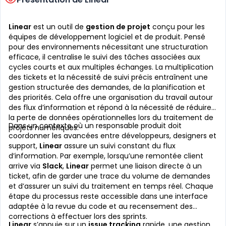
Linear
est un outil de
gestion de projet
conçu pour les
équipes de développement logiciel et de produit. Pensé
pour des environnements nécessitant une structuration
efficace, il centralise le suivi des tâches associées aux
cycles courts et aux multiples échanges. La multiplication
des tickets et la nécessité de suivi précis entraînent une
gestion structurée des demandes, de la planification et
des priorités. Cela offre une organisation du travail autour
des flux d’information et répond à la nécessité de réduire
la perte de données opérationnelles lors du traitement de
Dans un contexte où un responsable produit doit
projets numériques.
coordonner les avancées entre développeurs, designers et
support,
Linear
assure un suivi constant du flux
d’information. Par exemple, lorsqu’une remontée client
arrive via
Slack
,
Linear
permet une liaison directe à un
ticket, afin de garder une trace du volume de demandes
et d’assurer un suivi du traitement en temps réel. Chaque
étape du processus reste accessible dans une interface
adaptée à la revue du code et au recensement des
corrections à effectuer lors des sprints.
Linear
s’appuie sur un
issue tracking
rapide, une gestion