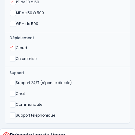
Oui
PE de 10 à 50
Oui
ME de 50 à 500
Oui
GE + de 500
Déploiement
Oui
Cloud
Oui
On premise
Support
Non
Support 24/7 (réponse directe)
Non
Chat
Non
Communauté
Non
Support téléphonique
Présentation de Linear