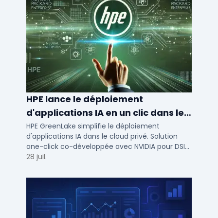
HPE lance le déploiement
d'applications IA en un clic dans le
cloud privé
HPE GreenLake simplifie le déploiement
d'applications IA dans le cloud privé. Solution
one-click co-développée avec NVIDIA pour DSI
de PME et ETI : performance et conformité.
28 juil.