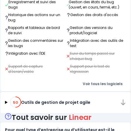
Enregistrement et suivi des
Gestion des états du bug
bugs
(ouvert, en cours, fermé, etc.)
Historique des actions sur un
Gestion des droits d'accès
bug
Rapports et tableaux de bord
Gestion des versions du
de suivi
produit/logiciel
Gestion des commentaires sur
Intégration avec des outils de
les bugs
test
Intégration avec l'IDE
Suivi du temps passé sur
chaque bug
Support de capture
Support pour le test de
d'écran/vidéo
régression
Voir tous les logiciels
50% de compatibilité
Outils de gestion de projet agile
50
Tout savoir sur
Linear
Pour quel type d’entreprise ou d’utilisateur est-il le