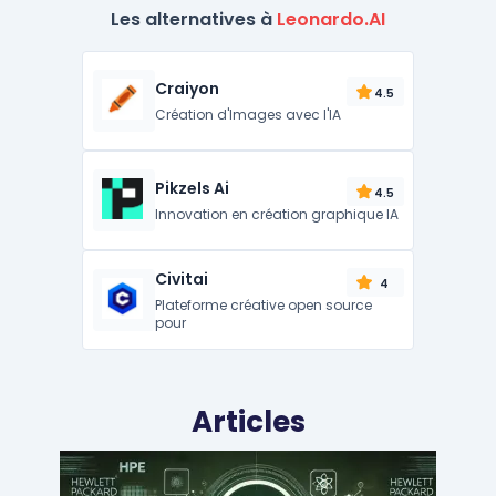
Les alternatives à
Leonardo.AI
Craiyon
4.5
Création d'Images avec l'IA
Pikzels Ai
4.5
Innovation en création graphique IA
Civitai
4
Plateforme créative open source
pour
Articles