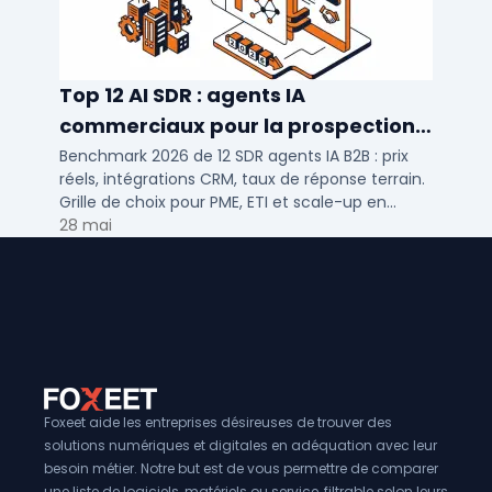
Top 12 AI SDR : agents IA
commerciaux pour la prospection
2026
Benchmark 2026 de 12 SDR agents IA B2B : prix
réels, intégrations CRM, taux de réponse terrain.
Grille de choix pour PME, ETI et scale-up en
prospection automatisée.
28 mai
Foxeet aide les entreprises désireuses de trouver des
solutions numériques et digitales en adéquation avec leur
besoin métier. Notre but est de vous permettre de comparer
une liste de logiciels, matériels ou service, filtrable selon leurs