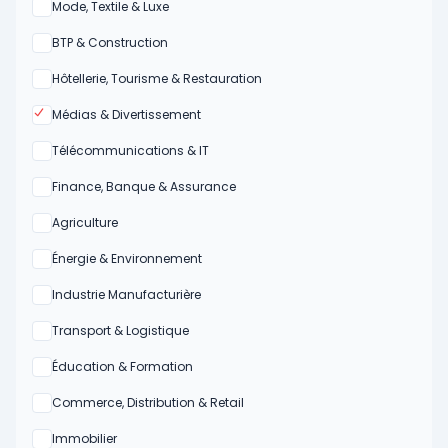
Oui
Mode, Textile & Luxe
Oui
BTP & Construction
Oui
Hôtellerie, Tourisme & Restauration
Oui
Médias & Divertissement
Oui
Télécommunications & IT
Oui
Finance, Banque & Assurance
Oui
Agriculture
Oui
Énergie & Environnement
Oui
Industrie Manufacturière
Oui
Transport & Logistique
Oui
Éducation & Formation
Oui
Commerce, Distribution & Retail
Oui
Immobilier