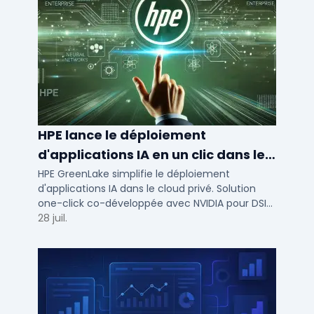
HPE lance le déploiement
d'applications IA en un clic dans le
cloud privé
HPE GreenLake simplifie le déploiement
d'applications IA dans le cloud privé. Solution
one-click co-développée avec NVIDIA pour DSI
de PME et ETI : performance et conformité.
28 juil.