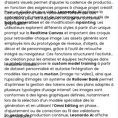
d’assets visuels permet d’ajuster la cadence de production
en fonction des exigences propres à chaque projet créatif.
Pour un studio de jeux vidéo,
Leonardo.AI
optimise la
Cette approche vise à rationaliser l’ensemble des
conception d’univers et de personnages via ses outils de
opérations pour les équipes en charge de contenus
batch generation
et de modification
inpainting
. Les
graphiques.
utilisateurs explorent différents styles à partir d’un unique
prompt sur la
Realtime Canvas
et importent des croquis
pour retravailler chaque image. Les assets générés sont
employés lors du prototypage de niveaux, d’objets, de
décor et de personnages, grâce à l’outil de retouche
intégré au navigateur. Ces fonctions structurent l’activité
de création pour les artistes et équipes techniques dans
La plateforme propose le
custom model training
à partir
l’industrie visuelle.
de dataset personnalisé et autorise l’intégration de
modèles tiers pour la
motion
(image-to-video), ainsi que
l’upscaling d’images. Un système de
Rollover Bank
permet
d’optimiser la gestion des tokens avec des plans adaptés à
plusieurs typologies d’usage intensif. Les images sont
conformes à des lignes graphiques définies, notamment
lors de la sélection d’un modèle spécialisé dès la
génération et en utilisant l’
Omni Editing
en phase
d’ajustement ou de correction au fil des validations
En gestion de production continue,
Leonardo.AI
affiche
intermédiaires.