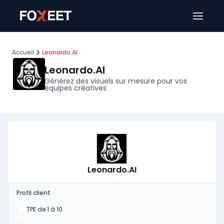
Ouver
Accueil
Leonardo.AI
Leonardo.AI
Générez des visuels sur mesure pour vos
équipes créatives
Leonardo.AI
Profil client
Oui
TPE de 1 à 10