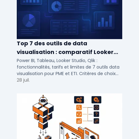
Top 7 des outils de data
visualisation : comparatif Looker
Studio, Tableau vs Power BI et
Power BI, Tableau, Looker Studio, Qlik :
fonctionnalités, tarifs et limites de 7 outils data
autres
visualisation pour PME et ETI. Critères de choix
selon votre SI et vos cas d'usage.
28 juil.