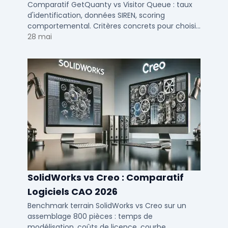
d'identification visiteurs B2B
Comparatif GetQuanty vs Visitor Queue : taux
d'identification, données SIREN, scoring
comportemental. Critères concrets pour choisir
votre solution de lead generation B2B en PME et
28 mai
ETI.
SolidWorks vs Creo : Comparatif
Logiciels CAO 2026
Benchmark terrain SolidWorks vs Creo sur un
assemblage 800 pièces : temps de
modélisation, coûts de licence, courbe