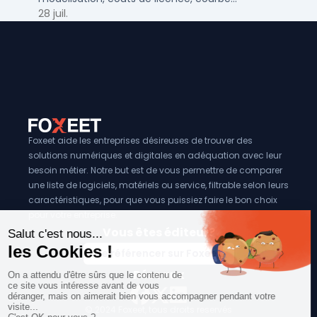
d'apprentissage et intégration PLM pour bureaux
28 juil.
d'études PME et ETI.
Foxeet aide les entreprises désireuses de trouver des
solutions numériques et digitales en adéquation avec leur
besoin métier. Notre but est de vous permettre de comparer
une liste de logiciels, matériels ou service, filtrable selon leurs
caractéristiques, pour que vous puissiez faire le bon choix
pour votre entreprise.
Vous êtes éditeur?
Se référencer sur Foxeet
Réseaux
© 2024 Foxeet, tous droits reservés
LinkedIn
Facebook
Twitter X