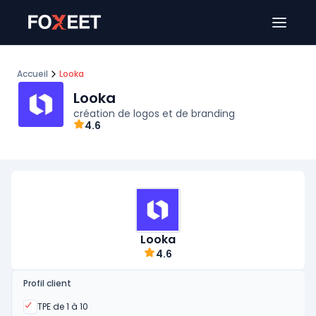
Ouver
Accueil
Looka
Looka
création de logos et de branding
4.6
Looka
4.6
Profil client
Oui
TPE de 1 à 10