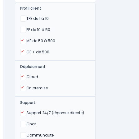
Profil client
Oui
TPE de 1 à 10
Oui
PE de 10 à 50
Oui
ME de 50 à 500
Oui
GE + de 500
Déploiement
Oui
Cloud
Oui
On premise
Support
Oui
Support 24/7 (réponse directe)
Non
Chat
Non
Communauté