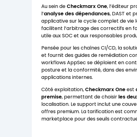
Au sein de
Checkmarx One
, l’éditeur p
l’
analyse des dépendances
, DAST et 
applicative sur le cycle complet de vie l
facilitent l’arbitrage des correctifs en 
utile aux SOC et aux responsables produ
Pensée pour les chaînes CI/CD, la solutio
et fournit des guides de remédiation con
workflows AppSec se déploient en contin
posture et la conformité, dans des env
applications internes.
Côté exploitation,
Checkmarx One
est
premise
, permettant de choisir
les deu
localisation. Le support inclut une couv
offres premium. La tarification est co
marketplace pour des seuils contractue