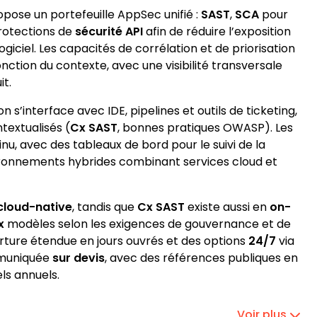
ropose un portefeuille AppSec unifié :
SAST
,
SCA
pour
protections de
sécurité API
afin de réduire l’exposition
ogiciel. Les capacités de corrélation et de priorisation
fonction du contexte, avec une visibilité transversale
it.
n s’interface avec IDE, pipelines et outils de ticketing,
textualisés (
Cx SAST
, bonnes pratiques OWASP). Les
u, avec des tableaux de bord pour le suivi de la
ironnements hybrides combinant services cloud et
cloud-native
, tandis que
Cx SAST
existe aussi en
on-
x
modèles selon les exigences de gouvernance et de
erture étendue en jours ouvrés et des options
24/7
via
mmuniquée
sur devis
, avec des références publiques en
ls annuels.
Voir plus