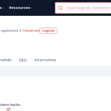
s
Ressources
é applicative
Checkmarx
Logiciel
nalités
FAQ
Alternatives
lutions AppSec
100