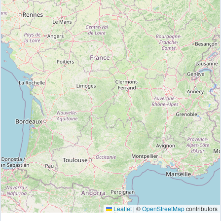
Leaflet
|
©
OpenStreetMap
contributors