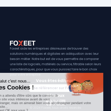
Foxeet aide les entreprises désireuses de trouver des
solutions numériques et digitales en adéquation avec leur
besoin métier. Notre but est de vous permettre de comparer
une liste de logiciels, matériels ou service, filtrable selon leurs
caractéristiques, pour que vous puissiez faire le bon choix
pour votre entreprise.
Vous êtes éditeur?
Se référencer sur Foxeet
Réseaux
© 2024 Foxeet, tous droits reservés
LinkedIn
Facebook
Twitter X