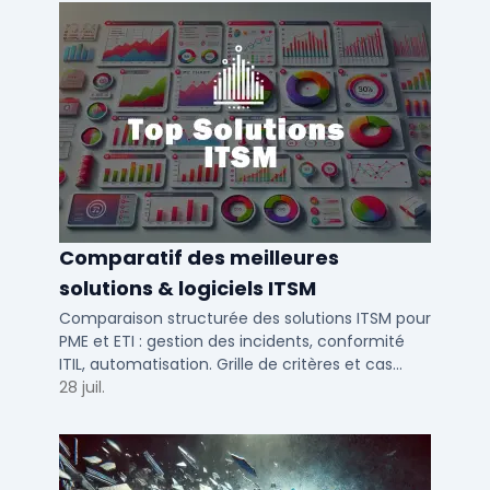
Comparatif des meilleures
solutions & logiciels ITSM
Comparaison structurée des solutions ITSM pour
PME et ETI : gestion des incidents, conformité
ITIL, automatisation. Grille de critères et cas
d'usage par taille d'entreprise.
28 juil.