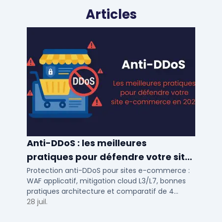
Articles
Anti-DDoS : les meilleures
pratiques pour défendre votre site
e-commerce en 2025
Protection anti-DDoS pour sites e-commerce :
WAF applicatif, mitigation cloud L3/L7, bonnes
pratiques architecture et comparatif de 4
solutions testees par des DSI en 2025.
28 juil.