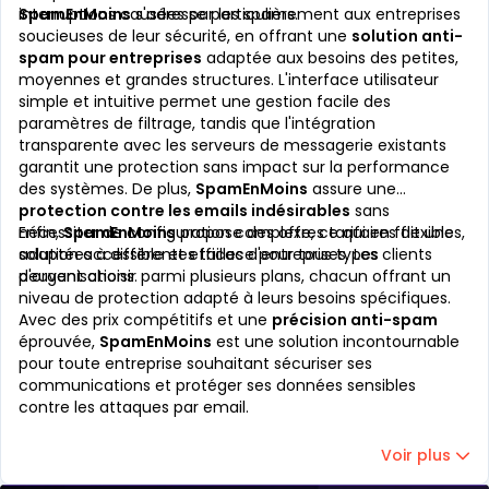
interruptions causées par les spams.
SpamEnMoins
s'adresse particulièrement aux entreprises
soucieuses de leur sécurité, en offrant une
solution anti-
spam pour entreprises
adaptée aux besoins des petites,
moyennes et grandes structures. L'interface utilisateur
simple et intuitive permet une gestion facile des
paramètres de filtrage, tandis que l'intégration
transparente avec les serveurs de messagerie existants
garantit une protection sans impact sur la performance
des systèmes. De plus,
SpamEnMoins
assure une
protection contre les emails indésirables
sans
nécessiter de configuration complexe, ce qui en fait une
Enfin,
SpamEnMoins
propose des offres tarifaires flexibles,
solution accessible et efficace pour tous types
adaptées à différentes tailles d'entreprises. Les clients
d'organisations.
peuvent choisir parmi plusieurs plans, chacun offrant un
niveau de protection adapté à leurs besoins spécifiques.
Avec des prix compétitifs et une
précision anti-spam
éprouvée,
SpamEnMoins
est une solution incontournable
pour toute entreprise souhaitant sécuriser ses
communications et protéger ses données sensibles
contre les attaques par email.
Voir plus