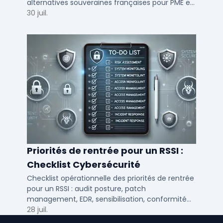
alternatives souveraines françaises pour PME et
ETI multi-sites. Avis terrain et critères de choix
30 juil.
DSI.
Priorités de rentrée pour un RSSI :
Checklist Cybersécurité
Checklist opérationnelle des priorités de rentrée
pour un RSSI : audit posture, patch
management, EDR, sensibilisation, conformité
NIS2 et plan de continuité.
28 juil.