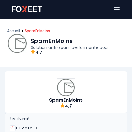
Ouver
Accueil
SpamEnMoins
SpamEnMoins
Solution anti-spam performante pour
4.7
SpamEnMoins
4.7
Profil client
Oui
TPE de 1 à 10