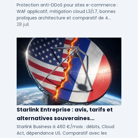
e-commerce en 2025
Protection anti-DDoS pour sites e-commerce :
WAF applicatif, mitigation cloud L3/L7, bonnes
pratiques architecture et comparatif de 4
solutions testees par des DSI en 2025.
28 juil.
Starlink Entreprise : avis, tarifs et
alternatives souveraines
françaises 2026
Starlink Business à 460 €/mois : débits, Cloud
Act, dépendance US. Comparatif avec les