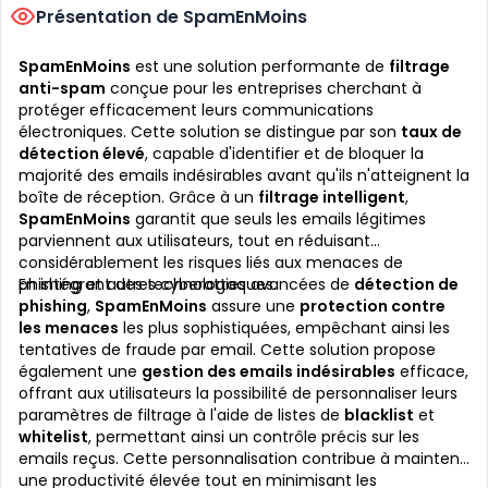
Présentation de SpamEnMoins
SpamEnMoins
est une solution performante de
filtrage
anti-spam
conçue pour les entreprises cherchant à
protéger efficacement leurs communications
électroniques. Cette solution se distingue par son
taux de
détection élevé
, capable d'identifier et de bloquer la
majorité des emails indésirables avant qu'ils n'atteignent la
boîte de réception. Grâce à un
filtrage intelligent
,
SpamEnMoins
garantit que seuls les emails légitimes
parviennent aux utilisateurs, tout en réduisant
considérablement les risques liés aux menaces de
phishing et autres cyberattaques.
En intégrant des technologies avancées de
détection de
phishing
,
SpamEnMoins
assure une
protection contre
les menaces
les plus sophistiquées, empêchant ainsi les
tentatives de fraude par email. Cette solution propose
également une
gestion des emails indésirables
efficace,
offrant aux utilisateurs la possibilité de personnaliser leurs
paramètres de filtrage à l'aide de listes de
blacklist
et
whitelist
, permettant ainsi un contrôle précis sur les
emails reçus. Cette personnalisation contribue à maintenir
une productivité élevée tout en minimisant les