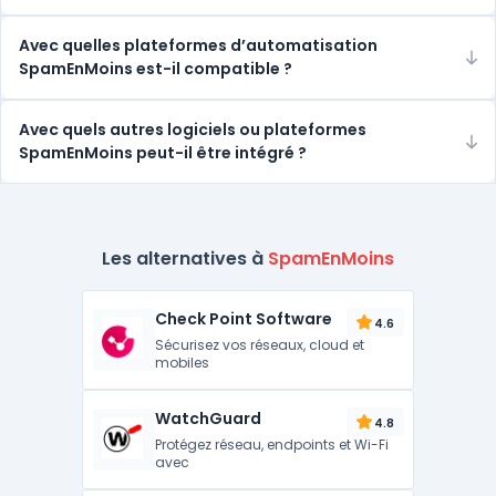
Avec quelles plateformes d’automatisation
SpamEnMoins est-il compatible ?
Avec quels autres logiciels ou plateformes
SpamEnMoins peut-il être intégré ?
Les alternatives à
SpamEnMoins
Check Point Software
4.6
Sécurisez vos réseaux, cloud et
mobiles
WatchGuard
4.8
Protégez réseau, endpoints et Wi-Fi
avec