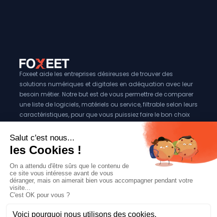
Foxeet aide les entreprises désireuses de trouver des
solutions numériques et digitales en adéquation avec leur
besoin métier. Notre but est de vous permettre de comparer
une liste de logiciels, matériels ou service, filtrable selon leurs
caractéristiques, pour que vous puissiez faire le bon choix
pour votre entreprise.
Vous êtes éditeur?
Se référencer sur Foxeet
Réseaux
© 2024 Foxeet, tous droits reservés
LinkedIn
Facebook
Twitter X
Mentions légales
|
Conditions générales d’utilisation