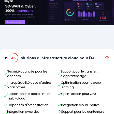
Catégories
45% de compatibilité
Solutions d'infrastructure cloud pour l'IA
45
Sécurité avancée pour les
Support pour le transfert
données
d'apprentissage
Interopérabilité avec d'autres
Optimisation pour le deep
plateformes
learning
Support pour le déploiement
Optimisation pour GPU
multi-cloud
Capacités d'orchestration
Intégration cloud-native
Intégration avec des
Support pour les conteneurs