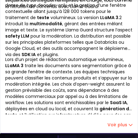
séquences sont également prises en charge, tout comme
dense de type decoder-only et la gestion d’une fenêtre
la filtration de contenus avec Llama Guard.
contextuelle allant jusqu’à 128 000 tokens pour le
traitement de
texte
volumineux. La version
LLaMA 3
.2
introduit la
multimodalité
, gérant des entrées mêlant
image et texte. Le système Llama Guard structure l’aspect
safety LLM
pour la modération. La distribution est possible
sur les principales plateformes telles que Databricks ou
Google Cloud, et des outils accompagnent le déploiement
via des
SDK IA
et plugins.
Lors d’un projet de rédaction automatique volumineux,
LLaMA 3
traite les documents sans segmentation grâce à
sa grande fenêtre de contexte. Les équipes techniques
peuvent classifier les contenus produits et s’appuyer sur la
modération intégrée. Les choix d’open-weight assurent la
gestion prévisible des coûts, sans dépendance à des
modèles commerciaux par appel ou à des limitations de
workflow. Les solutions sont enrichissables par le
SaaS IA
,
déployées en cloud ou local, et couvrent la
génération de
texte
et l’utilisation sur infrastructure dédiée pour des cas
tels que la classification ou l’extraction d’informations.
Voir plus