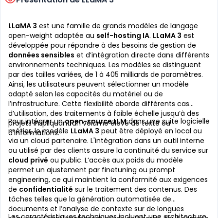
LLaMA 3
est une famille de grands modèles de langage
open-weight adaptée au
self-hosting IA
.
LLaMA 3
est
développée pour répondre à des besoins de gestion de
données sensibles
et d’intégration directe dans différents
environnements techniques. Les modèles se distinguent
par des tailles variées, de 1 à 405 milliards de paramètres.
Ainsi, les utilisateurs peuvent sélectionner un modèle
adapté selon les capacités du matériel ou de
l’infrastructure. Cette flexibilité aborde différents cas
d’utilisation, des traitements à faible échelle jusqu’à des
Pour intégrer un
open-source LLM
dans une suite logicielle
projets impliquant un volume élevé de texte ou
métier, le modèle
LLaMA 3
peut être déployé en local ou
d’informations.
via un cloud partenaire. L'intégration dans un outil interne
ou utilisé par des clients assure la continuité du service sur
cloud privé
ou public. L’accès aux poids du modèle
permet un ajustement par finetuning ou prompt
engineering, ce qui maintient la conformité aux exigences
de
confidentialité
sur le traitement des contenus. Des
tâches telles que la génération automatisée de
documents et l’analyse de contexte sur de longues
Les caractéristiques techniques incluent une architecture