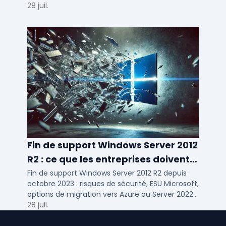
d'usage par taille d'entreprise.
28 juil.
Fin de support Windows Server 2012
R2 : ce que les entreprises doivent
savoir
Fin de support Windows Server 2012 R2 depuis
octobre 2023 : risques de sécurité, ESU Microsoft,
options de migration vers Azure ou Server 2022
pour TPE, PME et ETI.
28 juil.