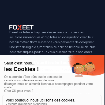
Foxeet aide les entreprises désireuses de trouver des
solutions numériques et digitales en adéquation avec leur
besoin métier. Notre but est de vous permettre de comparer
une liste de logiciels, matériels ou service, filtrable selon leurs
caractéristiques, pour que vous puissiez faire le bon choix
pour votre entreprise.
Vous êtes éditeur?
Se référencer sur Foxeet
Réseaux
© 2024 Foxeet, tous droits reservés
LinkedIn
Facebook
Twitter X
Mentions légales
|
Conditions générales d’utilisation