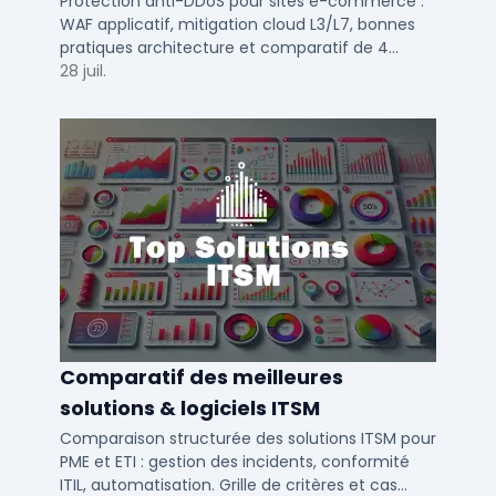
e-commerce en 2025
Protection anti-DDoS pour sites e-commerce :
WAF applicatif, mitigation cloud L3/L7, bonnes
pratiques architecture et comparatif de 4
solutions testees par des DSI en 2025.
28 juil.
Comparatif des meilleures
solutions & logiciels ITSM
Comparaison structurée des solutions ITSM pour
PME et ETI : gestion des incidents, conformité
ITIL, automatisation. Grille de critères et cas