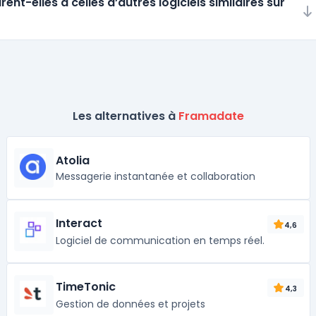
t-elles à celles d’autres logiciels similaires sur
Les alternatives à
Framadate
Atolia
Messagerie instantanée et collaboration
Interact
4,6
Logiciel de communication en temps réel.
TimeTonic
4,3
Gestion de données et projets