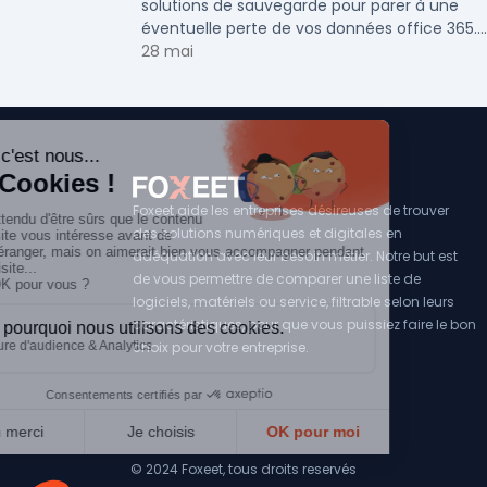
solutions de sauvegarde pour parer à une
éventuelle perte de vos données office 365.
Voici notre ...
28 mai
Foxeet aide les entreprises désireuses de trouver
des solutions numériques et digitales en
adéquation avec leur besoin métier. Notre but est
de vous permettre de comparer une liste de
logiciels, matériels ou service, filtrable selon leurs
caractéristiques, pour que vous puissiez faire le bon
choix pour votre entreprise.
© 2024 Foxeet, tous droits reservés