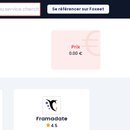
Se référencer sur Foxeet
€
Prix
0.00
€
Framadate
4.5