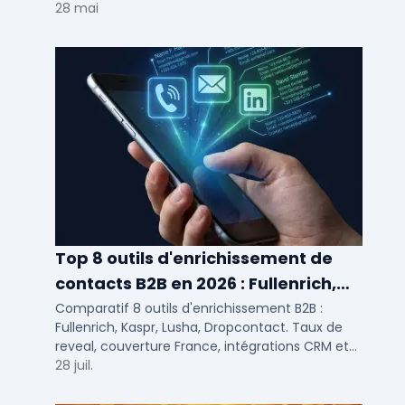
votre solution de lead generation B2B en PME et
28 mai
ETI.
Top 8 outils d'enrichissement de
contacts B2B en 2026 : Fullenrich,
Kaspr, Lusha...
Comparatif 8 outils d'enrichissement B2B :
Fullenrich, Kaspr, Lusha, Dropcontact. Taux de
reveal, couverture France, intégrations CRM et
tarifs testés pour SDR et commerciaux PME/ETI.
28 juil.