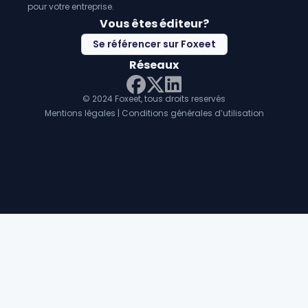
pour votre entreprise.
Vous êtes éditeur?
Se référencer sur Foxeet
Réseaux
© 2024 Foxeet, tous droits reservés
LinkedIn
Facebook
Twitter X
Mentions légales
|
Conditions générales d’utilisation