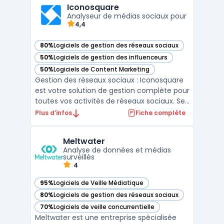
sociaux, y compris les blogs, les forums, ...
Iconosquare
Analyseur de médias sociaux pour
4,4
80%
Logiciels de gestion des réseaux sociaux
— voir Iconosquare dans cette catégorie
50%
Logiciels de gestion des influenceurs
— voir Iconosquare dans cette catégorie
50%
Logiciels de Content Marketing
— voir Iconosquare dans cette catégorie
Gestion des réseaux sociaux : Iconosquare
est votre solution de gestion complète pour
toutes vos activités de réseaux sociaux. Ses
fonctionnalités et tableaux de bord en
Plus d’infos
Fiche complète
temps réel vous permettent de gérer
efficacement vos comptes et campagnes,
Meltwater
en obtenant des résultats mesurables et
Analyse de données et médias
une croissance ...
surveillés
4
95%
Logiciels de Veille Médiatique
— voir Meltwater dans cette catégorie
80%
Logiciels de gestion des réseaux sociaux
— voir Meltwater dans cette catégorie
70%
Logiciels de veille concurrentielle
— voir Meltwater dans cette catégorie
Meltwater est une entreprise spécialisée