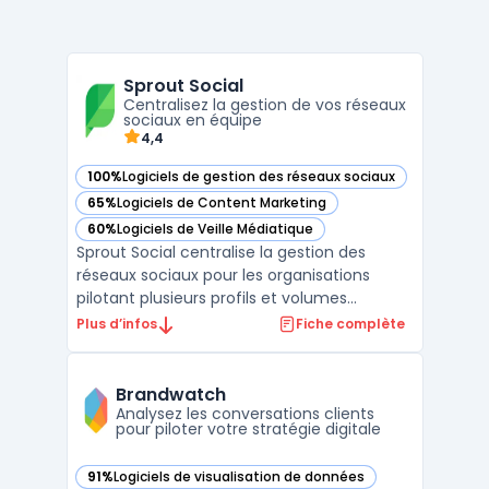
Sprout Social
Centralisez la gestion de vos réseaux
sociaux en équipe
4,4
100%
Logiciels de gestion des réseaux sociaux
— voir Sprout Social dans cette catégorie
65%
Logiciels de Content Marketing
— voir Sprout Social dans cette catégorie
60%
Logiciels de Veille Médiatique
— voir Sprout Social dans cette catégorie
Sprout Social centralise la gestion des
réseaux sociaux pour les organisations
pilotant plusieurs profils et volumes
importants d’interactions. Ce logiciel cloud
Plus d’infos
Fiche complète
cible les équipes devant organiser leur
stratégie social media sur différents
canaux, automatiser une partie du travail
Brandwatch
éditorial et suivr ...
Analysez les conversations clients
pour piloter votre stratégie digitale
91%
Logiciels de visualisation de données
— voir Brandwatch dans cette catégorie