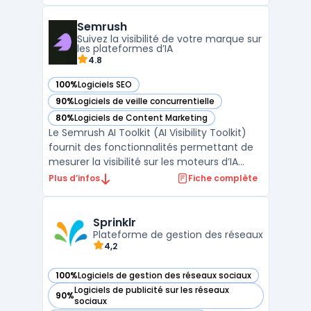
l'impact de votre marketing sur les réseaux
sociaux. Avec des fonctionnalités telles que
Semrush
l'analyse des réseaux sociaux, la mesure
Suivez la visibilité de votre marque sur
des senti ...
les plateformes d’IA
4.8
100%
Logiciels SEO
— voir Semrush dans cette catégorie
90%
Logiciels de veille concurrentielle
— voir Semrush dans cette catégorie
80%
Logiciels de Content Marketing
— voir Semrush dans cette catégorie
Le Semrush AI Toolkit (AI Visibility Toolkit)
fournit des fonctionnalités permettant de
mesurer la visibilité sur les moteurs d’IA
générative tels que ChatGPT ou Google
Plus d’infos
Fiche complète
Gemini. Un nombre croissant de recherches
sont réalisées via des réponses générées
par IA, modifiant les méthodes courantes
Sprinklr
d’analy ...
Plateforme de gestion des réseaux
4,2
100%
Logiciels de gestion des réseaux sociaux
— voir Sprinklr dans cette catégorie
Logiciels de publicité sur les réseaux
90%
— voir Sprinklr dans cette catégorie
sociaux