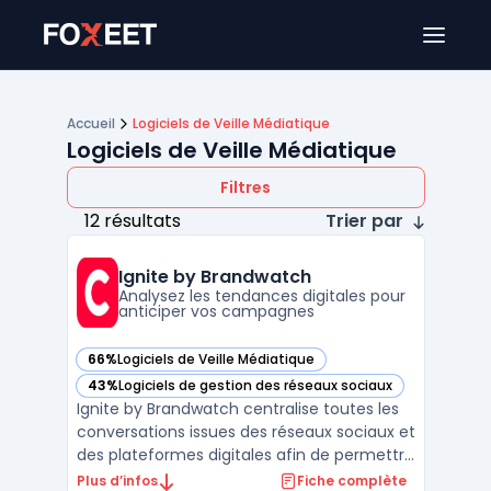
Ouver
Accueil
Logiciels de Veille Médiatique
Logiciels de Veille Médiatique
Filtres
12 résultats
Trier par
Ignite by Brandwatch
Analysez les tendances digitales pour
anticiper vos campagnes
66%
Logiciels de Veille Médiatique
— voir Ignite by Brandwatch dans cette catégorie
43%
Logiciels de gestion des réseaux sociaux
— voir Ignite by Brandwatch dans cette catégorie
Ignite by Brandwatch centralise toutes les
conversations issues des réseaux sociaux et
des plateformes digitales afin de permettre
un suivi en temps réel de la réputation en
Plus d’infos
Fiche complète