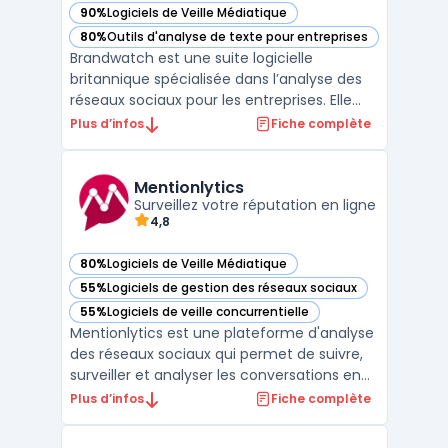
90%
Logiciels de Veille Médiatique
— voir Brandwatch dans cette catégorie
80%
Outils d'analyse de texte pour entreprises
— voir Brandwatch dans cette catégorie
Brandwatch est une suite logicielle
britannique spécialisée dans l’analyse des
réseaux sociaux pour les entreprises. Elle
permet la collecte, l’analyse et l’utilisation
Plus d’infos
Fiche complète
des conversations issues de diverses
sources en ligne. Cet outil vise les
organisations gérant de grands volumes de
Mentionlytics
mentions sur le ...
Surveillez votre réputation en ligne
4,8
80%
Logiciels de Veille Médiatique
— voir Mentionlytics dans cette catégorie
55%
Logiciels de gestion des réseaux sociaux
— voir Mentionlytics dans cette catégorie
55%
Logiciels de veille concurrentielle
— voir Mentionlytics dans cette catégorie
Mentionlytics est une plateforme d'analyse
des réseaux sociaux qui permet de suivre,
surveiller et analyser les conversations en
ligne sur votre marque, votre industrie et
Plus d’infos
Fiche complète
vos concurrents. Avec Mentionlytics, vous
pouvez surveiller tous les canaux de médias