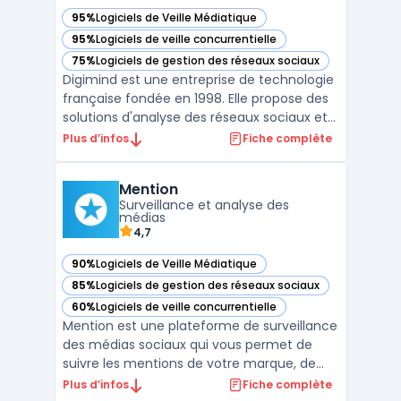
95%
Logiciels de Veille Médiatique
— voir Digimind dans cette catégorie
95%
Logiciels de veille concurrentielle
— voir Digimind dans cette catégorie
75%
Logiciels de gestion des réseaux sociaux
— voir Digimind dans cette catégorie
Digimind est une entreprise de technologie
française fondée en 1998. Elle propose des
solutions d'analyse des réseaux sociaux et
de veille stratégique pour les entreprises et
Plus d’infos
Fiche complète
organisations. Les clients de Digimind ont
accès à des outils de monitoring, d'analyse
Mention
et d'alertes en temps réel qui leur pe ...
Surveillance et analyse des
médias
4,7
90%
Logiciels de Veille Médiatique
— voir Mention dans cette catégorie
85%
Logiciels de gestion des réseaux sociaux
— voir Mention dans cette catégorie
60%
Logiciels de veille concurrentielle
— voir Mention dans cette catégorie
Mention est une plateforme de surveillance
des médias sociaux qui vous permet de
suivre les mentions de votre marque, de
surveiller la concurrence et de mesurer
Plus d’infos
Fiche complète