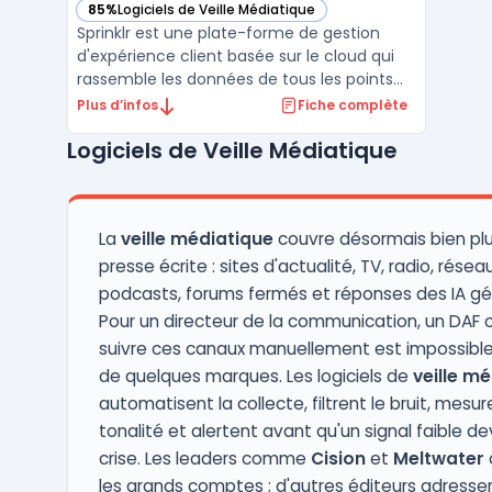
85%
Logiciels de Veille Médiatique
— voir Sprinklr dans cette catégorie
Sprinklr est une plate-forme de gestion
d'expérience client basée sur le cloud qui
rassemble les données de tous les points
de contact du client. Elle comprend des
Plus d’infos
Fiche complète
outils de Marketing automation, de
Logiciels de Veille Médiatique
publicité, de social media et d'analyse de
données pour offrir une vue d'ensemble de
l'expérience cli ...
La
veille médiatique
couvre désormais bien plu
presse écrite : sites d'actualité, TV, radio, résea
podcasts, forums fermés et réponses des IA gé
Pour un directeur de la communication, un DAF o
suivre ces canaux manuellement est impossibl
de quelques marques. Les logiciels de
veille m
automatisent la collecte, filtrent le bruit, mesur
tonalité et alertent avant qu'un signal faible d
crise. Les leaders comme
Cision
et
Meltwater
o
les grands comptes ; d'autres éditeurs adresse