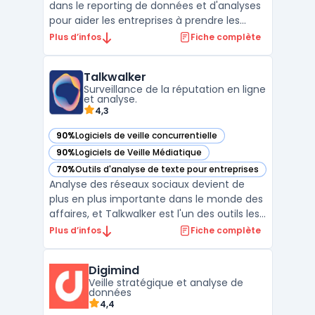
dans le reporting de données et d'analyses
pour aider les entreprises à prendre les
bonnes décisions en se basant sur des
Plus d’infos
Fiche complète
informations fiables et pertinentes. Grâce à
sa technologie de pointe, Meltwater est
Talkwalker
capable de collecter des données
Surveillance de la réputation en ligne
provenant de nombre ...
et analyse.
4,3
90%
Logiciels de veille concurrentielle
— voir Talkwalker dans cette catégorie
90%
Logiciels de Veille Médiatique
— voir Talkwalker dans cette catégorie
70%
Outils d'analyse de texte pour entreprises
— voir Talkwalker dans cette catégorie
Analyse des réseaux sociaux devient de
plus en plus importante dans le monde des
affaires, et Talkwalker est l'un des outils les
plus performants pour aider les marques à
Plus d’infos
Fiche complète
réaliser cette tâche. Avec un large éventail
de fonctionnalités et une interface
Digimind
utilisateur conviviale, Talkwalker permet aux
Veille stratégique et analyse de
ut ...
données
4,4