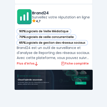
ligne. Les entreprises du retail et des
services traitent plusieurs milliers de
mentions par semaine et ajustent leur suivi
Brand24
en ...
Surveillez votre réputation en ligne
4,7
90%
Logiciels de Veille Médiatique
— voir Brand24 dans cette catégorie
70%
Logiciels de veille concurrentielle
— voir Brand24 dans cette catégorie
65%
Logiciels de gestion des réseaux sociaux
— voir Brand24 dans cette catégorie
Brand24 est un outil de surveillance et
d'analyse de Reporting des réseaux sociaux.
Avec cette plateforme, vous pouvez suivre
votre présence sur les réseaux sociaux, les
Plus d’infos
Fiche complète
marques concurrentes et les hashtags liés
à votre entreprise. Vous recevrez des
alertes en temps réel pour pouvoir prendre
des déc ...