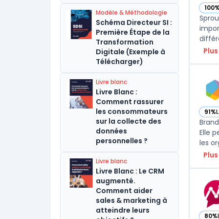
100
— voi
Modèle & Méthodologie
Sprou
Schéma Directeur SI :
impor
Première Étape de la
différ
Transformation
Plus
Digitale (Exemple à
Télécharger)
Livre blanc
Livre Blanc :
Comment rassurer
les consommateurs
91%
— vo
sur la collecte des
Brand
données
Elle p
personnelles ?
les o
Plus
Livre blanc
Livre Blanc : Le CRM
augmenté.
Comment aider
sales & marketing à
atteindre leurs
80%