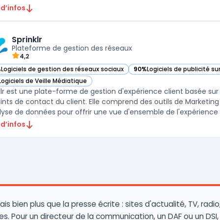
 d’infos
Sprinklr
Plateforme de gestion des réseaux
4,2
%
Logiciels de gestion des réseaux sociaux
90%
Logiciels de publicité su
r Sprinklr dans cette catégorie
— voir Sprinklr dans cette ca
Logiciels de Veille Médiatique
r Sprinklr dans cette catégorie
klr est une plate-forme de gestion d'expérience client basée sur
oints de contact du client. Elle comprend des outils de Marketing
lyse de données pour offrir une vue d'ensemble de l'expérience cl
 d’infos
 bien plus que la presse écrite : sites d'actualité, TV, radi
es. Pour un directeur de la communication, un DAF ou un DSI