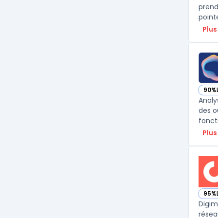
prend
point
Plus
90%
— vo
Analy
des o
fonct
Plus
95%
— vo
Digim
résea