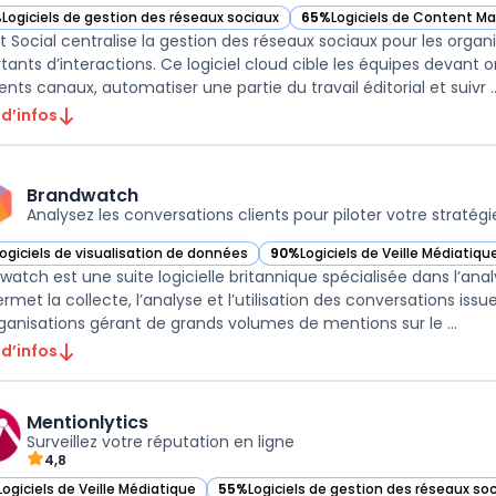
%
Logiciels de gestion des réseaux sociaux
65%
Logiciels de Content Ma
r Sprout Social dans cette catégorie
— voir Sprout Social dans ce
t Social centralise la gestion des réseaux sociaux pour les organi
tants d’interactions. Ce logiciel cloud cible les équipes devant o
ents canaux, automatiser une partie du travail éditorial et suivr ..
 d’infos
Brandwatch
Analysez les conversations clients pour piloter votre stratégie
Logiciels de visualisation de données
90%
Logiciels de Veille Médiatiqu
ir Brandwatch dans cette catégorie
— voir Brandwatch dans cette ca
watch est une suite logicielle britannique spécialisée dans l’ana
ermet la collecte, l’analyse et l’utilisation des conversations issu
rganisations gérant de grands volumes de mentions sur le ...
 d’infos
Mentionlytics
Surveillez votre réputation en ligne
4,8
Logiciels de Veille Médiatique
55%
Logiciels de gestion des réseaux so