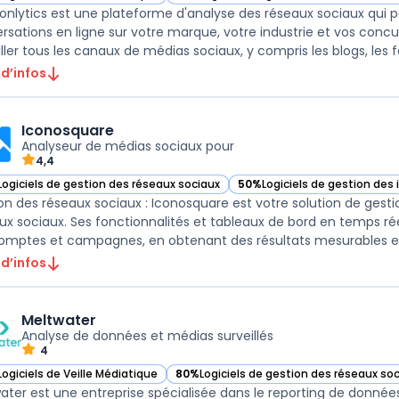
ir Mentionlytics dans cette catégorie
— voir Mentionlytics dans cette catégori
onlytics est une plateforme d'analyse des réseaux sociaux qui per
rsations en ligne sur votre marque, votre industrie et vos concu
 d’infos
Iconosquare
Analyseur de médias sociaux pour
4,4
Logiciels de gestion des réseaux sociaux
50%
Logiciels de gestion des
ir Iconosquare dans cette catégorie
— voir Iconosquare dans cett
on des réseaux sociaux : Iconosquare est votre solution de gest
ux sociaux. Ses fonctionnalités et tableaux de bord en temps 
 d’infos
Meltwater
Analyse de données et médias surveillés
4
Logiciels de Veille Médiatique
80%
Logiciels de gestion des réseaux so
ir Meltwater dans cette catégorie
— voir Meltwater dans cette catégorie
ater est une entreprise spécialisée dans le reporting de données