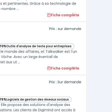
es et pertinentes. Grâce à sa technologie de
 nombre ...
Fiche complète
Prix : sur demande
70%
Outils d'analyse de texte pour entreprises
ie
— voir Talkwalker dans cette catégorie
e monde des affaires, et Talkwalker est l'un
e tâche. Avec un large éventail de
et aux ut ...
Fiche complète
Prix : Sur demande
75%
Logiciels de gestion des réseaux sociaux
— voir Digimind dans cette catégorie
Elle propose des solutions d'analyse des
sations. Les clients de Digimind ont accès à