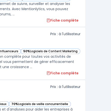
e
— voir Mentionlytics dans cette catégorie
met de suivre, surveiller et analyser les
rrents. Avec Mentionlytics, vous pouvez
surveiller tous les canaux de médias sociaux, y compris les blogs, les forums, ...
Fiche complète
Prix : à l'utilisateur
 influenceurs
50%
Logiciels de Content Marketing
e catégorie
— voir Iconosquare dans cette catégorie
ion complète pour toutes vos activités de
réel vous permettent de gérer efficacement
vos comptes et campagnes, en obtenant des résultats mesurables et une croissance ...
Fiche complète
Prix : à l'utilisateur
ciaux
70%
Logiciels de veille concurrentielle
— voir Meltwater dans cette catégorie
 et d'analyses pour aider les entreprises à