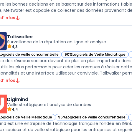
re les bonnes décisions en se basant sur des informations fiabl
e, Meltwater est capable de collecter des données provenant de
 d’infos
Talkwalker
Surveillance de la réputation en ligne et analyse.
4,3
Logiciels de veille concurrentielle
90%
Logiciels de Veille Médiatique
ir Talkwalker dans cette catégorie
— voir Talkwalker dans cette catégor
se des réseaux sociaux devient de plus en plus importante dans l
utils les plus performants pour aider les marques à réaliser cett
ionnalités et une interface utilisateur conviviale, Talkwalker perm
 d’infos
Digimind
Veille stratégique et analyse de données
4,4
Logiciels de Veille Médiatique
95%
Logiciels de veille concurrentielle
ir Digimind dans cette catégorie
— voir Digimind dans cette catégorie
ind est une entreprise de technologie française fondée en 1998. 
ux sociaux et de veille stratégique pour les entreprises et organi