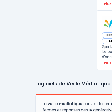
Plus
100
— voi
85%
— voi
Sprin
les p
d'ana
Plus
Logiciels de Veille Médiatique
La
veille médiatique
couvre désormais
fermés et réponses des IA générativ