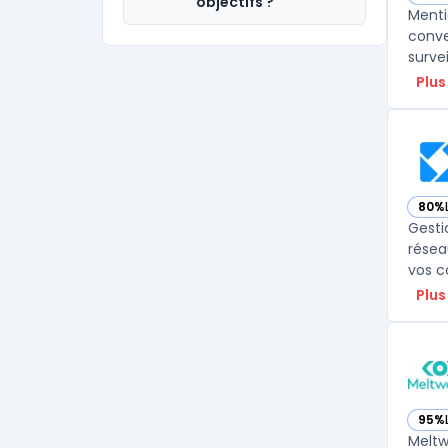
— vo
objectifs ?
Menti
conve
Plus
80%
— vo
Gesti
résea
Plus
95%
— vo
Meltw