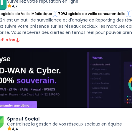
Surveillez votre réputation en ligne
4,7
Logiciels de Veille Médiatique
70%
Logiciels de veille concurrentielle
ir Brand24 dans cette catégorie
— voir Brand24 dans cette catégorie
24 est un outil de surveillance et d'analyse de Reporting des ré
z suivre votre présence sur les réseaux sociaux, les marques con
prise. Vous recevrez des alertes en temps réel pour pouvoir prend
 d’infos
Sprout Social
Centralisez la gestion de vos réseaux sociaux en équipe
4,4