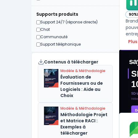
Supports produits
90%
— vo
Brand
Support 24/7 (réponse directe)
pouve
Chat
entre
Communauté
Plus
Support téléphonique
Contenus à télécharger
Modèle & Méthodologie
Évaluation de
Fournisseurs ou de
Logiciels : Aide au
Choix
Modèle & Méthodologie
Méthodologie Projet
et Matrice RACI :
Exemples à
télécharger