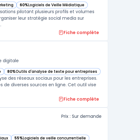
rketing
60%
Logiciels de Veille Médiatique
tte catégorie
— voir Sprout Social dans cette catégorie
sations pilotant plusieurs profils et volumes
rganiser leur stratégie social media sur
.
Fiche complète
 digitale
e
80%
Outils d'analyse de texte pour entreprises
tégorie
— voir Brandwatch dans cette catégorie
lyse des réseaux sociaux pour les entreprises.
es de diverses sources en ligne. Cet outil vise
Fiche complète
Prix : Sur demande
ciaux
55%
Logiciels de veille concurrentielle