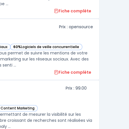
e ...
Fiche complète
Prix : opensource
ciaux
60%
Logiciels de veille concurrentielle
— voir Mention dans cette catégorie
ous permet de suivre les mentions de votre
 marketing sur les réseaux sociaux. Avec des
senti ...
Fiche complète
Prix : 99.00
e Content Marketing
dans cette catégorie
permettant de mesurer la visibilité sur les
e croissant de recherches sont réalisées via
ly ...