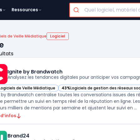
s
Ressources
iels de Veille Médiatique
Logiciel
ue
ultats
Ignite by Brandwatch
Analysez les tendances digitales pour anticiper vos campag
Logiciels de Veille Médiatique
43%
Logiciels de gestion des réseaux so
ir Ignite by Brandwatch dans cette catégorie
— voir Ignite by Brandwatch dans cette 
e by Brandwatch centralise toutes les conversations issues des r
de permettre un suivi en temps réel de la réputation en ligne. Les 
urs milliers de mentions par semaine et ajustent leur suivi en ...
 d’infos
Brand24