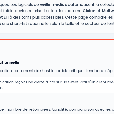
ues. Les logiciels de
veille médias
automatisent la collecte,
nal faible devienne crise. Les leaders comme
Cision
et
Meltw
et ETI à des tarifs plus accessibles. Cette page compare les
ne short-list rationnelle selon la taille et le secteur de l'en
ationnelle
cation : commentaire hostile, article critique, tendance négat
cation reçoit une alerte à 22h sur un tweet viral d'un client m
n.
once : nombre de retombées, tonalité, comparaison avec le