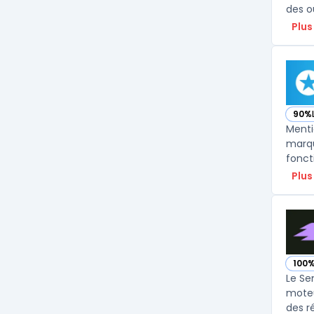
des ou
Plus
90%
— vo
Menti
marqu
fonct
Plus
100
— vo
Le Sem
moteu
des r