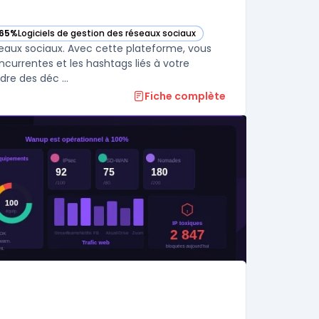
65%
Logiciels de gestion des réseaux sociaux
— voir Brand24 dans cette catégorie
seaux sociaux. Avec cette plateforme, vous
currentes et les hashtags liés à votre
re des déc ...
Fiche complète