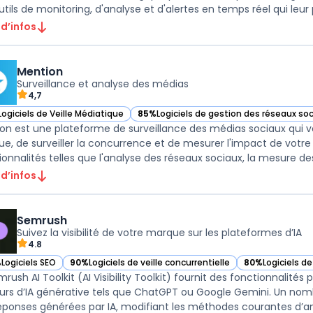
tils de monitoring, d'analyse et d'alertes en temps réel qui leur p
 d’infos
Mention
Surveillance et analyse des médias
4,7
Logiciels de Veille Médiatique
85%
Logiciels de gestion des réseaux so
ir Mention dans cette catégorie
— voir Mention dans cette catégorie
on est une plateforme de surveillance des médias sociaux qui v
e, de surveiller la concurrence et de mesurer l'impact de votre
ionnalités telles que l'analyse des réseaux sociaux, la mesure des 
 d’infos
Semrush
Suivez la visibilité de votre marque sur les plateformes d’IA
4.8
%
Logiciels SEO
90%
Logiciels de veille concurrentielle
80%
Logiciels d
ir Semrush dans cette catégorie
— voir Semrush dans cette catégorie
— voir Semrush 
rush AI Toolkit (AI Visibility Toolkit) fournit des fonctionnalités 
rs d’IA générative tels que ChatGPT ou Google Gemini. Un nombr
éponses générées par IA, modifiant les méthodes courantes d’ana