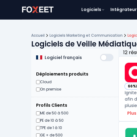
Logiciels
Intégrateur
Accueil
Logiciels Marketing et Communication
Logic
Logiciels de Veille Médiatiq
12 rés
Logiciel français
Déploiements produits
Cloud
66%
— vo
On premise
Ignit
afin 
Profils Clients
plusie
Plus
ME de 50 à 500
PE de 10 à 50
TPE de 1 à 10
GE + de 500