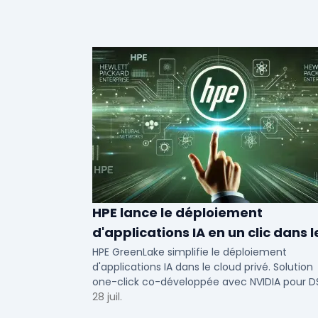
HPE lance le déploiement
d'applications IA en un clic dans l
cloud privé
HPE GreenLake simplifie le déploiement
d'applications IA dans le cloud privé. Solution
one-click co-développée avec NVIDIA pour D
de PME et ETI : performance et conformité.
28 juil.