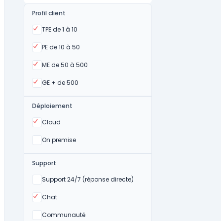
Profil client
Oui
TPE de 1 à 10
Oui
PE de 10 à 50
Oui
ME de 50 à 500
Oui
GE + de 500
Déploiement
Oui
Cloud
Oui
On premise
Support
Non
Support 24/7 (réponse directe)
Oui
Chat
Non
Communauté