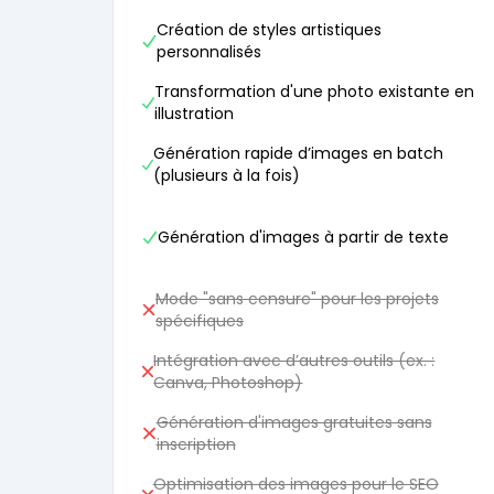
Création de styles artistiques
personnalisés
Transformation d'une photo existante en
illustration
Génération rapide d’images en batch
(plusieurs à la fois)
Génération d'images à partir de texte
Mode "sans censure" pour les projets
spécifiques
Intégration avec d’autres outils (ex. :
Canva, Photoshop)
Génération d'images gratuites sans
inscription
Optimisation des images pour le SEO