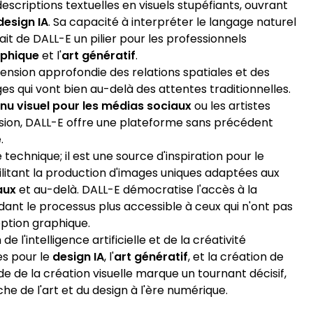
escriptions textuelles en visuels stupéfiants, ouvrant
design IA
. Sa capacité à interpréter le langage naturel
it de DALL-E un pilier pour les professionnels
aphique
et l'
art génératif
.
sion approfondie des relations spatiales et des
es qui vont bien au-delà des attentes traditionnelles.
nu visuel pour les médias sociaux
ou les artistes
sion, DALL-E offre une plateforme sans précédent
.
technique; il est une source d'inspiration pour le
cilitant la production d'images uniques adaptées aux
aux
et au-delà. DALL-E démocratise l'accès à la
ndant le processus plus accessible à ceux qui n'ont pas
ption graphique.
e l'intelligence artificielle et de la créativité
ées pour le
design IA
, l'
art génératif
, et la création de
e de la création visuelle marque un tournant décisif,
 de l'art et du design à l'ère numérique.