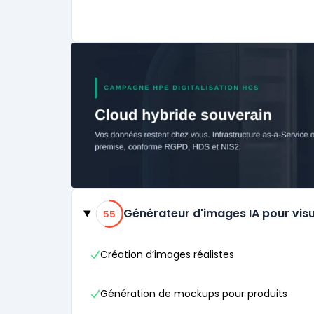
Catégories
55% de compatibilité
Générateur d'images IA pour visu
55
Création d’images réalistes
Génération de mockups pour produits