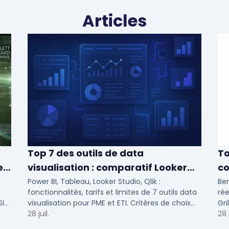
Articles
Top 7 des outils de data
To
e
visualisation : comparatif Looker
co
Studio, Tableau vs Power BI et
2
Power BI, Tableau, Looker Studio, Qlik :
Ben
fonctionnalités, tarifs et limites de 7 outils data
rée
autres
SI
visualisation pour PME et ETI. Critères de choix
Gri
selon votre SI et vos cas d'usage.
28 juil.
pr
28