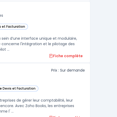
es
s et Facturation
tte catégorie
 sein d’une interface unique et modulaire,
 concerne l'intégration et le pilotage des
ot ...
Fiche complète
Prix : Sur demande
de Devis et Facturation
oks dans cette catégorie
reprises de gérer leur comptabilité, leur
s encore. Avec Zoho Books, les entreprises
e l' ...