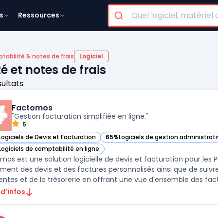
s
Ressources
tabilité & notes de frais
Logiciel
é et notes de frais
sultats
Factomos
"Gestion facturation simplifiée en ligne."
5
Logiciels de Devis et Facturation
65%
Logiciels de gestion administrat
ir Factomos dans cette catégorie
— voir Factomos dans cette catégori
Logiciels de comptabilité en ligne
ir Factomos dans cette catégorie
mos est une solution logicielle de devis et facturation pour les
ement des devis et des factures personnalisés ainsi que de suivr
entes et de la trésorerie en offrant une vue d'ensemble des factu
 d’infos