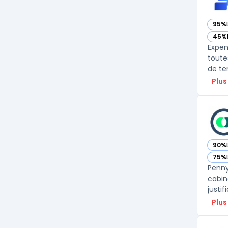
95%
— vo
45%
— vo
Expen
toute
de te
Plus
90%
— vo
75%
— vo
Penny
cabin
justif
Plus