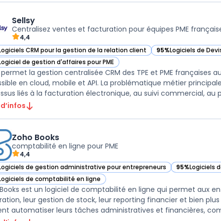
Sellsy
Centralisez ventes et facturation pour équipes PME français
4,4
Logiciels CRM pour la gestion de la relation client
95%
Logiciels de Devi
r Sellsy dans cette catégorie
— voir Sellsy dans ce
Logiciel de gestion d'affaires pour PME
r Sellsy dans cette catégorie
y permet la gestion centralisée CRM des TPE et PME françaises au
sible en cloud, mobile et API. La problématique métier principale
sus liés à la facturation électronique, au suivi commercial, au pil
 d’infos
Zoho Books
comptabilité en ligne pour PME
4,4
Logiciels de gestion administrative pour entrepreneurs
95%
Logiciels 
ir Zoho Books dans cette catégorie
— voir Zoho Bo
Logiciels de comptabilité en ligne
ir Zoho Books dans cette catégorie
Books est un logiciel de comptabilité en ligne qui permet aux ent
ration, leur gestion de stock, leur reporting financier et bien plu
nt automatiser leurs tâches administratives et financières, comm