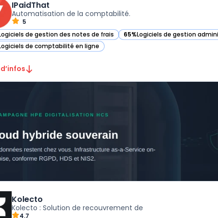
IPaidThat
Automatisation de la comptabilité.
5
Logiciels de gestion des notes de frais
65%
Logiciels de gestion admin
ir IPaidThat dans cette catégorie
— voir IPaidThat dans cette ca
Logiciels de comptabilité en ligne
ir IPaidThat dans cette catégorie
 d’infos
Kolecto
Kolecto : Solution de recouvrement de
4.7