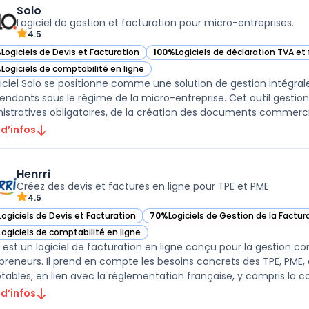
Solo
Logiciel de gestion et facturation pour micro-entreprises.
4.5
%
Logiciels de Devis et Facturation
100%
Logiciels de déclaration TVA et 
ir Solo dans cette catégorie
— voir Solo dans cette catégorie
%
Logiciels de comptabilité en ligne
ir Solo dans cette catégorie
giciel Solo se positionne comme une solution de gestion intégral
endants sous le régime de la micro-entreprise. Cet outil gestio
istratives obligatoires, de la création des documents commercia
 d’infos
Henrri
Créez des devis et factures en ligne pour TPE et PME
4.5
Logiciels de Devis et Facturation
70%
Logiciels de Gestion de la Factu
r Henrri dans cette catégorie
— voir Henrri dans cette catégorie
Logiciels de comptabilité en ligne
r Henrri dans cette catégorie
i est un logiciel de facturation en ligne conçu pour la gestion 
preneurs. Il prend en compte les besoins concrets des TPE, PME, a
ables, en lien avec la réglementation française, y compris la co
 d’infos