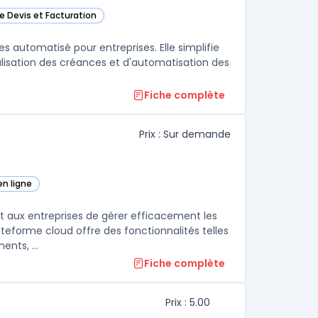
de Devis et Facturation
 dans cette catégorie
 automatisé pour entreprises. Elle simplifie
ralisation des créances et d'automatisation des
Fiche complète
Prix : Sur demande
en ligne
e catégorie
t aux entreprises de gérer efficacement les
eforme cloud offre des fonctionnalités telles
que la numérisation de reçus, la GED - Gestion Electronique de Documents, ...
Fiche complète
Prix : 5.00