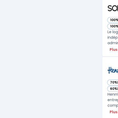
100
— vo
100
— vo
Le lo
indép
admin
Plus
70%
— voi
60%
— voi
Henrr
entre
compt
Plus