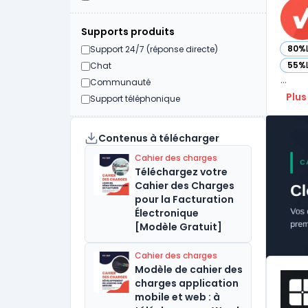
Supports produits
80%
Support 24/7 (réponse directe)
— vo
55%
Chat
— vo
...
Communauté
Plus
Support téléphonique
Contenus à télécharger
Cahier des charges
Téléchargez votre
Cahier des Charges
pour la Facturation
Électronique
[Modèle Gratuit]
Cahier des charges
Modèle de cahier des
charges application
mobile et web : à