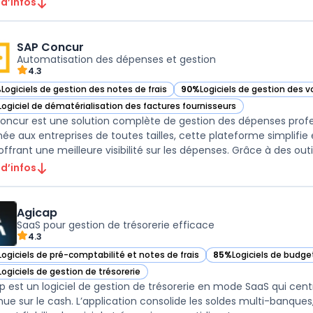
 d’infos
SAP Concur
Automatisation des dépenses et gestion
4.3
%
Logiciels de gestion des notes de frais
90%
Logiciels de gestion des v
ir SAP Concur dans cette catégorie
— voir SAP Concur dans cette 
Logiciel de dématérialisation des factures fournisseurs
ir SAP Concur dans cette catégorie
oncur est une solution complète de gestion des dépenses profe
née aux entreprises de toutes tailles, cette plateforme simplifi
 offrant une meilleure visibilité sur les dépenses. Grâce à des outils
 d’infos
Agicap
SaaS pour gestion de trésorerie efficace
4.3
Logiciels de pré-comptabilité et notes de frais
85%
Logiciels de budge
ir Agicap dans cette catégorie
— voir Agicap dans cet
Logiciels de gestion de trésorerie
ir Agicap dans cette catégorie
 est un logiciel de gestion de trésorerie en mode SaaS qui centrali
nue sur le cash. L’application consolide les soldes multi-banqu