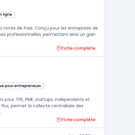
n ligne
égorie
s notes de frais. Conçu pour les entreprises de
nses professionnelles, permettant ainsi un gain
Fiche complète
ive pour entrepreneurs
ie
ers pour TPE, PME, startups, indépendants et
 flux, permet la collecte centralisée des
.
Fiche complète