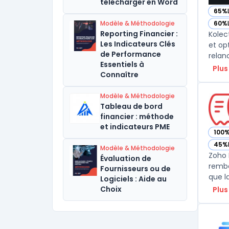
télécharger en Word
65%
— vo
Modèle & Méthodologie
60%
— vo
Reporting Financier :
Kolec
Les Indicateurs Clés
et op
de Performance
relanc
Essentiels à
Plus
Connaître
Modèle & Méthodologie
Tableau de bord
financier : méthode
et indicateurs PME
100
— vo
45%
— vo
Modèle & Méthodologie
Zoho 
Évaluation de
rembo
Fournisseurs ou de
Logiciels : Aide au
Choix
Plus