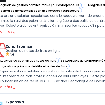
Logiciels de gestion administrative pour entrepreneurs
60%
Logiciels 
ir Kolecto dans cette catégorie
— voir Kolecto
Logiciel de dématérialisation des factures fournisseurs
ir Kolecto dans cette catégorie
to est une solution spécialisée dans le recouvrement de créances
timise le suivi des paiements clients grâce à des outils de cent
es. Kolecto aide les entreprises à minimiser les risques d'impa ...
 d’infos
Zoho Expense
Gestion de notes de frais en ligne.
4,6
%
Logiciels de gestion des notes de frais
55%
Logiciels de comptabilité 
ir Zoho Expense dans cette catégorie
— voir Zoho Expense dans cett
Logiciels de pré-comptabilité et notes de frais
ir Zoho Expense dans cette catégorie
Expense est une solution de gestion de notes de frais qui perme
ursements de frais professionnels de leurs employés. Cette plat
 d’infos
Expensya