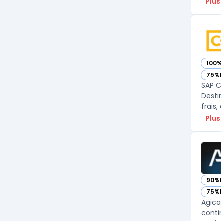
Plus
100
— vo
75%
— vo
SAP C
Desti
frais,
Plus
90%
— vo
75%
— vo
Agicap
conti