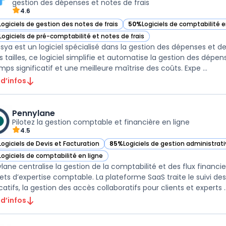
gestion des dépenses et notes de frais
4.6
Logiciels de gestion des notes de frais
50%
Logiciels de comptabilité e
ir Expensya dans cette catégorie
— voir Expensya dans cette cat
Logiciels de pré-comptabilité et notes de frais
ir Expensya dans cette catégorie
sya est un logiciel spécialisé dans la gestion des dépenses et de
s tailles, ce logiciel simplifie et automatise la gestion des dépe
mps significatif et une meilleure maîtrise des coûts. Expe ...
 d’infos
Pennylane
Pilotez la gestion comptable et financière en ligne
4.5
Logiciels de Devis et Facturation
85%
Logiciels de gestion administrat
ir Pennylane dans cette catégorie
— voir Pennylane dans cette catégor
Logiciels de comptabilité en ligne
ir Pennylane dans cette catégorie
lane centralise la gestion de la comptabilité et des flux financi
ets d’expertise comptable. La plateforme SaaS traite le suivi des
icatifs, la gestion des accès collaboratifs pour clients et experts ..
 d’infos