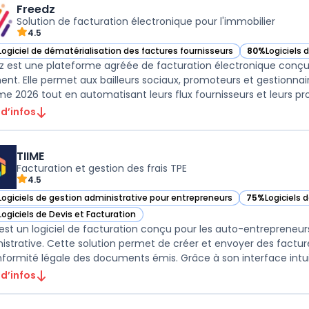
Freedz
Solution de facturation électronique pour l'immobilier
4.5
Logiciel de dématérialisation des factures fournisseurs
80%
Logiciels 
ir Freedz dans cette catégorie
— voir Freedz 
z est une plateforme agréée de facturation électronique conçue
ent. Elle permet aux bailleurs sociaux, promoteurs et gestionna
me 2026 tout en automatisant leurs flux fournisseurs et leurs pro
 d’infos
TIIME
Facturation et gestion des frais TPE
4.5
Logiciels de gestion administrative pour entrepreneurs
75%
Logiciels 
r TIIME dans cette catégorie
— voir TIIME d
Logiciels de Devis et Facturation
r TIIME dans cette catégorie
 est un logiciel de facturation conçu pour les auto-entrepreneurs 
istrative. Cette solution permet de créer et envoyer des facture
nformité légale des documents émis. Grâce à son interface intui 
 d’infos