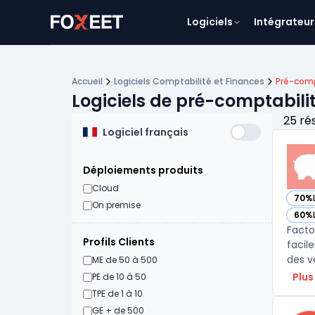
Logiciels
Intégrateur
Accueil
Logiciels Comptabilité et Finances
Pré-comp
Logiciels de pré-comptabilit
25 ré
Logiciel français
Déploiements produits
Cloud
70%
— vo
On premise
60%
— vo
Facto
Profils Clients
facil
des v
ME de 50 à 500
Plus
PE de 10 à 50
TPE de 1 à 10
GE + de 500