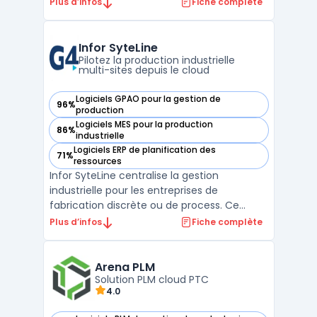
numérique. Le logiciel est conçu pour
Plus d’infos
Fiche complète
répondre aux besoins des métiers de la
fabrication avancée, où la planification, la
simulation et l’exécution sont au cœur de
Infor SyteLine
la gestion de ...
Pilotez la production industrielle
multi-sites depuis le cloud
Logiciels GPAO pour la gestion de
96%
— voir Infor SyteLine dans cette catégorie
production
Logiciels MES pour la production
86%
— voir Infor SyteLine dans cette catégorie
industrielle
Logiciels ERP de planification des
71%
— voir Infor SyteLine dans cette catégorie
ressources
Infor SyteLine centralise la gestion
industrielle pour les entreprises de
fabrication discrète ou de process. Ce
logiciel permet de planifier, suivre et piloter
Plus d’infos
Fiche complète
la chaîne de production, du devis à l’après-
vente, en s’adaptant aux environnements
divers qui exigent la prise en charge de l’ERP
Arena PLM
industri ...
Solution PLM cloud PTC
4.0