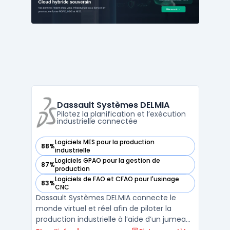
des stocks et d ...
Dassault Systèmes DELMIA
Pilotez la planification et l’exécution
industrielle connectée
Logiciels MES pour la production
88%
— voir Dassault Systèmes DELMIA dans cette catégorie
industrielle
Logiciels GPAO pour la gestion de
87%
— voir Dassault Systèmes DELMIA dans cette catégorie
production
Logiciels de FAO et CFAO pour l'usinage
83%
— voir Dassault Systèmes DELMIA dans cette catégorie
CNC
Dassault Systèmes DELMIA connecte le
monde virtuel et réel afin de piloter la
production industrielle à l’aide d’un jumeau