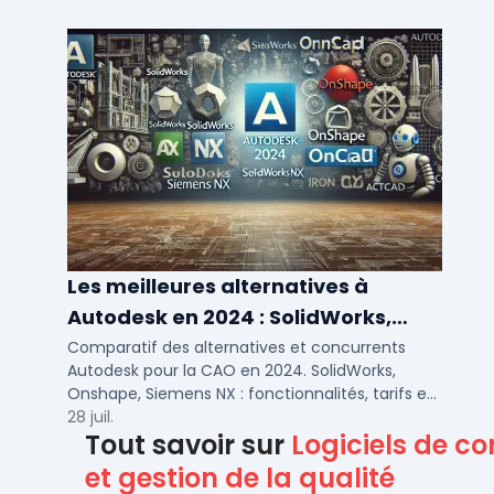
Les meilleures alternatives à
Autodesk en 2024 : SolidWorks,
Siemens NX et autres solutions CAO
Comparatif des alternatives et concurrents
Autodesk pour la CAO en 2024. SolidWorks,
Onshape, Siemens NX : fonctionnalités, tarifs et
cas d'usage pour PME et bureaux d'études.
28 juil.
Tout savoir sur
Logiciels de co
et gestion de la qualité