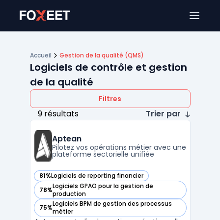
Ouver
Accueil
Gestion de la qualité (QMS)
Logiciels de contrôle et gestion
de la qualité
Filtres
9 résultats
Trier par
Aptean
Pilotez vos opérations métier avec une
plateforme sectorielle unifiée
81%
Logiciels de reporting financier
— voir Aptean dans cette catégorie
Logiciels GPAO pour la gestion de
78%
— voir Aptean dans cette catégorie
production
Logiciels BPM de gestion des processus
75%
— voir Aptean dans cette catégorie
métier