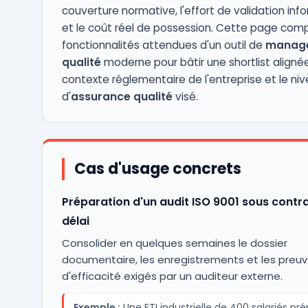
couverture normative, l'effort de validation inf
et le coût réel de possession. Cette page comp
fonctionnalités attendues d'un outil de
manag
qualité
moderne pour bâtir une shortlist alignée
contexte réglementaire de l'entreprise et le ni
d'
assurance qualité
visé.
Cas d'usage concrets
Préparation d'un audit ISO 9001 sous contr
délai
Consolider en quelques semaines le dossier
documentaire, les enregistrements et les preu
d'efficacité exigés par un auditeur externe.
Exemple :
Une ETI industrielle de 400 salariés pr