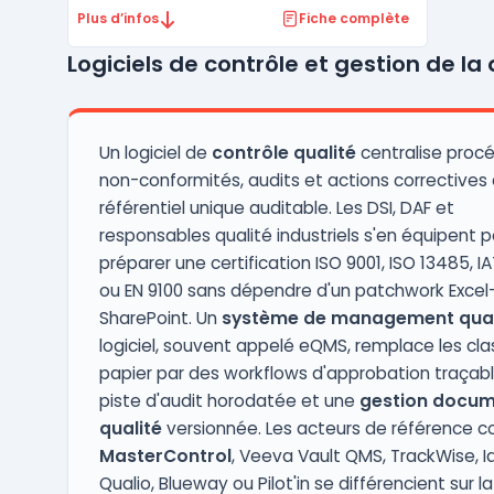
orientation vers les opérations alimentaires.
Plus d’infos
Fiche complète
Le produit concerne les équipes qualité,
Logiciels de contrôle et gestion de la 
production et fournisseurs impliquées dans
le suivi des contrôles et la conformité rég ...
Un logiciel de
contrôle qualité
centralise procé
non-conformités, audits et actions correctives
référentiel unique auditable. Les DSI, DAF et
responsables qualité industriels s'en équipent p
préparer une certification ISO 9001, ISO 13485, I
ou EN 9100 sans dépendre d'un patchwork Excel
SharePoint. Un
système de management qual
logiciel, souvent appelé eQMS, remplace les cla
papier par des workflows d'approbation traçabl
piste d'audit horodatée et une
gestion docum
qualité
versionnée. Les acteurs de référence
MasterControl
, Veeva Vault QMS, TrackWise, 
Qualio, Blueway ou Pilot'in se différencient sur la