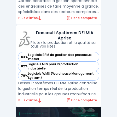
Aptean centralise la gestion opérationnelle
des entreprises de taille moyenne à grande,
spécialisées dans des secteurs complexes,
en connectant la plateforme logicielle
Plus d’infos
Fiche complète
d’entreprise AppCentral à des outils métier
spécifiques. Le produit est destiné aux
Dassault Systèmes DELMIA
organisations confrontées à la
Apriso
multiplication d ...
Pilotez la production et la qualité sur
tous vos sites
Logiciels BPM de gestion des processus
84%
— voir Dassault Systèmes DELMIA Apriso dans cette catégor
métier
Logiciels MES pour la production
82%
— voir Dassault Systèmes DELMIA Apriso dans cette catégor
industrielle
Logiciels WMS (Warehouse Management
79%
— voir Dassault Systèmes DELMIA Apriso dans cette catégor
System)
Dassault Systèmes DELMIA Apriso centralise
la gestion temps réel de la production
industrielle pour les groupes manufacturiers
multi-sites. Ce logiciel Manufacturing
Plus d’infos
Fiche complète
Operations Management regroupe
l’ensemble des activités d’atelier, de la
planification à la qualité, jusqu’au pilotage