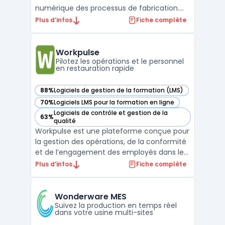
numérique des processus de fabrication.
Ce logiciel s’intègre dans un écosystème
Plus d’infos
Fiche complète
cloud et propose des fonctionnalités
avancées pour les entreprises industrielles
souhaitant optimiser leurs opérations. Avec
Workpulse
son focus sur l’au ...
Pilotez les opérations et le personnel
en restauration rapide
88%
Logiciels de gestion de la formation (LMS)
— voir Workpulse dans cette catégorie
70%
Logiciels LMS pour la formation en ligne
— voir Workpulse dans cette catégorie
Logiciels de contrôle et gestion de la
63%
— voir Workpulse dans cette catégorie
qualité
Workpulse est une plateforme conçue pour
la gestion des opérations, de la conformité
et de l’engagement des employés dans les
environnements de travail à flux tendu,
Plus d’infos
Fiche complète
notamment avec un focus sur la
restauration rapide. L’outil répond aux
exigences de contrôle des processus, y
Wonderware MES
compris la conformité al ...
Suivez la production en temps réel
dans votre usine multi-sites