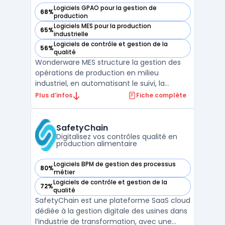
Logiciels GPAO pour la gestion de
68%
— voir Wonderware MES dans cette catégorie
production
Logiciels MES pour la production
65%
— voir Wonderware MES dans cette catégorie
industrielle
Logiciels de contrôle et gestion de la
56%
— voir Wonderware MES dans cette catégorie
qualité
Wonderware MES structure la gestion des
opérations de production en milieu
industriel, en automatisant le suivi, la
standardisation et l’exécution sur plusieurs
Plus d’infos
Fiche complète
sites. Ce système MES facilite la connexion
entre planification ERP et atelier. Cela
répond au besoin de synchroniser les
SafetyChain
ressources, les o ...
Digitalisez vos contrôles qualité en
production alimentaire
Logiciels BPM de gestion des processus
80%
— voir SafetyChain dans cette catégorie
métier
Logiciels de contrôle et gestion de la
72%
— voir SafetyChain dans cette catégorie
qualité
SafetyChain est une plateforme SaaS cloud
dédiée à la gestion digitale des usines dans
l’industrie de transformation, avec une