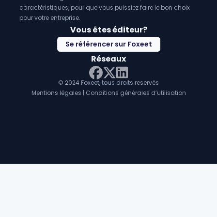
caractéristiques, pour que vous puissiez faire le bon choix
pour votre entreprise.
Vous êtes éditeur?
Se référencer sur Foxeet
Réseaux
© 2024 Foxeet, tous droits reservés
LinkedIn
Facebook
Twitter X
Mentions légales
|
Conditions générales d’utilisation