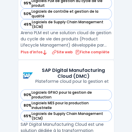
Logiciels PLM de gestion du cycle de vie
95%
— voir Arena PLM dans cette catégorie
produit
Logiciels de contrôle et gestion de la
50%
— voir Arena PLM dans cette catégorie
qualité
Logiciels de Supply Chain Management
45%
— voir Arena PLM dans cette catégorie
(SCM)
Arena PLM est une solution cloud de gestion
du cycle de vie des produits (Product
Lifecycle Management) développée par
PTC. Cette plateforme PLM permet de
Plus d’infos
Site web
Fiche complète
centraliser les données produit, gérer les
nomenclatures (BOM), orchestrer les
processus de développement et assurer la
SAP Digital Manufacturing
Cloud (DMC)
traçabilité complète des ...
Plateforme cloud pour la gestion et
Logiciels GPAO pour la gestion de
90%
— voir SAP Digital Manufacturing Cloud (DMC) dans cette c
production
Logiciels MES pour la production
80%
— voir SAP Digital Manufacturing Cloud (DMC) dans cette c
industrielle
Logiciels de Supply Chain Management
65%
— voir SAP Digital Manufacturing Cloud (DMC) dans cette c
(SCM)
SAP Digital Manufacturing Cloud est une
solution dédiée à la transformation