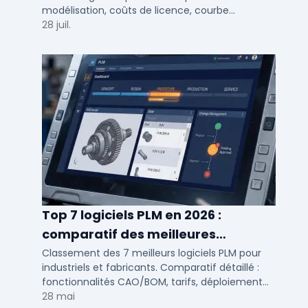
modélisation, coûts de licence, courbe
d'apprentissage et intégration PLM pour bureaux
28 juil.
d'études PME et ETI.
Top 7 logiciels PLM en 2026 :
comparatif des meilleures
solutions de gestion du cycle de vie
Classement des 7 meilleurs logiciels PLM pour
industriels et fabricants. Comparatif détaillé :
produit
fonctionnalités CAO/BOM, tarifs, déploiement
cloud ou on-premise, avis utilisateurs PME et ETI.
28 mai