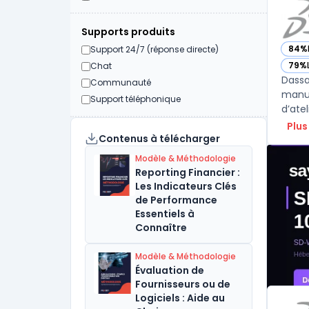
Supports produits
84%
Support 24/7 (réponse directe)
— vo
79%
Chat
— vo
Dassa
Communauté
manuf
Support téléphonique
d’atel
Plus
Contenus à télécharger
Modèle & Méthodologie
Reporting Financier :
Les Indicateurs Clés
de Performance
Essentiels à
Connaître
Modèle & Méthodologie
Évaluation de
Fournisseurs ou de
Logiciels : Aide au