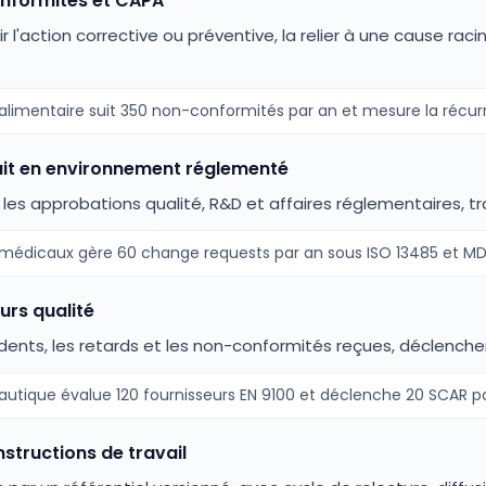
onformités et CAPA
ir l'action corrective ou préventive, la relier à une cause rac
limentaire suit 350 non-conformités par an et mesure la récurre
uit en environnement réglementé
r les approbations qualité, R&D et affaires réglementaires, t
s médicaux gère 60 change requests par an sous ISO 13485 et MD
urs qualité
cidents, les retards et les non-conformités reçues, déclench
utique évalue 120 fournisseurs EN 9100 et déclenche 20 SCAR pa
nstructions de travail