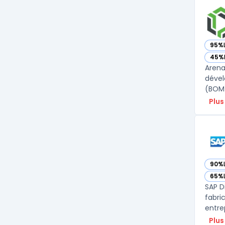
95%
— vo
45%
— vo
Arena
dével
Plus
90%
— vo
65%
— vo
SAP D
fabri
entrep
Plus