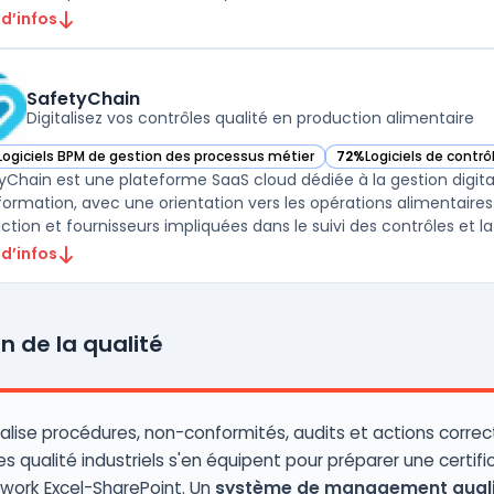
 d’infos
SafetyChain
Digitalisez vos contrôles qualité en production alimentaire
Logiciels BPM de gestion des processus métier
72%
Logiciels de contrô
ir SafetyChain dans cette catégorie
— voir SafetyChain dan
yChain est une plateforme SaaS cloud dédiée à la gestion digital
formation, avec une orientation vers les opérations alimentaires.
ction et fournisseurs impliquées dans le suivi des contrôles et la
 d’infos
n de la qualité
alise procédures, non-conformités, audits et actions correct
s qualité industriels s'en équipent pour préparer une certific
work Excel-SharePoint. Un
système de management qual