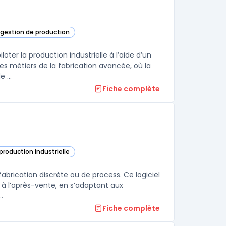
 gestion de production
DELMIA dans cette catégorie
ter la production industrielle à l’aide d’un
s métiers de la fabrication avancée, où la
 ...
Fiche complète
 production industrielle
s cette catégorie
 fabrication discrète ou de process. Ce logiciel
s à l’après-vente, en s’adaptant aux
.
Fiche complète