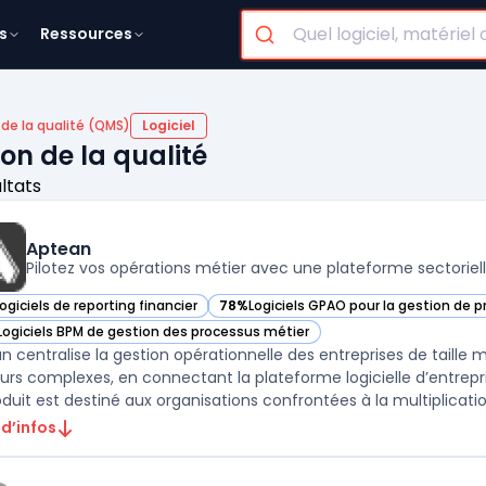
s
Ressources
de la qualité (QMS)
Logiciel
ion de la qualité
ultats
Aptean
Pilotez vos opérations métier avec une plateforme sectoriell
ogiciels de reporting financier
78%
Logiciels GPAO pour la gestion de 
ir Aptean dans cette catégorie
— voir Aptean dans cette catégorie
Logiciels BPM de gestion des processus métier
ir Aptean dans cette catégorie
n centralise la gestion opérationnelle des entreprises de taille
urs complexes, en connectant la plateforme logicielle d’entrepri
oduit est destiné aux organisations confrontées à la multiplication
 d’infos