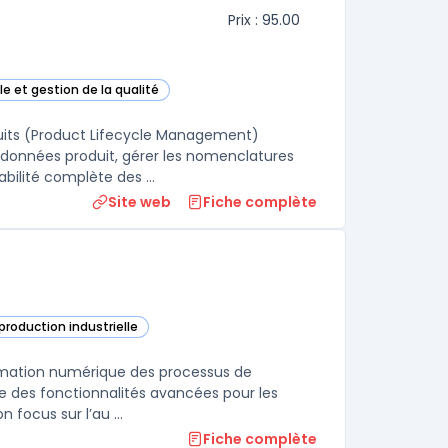
Prix : 95.00
le et gestion de la qualité
cette catégorie
duits (Product Lifecycle Management)
 données produit, gérer les nomenclatures
(BOM), orchestrer les processus de développement et assurer la traçabilité complète des ...
Site web
Fiche complète
 production industrielle
acturing Cloud (DMC) dans cette catégorie
ormation numérique des processus de
se des fonctionnalités avancées pour les
 focus sur l’au ...
Fiche complète