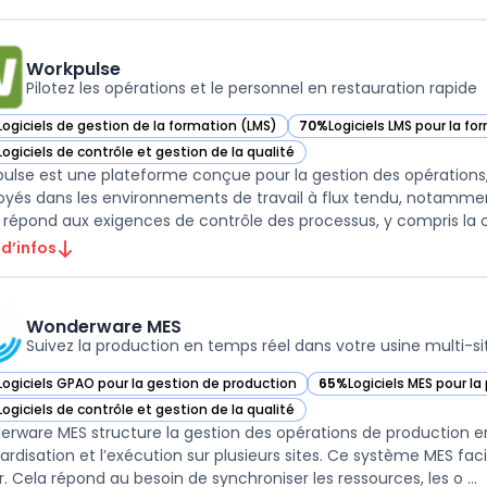
Workpulse
Pilotez les opérations et le personnel en restauration rapide
Logiciels de gestion de la formation (LMS)
70%
Logiciels LMS pour la fo
ir Workpulse dans cette catégorie
— voir Workpulse dans cette
Logiciels de contrôle et gestion de la qualité
ir Workpulse dans cette catégorie
ulse est une plateforme conçue pour la gestion des opérations
yés dans les environnements de travail à flux tendu, notamment
il répond aux exigences de contrôle des processus, y compris la co
 d’infos
Wonderware MES
Suivez la production en temps réel dans votre usine multi-si
Logiciels GPAO pour la gestion de production
65%
Logiciels MES pour la
ir Wonderware MES dans cette catégorie
— voir Wonderware MES d
Logiciels de contrôle et gestion de la qualité
ir Wonderware MES dans cette catégorie
rware MES structure la gestion des opérations de production en m
ardisation et l’exécution sur plusieurs sites. Ce système MES faci
r. Cela répond au besoin de synchroniser les ressources, les o ...