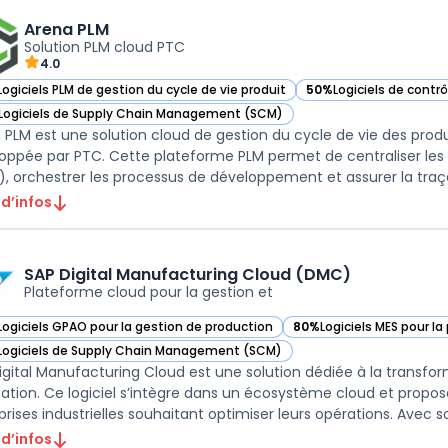
Arena PLM
Solution PLM cloud PTC
4.0
Logiciels PLM de gestion du cycle de vie produit
50%
Logiciels de contrô
ir Arena PLM dans cette catégorie
— voir Arena PLM dans 
Logiciels de Supply Chain Management (SCM)
ir Arena PLM dans cette catégorie
 PLM est une solution cloud de gestion du cycle de vie des pro
oppée par PTC. Cette plateforme PLM permet de centraliser les
 d’infos
SAP Digital Manufacturing Cloud (DMC)
Plateforme cloud pour la gestion et
Logiciels GPAO pour la gestion de production
80%
Logiciels MES pour la
ir SAP Digital Manufacturing Cloud (DMC) dans cette catégorie
— voir SAP Digital Manuf
Logiciels de Supply Chain Management (SCM)
ir SAP Digital Manufacturing Cloud (DMC) dans cette catégorie
igital Manufacturing Cloud est une solution dédiée à la transf
cation. Ce logiciel s’intègre dans un écosystème cloud et propo
rises industrielles souhaitant optimiser leurs opérations. Avec son
 d’infos