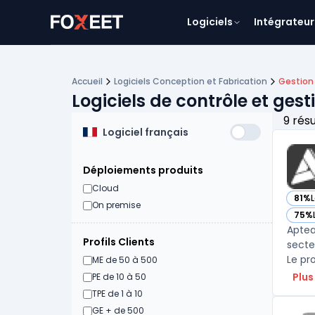
Logiciels
Intégrateur
Accueil
Logiciels Conception et Fabrication
Gestion 
Logiciels de contrôle et gest
9 rés
Logiciel français
Déploiements produits
Cloud
81%
L
— vo
On premise
75%
— vo
Aptea
Profils Clients
secte
Le pr
ME de 50 à 500
Plus
PE de 10 à 50
TPE de 1 à 10
GE + de 500