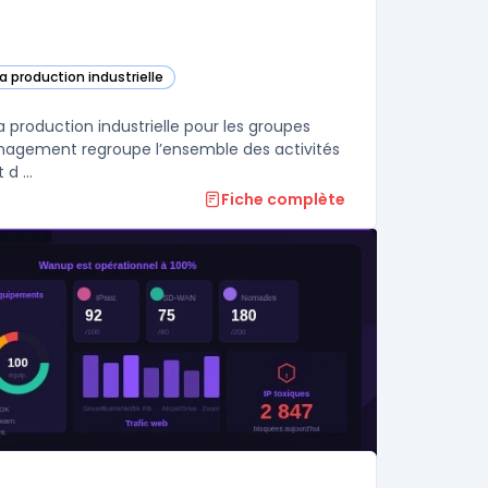
la production industrielle
es DELMIA Apriso dans cette catégorie
 production industrielle pour les groupes
anagement regroupe l’ensemble des activités
d ...
Fiche complète