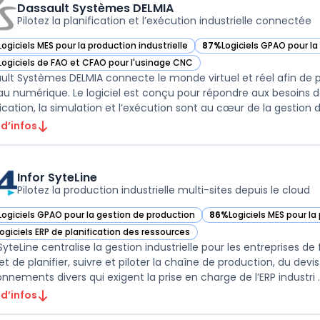
Dassault Systèmes DELMIA
Pilotez la planification et l’exécution industrielle connectée
Logiciels MES pour la production industrielle
87%
Logiciels GPAO pour la
ir Dassault Systèmes DELMIA dans cette catégorie
— voir Dassault Systèmes 
Logiciels de FAO et CFAO pour l'usinage CNC
ir Dassault Systèmes DELMIA dans cette catégorie
ult Systèmes DELMIA connecte le monde virtuel et réel afin de pilo
u numérique. Le logiciel est conçu pour répondre aux besoins de
ication, la simulation et l’exécution sont au cœur de la gestion de
 d’infos
Infor SyteLine
Pilotez la production industrielle multi-sites depuis le cloud
Logiciels GPAO pour la gestion de production
86%
Logiciels MES pour la
r Infor SyteLine dans cette catégorie
— voir Infor SyteLine dan
Logiciels ERP de planification des ressources
r Infor SyteLine dans cette catégorie
SyteLine centralise la gestion industrielle pour les entreprises de
t de planifier, suivre et piloter la chaîne de production, du devi
onnements divers qui exigent la prise en charge de l’ERP industri ..
 d’infos