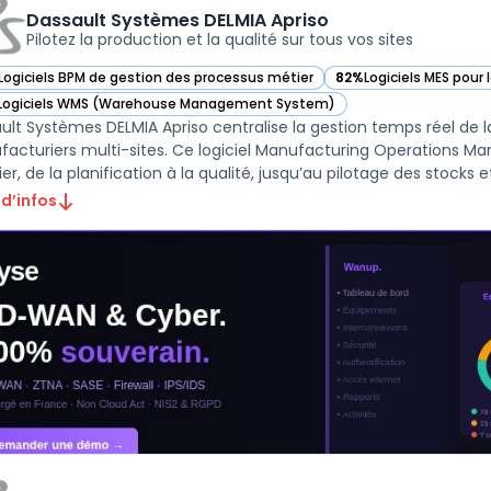
Dassault Systèmes DELMIA Apriso
Pilotez la production et la qualité sur tous vos sites
Logiciels BPM de gestion des processus métier
82%
Logiciels MES pour 
ir Dassault Systèmes DELMIA Apriso dans cette catégorie
— voir Dassault Systèm
Logiciels WMS (Warehouse Management System)
ir Dassault Systèmes DELMIA Apriso dans cette catégorie
ult Systèmes DELMIA Apriso centralise la gestion temps réel de la
acturiers multi-sites. Ce logiciel Manufacturing Operations M
ier, de la planification à la qualité, jusqu’au pilotage des stocks et 
 d’infos