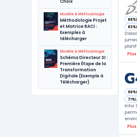
Choix
Modèle & Méthodologie
88%
Méthodologie Projet
— vo
et Matrice RACI :
83%
— vo
Exemples à
Dassa
télécharger
jumea
planif
Modèle & Méthodologie
Plus
Schéma Directeur SI :
Première Étape de la
Transformation
Digitale (Exemple à
Télécharger)
96%
— voi
71%
— voi
Infor 
perme
envir
Plus