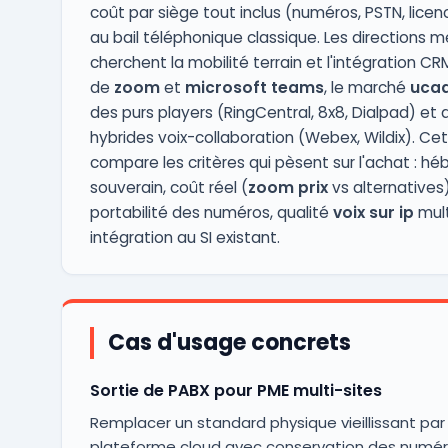
coût par siège tout inclus (numéros, PSTN, licen
au bail téléphonique classique. Les directions m
cherchent la mobilité terrain et l'intégration CR
de
zoom
et
microsoft teams
, le marché
uca
des purs players (RingCentral, 8x8, Dialpad) et 
hybrides voix-collaboration (Webex, Wildix). Ce
compare les critères qui pèsent sur l'achat : 
souverain, coût réel (
zoom prix
vs alternatives)
portabilité des numéros, qualité
voix sur ip
mult
intégration au SI existant.
Cas d'usage concrets
Sortie de PABX pour PME multi-sites
Remplacer un standard physique vieillissant par
plateforme cloud avec conservation des numé