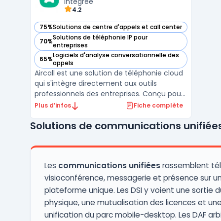
intégrée
4.2
75%
Solutions de centre d'appels et call center
— voir Aircall dans cette catégorie
Solutions de téléphonie IP pour
70%
— voir Aircall dans cette catégorie
entreprises
Logiciels d'analyse conversationnelle des
65%
— voir Aircall dans cette catégorie
appels
Aircall est une solution de téléphonie cloud
qui s'intègre directement aux outils
professionnels des entreprises. Conçu pour
répondre aux besoins des équipes
Plus d’infos
Fiche complète
commerciales et du service client, il
Solutions de communications unifiée
permet de gérer les appels entrants et
sortants avec une flexibilité accrue. La
plateforme repose sur un ...
Les
communications unifiées
rassemblent tél
visioconférence, messagerie et présence sur u
plateforme unique. Les DSI y voient une sortie 
physique, une mutualisation des licences et un
unification du parc mobile-desktop. Les DAF arbi