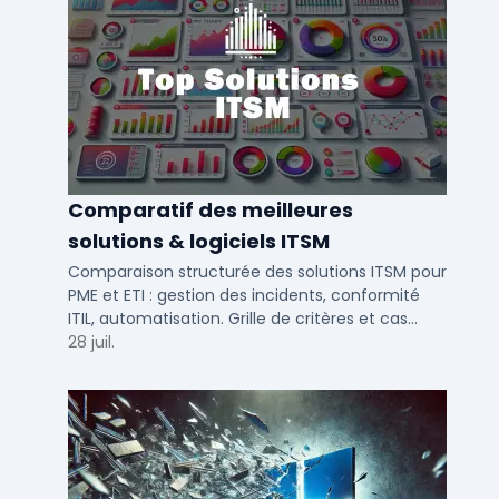
Comparatif des meilleures
solutions & logiciels ITSM
Comparaison structurée des solutions ITSM pour
PME et ETI : gestion des incidents, conformité
ITIL, automatisation. Grille de critères et cas
d'usage par taille d'entreprise.
28 juil.