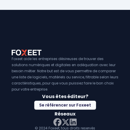
la
messagerie instantanée, la vidéoconférence, le par
fichiers
et bien plus encore, ce qui facilite la collaboration
productivité. En outre, ils peuvent souvent être intégrés à 
logiciels d'entreprise, tels que les
logiciels CRM
, pour une
efficace des relations avec les clients. Enfin, de nombreux 
Solutions de Communications Unifiées sont disponibles 
ce qui signifie qu'ils sont accessibles à partir de n'importe
avec une connexion internet, offrant ainsi une grande flexibi
Foxeet aide les entreprises désireuses de trouver des
solutions numériques et digitales en adéquation avec leur
besoin métier. Notre but est de vous permettre de comparer
une liste de logiciels, matériels ou service, filtrable selon leurs
caractéristiques, pour que vous puissiez faire le bon choix
pour votre entreprise.
Vous êtes éditeur?
Se référencer sur Foxeet
Réseaux
© 2024 Foxeet, tous droits reservés
LinkedIn
Facebook
Twitter X