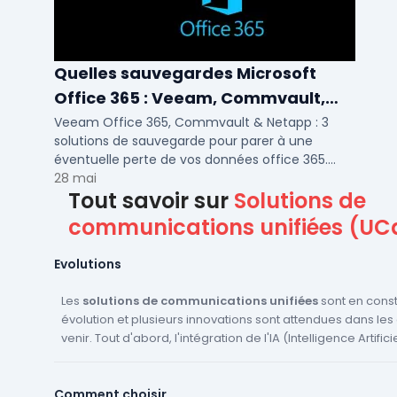
Quelles sauvegardes Microsoft
Office 365 : Veeam, Commvault,
Netapp
Veeam Office 365, Commvault & Netapp : 3
solutions de sauvegarde pour parer à une
éventuelle perte de vos données office 365.
Voici notre ...
28 mai
Tout savoir sur
Solutions de
communications unifiées (UC
Evolutions
Les
solutions de communications unifiées
sont en cons
évolution et plusieurs innovations sont attendues dans le
venir. Tout d'abord, l'intégration de l'IA (Intelligence Artific
logiciels est une tendance majeure. Cela permettra d'amé
qualité des communications, de faciliter la collaboration e
Comment choisir
d'automatiser certaines tâches. Ensuite, l'adoption du clo