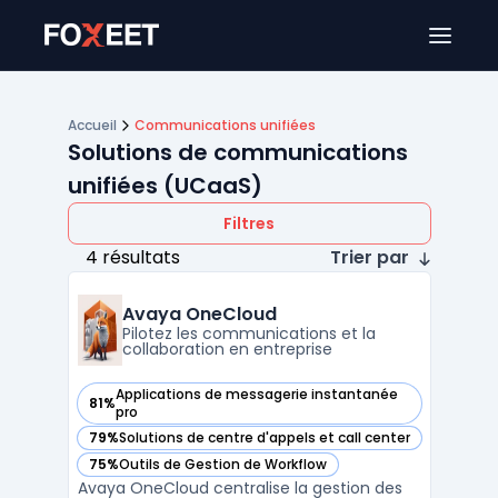
Ouver
Accueil
Communications unifiées
Solutions de communications
unifiées (UCaaS)
Filtres
4 résultats
Trier par
Avaya OneCloud
Pilotez les communications et la
collaboration en entreprise
Applications de messagerie instantanée
81%
— voir Avaya OneCloud dans cette catégorie
pro
79%
Solutions de centre d'appels et call center
— voir Avaya OneCloud dans cette catégorie
75%
Outils de Gestion de Workflow
— voir Avaya OneCloud dans cette catégorie
Avaya OneCloud centralise la gestion des