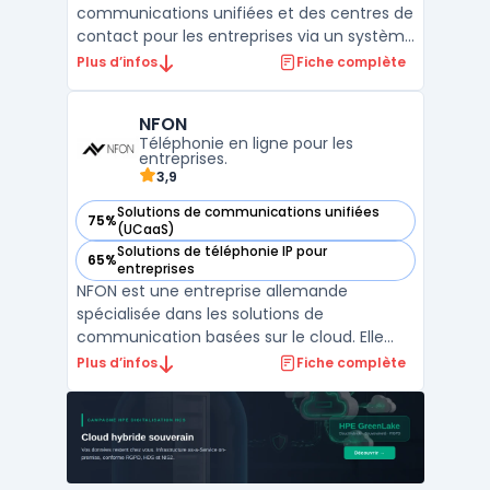
communications unifiées et des centres de
contact pour les entreprises via un système
d’abonnement. Les organisations disposent
Plus d’infos
Fiche complète
ainsi d’un modèle OPEX, évitant l’achat de
licences perpétuelles et maîtrisant leurs
NFON
coûts. Ce service permet de déployer des
Téléphonie en ligne pour les
outil ...
entreprises.
3,9
Solutions de communications unifiées
75%
— voir NFON dans cette catégorie
(UCaaS)
Solutions de téléphonie IP pour
65%
— voir NFON dans cette catégorie
entreprises
NFON est une entreprise allemande
spécialisée dans les solutions de
communication basées sur le cloud. Elle
propose une gamme complète de services
Plus d’infos
Fiche complète
pour les entreprises de toutes tailles,
notamment des offres de téléphonie, des
fax, des SMS, des webinaires, des centres
d'appels et bien plus encore. L ...