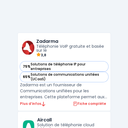
Zadarma
Téléphonie VoIP gratuite et basée
sur le
3,8
Solutions de téléphonie IP pour
75%
— voir Zadarma dans cette catégorie
entreprises
Solutions de communications unifiées
65%
— voir Zadarma dans cette catégorie
(UCaaS)
Zadarma est un fournisseur de
Communications unifiées pour les
entreprises. Cette plateforme permet aux
utilisateurs de communiquer via différentes
Plus d’infos
Fiche complète
options telles que voix, vidéo, SMS et fax.
Zadarma offre également une gamme
Aircall
d'options de numérotation internationale,
Solution de téléphonie cloud
avec la possibilité de configure ...