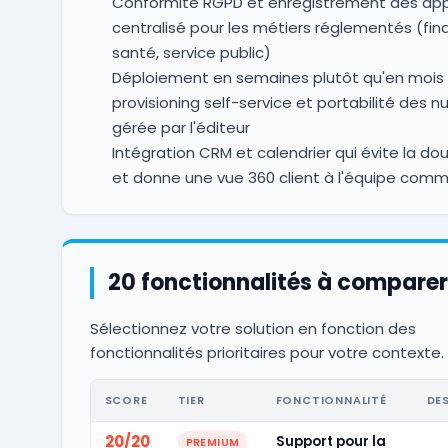
Conformité RGPD et enregistrement des app
centralisé pour les métiers réglementés (fin
santé, service public)
Déploiement en semaines plutôt qu'en mois 
provisioning self-service et portabilité des 
gérée par l'éditeur
Intégration CRM et calendrier qui évite la dou
et donne une vue 360 client à l'équipe comm
20 fonctionnalités à comparer
Sélectionnez votre solution en fonction des
fonctionnalités prioritaires pour votre contexte.
SCORE
TIER
FONCTIONNALITÉ
DE
20/20
Support pour la
PREMIUM