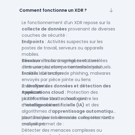
Fonctionne généralement de manière
autonome.
Comment fonctionne un XDR ?
EDR
:
Surveille les activités des terminaux en
Le fonctionnement d’un XDR repose sur la
temps réel.
collecte de données
provenant de diverses
Analyse les événements pour détecter des
couches de sécurité :
anomalies ou des schémas malveillants.
Endpoints
: Activités suspectes sur les
Propose des
réponses automatisées
postes de travail, serveurs ou appareils
comme l’isolement d’un terminal ou la
mobiles.
suppression de fichiers malveillants.
Réseaux
Ces données sont agrégées et corrélées
: Trafic anormal, tentatives
d’intrusion ou comportements inhabituels.
dans une plateforme centralisée pour
E-mails
faciliter leur analyse.
: Détection de phishing, malwares
envoyés par pièce jointe ou liens
malveillants.
2.
Analyse des données et détection des
Applications cloud
menaces
: Protection des
plateformes SaaS ou IaaS contre les
Le XDR utilise des technologies
menaces ciblées.
d’
intelligence artificielle (IA)
et des
algorithmes d’
apprentissage automatique
pour analyser les données collectées. Cette
Identifier des schémas de comportement
analyse permet de :
malveillant.
Détecter des menaces complexes ou