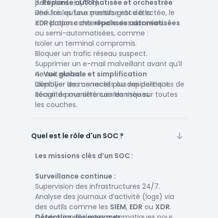
persistantes (APT).
3.
Réponse automatisée et orchestrée
Réduire les faux positifs grâce à la
Une fois qu’une menace est détectée, le
corrélation contextuelle des données.
XDR propose des
réponses automatisées
ou semi-automatisées, comme :
Isoler un terminal compromis.
Bloquer un trafic réseau suspect.
Supprimer un e-mail malveillant avant qu’il
ne soit ouvert.
4.
Vue globale et simplification
Déployer des correctifs ou des politiques de
Identifier les menaces plus rapidement.
sécurité pour atténuer les risques.
Réagir de manière coordonnée sur toutes
les couches.
Réduire la charge de travail grâce à
l’automatisation.
Quel est le rôle d'un SOC ?
Les missions clés d’un SOC :
Surveillance continue :
Supervision des infrastructures 24/7.
Analyse des journaux d’activité (logs) via
des outils comme les
SIEM
,
EDR
ou
XDR
.
Génération d’alertes automatiques pour
Détection des menaces :