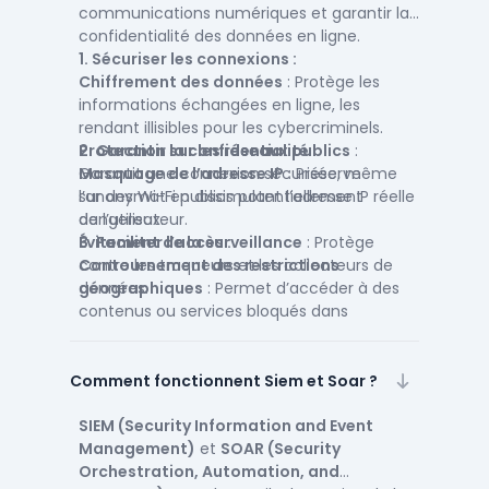
communications numériques et garantir la
confidentialité des données en ligne.
1. Sécuriser les connexions :
Chiffrement des données
: Protège les
informations échangées en ligne, les
rendant illisibles pour les cybercriminels.
Protection sur les réseaux publics
2. Garantir la confidentialité :
:
Garantit une connexion sécurisée, même
Masquage de l’adresse IP
: Préserve
sur des Wi-Fi publics potentiellement
l’anonymat en dissimulant l’adresse IP réelle
dangereux.
de l’utilisateur.
Évitement de la surveillance
3. Faciliter l’accès :
: Protège
contre les traqueurs et les collecteurs de
Contournement des restrictions
données.
géographiques
: Permet d’accéder à des
contenus ou services bloqués dans
certaines régions.
Connexion sécurisée à distance
: Idéal
pour les employés en télétravail accédant à
Comment fonctionnent Siem et Soar ?
des ressources internes de l’entreprise.
SIEM (Security Information and Event
Management)
et
SOAR (Security
Orchestration, Automation, and