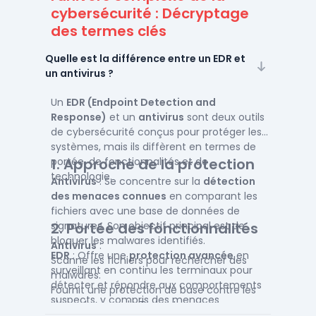
cybersécurité : Décryptage
des termes clés
Quelle est la différence entre un EDR et
un antivirus ?
Un
EDR (Endpoint Detection and
Response)
et un
antivirus
sont deux outils
de cybersécurité conçus pour protéger les
systèmes, mais ils diffèrent en termes de
portée, de fonctionnalités et de
1.
Approche de la protection
technologie.
Antivirus
: Se concentre sur la
détection
des menaces connues
en comparant les
fichiers avec une base de données de
signatures. Son objectif principal est de
2.
Portée des fonctionnalités
bloquer les malwares identifiés.
Antivirus
:
EDR
: Offre une
protection avancée
en
Scanne les fichiers pour rechercher des
surveillant en continu les terminaux pour
malwares.
détecter et répondre aux comportements
Fournit une protection de base contre les
suspects, y compris des menaces
virus, chevaux de Troie et ransomwares.
inconnues ou complexes.