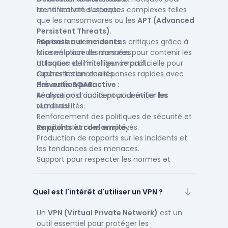
toute activité suspecte.
Identification d’attaques complexes telles
que les ransomwares ou les
APT (Advanced
Persistent Threats)
.
Priorisation des menaces critiques grâce à
Réponse aux incidents :
la corrélation des données.
Mise en place de mesures pour contenir les
Utilisation de l’intelligence artificielle pour
attaques et limiter leur impact.
repérer les anomalies.
Orchestration des réponses rapides avec
des outils
Prévention proactive :
SOAR
.
Analyse post-incident pour éviter les
Réalisation d’audits pour identifier les
récidives.
vulnérabilités.
Renforcement des politiques de sécurité et
sensibilisation des employés.
Rapports et conformité :
Production de rapports sur les incidents et
les tendances des menaces.
Support pour respecter les normes et
réglementations (RGPD, ISO 27001).
Quel est l'intérêt d'utiliser un VPN ?
Un
VPN (Virtual Private Network)
est un
outil essentiel pour protéger les