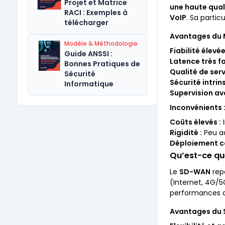
Projet et Matrice
une haute qual
RACI : Exemples à
VoIP
. Sa partic
télécharger
Avantages du 
Modèle & Méthodologie
Fiabilité élevée
Guide ANSSI :
Latence très fa
Bonnes Pratiques de
Qualité de serv
Sécurité
Sécurité intrin
Informatique
Supervision av
Inconvénients 
Coûts élevés :
I
Rigidité :
Peu ad
Déploiement c
Qu’est-ce qu
Le
SD-WAN
rep
(Internet, 4G/5G
performances 
Avantages du 