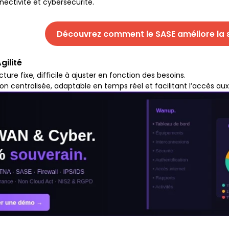
ectivité et cybersécurité.
Découvrez comment le SASE améliore la s
Agilité
cture fixe, difficile à ajuster en fonction des besoins.
on centralisée, adaptable en temps réel et facilitant l’accès au