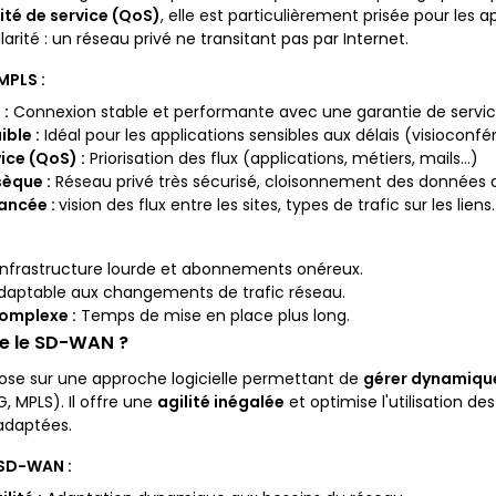
ité de service (QoS)
, elle est particulièrement prisée pour les a
ularité : un réseau privé ne transitant pas par Internet.
MPLS :
 :
Connexion stable et performante avec une garantie de servic
ible :
Idéal pour les applications sensibles aux délais (visioconf
ice (QoS) :
Priorisation des flux (applications, métiers, mails…)
sèque :
Réseau privé très sécurisé, cloisonnement des données 
ancée :
vision des flux entre les sites, types de trafic sur les liens
:
nfrastructure lourde et abonnements onéreux.
aptable aux changements de trafic réseau.
omplexe :
Temps de mise en place plus long.
e le SD-WAN ?
ose sur une approche logicielle permettant de
gérer dynamique
, MPLS). Il offre une
agilité inégalée
et optimise l'utilisation d
adaptées.
SD-WAN :