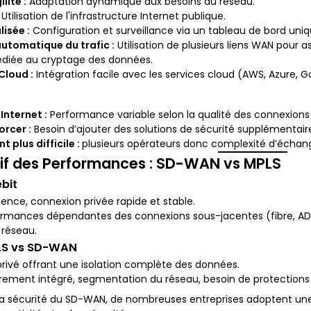
ilité :
Adaptation dynamique aux besoins du réseau.
Utilisation de l'infrastructure Internet publique.
isée :
Configuration et surveillance via un tableau de bord uniq
utomatique du trafic :
Utilisation de plusieurs liens WAN pour 
édiée au cryptage des données.
Cloud :
Intégration facile avec les services cloud (AWS, Azure, G
:
nternet :
Performance variable selon la qualité des connexions
orcer :
Besoin d’ajouter des solutions de sécurité supplémentai
t plus difficile :
plusieurs opérateurs donc complexité d’échan
f des Performances : SD-WAN vs MPLS
bit
tence, connexion privée rapide et stable.
rmances dépendantes des connexions sous-jacentes (fibre, ADSL,
 réseau.
PLS vs SD-WAN
rivé offrant une isolation complète des données.
rement intégré, segmentation du réseau, besoin de protections
 la sécurité du SD-WAN, de nombreuses entreprises adoptent u