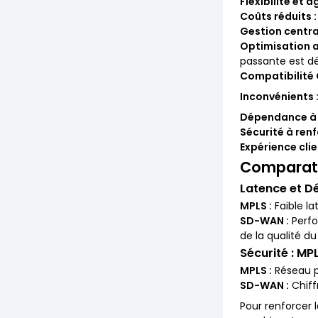
Flexibilité et ag
Coûts réduits :
Gestion central
Optimisation a
passante est d
Compatibilité 
Inconvénients 
Dépendance à I
Sécurité à renf
Expérience clien
Comparati
Latence et Dé
MPLS :
Faible la
SD-WAN :
Perfo
de la qualité du
Sécurité : M
MPLS :
Réseau p
SD-WAN :
Chiff
Pour renforcer