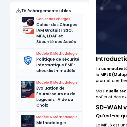
Téléchargements utiles
Cahier des charges
Cahier des Charges
IAM Gratuit | SSO,
MFA, LDAP et
Sécurité des Accès
Modèle & Méthodologie
Introducti
Politique de sécurité
informatique PME :
La
connectivit
checklist + modèle
le
MPLS (Multip
promet une flex
Modèle & Méthodologie
Évaluation de
Mais
quelle tec
Fournisseurs ou de
coûts et des ex
Logiciels : Aide au
Choix
SD-WAN vs 
Qu’est-ce qu
Modèle & Méthodologie
Méthodologie
Le
MPLS
est une