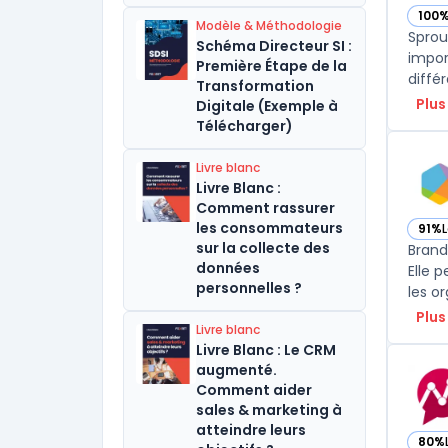
100
— voi
Modèle & Méthodologie
Sprou
Schéma Directeur SI :
impor
Première Étape de la
différ
Transformation
Plus
Digitale (Exemple à
Télécharger)
Livre blanc
Livre Blanc :
Comment rassurer
les consommateurs
91%
— vo
sur la collecte des
Brand
données
Elle p
personnelles ?
les o
Plus
Livre blanc
Livre Blanc : Le CRM
augmenté.
Comment aider
sales & marketing à
atteindre leurs
80%