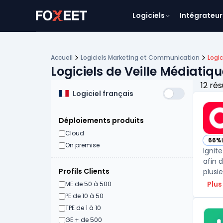
Logiciels
Intégrateur
Accueil
Logiciels Marketing et Communication
Logic
Logiciels de Veille Médiatiq
12 rés
Logiciel français
Déploiements produits
Cloud
66%
— vo
On premise
Ignit
afin 
Profils Clients
plusie
Plus
ME de 50 à 500
PE de 10 à 50
TPE de 1 à 10
GE + de 500