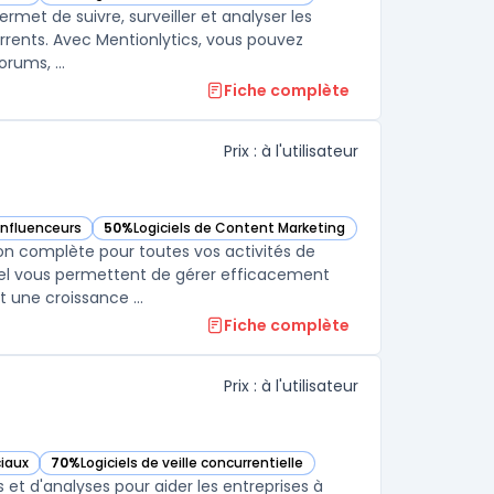
e
— voir Mentionlytics dans cette catégorie
met de suivre, surveiller et analyser les
rrents. Avec Mentionlytics, vous pouvez
surveiller tous les canaux de médias sociaux, y compris les blogs, les forums, ...
Fiche complète
Prix : à l'utilisateur
 influenceurs
50%
Logiciels de Content Marketing
e catégorie
— voir Iconosquare dans cette catégorie
ion complète pour toutes vos activités de
réel vous permettent de gérer efficacement
vos comptes et campagnes, en obtenant des résultats mesurables et une croissance ...
Fiche complète
Prix : à l'utilisateur
ciaux
70%
Logiciels de veille concurrentielle
— voir Meltwater dans cette catégorie
 et d'analyses pour aider les entreprises à