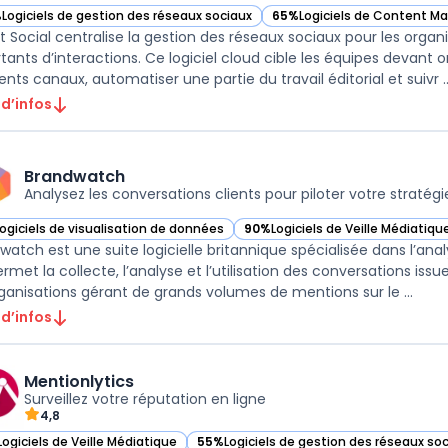
%
Logiciels de gestion des réseaux sociaux
65%
Logiciels de Content Ma
r Sprout Social dans cette catégorie
— voir Sprout Social dans ce
t Social centralise la gestion des réseaux sociaux pour les organi
tants d’interactions. Ce logiciel cloud cible les équipes devant o
ents canaux, automatiser une partie du travail éditorial et suivr ..
 d’infos
Brandwatch
Analysez les conversations clients pour piloter votre stratégie
Logiciels de visualisation de données
90%
Logiciels de Veille Médiatiqu
ir Brandwatch dans cette catégorie
— voir Brandwatch dans cette ca
watch est une suite logicielle britannique spécialisée dans l’ana
ermet la collecte, l’analyse et l’utilisation des conversations issu
rganisations gérant de grands volumes de mentions sur le ...
 d’infos
Mentionlytics
Surveillez votre réputation en ligne
4,8
Logiciels de Veille Médiatique
55%
Logiciels de gestion des réseaux so