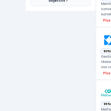
— vo
objectifs ?
Menti
conve
Plus
80%
— vo
Gesti
résea
Plus
95%
— vo
Meltw