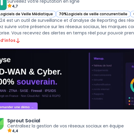
Surveillez votre réputation en ligne
4,7
Logiciels de Veille Médiatique
70%
Logiciels de veille concurrentielle
ir Brand24 dans cette catégorie
— voir Brand24 dans cette catégorie
24 est un outil de surveillance et d'analyse de Reporting des ré
z suivre votre présence sur les réseaux sociaux, les marques con
prise. Vous recevrez des alertes en temps réel pour pouvoir prend
 d’infos
Sprout Social
Centralisez la gestion de vos réseaux sociaux en équipe
4,4