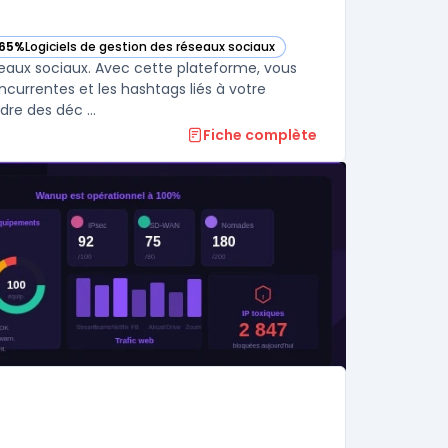
65%
Logiciels de gestion des réseaux sociaux
— voir Brand24 dans cette catégorie
seaux sociaux. Avec cette plateforme, vous
currentes et les hashtags liés à votre
re des déc ...
Fiche complète