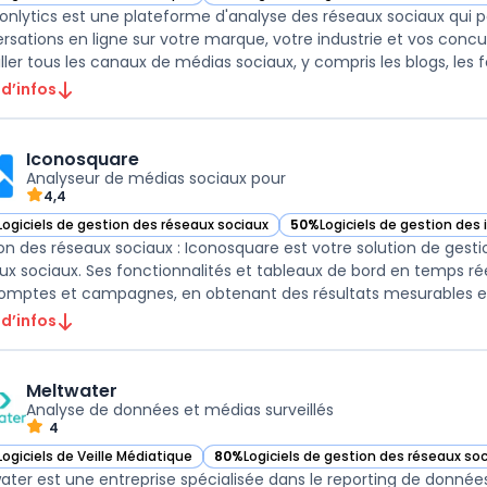
ir Mentionlytics dans cette catégorie
— voir Mentionlytics dans cette catégori
onlytics est une plateforme d'analyse des réseaux sociaux qui per
rsations en ligne sur votre marque, votre industrie et vos concu
 d’infos
Iconosquare
Analyseur de médias sociaux pour
4,4
Logiciels de gestion des réseaux sociaux
50%
Logiciels de gestion des
ir Iconosquare dans cette catégorie
— voir Iconosquare dans cett
on des réseaux sociaux : Iconosquare est votre solution de gest
ux sociaux. Ses fonctionnalités et tableaux de bord en temps 
 d’infos
Meltwater
Analyse de données et médias surveillés
4
Logiciels de Veille Médiatique
80%
Logiciels de gestion des réseaux so
ir Meltwater dans cette catégorie
— voir Meltwater dans cette catégorie
ater est une entreprise spécialisée dans le reporting de données