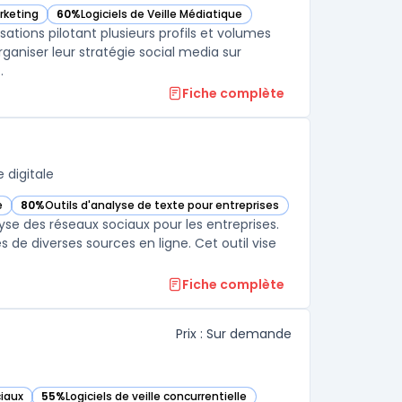
rketing
60%
Logiciels de Veille Médiatique
tte catégorie
— voir Sprout Social dans cette catégorie
sations pilotant plusieurs profils et volumes
rganiser leur stratégie social media sur
.
Fiche complète
 digitale
e
80%
Outils d'analyse de texte pour entreprises
tégorie
— voir Brandwatch dans cette catégorie
lyse des réseaux sociaux pour les entreprises.
es de diverses sources en ligne. Cet outil vise
Fiche complète
Prix : Sur demande
ciaux
55%
Logiciels de veille concurrentielle