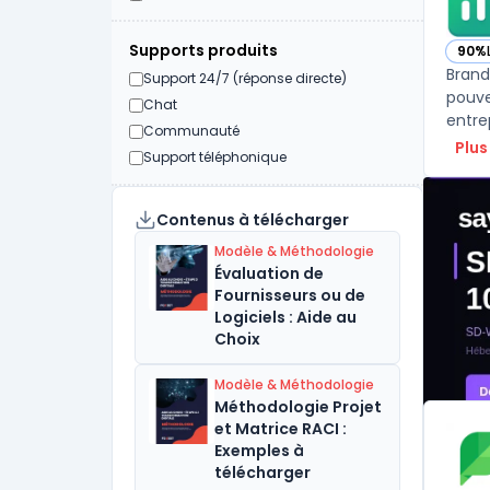
Supports produits
90%
— vo
Brand
Support 24/7 (réponse directe)
pouve
Chat
entre
Communauté
Plus
Support téléphonique
Contenus à télécharger
Modèle & Méthodologie
Évaluation de
Fournisseurs ou de
Logiciels : Aide au
Choix
Modèle & Méthodologie
Méthodologie Projet
et Matrice RACI :
Exemples à
télécharger