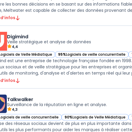
re les bonnes décisions en se basant sur des informations fiabl
e, Meltwater est capable de collecter des données provenant de
 d’infos
Digimind
Veille stratégique et analyse de données
4,4
Logiciels de Veille Médiatique
95%
Logiciels de veille concurrentielle
ir Digimind dans cette catégorie
— voir Digimind dans cette catégorie
ind est une entreprise de technologie française fondée en 1998. 
ux sociaux et de veille stratégique pour les entreprises et organi
tils de monitoring, d'analyse et d'alertes en temps réel qui leur p
 d’infos
Talkwalker
Surveillance de la réputation en ligne et analyse.
4,3
Logiciels de veille concurrentielle
90%
Logiciels de Veille Médiatique
ir Talkwalker dans cette catégorie
— voir Talkwalker dans cette catégor
se des réseaux sociaux devient de plus en plus importante dans l
utils les plus performants pour aider les marques à réaliser cett