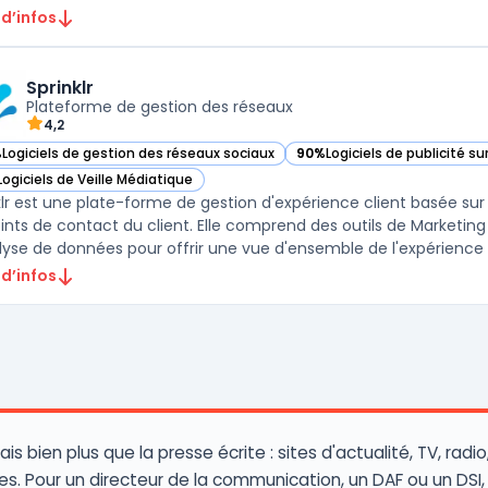
 d’infos
Sprinklr
Plateforme de gestion des réseaux
4,2
%
Logiciels de gestion des réseaux sociaux
90%
Logiciels de publicité su
r Sprinklr dans cette catégorie
— voir Sprinklr dans cette ca
Logiciels de Veille Médiatique
r Sprinklr dans cette catégorie
klr est une plate-forme de gestion d'expérience client basée sur
oints de contact du client. Elle comprend des outils de Marketing
lyse de données pour offrir une vue d'ensemble de l'expérience cl
 d’infos
 bien plus que la presse écrite : sites d'actualité, TV, radi
es. Pour un directeur de la communication, un DAF ou un DSI