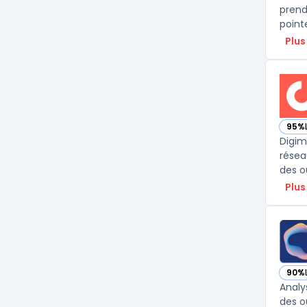
prend
point
Plus
95%
— vo
Digim
résea
des ou
Plus
90%
— vo
Analy
des o