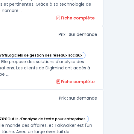
es et pertinentes. Grâce à sa technologie de
 nombre ...
Fiche complète
Prix : Sur demande
75%
Logiciels de gestion des réseaux sociaux
— voir Digimind dans cette catégorie
Elle propose des solutions d'analyse des
sations. Les clients de Digimind ont accès à
e ...
Fiche complète
Prix : sur demande
70%
Outils d'analyse de texte pour entreprises
ie
— voir Talkwalker dans cette catégorie
e monde des affaires, et Talkwalker est l'un
e tâche. Avec un large éventail de