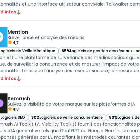
ionnalités et une interface utilisateur conviviale, Talkwalker perm
 d’infos
Mention
Surveillance et analyse des médias
4,7
Logiciels de Veille Médiatique
85%
Logiciels de gestion des réseaux so
ir Mention dans cette catégorie
— voir Mention dans cette catégorie
on est une plateforme de surveillance des médias sociaux qui v
e, de surveiller la concurrence et de mesurer l'impact de votre
ionnalités telles que l'analyse des réseaux sociaux, la mesure des 
 d’infos
Semrush
Suivez la visibilité de votre marque sur les plateformes d’IA
4.8
%
Logiciels SEO
90%
Logiciels de veille concurrentielle
80%
Logiciels d
ir Semrush dans cette catégorie
— voir Semrush dans cette catégorie
— voir Semrush 
rush AI Toolkit (AI Visibility Toolkit) fournit des fonctionnalités 
rs d’IA générative tels que ChatGPT ou Google Gemini. Un nombr
éponses générées par IA, modifiant les méthodes courantes d’ana