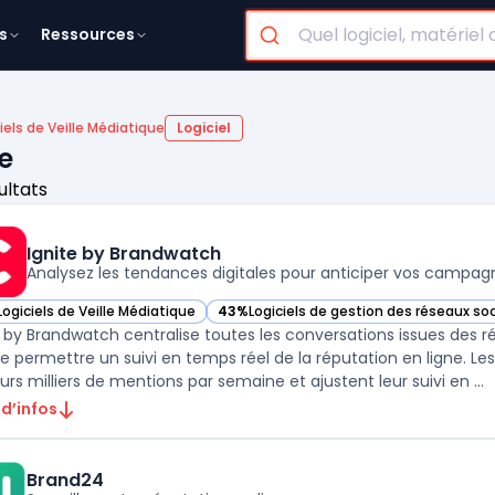
s
Ressources
iels de Veille Médiatique
Logiciel
ue
ultats
Ignite by Brandwatch
Analysez les tendances digitales pour anticiper vos campag
Logiciels de Veille Médiatique
43%
Logiciels de gestion des réseaux so
ir Ignite by Brandwatch dans cette catégorie
— voir Ignite by Brandwatch dans cette 
e by Brandwatch centralise toutes les conversations issues des r
de permettre un suivi en temps réel de la réputation en ligne. Les 
urs milliers de mentions par semaine et ajustent leur suivi en ...
 d’infos
Brand24