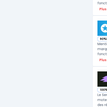
fonct
Plus
90%
— vo
Menti
marqu
fonct
Plus
100
— vo
Le Sem
moteu
des r