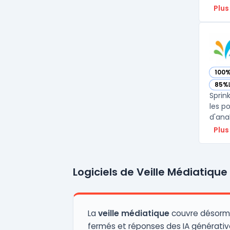
Plus
100
— voi
85%
— voi
Sprin
les p
d'ana
Plus
Logiciels de Veille Médiatique
La
veille médiatique
couvre désormais
fermés et réponses des IA générativ