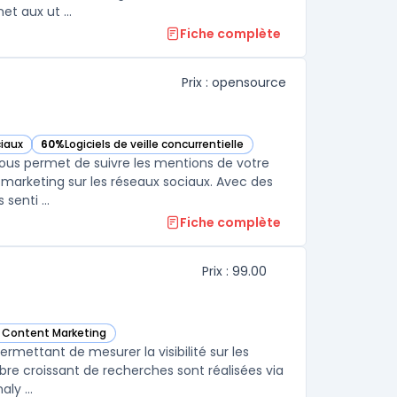
et aux ut ...
Fiche complète
Prix : opensource
ciaux
60%
Logiciels de veille concurrentielle
— voir Mention dans cette catégorie
ous permet de suivre les mentions de votre
 marketing sur les réseaux sociaux. Avec des
senti ...
Fiche complète
Prix : 99.00
e Content Marketing
dans cette catégorie
permettant de mesurer la visibilité sur les
e croissant de recherches sont réalisées via
ly ...