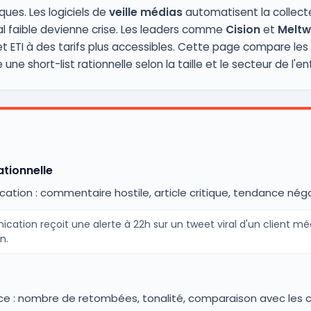
ues. Les logiciels de
veille médias
automatisent la collecte,
nal faible devienne crise. Les leaders comme
Cision
et
Meltw
et ETI à des tarifs plus accessibles. Cette page compare les
ne short-list rationnelle selon la taille et le secteur de l'en
ationnelle
cation : commentaire hostile, article critique, tendance négat
cation reçoit une alerte à 22h sur un tweet viral d'un client m
n.
once : nombre de retombées, tonalité, comparaison avec le