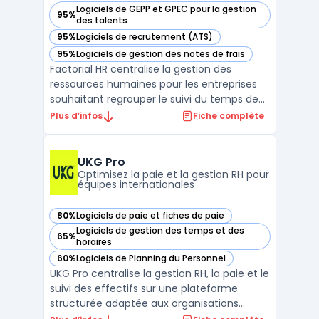
Logiciels de GEPP et GPEC pour la gestion
95%
— voir Factorial dans cette catégorie
des talents
95%
Logiciels de recrutement (ATS)
— voir Factorial dans cette catégorie
95%
Logiciels de gestion des notes de frais
— voir Factorial dans cette catégorie
Factorial HR centralise la gestion des
ressources humaines pour les entreprises
souhaitant regrouper le suivi du temps de
travail, des absences, de la paie, du
Plus d’infos
Fiche complète
recrutement et de la gestion documentaire
dans un seul outil. La plateforme permet
l'accès aux dossiers des collaborateurs, la
UKG Pro
gestion docum ...
Optimisez la paie et la gestion RH pour
équipes internationales
80%
Logiciels de paie et fiches de paie
— voir UKG Pro dans cette catégorie
Logiciels de gestion des temps et des
65%
— voir UKG Pro dans cette catégorie
horaires
60%
Logiciels de Planning du Personnel
— voir UKG Pro dans cette catégorie
UKG Pro centralise la gestion RH, la paie et le
suivi des effectifs sur une plateforme
structurée adaptée aux organisations
internationales. Le produit s'adresse aux