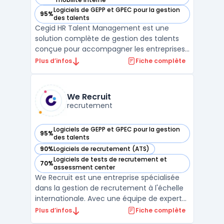
Logiciels de GEPP et GPEC pour la gestion
95%
— voir Cegid HR Talent Management dans cette catégorie
des talents
Cegid HR Talent Management est une
solution complète de gestion des talents
conçue pour accompagner les entreprises
dans leur transformation RH. Le logiciel
Plus d’infos
Fiche complète
couvre l'ensemble du cycle de vie des
employés, depuis le recrutement jusqu'à la
gestion des compétences, en passant par
We Recruit
l'évaluation des perfo ...
recrutement
Logiciels de GEPP et GPEC pour la gestion
95%
— voir We Recruit dans cette catégorie
des talents
90%
Logiciels de recrutement (ATS)
— voir We Recruit dans cette catégorie
Logiciels de tests de recrutement et
70%
— voir We Recruit dans cette catégorie
assessment center
We Recruit est une entreprise spécialisée
dans la gestion de recrutement à l'échelle
internationale. Avec une équipe de experts
SEO et un vaste éventail de services, We
Plus d’infos
Fiche complète
Recruit peut aider les entreprises à trouver