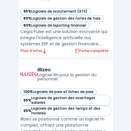
95%
Logiciels de recrutement (ATS)
— voir Cegid Pulse dans cette catégorie
80%
Logiciels de gestion des notes de frais
— voir Cegid Pulse dans cette catégorie
80%
Logiciels de reporting financier
— voir Cegid Pulse dans cette catégorie
Cegid Pulse est une solution innovante qui
intègre l'intelligence artificielle aux
systèmes ERP et de gestion financière.
Conçu pour automatiser et optimiser les
Plus d’infos
Fiche complète
processus métier, cet outil repose sur des
agents intelligents capables d'analyser des
données en temps réel et de proposer des
Illizeo
recommanda ...
Logiciel RH pour la gestion du
personnel
100%
Logiciels de paie et fiches de paie
— voir Illizeo dans cette catégorie
Logiciels de gestion des avantages
95%
— voir Illizeo dans cette catégorie
salariés
Logiciels de gestion des temps et des
95%
— voir Illizeo dans cette catégorie
horaires
Illizeo se positionne comme un logiciel rh
complet, offrant une plateforme