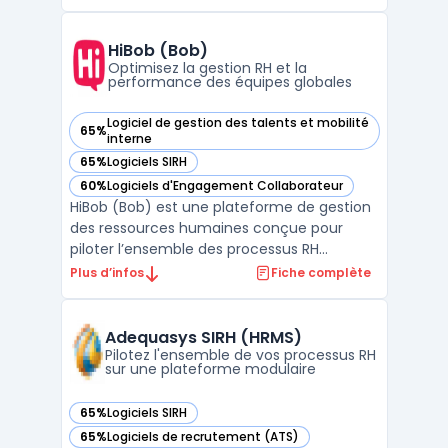
processus RH. Les directions RH doivent
aujourd’hui piloter des volumes importants
de candidatures, d'entretiens, de révisions
HiBob (Bob)
salari ...
Optimisez la gestion RH et la
performance des équipes globales
Logiciel de gestion des talents et mobilité
65%
— voir HiBob (Bob) dans cette catégorie
interne
65%
Logiciels SIRH
— voir HiBob (Bob) dans cette catégorie
60%
Logiciels d'Engagement Collaborateur
— voir HiBob (Bob) dans cette catégorie
HiBob (Bob) est une plateforme de gestion
des ressources humaines conçue pour
piloter l’ensemble des processus RH
d’organisations en croissance. Ce logiciel
Plus d’infos
Fiche complète
centralise la gestion des données
employés, l’automatisation des workflows
RH et le suivi des relations de travail, afin de
Adequasys SIRH (HRMS)
traiter les spécifi ...
Pilotez l'ensemble de vos processus RH
sur une plateforme modulaire
65%
Logiciels SIRH
— voir Adequasys SIRH (HRMS) dans cette catégorie
65%
Logiciels de recrutement (ATS)
— voir Adequasys SIRH (HRMS) dans cette catégorie