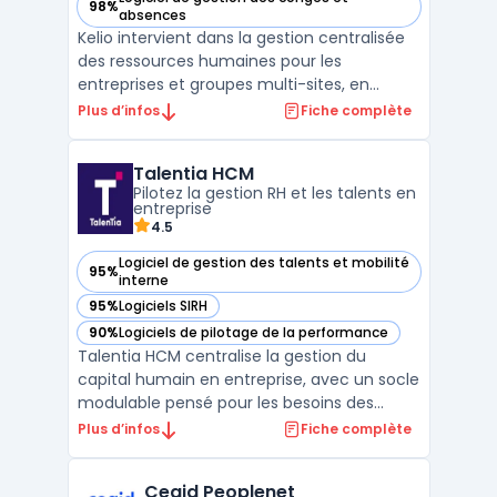
98%
— voir Kelio dans cette catégorie
absences
Kelio intervient dans la gestion centralisée
des ressources humaines pour les
entreprises et groupes multi-sites, en
intégrant l’ensemble des fonctionnalités
Plus d’infos
Fiche complète
SIRH liées à la gestion des temps, des
activités et de la paie. Cette solution
Talentia HCM
s’adresse aux organisations ayant des
Pilotez la gestion RH et les talents en
besoins spécifiques de su ...
entreprise
4.5
Logiciel de gestion des talents et mobilité
95%
— voir Talentia HCM dans cette catégorie
interne
95%
Logiciels SIRH
— voir Talentia HCM dans cette catégorie
90%
Logiciels de pilotage de la performance
— voir Talentia HCM dans cette catégorie
Talentia HCM centralise la gestion du
capital humain en entreprise, avec un socle
modulable pensé pour les besoins des
organisations de taille moyenne à grande.
Plus d’infos
Fiche complète
Ce logiciel cible la rationalisation des
processus RH, depuis la gestion
Cegid Peoplenet
administrative jusqu’à la planification des