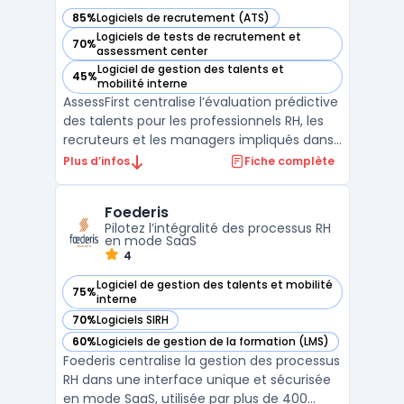
85%
Logiciels de recrutement (ATS)
— voir AssessFirst dans cette catégorie
Logiciels de tests de recrutement et
70%
— voir AssessFirst dans cette catégorie
assessment center
Logiciel de gestion des talents et
45%
— voir AssessFirst dans cette catégorie
mobilité interne
AssessFirst centralise l’évaluation prédictive
des talents pour les professionnels RH, les
recruteurs et les managers impliqués dans
le recrutement, la mobilité interne ou le
Plus d’infos
Fiche complète
développement des compétences. La
plateforme prend en charge le traitement
Foederis
des données humaines, généralement à
Pilotez l’intégralité des processus RH
l’origine de ...
en mode SaaS
4
Logiciel de gestion des talents et mobilité
75%
— voir Foederis dans cette catégorie
interne
70%
Logiciels SIRH
— voir Foederis dans cette catégorie
60%
Logiciels de gestion de la formation (LMS)
— voir Foederis dans cette catégorie
Foederis centralise la gestion des processus
RH dans une interface unique et sécurisée
en mode SaaS, utilisée par plus de 400