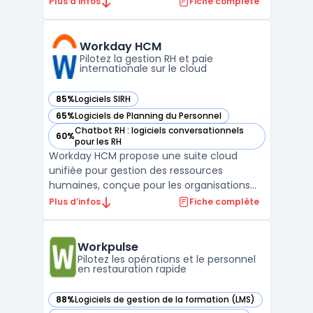
Plus d’infos
Fiche complète
grandes entreprises et groupes à effectif
complexe, confrontés à la difficulté
d’harmoniser le human capital
Workday HCM
management, la conformité ...
Pilotez la gestion RH et paie
internationale sur le cloud
85%
Logiciels SIRH
— voir Workday HCM dans cette catégorie
65%
Logiciels de Planning du Personnel
— voir Workday HCM dans cette catégorie
Chatbot RH : logiciels conversationnels
60%
— voir Workday HCM dans cette catégorie
pour les RH
Workday HCM propose une suite cloud
unifiée pour gestion des ressources
humaines, conçue pour les organisations
de taille moyenne à grande qui souhaitent
Plus d’infos
Fiche complète
rationaliser leur cœur RH, la paie, la gestion
des talents, la conformité globale et
l’expérience collaborateur. L’intégration
Workpulse
native de l’intelli ...
Pilotez les opérations et le personnel
en restauration rapide
88%
Logiciels de gestion de la formation (LMS)
— voir Workpulse dans cette catégorie