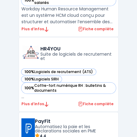
100%
— voir Workday Human Resource Management dans cette c
salariés
Workday Human Resource Management
est un système HCM cloud conçu pour
structurer et automatiser l’ensemble des
processus RH au sein des entreprises de
Plus d’infos
Fiche complète
toutes tailles, avec une orientation
particulière sur les organisations
internationales. La solution offre une vue
HR4YOU
centralisée et en temps réel sur l ...
Suite de logiciels de recrutement
et
100%
Logiciels de recrutement (ATS)
— voir HR4YOU dans cette catégorie
100%
Logiciels SIRH
— voir HR4YOU dans cette catégorie
Coffre-fort numérique RH : bulletins &
100%
— voir HR4YOU dans cette catégorie
documents
...
Plus d’infos
Fiche complète
PayFit
Automatisez la paie et les
déclarations sociales en PME
4.4