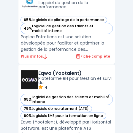
des processus d’administr ...
Logiciel de gestion de la
performance
65%
Logiciels de pilotage de la performance
— voir Poplee Entretiens dans cette catégorie
Logiciel de gestion des talents et
45%
— voir Poplee Entretiens dans cette catégorie
mobilité interne
Poplee Entretiens est une solution
développée pour faciliter et optimiser la
gestion de la performance des
collaborateurs au sein des entreprises. Il
Plus d’infos
Fiche complète
offre un ensemble d'outils permettant de
planifier, suivre et analyser les entretiens
Eqwa (Yootalent)
professionnels. Que ce soit pour les
Plateforme RH pour Gestion et suivi
entretiens annuels, les éva ...
du
4
Logiciel de gestion des talents et mobilité
95%
— voir Eqwa (Yootalent) dans cette catégorie
interne
75%
Logiciels de recrutement (ATS)
— voir Eqwa (Yootalent) dans cette catégorie
60%
Logiciels LMS pour la formation en ligne
— voir Eqwa (Yootalent) dans cette catégorie
Eqwa (Yootalent), développé par Horizontal
Software, est une plateforme ATS