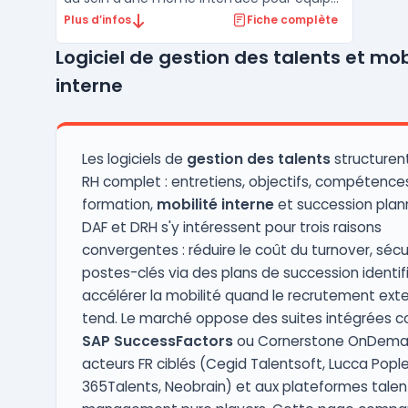
RH, managers et collaborateurs. Cette
Plus d’infos
Fiche complète
plateforme oriente la digitalisation des
Logiciel de gestion des talents et mob
processus RH des PME et ETI, en couvrant à
la fois la base HRIS et la gestion de la
interne
performance dans ...
Les logiciels de
gestion des talents
structurent
RH complet : entretiens, objectifs, compétences
formation,
mobilité interne
et succession plann
DAF et DRH s'y intéressent pour trois raisons
convergentes : réduire le coût du turnover, sécur
postes-clés via des plans de succession identifi
accélérer la mobilité quand le recrutement ext
tend. Le marché oppose des suites intégrées
SAP SuccessFactors
ou Cornerstone OnDema
acteurs FR ciblés (Cegid Talentsoft, Lucca Pople
365Talents, Neobrain) et aux plateformes talen