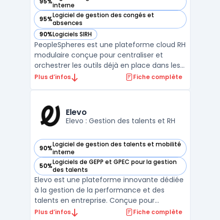
95%
— voir PeopleSpheres dans cette catégorie
interne
Logiciel de gestion des congés et
95%
— voir PeopleSpheres dans cette catégorie
absences
90%
Logiciels SIRH
— voir PeopleSpheres dans cette catégorie
PeopleSpheres est une plateforme cloud RH
modulaire conçue pour centraliser et
orchestrer les outils déjà en place dans les
entreprises, sans imposer le remplacement
Plus d’infos
Fiche complète
d’infrastructures existantes. Sur le segment
des PME et organisations internationales, la
gestion de la diversité des solutions intern ...
Elevo
Elevo : Gestion des talents et RH
Logiciel de gestion des talents et mobilité
90%
— voir Elevo dans cette catégorie
interne
Logiciels de GEPP et GPEC pour la gestion
50%
— voir Elevo dans cette catégorie
des talents
Elevo est une plateforme innovante dédiée
à la gestion de la performance et des
talents en entreprise. Conçue pour
transformer les pratiques RH, Elevo intègre
Plus d’infos
Fiche complète