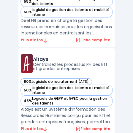
55%
— voir Deel HR dans cette catégorie
des talents
Logiciel de gestion des talents et mobilité
50%
— voir Deel HR dans cette catégorie
interne
Deel HR prend en charge la gestion des
ressources humaines pour les organisations
internationales en centralisant les
processus sur une plateforme unique. Les
Plus d’infos
Fiche complète
entreprises qui pilotent des équipes
réparties sur plusieurs pays rencontrent des
défis liés à la conformité, à la diversité
Altays
réglementaire et ...
Centralisez les processus RH des ETI
et grandes entreprises
80%
Logiciels de recrutement (ATS)
— voir Altays dans cette catégorie
Logiciel de gestion des talents et mobilité
50%
— voir Altays dans cette catégorie
interne
Logiciels de GEPP et GPEC pour la gestion
45%
— voir Altays dans cette catégorie
des talents
Altays est un Système d’Information des
Ressources Humaines conçu pour les ETI et
grandes entreprises françaises, permettant
une gestion centralisée et structurée des
Plus d’infos
Fiche complète