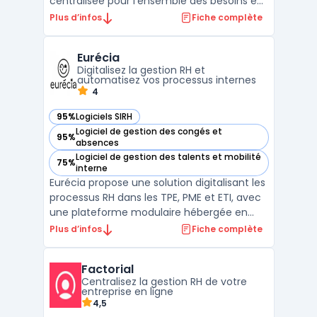
centralisée pour l'ensemble des besoins en
ressources humaines. Conçu par l'éditeur
Plus d’infos
Fiche complète
suisse Illizeo Cloud Solutions, ce logiciel sirh
est entièrement basé sur le cloud et vise à
Eurécia
simplifier les processus pour les entreprises
Digitalisez la gestion RH et
de ...
automatisez vos processus internes
4
95%
Logiciels SIRH
— voir Eurécia dans cette catégorie
Logiciel de gestion des congés et
95%
— voir Eurécia dans cette catégorie
absences
Logiciel de gestion des talents et mobilité
75%
— voir Eurécia dans cette catégorie
interne
Eurécia propose une solution digitalisant les
processus RH dans les TPE, PME et ETI, avec
une plateforme modulaire hébergée en
France et conforme au RGPD. Cette
Plus d’infos
Fiche complète
interface centralise la gestion
administrative des ressources humaines,
Factorial
allant du suivi des dossiers salariés à
Centralisez la gestion RH de votre
l’ensemble du pilotage RH. ...
entreprise en ligne
4,5