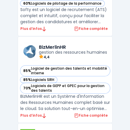
60%
Logiciels de pilotage de la performance
— voir Softy dans cette catégorie
Softy est un logiciel de recrutement (ATS)
complet et intuitif, conçu pour faciliter la
gestion des candidatures et améliorer
l'efficacité des processus de recrutement.
Plus d’infos
Fiche complète
En tant qu'outil tout-en-un, Softy propose
plusieurs fonctionnalités clés telles que la
gestion centralisée des candidatures, qui p
BizMerlinHR
...
gestion des ressources humaines
4,4
Logiciel de gestion des talents et mobilité
85%
— voir BizMerlinHR dans cette catégorie
interne
85%
Logiciels SIRH
— voir BizMerlinHR dans cette catégorie
Logiciels de GEPP et GPEC pour la gestion
70%
— voir BizMerlinHR dans cette catégorie
des talents
BizMerlinHR est un Système d'Information
des Ressources Humaines complet basé sur
le cloud. Sa solution tout-en-un optimise
l'embauche, la formation, la paie, le suivi
Plus d’infos
Fiche complète
des congés, l'évaluation des performances
et la gestion des avantages sociaux. Avec