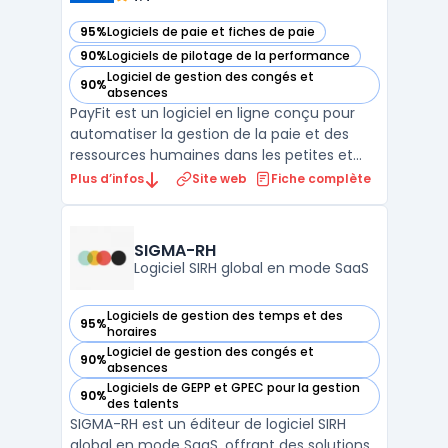
95%
Logiciels de paie et fiches de paie
— voir PayFit dans cette catégorie
90%
Logiciels de pilotage de la performance
— voir PayFit dans cette catégorie
Logiciel de gestion des congés et
90%
— voir PayFit dans cette catégorie
absences
PayFit est un logiciel en ligne conçu pour
automatiser la gestion de la paie et des
ressources humaines dans les petites et
moyennes entreprises. La saisie manuelle
Plus d’infos
Site web
Fiche complète
des bulletins de paie, la conformité avec les
déclarations sociales obligatoires et la
coordination des processus RH
SIGMA-RH
représentent des p ...
Logiciel SIRH global en mode SaaS
Logiciels de gestion des temps et des
95%
— voir SIGMA-RH dans cette catégorie
horaires
Logiciel de gestion des congés et
90%
— voir SIGMA-RH dans cette catégorie
absences
Logiciels de GEPP et GPEC pour la gestion
90%
— voir SIGMA-RH dans cette catégorie
des talents
SIGMA-RH est un éditeur de logiciel SIRH
global en mode SaaS, offrant des solutions