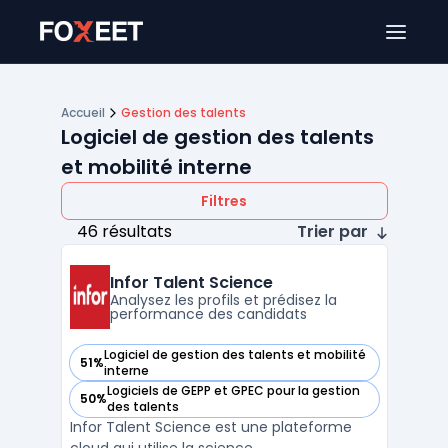
Ouver
Accueil
Gestion des talents
Logiciel de gestion des talents
et mobilité interne
Filtres
46 résultats
Trier par
Infor Talent Science
Analysez les profils et prédisez la
performance des candidats
Logiciel de gestion des talents et mobilité
51%
— voir Infor Talent Science dans cette catégorie
interne
Logiciels de GEPP et GPEC pour la gestion
50%
— voir Infor Talent Science dans cette catégorie
des talents
Infor Talent Science est une plateforme