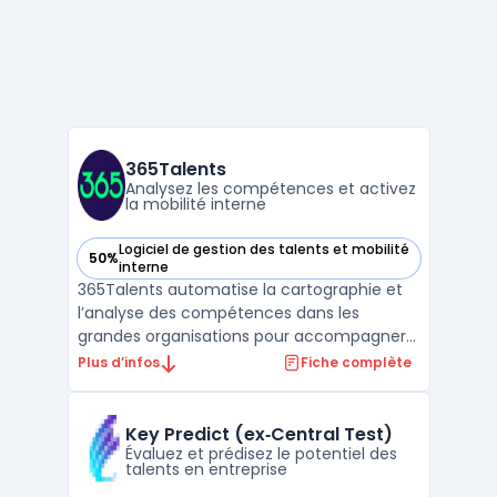
365Talents
Analysez les compétences et activez
la mobilité interne
Logiciel de gestion des talents et mobilité
50%
— voir 365Talents dans cette catégorie
interne
365Talents automatise la cartographie et
l’analyse des compétences dans les
grandes organisations pour accompagner
les équipes RH dans la gestion des talents
Plus d’infos
Fiche complète
et la skills intelligence. Certaines entreprises
recourent à des méthodes manuelles ou
des systèmes variés pour recenser les
Key Predict (ex‑Central Test)
compétences des c ...
Évaluez et prédisez le potentiel des
talents en entreprise