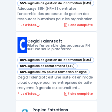
55%
Logiciels de gestion de la formation (LMS)
— voir Adequasys SIRH (HRMS) dans cette catégorie
Adequasys SIRH (HRMS) centralise
l’ensemble des processus de gestion des
ressources humaines pour les organisations
de 100 à 10 000 employés, intégrant
Plus d’infos
Fiche complète
l’administration du personnel, la
planification RH et la gestion des talents. Ce
logiciel modulaire est conçu pour faciliter la
Cegid Talentsoft
gestion des informat ...
Pilotez l’ensemble des processus RH
sur une seule plateforme
80%
Logiciels de gestion de la formation (LMS)
— voir Cegid Talentsoft dans cette catégorie
60%
Logiciels de recrutement (ATS)
— voir Cegid Talentsoft dans cette catégorie
60%
Logiciels LMS pour la formation en ligne
— voir Cegid Talentsoft dans cette catégorie
Cegid Talentsoft est une suite RH en mode
cloud conçue pour les entreprises de taille
moyenne à grande qui souhaitent
centraliser la gestion des ressources
Plus d’infos
Fiche complète
humaines sur une plateforme unique. La
solution permet l’administration des
données collaborateurs et l’automatisation
Poplee Entretiens