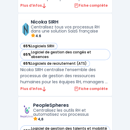
processus de RH pour les entreprises de
Plus d’infos
Fiche complète
toutes tailles. Il propose des fonctionnalités
de gestion du personnel, de suivi des
Nicoka SIRH
congés et absences, de gestion des
Centralisez tous vos processus RH
performances, de gestion des can ...
dans une solution SaaS française
4.6
65%
Logiciels SIRH
— voir Nicoka SIRH dans cette catégorie
Logiciel de gestion des congés et
65%
— voir Nicoka SIRH dans cette catégorie
absences
65%
Logiciels de recrutement (ATS)
— voir Nicoka SIRH dans cette catégorie
Nicoka SIRH centralise l’ensemble des
processus de gestion des ressources
humaines pour les équipes RH, managers et
collaborateurs. Le logiciel traite la
Plus d’infos
Fiche complète
problématique de la gestion dispersée des
données et des tâches RH dans des
PeopleSpheres
contextes où la sécurisation des accès, la
Centralisez les outils RH et
conformité française et la ...
automatisez vos processus
4,6
Logiciel de gestion des talents et mobilité