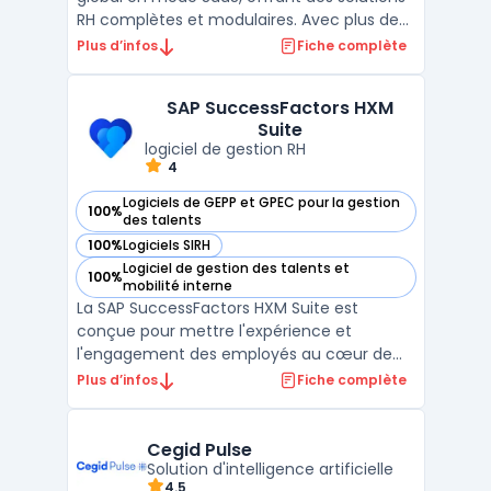
RH complètes et modulaires. Avec plus de
30 ans d’expérience, SIGMA-RH propose une
Plus d’infos
Fiche complète
gestion administrative efficace, incluant le
Core RH, la gestion des notes de frais, la
SAP SuccessFactors HXM
signature électronique intégrée, ainsi que la
Suite
...
logiciel de gestion RH
4
Logiciels de GEPP et GPEC pour la gestion
100%
— voir SAP SuccessFactors HXM Suite dans cette catégorie
des talents
100%
Logiciels SIRH
— voir SAP SuccessFactors HXM Suite dans cette catégorie
Logiciel de gestion des talents et
100%
— voir SAP SuccessFactors HXM Suite dans cette catégorie
mobilité interne
La SAP SuccessFactors HXM Suite est
conçue pour mettre l'expérience et
l'engagement des employés au cœur de
votre organisation. Cette suite offre des
Plus d’infos
Fiche complète
solutions basées sur le cloud, telles qu'un
système de gestion des ressources
humaines (HRMS), qui relie le Core HR et la
Cegid Pulse
paie, la gestion des talents ...
Solution d'intelligence artificielle
4.5