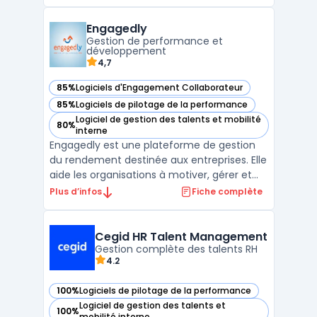
des fonctionnalités clés telles que les
entretiens d'évaluation annuels et
Engagedly
professionnels, le Feedback 360°, la gestion
Gestion de performance et
des objectifs, les so ...
développement
4,7
85%
Logiciels d'Engagement Collaborateur
— voir Engagedly dans cette catégorie
85%
Logiciels de pilotage de la performance
— voir Engagedly dans cette catégorie
Logiciel de gestion des talents et mobilité
80%
— voir Engagedly dans cette catégorie
interne
Engagedly est une plateforme de gestion
du rendement destinée aux entreprises. Elle
aide les organisations à motiver, gérer et
développer leur personnel grâce à un
Plus d’infos
Fiche complète
système de gestion du rendement agile et
puissant. La plateforme offre des outils tels
que l'entesure de la rétroaction en temps
Cegid HR Talent Management
réel, l ...
Gestion complète des talents RH
4.2
100%
Logiciels de pilotage de la performance
— voir Cegid HR Talent Management dans cette catégorie
Logiciel de gestion des talents et
100%
— voir Cegid HR Talent Management dans cette catégorie
mobilité interne