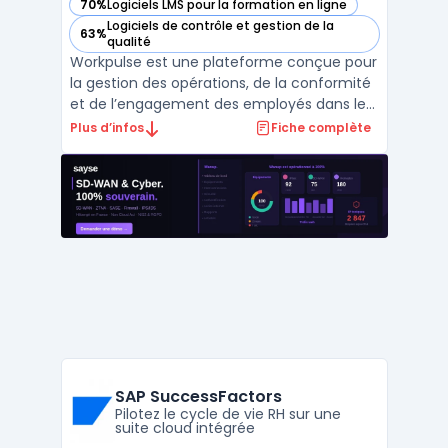
70%
Logiciels LMS pour la formation en ligne
— voir Workpulse dans cette catégorie
Logiciels de contrôle et gestion de la
63%
— voir Workpulse dans cette catégorie
qualité
Workpulse est une plateforme conçue pour
la gestion des opérations, de la conformité
et de l’engagement des employés dans les
environnements de travail à flux tendu,
Plus d’infos
Fiche complète
notamment avec un focus sur la
restauration rapide. L’outil répond aux
exigences de contrôle des processus, y
compris la conformité al ...
SAP SuccessFactors
Pilotez le cycle de vie RH sur une
suite cloud intégrée