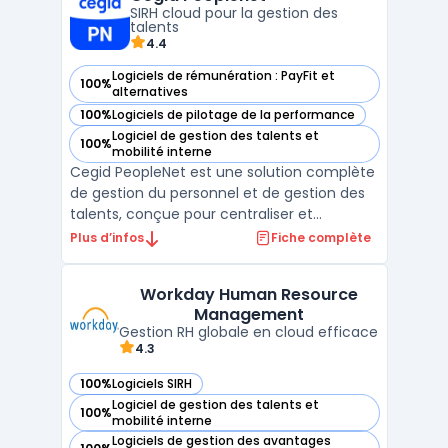
SIRH cloud pour la gestion des
effectifs. Les équipes ...
talents
4.4
Logiciels de rémunération : PayFit et
100%
— voir Cegid Peoplenet dans cette catégorie
alternatives
100%
Logiciels de pilotage de la performance
— voir Cegid Peoplenet dans cette catégorie
Logiciel de gestion des talents et
100%
— voir Cegid Peoplenet dans cette catégorie
mobilité interne
Cegid PeopleNet est une solution complète
de gestion du personnel et de gestion des
talents, conçue pour centraliser et
automatiser les processus RH. Destiné aux
Plus d’infos
Fiche complète
entreprises de toutes tailles, ce SIRH cloud
facilite la gestion administrative des
Workday Human Resource
collaborateurs, du recrutement au suivi des
Management
performanc ...
Gestion RH globale en cloud efficace
4.3
100%
Logiciels SIRH
— voir Workday Human Resource Management dans cette c
Logiciel de gestion des talents et
100%
— voir Workday Human Resource Management dans cette c
mobilité interne
Logiciels de gestion des avantages