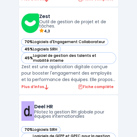
organisations comptant des effectifs
importants ou des structures complexes.
Zest
Son usage cible les équipes RH, les
Outil de gestion de projet et de
managers et les administ ...
tâches.
4,3
70%
Logiciels d'Engagement Collaborateur
— voir Zest dans cette catégorie
45%
Logiciels SIRH
— voir Zest dans cette catégorie
Logiciel de gestion des talents et
45%
— voir Zest dans cette catégorie
mobilité interne
Zest est une application digitale conçue
pour booster l'engagement des employés
et la performance des équipes. Elle propose
des outils pour l'écoute, le partage, la
Plus d’infos
Fiche complète
gestion des objectifs et le pilotage de
l'engagement en temps réel. Adaptée à
toutes tailles d'entreprises, Zest est
Deel HR
disponible en plus ...
Pilotez la gestion RH globale pour
équipes internationales
70%
Logiciels SIRH
— voir Deel HR dans cette catégorie
Logiciels de GEPP et GPEC pour la gestion