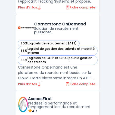
(Applicant Tracking System) et propose
donc des outils pour améliorer et suivre la
Plus d’infos
Fiche complète
performance RH pour le recrutement
uniquement.Eqwa offre des outils pour le
suivi de la performance, facilitant les
Cornerstone OnDemand
évaluations annuelles grâ ...
Solution de recrutement
puissante.
90%
Logiciels de recrutement (ATS)
— voir Cornerstone OnDemand dans cette catégorie
Logiciel de gestion des talents et mobilité
55%
— voir Cornerstone OnDemand dans cette catégorie
interne
Logiciels de GEPP et GPEC pour la gestion
55%
— voir Cornerstone OnDemand dans cette catégorie
des talents
Cornerstone OnDemand est une
plateforme de recrutement basée sur le
Cloud. Cette plateforme intègre un ATS -
Applicant Tracking System pour la gestion
Plus d’infos
Fiche complète
des candidats et des offres d'emploi, ainsi
que des fonctionnalités de marketing de
AssessFirst
recrutement et de formation. En utilisant
Prédisez la performance et
Cornerstone OnDemand, l ...
l’engagement lors du recrutement
4.7