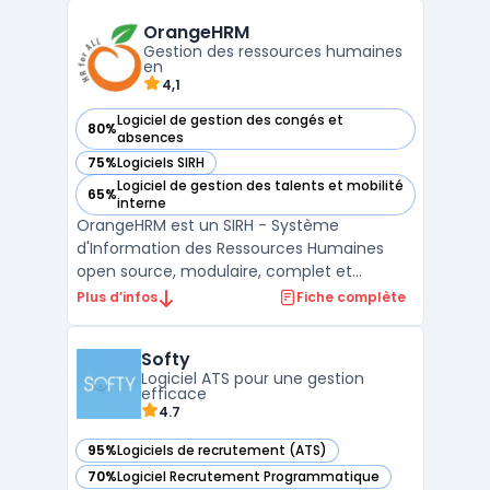
les meilleurs candidats pour les postes
OrangeHRM
vacants. Que ce soit pour le recrutement
Gestion des ressources humaines
de ca ...
en
4,1
Logiciel de gestion des congés et
80%
— voir OrangeHRM dans cette catégorie
absences
75%
Logiciels SIRH
— voir OrangeHRM dans cette catégorie
Logiciel de gestion des talents et mobilité
65%
— voir OrangeHRM dans cette catégorie
interne
OrangeHRM est un SIRH - Système
d'Information des Ressources Humaines
open source, modulaire, complet et
personnalisable. Il offre une suite d'outils de
Plus d’infos
Fiche complète
gestion du personnel, alliant performance
et simplicité. Grâce à OrangeHRM, gérez
Softy
facilement les informations relatives à la
Logiciel ATS pour une gestion
paie, la gestion des e ...
efficace
4.7
95%
Logiciels de recrutement (ATS)
— voir Softy dans cette catégorie
70%
Logiciel Recrutement Programmatique
— voir Softy dans cette catégorie