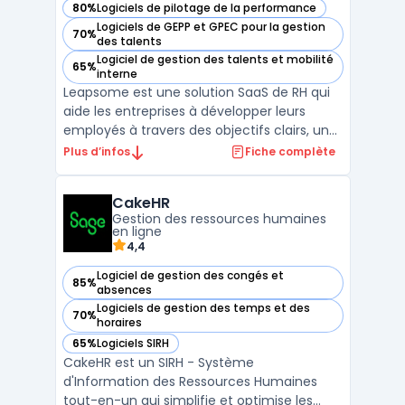
80%
Logiciels de pilotage de la performance
— voir Leapsome dans cette catégorie
Logiciels de GEPP et GPEC pour la gestion
70%
— voir Leapsome dans cette catégorie
des talents
Logiciel de gestion des talents et mobilité
65%
— voir Leapsome dans cette catégorie
interne
Leapsome est une solution SaaS de RH qui
aide les entreprises à développer leurs
employés à travers des objectifs clairs, un
feedback continu et un apprentissage de
Plus d’infos
Fiche complète
pointe. Avec son propre LMS - Learning
Management System, des fonctionnalités
CakeHR
de reconnaissance et des outils d'analyse
Gestion des ressources humaines
approfondis, Le ...
en ligne
4,4
Logiciel de gestion des congés et
85%
— voir CakeHR dans cette catégorie
absences
Logiciels de gestion des temps et des
70%
— voir CakeHR dans cette catégorie
horaires
65%
Logiciels SIRH
— voir CakeHR dans cette catégorie
CakeHR est un SIRH - Système
d'Information des Ressources Humaines
tout-en-un qui simplifie et optimise les