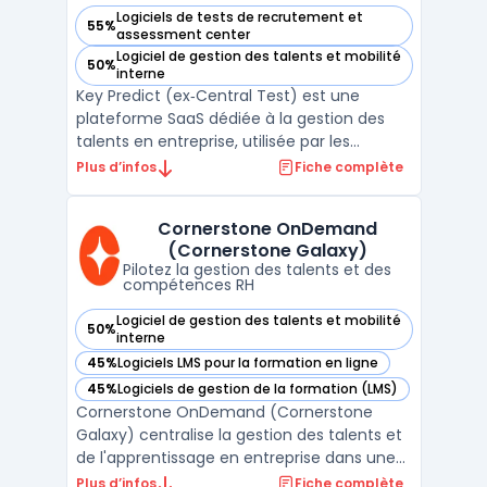
Logiciels de tests de recrutement et
55%
— voir Key Predict (ex‑Central Test) dans cette catégorie
assessment center
Logiciel de gestion des talents et mobilité
50%
— voir Key Predict (ex‑Central Test) dans cette catégorie
interne
Key Predict (ex‑Central Test) est une
plateforme SaaS dédiée à la gestion des
talents en entreprise, utilisée par les
professionnels des ressources humaines et
Plus d’infos
Fiche complète
les managers dans le cadre de
recrutements et de plans de
Cornerstone OnDemand
développement. Grâce à l’association d’un
(Cornerstone Galaxy)
modèle prédictif personnalisable fondé s ...
Pilotez la gestion des talents et des
compétences RH
Logiciel de gestion des talents et mobilité
50%
— voir Cornerstone OnDemand (Cornerstone Galaxy) dans 
interne
45%
Logiciels LMS pour la formation en ligne
— voir Cornerstone OnDemand (Cornerstone Galaxy) dans 
45%
Logiciels de gestion de la formation (LMS)
— voir Cornerstone OnDemand (Cornerstone Galaxy) dans 
Cornerstone OnDemand (Cornerstone
Galaxy) centralise la gestion des talents et
de l'apprentissage en entreprise dans une
plateforme cloud unifiée, conçue pour les
Plus d’infos
Fiche complète