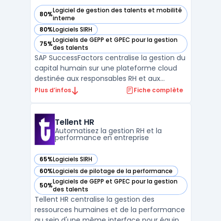
Logiciel de gestion des talents et mobilité
80%
— voir SAP SuccessFactors dans cette catégorie
interne
80%
Logiciels SIRH
— voir SAP SuccessFactors dans cette catégorie
Logiciels de GEPP et GPEC pour la gestion
75%
— voir SAP SuccessFactors dans cette catégorie
des talents
SAP SuccessFactors centralise la gestion du
capital humain sur une plateforme cloud
destinée aux responsables RH et aux
entreprises souhaitant automatiser les
Plus d’infos
Fiche complète
processus, du recrutement à la paie, tout
en assurant la conformité dans plus de 100
pays. Le pilotage du cycle de vie
Tellent HR
collaborateur s’effect ...
Automatisez la gestion RH et la
performance en entreprise
65%
Logiciels SIRH
— voir Tellent HR dans cette catégorie
60%
Logiciels de pilotage de la performance
— voir Tellent HR dans cette catégorie
Logiciels de GEPP et GPEC pour la gestion
50%
— voir Tellent HR dans cette catégorie
des talents
Tellent HR centralise la gestion des
ressources humaines et de la performance
au sein d'une même interface pour équipes