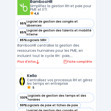
BambooHR
ses outils de reporting et d'analyse, vous
Simplifiez la gestion RH et paie pour
pouve ...
PME et ETI
4,6
Logiciel de gestion des congés et
95%
— voir BambooHR dans cette catégorie
absences
Logiciel de gestion des talents et mobilité
85%
— voir BambooHR dans cette catégorie
interne
85%
Logiciels SIRH
— voir BambooHR dans cette catégorie
BambooHR centralise la gestion des
ressources humaines pour les PME, en
incluant tout le cycle RH : paie,
administration des avantages sociaux,
Plus d’infos
Fiche complète
intégration, suivi du temps et gestion des
talents. Les managers et responsables paie
Kelio
font face à la multiplication des outils et à
Centralisez vos processus RH et gérez
une visibilité limitée s ...
les temps en entreprise
5
Logiciels de gestion des temps et des
100%
— voir Kelio dans cette catégorie
horaires
99%
Logiciels de paie et fiches de paie
— voir Kelio dans cette catégorie
Logiciel de gestion des congés et