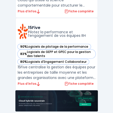
cloud qui utilise la science
comportementale pour structurer le
recrutement et la gestion des ressources
Plus d’infos
Fiche complète
humaines. Cet outil accompagne les
entreprises dans la sélection, le
développement et la mobilité interne des
15Five
collaborateurs à l’aide de données
Pilotez la performance et
l’engagement de vos équipes RH
prédictive ...
90%
Logiciels de pilotage de la performance
— voir 15Five dans cette catégorie
Logiciels de GEPP et GPEC pour la gestion
83%
— voir 15Five dans cette catégorie
des talents
80%
Logiciels d'Engagement Collaborateur
— voir 15Five dans cette catégorie
15Five centralise la gestion des équipes pour
les entreprises de taille moyenne et les
grandes organisations avec une plateforme
orientée performance management. Ce
Plus d’infos
Fiche complète
logiciel traite les enjeux fréquents du
pilotage RH en unifiant les revues de
performance, les enquêtes d’engagement
et la gestion de l ...