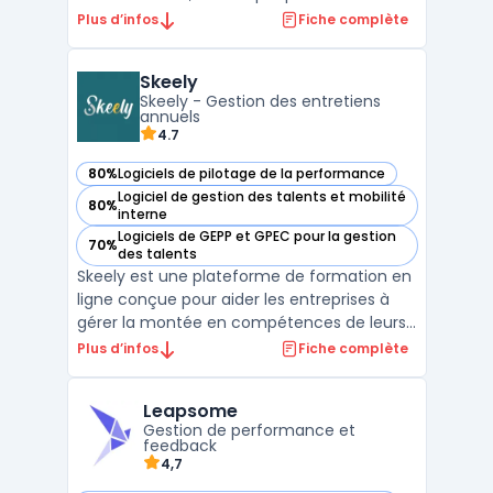
clients et 2 millions d’utilisateurs en Europe.
Plus d’infos
Fiche complète
Les enjeux auxquels répond ce logiciel de
gestion des ressources humaines
Skeely
comprennent la visibilité globale sur
Skeely - Gestion des entretiens
l’ensemble des ...
annuels
4.7
80%
Logiciels de pilotage de la performance
— voir Skeely dans cette catégorie
Logiciel de gestion des talents et mobilité
80%
— voir Skeely dans cette catégorie
interne
Logiciels de GEPP et GPEC pour la gestion
70%
— voir Skeely dans cette catégorie
des talents
Skeely est une plateforme de formation en
ligne conçue pour aider les entreprises à
gérer la montée en compétences de leurs
collaborateurs de manière efficace et
Plus d’infos
Fiche complète
centralisée. Elle propose un écosystème
digital complet pour les ressources
Leapsome
humaines, combinant gestion des
Gestion de performance et
compétences, suivi des perform ...
feedback
4,7