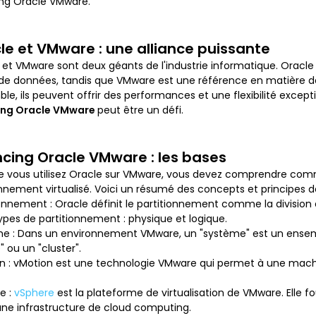
ing Oracle VMware.
le et VMware : une alliance puissante
 et VMware sont deux géants de l'industrie informatique. Oracl
de données, tandis que VMware est une référence en matière de vir
le, ils peuvent offrir des performances et une flexibilité exce
cing Oracle VMware
peut être un défi.
ncing Oracle VMware : les bases
e vous utilisez Oracle sur VMware, vous devez comprendre com
nnement virtualisé. Voici un résumé des concepts et principes d
ionnement : Oracle définit le partitionnement comme la division
ypes de partitionnement : physique et logique.
e : Dans un environnement VMware, un "système" est un ensem
" ou un "cluster".
n : vMotion est une technologie VMware qui permet à une machin
e :
vSphere
est la plateforme de virtualisation de VMware. Elle fo
une infrastructure de cloud computing.