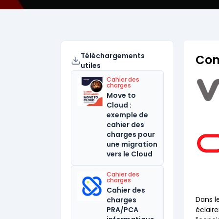
Téléchargements
Com
utiles
Cahier des
charges
Move to
Cloud :
exemple de
cahier des
charges pour
une migration
vers le Cloud
Cahier des
charges
Cahier des
Dans l
charges
PRA/PCA
éclair