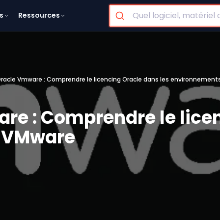
s
Ressources
Oracle Vmware : Comprendre le licencing Oracle dans les environnemen
re : Comprendre le lice
s VMware