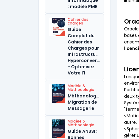
informatique
licenc
: modèle PME
Cahier des
Orac
charges
Oracle
Guide
bases 
Complet du
Cahier des
ensemb
Charges pour
licen
Infrastructure
Hyperconvergée
- Optimisez
Lice
Votre IT
Lorsqu
enviro
Modèle &
Partit
Méthodologie
Méthodologie
deux t
Migration de
Systèm
Messagerie
"ferme
vMotio
Modèle &
autre.
Méthodologie
vSpher
Guide ANSSI :
gérer 
Bonnes