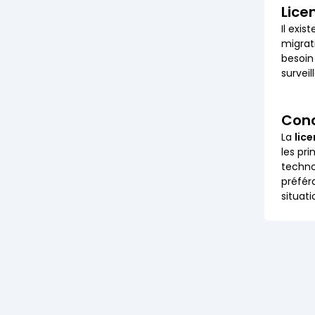
Lice
Il exis
migrat
besoin
surveil
Conc
La
lic
les pri
techno
préfér
situati