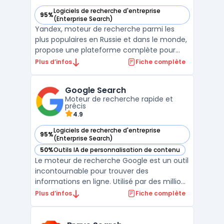
Logiciels de recherche d'entreprise
95%
— voir Yandex dans cette catégorie
(Enterprise Search)
Yandex, moteur de recherche parmi les
plus populaires en Russie et dans le monde,
propose une plateforme complète pour
explorer le web avec rapidité et efficacité.
Plus d’infos
Fiche complète
Conçu pour répondre aux besoins des
utilisateurs en matière de recherche en
Google Search
ligne, il intègre des algorithmes avancés
Moteur de recherche rapide et
pour fournir une e ...
précis
4.9
Logiciels de recherche d'entreprise
95%
— voir Google Search dans cette catégorie
(Enterprise Search)
50%
Outils IA de personnalisation de contenu
— voir Google Search dans cette catégorie
Le moteur de recherche Google est un outil
incontournable pour trouver des
informations en ligne. Utilisé par des millions
de personnes chaque jour, il repose sur des
Plus d’infos
Fiche complète
algorithmes sophistiqués pour fournir des
résultats rapides et pertinents. Son
fonctionnement est basé sur une