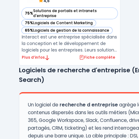
4,6
Solutions de portails et intranets
75%
— voir Interact dans cette catégorie
d'entreprise
75%
Logiciels de Content Marketing
— voir Interact dans cette catégorie
65%
Logiciels de gestion de la connaissance
— voir Interact dans cette catégorie
Interact est une entreprise spécialisée dans
la conception et le développement de
logiciels pour les entreprises. Leurs solutions
sont adaptées à tous types d'activités, de
Plus d’infos
Fiche complète
la gestion de projets à la collaboration en
Logiciels de recherche d'entreprise (E
équipe, en passant par la gestion de la
relation client. Interact propose également
Search)
...
Un logiciel de
recherche d entreprise
agrège l
contenus dispersés dans les outils métiers (Mic
365, Google Workspace, Slack, Confluence, driv
partagés, CRM, ticketing) et les rend interroge
depuis une barre unique. La cible principale : DSI,