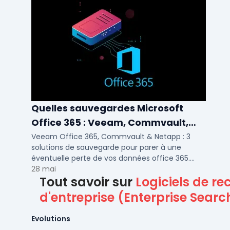
Quelles sauvegardes Microsoft
Office 365 : Veeam, Commvault,
Netapp
Veeam Office 365, Commvault & Netapp : 3
solutions de sauvegarde pour parer à une
éventuelle perte de vos données office 365.
Voici notre ...
28 mai
Tout savoir sur
Logiciels de r
d'entreprise (Enterprise Searc
Evolutions