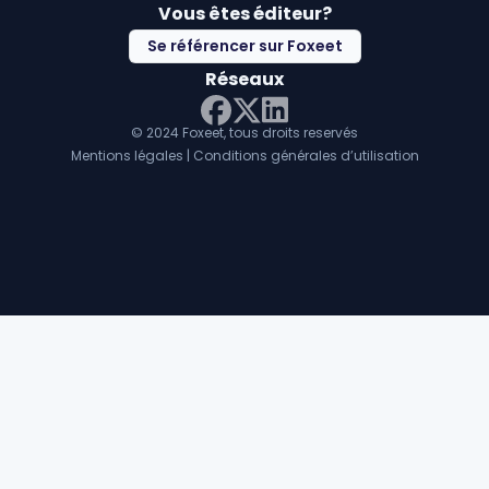
Vous êtes éditeur?
Se référencer sur Foxeet
Réseaux
© 2024 Foxeet, tous droits reservés
LinkedIn
Facebook
Twitter X
Mentions légales
|
Conditions générales d’utilisation