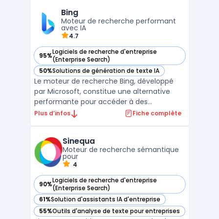
un réseau de nœuds géré par sa
Bing
communauté, garantissant une expérience
Moteur de recherche performant
transparente et sécurisée. ...
avec IA
4.7
Logiciels de recherche d'entreprise
95%
— voir Bing dans cette catégorie
(Enterprise Search)
50%
Solutions de génération de texte IA
— voir Bing dans cette catégorie
Le moteur de recherche Bing, développé
par Microsoft, constitue une alternative
performante pour accéder à des
informations en ligne. Avec une interface
Plus d’infos
Fiche complète
visuellement attrayante et des
fonctionnalités avancées, Bing fournit des
Sinequa
résultats pertinents et enrichis, combinant
Moteur de recherche sémantique
recherche textuelle, visuelle ...
pour
4
Logiciels de recherche d'entreprise
90%
— voir Sinequa dans cette catégorie
(Enterprise Search)
61%
Solution d'assistants IA d'entreprise
— voir Sinequa dans cette catégorie
55%
Outils d'analyse de texte pour entreprises
— voir Sinequa dans cette catégorie