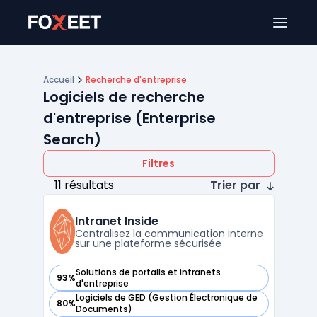
Ouver
Accueil
Recherche d'entreprise
Logiciels de recherche
d'entreprise (Enterprise
Search)
Filtres
11 résultats
Trier par
Intranet Inside
Centralisez la communication interne
sur une plateforme sécurisée
Solutions de portails et intranets
93%
— voir Intranet Inside dans cette catégorie
d'entreprise
Logiciels de GED (Gestion Électronique de
80%
— voir Intranet Inside dans cette catégorie
Documents)