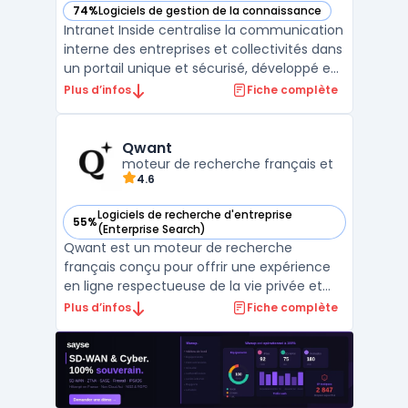
74%
Logiciels de gestion de la connaissance
— voir Intranet Inside dans cette catégorie
Intranet Inside centralise la communication
interne des entreprises et collectivités dans
un portail unique et sécurisé, développé en
France. Adapté aux exigences des
Plus d’infos
Fiche complète
organisations cherchant à simplifier la
gestion des échanges tout en maîtrisant la
confidentialité des données, il s’adresse aux
Qwant
stru ...
moteur de recherche français et
4.6
Logiciels de recherche d'entreprise
55%
— voir Qwant dans cette catégorie
(Enterprise Search)
Qwant est un moteur de recherche
français conçu pour offrir une expérience
en ligne respectueuse de la vie privée et
des données des utilisateurs.
Plus d’infos
Fiche complète
Conformément aux normes européennes
en matière de protection des informations
personnelles, il garantit une recherche
neutre, sans suivi publicitaire ni ...