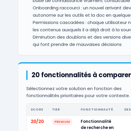
base de connaissance vraiment consultable
Onboarding raccourci : un nouvel arrivant dev
autonome sur les outils et la doc en quelques
Permissions cascadées : chaque utilisateur n
les contenus auxquels il a déjà droit à la sou
Diminution des doublons et des versions div
qui font prendre de mauvaises décisions
20 fonctionnalités à comparer
Sélectionnez votre solution en fonction des
fonctionnalités prioritaires pour votre contexte.
SCORE
TIER
FONCTIONNALITÉ
DES
20/20
Fonctionnalité
PREMIUM
de recherche en