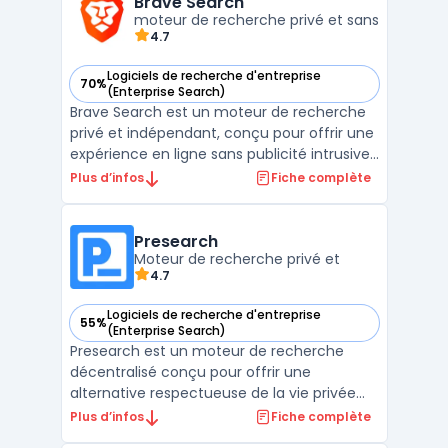
Brave Search
moteur de recherche privé et sans
indexation exhaustive ...
4.7
Logiciels de recherche d'entreprise
70%
— voir Brave Search dans cette catégorie
(Enterprise Search)
Brave Search est un moteur de recherche
privé et indépendant, conçu pour offrir une
expérience en ligne sans publicité intrusive
ni suivi des utilisateurs. Intégré à
Plus d’infos
Fiche complète
l'écosystème Brave, il se distingue par sa
transparence et son respect des données
personnelles. Contrairement à de
Presearch
nombreux moteurs d ...
Moteur de recherche privé et
4.7
Logiciels de recherche d'entreprise
55%
— voir Presearch dans cette catégorie
(Enterprise Search)
Presearch est un moteur de recherche
décentralisé conçu pour offrir une
alternative respectueuse de la vie privée
aux solutions traditionnelles. Contrairement
Plus d’infos
Fiche complète
aux plateformes centralisées, il repose sur