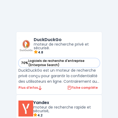
DuckDuckGo
moteur de recherche privé et
sécurisé.
4.8
Logiciels de recherche d'entreprise
70%
— voir DuckDuckGo dans cette catégorie
(Enterprise Search)
DuckDuckGo est un moteur de recherche
privé conçu pour garantir la confidentialité
des utilisateurs en ligne. Contrairement aux
moteurs de recherche traditionnels, il ne
Plus d’infos
Fiche complète
collecte ni n’enregistre les données
personnelles. Sa mission principale est de
Yandex
fournir une expérience de navigation
moteur de recherche rapide et
sécurisée, sa ...
sécurisé,
4.2