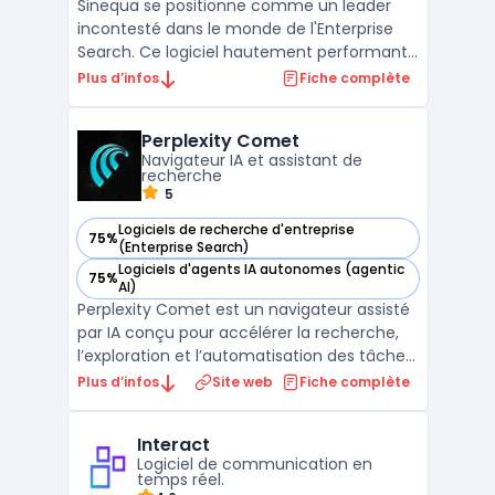
Sinequa se positionne comme un leader
incontesté dans le monde de l'Enterprise
Search. Ce logiciel hautement performant
facilite une analyse précise et approfondie
Plus d’infos
Fiche complète
des données d'entreprise, permettant aux
utilisateurs d'extraire des informations
Perplexity Comet
cruciales en un temps record. La première
Navigateur IA et assistant de
partie de la ...
recherche
5
Logiciels de recherche d'entreprise
75%
— voir Perplexity Comet dans cette catégorie
(Enterprise Search)
Logiciels d'agents IA autonomes (agentic
75%
— voir Perplexity Comet dans cette catégorie
AI)
Perplexity Comet est un navigateur assisté
par IA conçu pour accélérer la recherche,
l’exploration et l’automatisation des tâches
en ligne. Il combine l’answer engine de
Plus d’infos
Site web
Fiche complète
Perplexity avec un assistant contextuel
capable de synthétiser des pages,
Interact
d’organiser des onglets, de classer des
Logiciel de communication en
contenus et de l ...
temps réel.