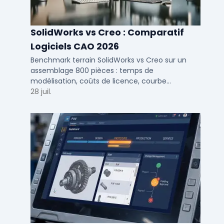
SolidWorks vs Creo : Comparatif
Logiciels CAO 2026
Benchmark terrain SolidWorks vs Creo sur un
assemblage 800 pièces : temps de
modélisation, coûts de licence, courbe
d'apprentissage et intégration PLM pour bureaux
28 juil.
d'études PME et ETI.