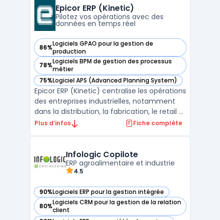
des processus de Service and Asset
Epicor ERP (Kinetic)
Management, ...
Pilotez vos opérations avec des
données en temps réel
Logiciels GPAO pour la gestion de
86%
— voir Epicor ERP (Kinetic) dans cette catégorie
production
Logiciels BPM de gestion des processus
78%
— voir Epicor ERP (Kinetic) dans cette catégorie
métier
75%
Logiciel APS (Advanced Planning System)
— voir Epicor ERP (Kinetic) dans cette catégorie
Epicor ERP (Kinetic) centralise les opérations
des entreprises industrielles, notamment
dans la distribution, la fabrication, le retail et
les matériaux de construction. Le logiciel
Plus d’infos
Fiche complète
s’adresse aux acteurs ayant besoin d’une
visibilité immédiate sur leurs flux, avec un
accès direct à des reportings ER ...
Infologic Copilote
ERP agroalimentaire et industrie
4.5
90%
Logiciels ERP pour la gestion intégrée
— voir Infologic Copilote dans cette catégorie
Logiciels CRM pour la gestion de la relation
80%
— voir Infologic Copilote dans cette catégorie
client