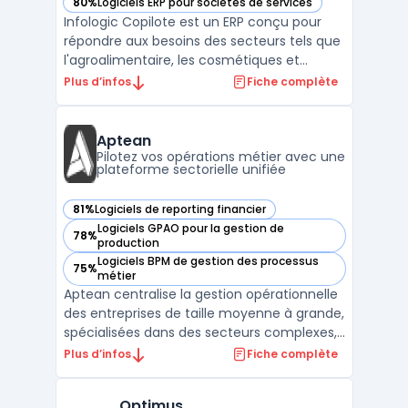
80%
Logiciels ERP pour sociétés de services
— voir Infologic Copilote dans cette catégorie
Infologic Copilote est un ERP conçu pour
répondre aux besoins des secteurs tels que
l'agroalimentaire, les cosmétiques et
l'horticulture. Ce logiciel intègre les
Plus d’infos
Fiche complète
spécificités de chaque filière, notamment
la gestion des volailles, des produits laitiers,
des céréales, ainsi que d'autres domaines
Aptean
clés ...
Pilotez vos opérations métier avec une
plateforme sectorielle unifiée
81%
Logiciels de reporting financier
— voir Aptean dans cette catégorie
Logiciels GPAO pour la gestion de
78%
— voir Aptean dans cette catégorie
production
Logiciels BPM de gestion des processus
75%
— voir Aptean dans cette catégorie
métier
Aptean centralise la gestion opérationnelle
des entreprises de taille moyenne à grande,
spécialisées dans des secteurs complexes,
en connectant la plateforme logicielle
Plus d’infos
Fiche complète
d’entreprise AppCentral à des outils métier
spécifiques. Le produit est destiné aux
Optimus