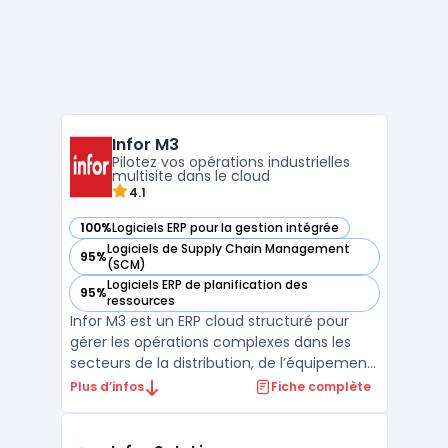
Infor M3
Pilotez vos opérations industrielles
multisite dans le cloud
4.1
100%
Logiciels ERP pour la gestion intégrée
— voir Infor M3 dans cette catégorie
Logiciels de Supply Chain Management
95%
— voir Infor M3 dans cette catégorie
(SCM)
Logiciels ERP de planification des
95%
— voir Infor M3 dans cette catégorie
ressources
Infor M3 est un ERP cloud structuré pour
gérer les opérations complexes dans les
secteurs de la distribution, de l’équipement,
de la mode, de l’agroalimentaire, de la
Plus d’infos
Fiche complète
chimie et de la production industrielle.
Cette solution traite les environnements
multi-sites, multi-entreprises et multi-