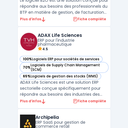
Le logiciel B2O est une solution conçue pour
répondre aux besoins des professionnels du
BTP en matière de gestion, de facturation
et de suivi d'activité. Destiné aux artisans,
Plus d’infos
Fiche complète
PME et entreprises générales, B2O propose
une interface unique permettant de
ADAX Life Sciences
centraliser l’ensemble des processus métier
ERP pour l'industrie
sur ...
pharmaceutique
4.5
100%
Logiciels ERP pour sociétés de services
— voir ADAX Life Sciences dans cette catégorie
Logiciels de Supply Chain Management
70%
— voir ADAX Life Sciences dans cette catégorie
(SCM)
65%
Logiciels de gestion des stocks (WMS)
— voir ADAX Life Sciences dans cette catégorie
ADAX Life Sciences est une solution ERP
sectorielle conçue spécifiquement pour
répondre aux besoins des industries des
sciences de la vie, telles que la pharmacie,
Plus d’infos
Fiche complète
la biotechnologie et les dispositifs
médicaux. S'appuyant sur la plateforme
Archipelia
Microsoft Dynamics 365, ce logiciel assure
ERP SaaS pour gestion de
une gestion centr ...
commerce retail