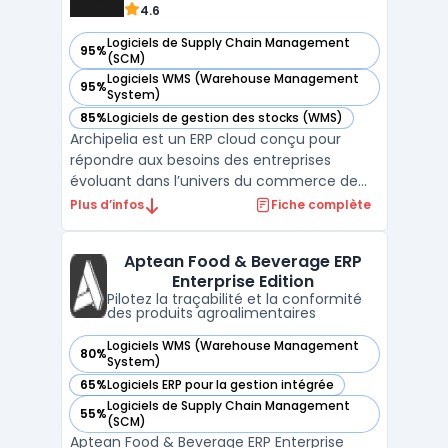
4.6
Logiciels de Supply Chain Management
95%
— voir Archipelia dans cette catégorie
(SCM)
Logiciels WMS (Warehouse Management
95%
— voir Archipelia dans cette catégorie
System)
85%
Logiciels de gestion des stocks (WMS)
— voir Archipelia dans cette catégorie
Archipelia est un ERP cloud conçu pour
répondre aux besoins des entreprises
évoluant dans l’univers du commerce de
détail, avec une approche centrée sur la
Plus d’infos
Fiche complète
gestion omnicanale. Grâce à sa couverture
fonctionnelle, il permet d’unifier les
Aptean Food & Beverage ERP
processus de vente, de stock, de logistique
Enterprise Edition
et de relation clie ...
Pilotez la traçabilité et la conformité
des produits agroalimentaires
Logiciels WMS (Warehouse Management
80%
— voir Aptean Food & Beverage ERP Enterprise Edition dans 
System)
65%
Logiciels ERP pour la gestion intégrée
— voir Aptean Food & Beverage ERP Enterprise Edition dans 
Logiciels de Supply Chain Management
55%
— voir Aptean Food & Beverage ERP Enterprise Edition dans 
(SCM)
Aptean Food & Beverage ERP Enterprise