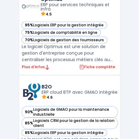
organisations confrontées à la
ERP pour services techniques et
multiplication d ...
infra
4.5
95%
Logiciels ERP pour la gestion intégrée
— voir Optimus dans cette catégorie
75%
Logiciels de comptabilité en ligne
— voir Optimus dans cette catégorie
70%
Logiciels de gestion des fournisseurs
— voir Optimus dans cette catégorie
Le logiciel Optimus est une solution de
gestion d'entreprise conçue pour
centraliser les processus métiers clés au
sein d’une plateforme unique. Accessible
Plus d’infos
Fiche complète
en mode ERP cloud, il permet une gestion
fluide et continue des opérations grâce à
son interface intuitive et ses modules
B2O
ERP cloud BTP avec GMAO intégrée
interconnectés. Cette ...
4.6
Logiciels de GMAO pour la maintenance
90%
— voir B2O dans cette catégorie
industrielle
Logiciels CRM pour la gestion de la relation
85%
— voir B2O dans cette catégorie
client
85%
Logiciels ERP pour la gestion intégrée
— voir B2O dans cette catégorie