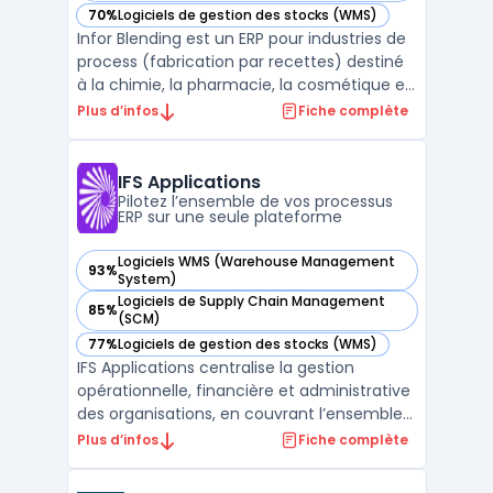
70%
Logiciels de gestion des stocks (WMS)
— voir Infor Blending dans cette catégorie
Infor Blending est un ERP pour industries de
process (fabrication par recettes) destiné
à la chimie, la pharmacie, la cosmétique et
l’agroalimentaire. Il structure la gestion des
Plus d’infos
Fiche complète
recettes, la formulation et la pesée, le suivi
des matières et des semi-finis, et consolide
la traçabilité des lots de la ...
IFS Applications
Pilotez l’ensemble de vos processus
ERP sur une seule plateforme
Logiciels WMS (Warehouse Management
93%
— voir IFS Applications dans cette catégorie
System)
Logiciels de Supply Chain Management
85%
— voir IFS Applications dans cette catégorie
(SCM)
77%
Logiciels de gestion des stocks (WMS)
— voir IFS Applications dans cette catégorie
IFS Applications centralise la gestion
opérationnelle, financière et administrative
des organisations, en couvrant l’ensemble
du cycle métier via une plateforme unique.
Plus d’infos
Fiche complète
Les entreprises rencontrent souvent des
difficultés lors de l’alignement et du suivi