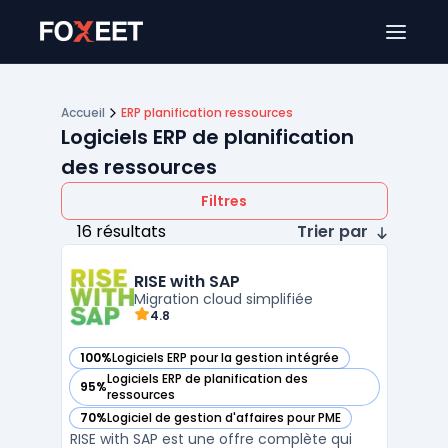
Ouver
Accueil
ERP planification ressources
Logiciels ERP de planification
des ressources
Filtres
16 résultats
Trier par
RISE with SAP
Migration cloud simplifiée
4.8
100%
Logiciels ERP pour la gestion intégrée
— voir RISE with SAP dans cette catégorie
Logiciels ERP de planification des
95%
— voir RISE with SAP dans cette catégorie
ressources
70%
Logiciel de gestion d'affaires pour PME
— voir RISE with SAP dans cette catégorie
RISE with SAP est une offre complète qui