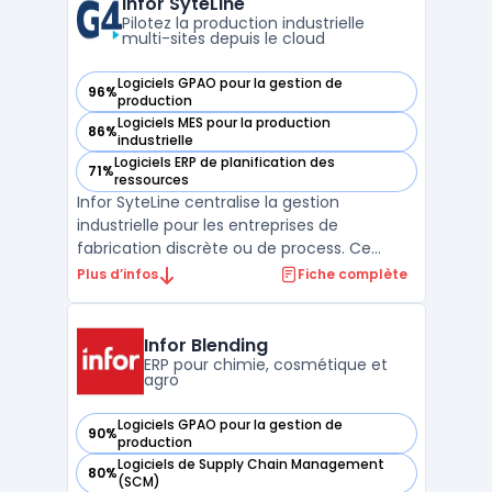
Infor SyteLine
devises, to ...
Pilotez la production industrielle
multi-sites depuis le cloud
Logiciels GPAO pour la gestion de
96%
— voir Infor SyteLine dans cette catégorie
production
Logiciels MES pour la production
86%
— voir Infor SyteLine dans cette catégorie
industrielle
Logiciels ERP de planification des
71%
— voir Infor SyteLine dans cette catégorie
ressources
Infor SyteLine centralise la gestion
industrielle pour les entreprises de
fabrication discrète ou de process. Ce
logiciel permet de planifier, suivre et piloter
Plus d’infos
Fiche complète
la chaîne de production, du devis à l’après-
vente, en s’adaptant aux environnements
divers qui exigent la prise en charge de l’ERP
Infor Blending
industri ...
ERP pour chimie, cosmétique et
agro
Logiciels GPAO pour la gestion de
90%
— voir Infor Blending dans cette catégorie
production
Logiciels de Supply Chain Management
80%
— voir Infor Blending dans cette catégorie
(SCM)