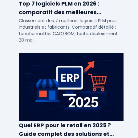
Top 7 logiciels PLM en 2026 :
comparatif des meilleures
solutions de gestion du cycle de vie
Classement des 7 meilleurs logiciels PLM pour
industriels et fabricants. Comparatif détaillé :
produit
fonctionnalités CAO/BOM, tarifs, déploiement
cloud ou on-premise, avis utilisateurs PME et ETI.
28 mai
Quel ERP pour le retail en 2025 ?
Guide complet des solutions et