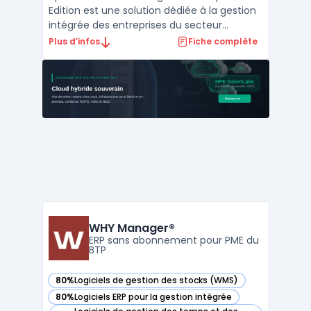
Edition est une solution dédiée à la gestion
intégrée des entreprises du secteur
agroalimentaire, notamment celles
Plus d’infos
Fiche complète
relevant de la catégorie ERP
agroalimentaire. Elle s’adresse aux
fabricants, producteurs et distributeurs
opérant sur plusieurs sites ou marché ...
WHY Manager®
ERP sans abonnement pour PME du
BTP
80%
Logiciels de gestion des stocks (WMS)
— voir WHY Manager® dans cette catégorie
80%
Logiciels ERP pour la gestion intégrée
— voir WHY Manager® dans cette catégorie