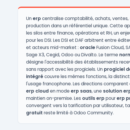
gérer efficacement leurs processus de
fabrication complexes en te ...
Un
erp
centralise comptabilité, achats, ventes,
production dans un référentiel unique. Cette a
les silos entre finance, opérations et RH, un enj
pour les DSI. Les DSI et DAF arbitrent entre édite
et acteurs mid-market :
oracle
Fusion Cloud, S
Sage X3, Cegid, Odoo ou Divalto. Le terme
nor
désigne l'accessibilité des établissements rece
sans rapport avec les progiciels. Un
progiciel d
intégré
couvre les mêmes fonctions, la distinct
l'usage francophone. Les directions comparent 
erp cloud
en mode
erp saas
, une
solution er
maintien on-premise. Les
outils erp
pour
erp 
convergent vers la tarification par utilisateur, t
gratuit
reste limité à Odoo Community.