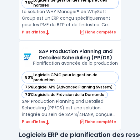
Logiciels de gestion des temps et des
75%
— voir WHY Manager® dans cette catégorie
horaires
La solution WHY Manager® de WhySoft
Group est un ERP conçu spécifiquement
pour les PME du BTP et de l'industrie. Ce
logiciel offre une approche complète pour
Plus d’infos
Fiche complète
la gestion d'entreprise, intégrant des
fonctionnalités telles que le devis, la
facturation, la gestion des stocks, ainsi que
SAP Production Planning and
Detailed Scheduling (PP/DS)
les achats. Grâce ...
Planification avancée de la production
Logiciels GPAO pour la gestion de
80%
— voir SAP Production Planning and Detailed Scheduling (PP
production
75%
Logiciel APS (Advanced Planning System)
— voir SAP Production Planning and Detailed Scheduling (PP
70%
Logiciels de Prévision de la Demande
— voir SAP Production Planning and Detailed Scheduling (PP
SAP Production Planning and Detailed
Scheduling (PP/DS) est une solution
intégrée au sein de SAP S/4HANA, conçue
pour optimiser la planification de la
Plus d’infos
Fiche complète
production et l'ordonnancement détaillé
Logiciels ERP de planification des res
des ressources. Elle aide les entreprises à