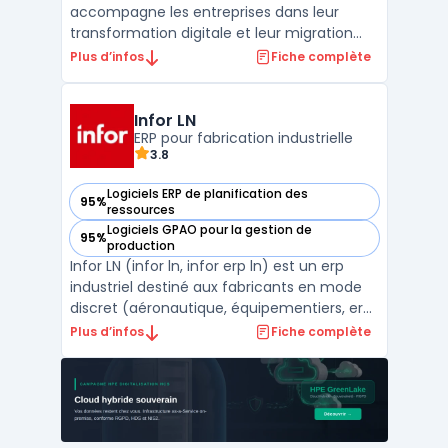
accompagne les entreprises dans leur
transformation digitale et leur migration
vers le cloud. Conçue pour simplifier et
Plus d’infos
Fiche complète
accélérer l’adoption de SAP S/4HANA Cloud,
cette solution propose des outils, des
services et des méthodologies adaptés aux
Infor LN
besoins spécifi ...
ERP pour fabrication industrielle
3.8
Logiciels ERP de planification des
95%
— voir Infor LN dans cette catégorie
ressources
Logiciels GPAO pour la gestion de
95%
— voir Infor LN dans cette catégorie
production
Infor LN (infor ln, infor erp ln) est un erp
industriel destiné aux fabricants en mode
discret (aéronautique, équipementiers, erp
automobile, machines). La solution couvre
Plus d’infos
Fiche complète
le cœur opérationnel d’une industrie multi-
sites et multi-pays, avec une structuration
des données par entreprise, site et entre ...