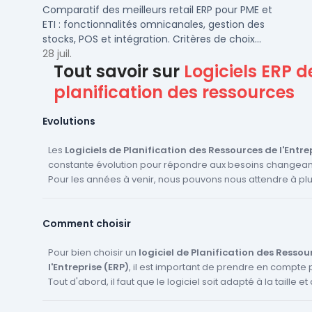
leurs avantages
Comparatif des meilleurs retail ERP pour PME et
ETI : fonctionnalités omnicanales, gestion des
stocks, POS et intégration. Critères de choix
pour DSI et Retail Ops.
28 juil.
Tout savoir sur
Logiciels ERP d
planification des ressources
Evolutions
Les
Logiciels de Planification des Ressources de l'Entre
constante évolution pour répondre aux besoins changeant
Pour les années à venir, nous pouvons nous attendre à plu
et évolutions. Tout d'abord, l'adoption de l'IA et du Machin
se généraliser, permettant d'automatiser davantage de p
Comment choisir
d'améliorer la prise de décision grâce à des analyses de
précises. Ensuite, l'ERP mobile devrait devenir plus couran
employés d'accéder aux informations et aux fonctionnalités
Pour bien choisir un
logiciel de Planification des Ressou
moment et en tout lieu. De plus, nous devrions voir une a
l'Entreprise (ERP)
, il est important de prendre en compte p
l'ERP basé sur le cloud, qui offre une plus grande flexibilité
Tout d'abord, il faut que le logiciel soit adapté à la taille e
réduits par rapport aux systèmes traditionnels sur site. Enfi
d'activité de votre entreprise. Ensuite, il est essentiel de vér
mis sur l'amélioration de l'expérience utilisateur, avec des
propose les fonctionnalités dont vous avez besoin pour gé