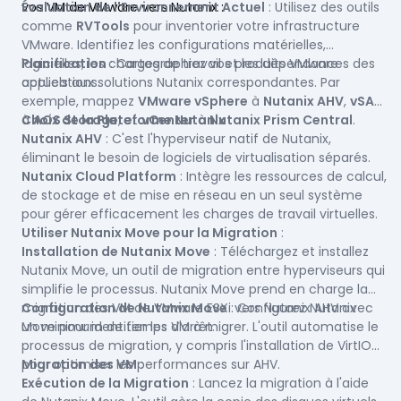
vos VM de VMware vers Nutanix :
Évaluation de l'Environnement Actuel
: Utilisez des outils
comme
RVTools
pour inventorier votre infrastructure
VMware. Identifiez les configurations matérielles,
logicielles, les charges de travail et les dépendances des
Planification
: Cartographiez vos produits VMware
applications.
actuels aux solutions Nutanix correspondantes. Par
exemple, mappez
VMware vSphere
à
Nutanix AHV
,
vSAN
à
Choix de la Plateforme Nutanix
AOS Storage
, et
vCenter
à
Nutanix Prism Central
:
.
Nutanix AHV
: C'est l'hyperviseur natif de Nutanix,
éliminant le besoin de logiciels de virtualisation séparés.
Nutanix Cloud Platform
: Intègre les ressources de calcul,
de stockage et de mise en réseau en un seul système
pour gérer efficacement les charges de travail virtuelles.
Utiliser Nutanix Move pour la Migration
:
Installation de Nutanix Move
: Téléchargez et installez
Nutanix Move, un outil de migration entre hyperviseurs qui
simplifie le processus. Nutanix Move prend en charge la
migration des VM de VMware ESXi vers Nutanix AHV avec
Configuration de Nutanix Move
: Configurez Nutanix
un minimum de temps d'arrêt.
Move pour identifier les VM à migrer. L'outil automatise le
processus de migration, y compris l'installation de VirtIO
pour optimiser les performances sur AHV.
Migration des VM
:
Exécution de la Migration
: Lancez la migration à l'aide