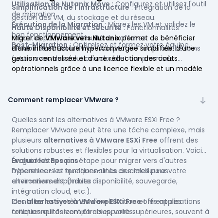
Utilisation de Nutanix Move
: Configurez et utilisez l'outil
Simplification de l'Infrastructure
: Intégration de la
de migration.
gestion des VM, du stockage et du réseau.
Exécution de la Migration
: Migrez les VM et validez le
Haute Disponibilité et Sécurité
: Fonctionnalités
bon fonctionnement.
robustes pour la continuité des affaires.
Migrer de
VMware vers Nutanix
permet de bénéficier
Post-Migration
: Optimisez et formez votre équipe.
Flexibilité et Évolutivité
d'une infrastructure hyperconvergée simplifiée, d'une
: Adaptation facile aux besoins
futurs avec des solutions cloud et on-premises.
gestion centralisée et d'une réduction des coûts
opérationnels grâce à une licence flexible et un modèle
de souscription.
Comment remplacer VMware ?
Quelles sont les alternatives à VMware ESXi Free ?
Remplacer VMware peut être une tâche complexe, mais
plusieurs
alternatives à VMware ESXi Free
offrent des
solutions robustes et flexibles pour la virtualisation. Voici
un guide étape par étape pour migrer vers d'autres
Évaluer les Besoins
:
hyperviseurs et quelques-unes des meilleures
Déterminez les fonctionnalités cruciales pour votre
alternatives disponibles :
environnement (haute disponibilité, sauvegarde,
intégration cloud, etc.).
Identifiez les systèmes d'exploitation et les applications
Ces
alternatives à VMware ESXi Free
offrent des
critiques qui doivent être supportés.
fonctionnalités comparables, voire supérieures, souvent à