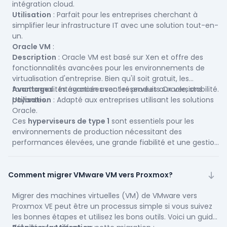
intégration cloud.
Utilisation
: Parfait pour les entreprises cherchant à
simplifier leur infrastructure IT avec une solution tout-en-
un.
Oracle VM
:
Description
: Oracle VM est basé sur Xen et offre des
fonctionnalités avancées pour les environnements de
virtualisation d'entreprise. Bien qu'il soit gratuit, les
fonctionnalités avancées sont réservées aux versions
Avantages
: Intégration avec les produits Oracle, stabilité.
payantes.
Utilisation
: Adapté aux entreprises utilisant les solutions
Oracle.
Ces
hyperviseurs de type 1
sont essentiels pour les
environnements de production nécessitant des
performances élevées, une grande fiabilité et une gestion
efficace des ressources. Le choix de l'hyperviseur
dépendra de vos besoins spécifiques, de votre
infrastructure actuelle et de vos contraintes budgétaires.
Comment migrer VMware VM vers Proxmox?
Migrer des machines virtuelles (VM) de VMware vers
Proxmox VE peut être un processus simple si vous suivez
les bonnes étapes et utilisez les bons outils. Voici un guide