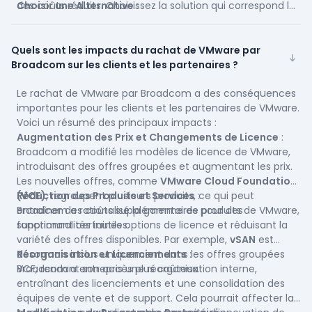
Choisir une Alternative
des coûts réduits. Choisissez la solution qui correspond le
:
Proxmox VE
mieux à vos besoins spécifiques pour une transition en
: Proxmox est une solution open source qui
combine KVM et LXC pour la gestion des VM et des
douceur et une virtualisation optimisée.
conteneurs. Proxmox VE offre une haute disponibilité, une
Quels sont les impacts du rachat de VMware par
interface web intuitive et un support natif pour des outils
Broadcom sur les clients et les partenaires ?
de sauvegarde comme
Veeam Proxmox
. C'est une
alternative économique et puissante.
Le rachat de VMware par Broadcom a des conséquences
XCP-ng
importantes pour les clients et les partenaires de VMware.
: Basé sur le projet Xen, XCP-ng est une
plateforme de virtualisation open source qui offre une
Voici un résumé des principaux impacts :
gestion facile via Xen Orchestra. Elle supporte les
Augmentation des Prix et Changements de Licence
:
migrations en direct et les sauvegardes avec
Broadcom a modifié les modèles de licence de VMware,
Veeam
et
Commvault
introduisant des offres groupées et augmentant les prix.
, ce qui en fait une alternative robuste à
VMware ESXi
Les nouvelles offres, comme
.
VMware Cloud Foundation
Microsoft Hyper-V Server
(VCF)
Réduction des Produits et Services
, regroupent plusieurs produits, ce qui peut
: Hyper-V est une solution
:
gratuite intégrée à Windows Server. Elle offre des
entraîner des coûts supplémentaires pour des
Broadcom a rationalisé la gamme de produits de VMware,
fonctionnalités avancées de virtualisation, y compris la
fonctionnalités inutiles.
supprimant certaines options de licence et réduisant la
migration en direct et la réplication des VM.
variété des offres disponibles. Par exemple,
vSAN
Hyper-V
est
est
particulièrement adapté aux environnements Windows et
désormais inclus uniquement dans les offres groupées
Réorganisation et Licenciements
:
est compatible avec
VCF, rendant son accès plus coûteux.
Broadcom a entrepris une réorganisation interne,
Veeam
et
Commvault
pour la
sauvegarde.
entraînant des licenciements et une consolidation des
KVM (Kernel-based Virtual Machine)
équipes de vente et de support. Cela pourrait affecter la
: KVM est intégré