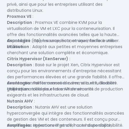
XenServer
privé, ainsi que pour les entreprises utilisant des
sont particulièrement populaires dans les
environnements nécessitant une haute performance et
distributions Linux.
une flexibilité maximale.
Proxmox VE
:
Description
: Proxmox VE combine KVM pour la
virtualisation de VM et LXC pour la conteneurisation. Il
offre des fonctionnalités avancées telles que la haute
disponibilité (HA), les snapshots, et une interface web
Avantages
: Open source, économique, facile à utiliser.
intuitive.
Utilisation
: Adapté aux petites et moyennes entreprises
cherchant une solution complète et économique.
Citrix Hypervisor (XenServer)
:
Description
: Basé sur le projet Xen, Citrix Hypervisor est
conçu pour les environnements d'entreprise nécessitant
des performances élevées et une grande fiabilité. Il offre
des fonctionnalités avancées comme la virtualisation
Avantages
: Performances élevées, sécurité, flexibilité.
graphique améliorée et des API de sécurité.
Utilisation
: Idéal pour les environnements de production
exigeants et les infrastructures de cloud.
Nutanix AHV
:
Description
: Nutanix AHV est une solution
hyperconvergée qui intègre des fonctionnalités avancées
de gestion des VM et des conteneurs. Il est conçu pour
simplifier les opérations IT et offrir une haute disponibilité.
Avantages
: Hyperconvergence, haute disponibilité,