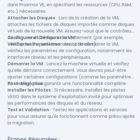
dans Proxmox VE, en spécifiant les ressources (CPU, RAM,
etc.) nécessaires.
Attacher les Disques
: Lors de la création de la VM,
attachez les fichiers de disques importés comme disques
virtuels de la nouvelle VM. Assurez-vous que le contrôleur
de disque est configuré correctement (par exemple,
Configurer et Démarrer la VM
:
VirtIO pour les performances optimales).
Vérifier les Paramètres
: Avant de démarrer la VM,
vérifiez les paramètres de configuration, notamment les
interfaces réseau et les périphériques.
Démarrer la VM
: Lancez la machine virtuelle et vérifiez
qu'elle démarre correctement. Vous devrez peut-être
ajuster certaines configurations (comme les paramètres
de réseau) pour garantir une fonctionnalité complète.
Post-Migration
:
Installer les Pilotes
: Si nécessaire, installez les pilotes
VirtIO dans le système d'exploitation invité pour optimiser
les performances des disques et du réseau.
Test et Validation
: Testez les applications et services
pour vous assurer qu'ils fonctionnent comme prévu après
la migration.
Étapes Résumées :