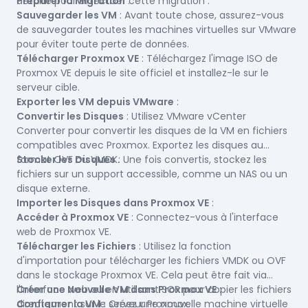
détaillé pour effectuer cette migration :
Préparer la Migration
:
Sauvegarder les VM
: Avant toute chose, assurez-vous
de sauvegarder toutes les machines virtuelles sur VMware
pour éviter toute perte de données.
Télécharger Proxmox VE
: Téléchargez l'image ISO de
Proxmox VE depuis le site officiel et installez-le sur le
serveur cible.
Exporter les VM depuis VMware
:
Convertir les Disques
: Utilisez VMware vCenter
Converter pour convertir les disques de la VM en fichiers
compatibles avec Proxmox. Exportez les disques au
format OVF ou VMDK.
Stocker les Disques
: Une fois convertis, stockez les
fichiers sur un support accessible, comme un NAS ou un
disque externe.
Importer les Disques dans Proxmox VE
:
Accéder à Proxmox VE
: Connectez-vous à l'interface
web de Proxmox VE.
Télécharger les Fichiers
: Utilisez la fonction
d'importation pour télécharger les fichiers VMDK ou OVF
dans le stockage Proxmox VE. Cela peut être fait via
l'interface web ou en utilisant SCP pour copier les fichiers
Créer une Nouvelle VM dans Proxmox VE
:
directement sur le serveur Proxmox.
Configurer la VM
: Créez une nouvelle machine virtuelle