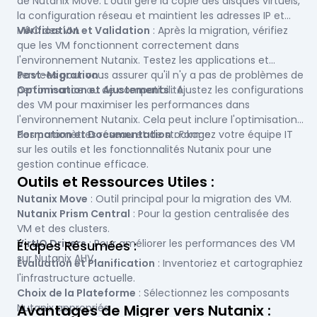
de Nutanix Move. L'outil gère la copie des disques virtuels,
la configuration réseau et maintient les adresses IP et
MAC des VM.
Vérification et Validation
: Après la migration, vérifiez
que les VM fonctionnent correctement dans
l'environnement Nutanix. Testez les applications et
services pour vous assurer qu'il n'y a pas de problèmes de
Post-Migration
:
performance ou de compatibilité.
Optimisation et Ajustements
: Ajustez les configurations
des VM pour maximiser les performances dans
l'environnement Nutanix. Cela peut inclure l'optimisation
des paramètres réseau et de stockage.
Formation et Documentation
: Formez votre équipe IT
sur les outils et les fonctionnalités Nutanix pour une
gestion continue efficace.
Outils et Ressources Utiles :
Nutanix Move
: Outil principal pour la migration des VM.
Nutanix Prism Central
: Pour la gestion centralisée des
VM et des clusters.
VirtIO Drivers
: Pour améliorer les performances des VM
Étapes Résumées :
sur Nutanix AHV.
Évaluation et Planification
: Inventoriez et cartographiez
l'infrastructure actuelle.
Choix de la Plateforme
: Sélectionnez les composants
Nutanix appropriés.
Avantages de Migrer vers Nutanix :