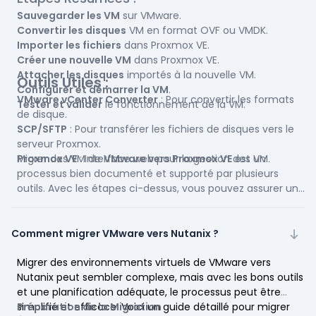
Sauvegarder les VM
sur VMware.
Convertir les disques
VM en format OVF ou VMDK.
Importer les fichiers
dans Proxmox VE.
Créer une nouvelle VM
dans Proxmox VE.
Attacher les disques
importés à la nouvelle VM.
Outils Utiles :
Configurer et démarrer la VM
.
VMware vCenter Converter
: Pour convertir les formats
Tester et valider
le fonctionnement de la VM.
de disque.
SCP/SFTP
: Pour transférer les fichiers de disques vers le
serveur Proxmox.
Proxmox VE
Migrer des VM de
: Interface web pour la gestion des VM.
VMware vers Proxmox VE
est un
processus bien documenté et supporté par plusieurs
outils. Avec les étapes ci-dessus, vous pouvez assurer une
transition en douceur et maintenir la continuité de vos
services.
Comment migrer VMware vers Nutanix ?
Migrer des environnements virtuels de VMware vers
Nutanix peut sembler complexe, mais avec les bons outils
et une planification adéquate, le processus peut être
simplifié et efficace. Voici un guide détaillé pour migrer
Préparation de la Migration
: