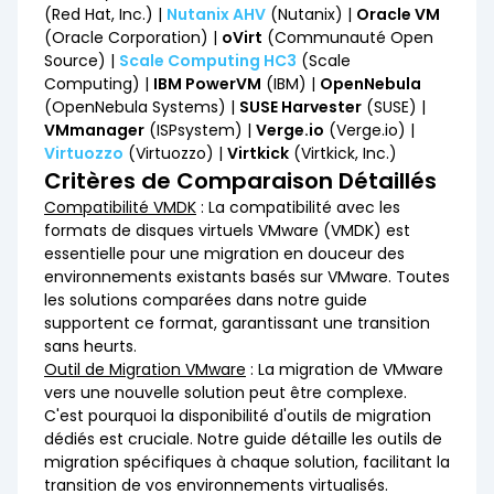
(Red Hat, Inc.) |
Nutanix AHV
(Nutanix) |
Oracle VM
(Oracle Corporation) |
oVirt
(Communauté Open
Source) |
Scale Computing HC3
(Scale
Computing) |
IBM PowerVM
(IBM) |
OpenNebula
(OpenNebula Systems) |
SUSE Harvester
(SUSE) |
VMmanager
(ISPsystem) |
Verge.io
(Verge.io) |
Virtuozzo
(Virtuozzo) |
Virtkick
(Virtkick, Inc.)
Critères de Comparaison Détaillés
Compatibilité VMDK
: La compatibilité avec les
formats de disques virtuels VMware (VMDK) est
essentielle pour une migration en douceur des
environnements existants basés sur VMware. Toutes
les solutions comparées dans notre guide
supportent ce format, garantissant une transition
sans heurts.
Outil de Migration VMware
: La migration de VMware
vers une nouvelle solution peut être complexe.
C'est pourquoi la disponibilité d'outils de migration
dédiés est cruciale. Notre guide détaille les outils de
migration spécifiques à chaque solution, facilitant la
transition de vos environnements virtualisés.