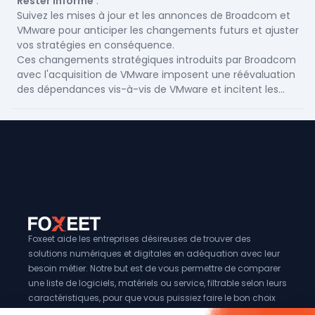
Rester Informé
:
Xen Orchestra pour importer des VM depuis VMware.
Suivez les mises à jour et les annonces de Broadcom et
Tester et Valider
:
VMware pour anticiper les changements futurs et ajuster
Après la migration, testez toutes les machines virtuelles
vos stratégies en conséquence.
pour vous assurer qu'elles fonctionnent correctement
Ces changements stratégiques introduits par Broadcom
dans le nouvel environnement.
avec l'acquisition de VMware imposent une réévaluation
Vérifiez les performances et ajustez les configurations si
des dépendances vis-à-vis de VMware et incitent les
nécessaire pour optimiser l'utilisation des ressources.
clients et les partenaires à envisager des solutions
alternatives pour leurs besoins en virtualisation.
Foxeet aide les entreprises désireuses de trouver des
solutions numériques et digitales en adéquation avec leur
besoin métier. Notre but est de vous permettre de comparer
une liste de logiciels, matériels ou service, filtrable selon leurs
caractéristiques, pour que vous puissiez faire le bon choix
pour votre entreprise.