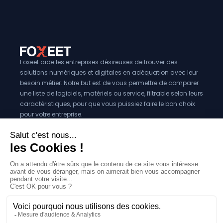
Foxeet aide les entreprises désireuses de trouver des
solutions numériques et digitales en adéquation avec leur
besoin métier. Notre but est de vous permettre de comparer
une liste de logiciels, matériels ou service, filtrable selon leurs
caractéristiques, pour que vous puissiez faire le bon choix
pour votre entreprise.
Vous êtes éditeur?
Se référencer sur Foxeet
Réseaux
© 2024 Foxeet, tous droits reservés
LinkedIn
Facebook
Twitter X
Mentions légales
|
Conditions générales d’utilisation