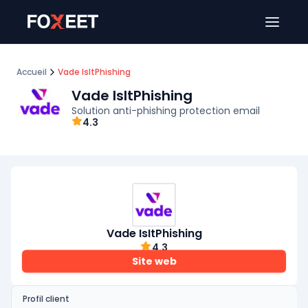
Ouver
Accueil
Vade IsItPhishing
Vade IsItPhishing
Solution anti-phishing protection email
4.3
Vade IsItPhishing
4.3
Site web
Profil client