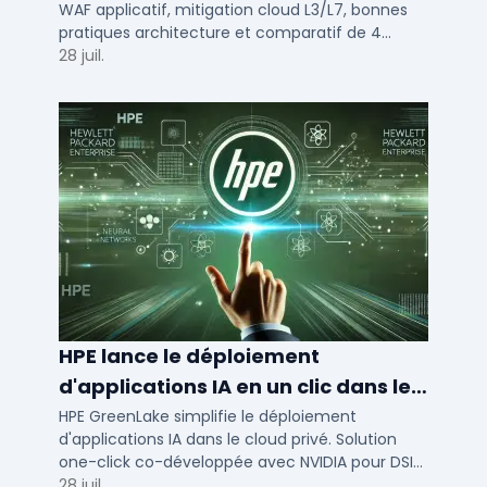
WAF applicatif, mitigation cloud L3/L7, bonnes
pratiques architecture et comparatif de 4
solutions testees par des DSI en 2025.
28 juil.
HPE lance le déploiement
d'applications IA en un clic dans le
cloud privé
HPE GreenLake simplifie le déploiement
d'applications IA dans le cloud privé. Solution
one-click co-développée avec NVIDIA pour DSI
de PME et ETI : performance et conformité.
28 juil.