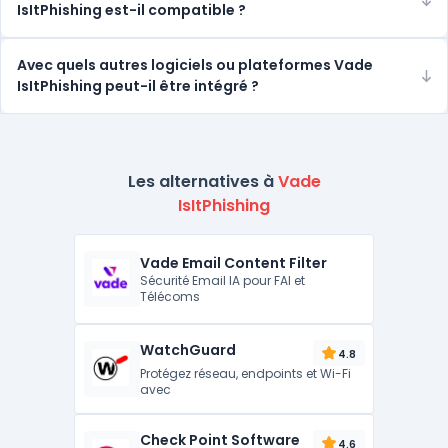
IsItPhishing est-il compatible ?
Avec quels autres logiciels ou plateformes Vade
IsItPhishing peut-il être intégré ?
Les alternatives à
Vade
IsItPhishing
Vade Email Content Filter
Sécurité Email IA pour FAI et
Télécoms
WatchGuard
4.8
Protégez réseau, endpoints et Wi-Fi
avec
Check Point Software
4.6