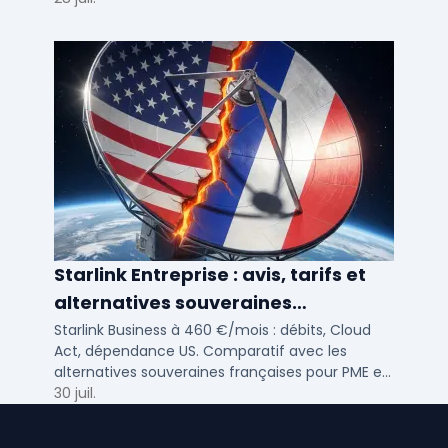
Starlink Entreprise : avis, tarifs et
alternatives souveraines
françaises 2026
Starlink Business à 460 €/mois : débits, Cloud
Act, dépendance US. Comparatif avec les
alternatives souveraines françaises pour PME et
ETI multi-sites. Avis terrain et critères de choix
30 juil.
DSI.