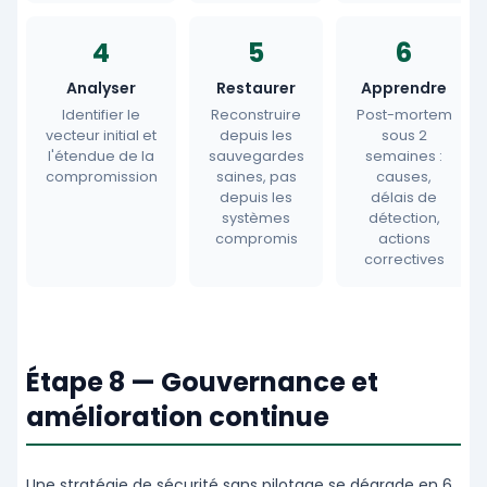
4
5
6
Analyser
Restaurer
Apprendre
Identifier le
Reconstruire
Post-mortem
vecteur initial et
depuis les
sous 2
l'étendue de la
sauvegardes
semaines :
compromission
saines, pas
causes,
depuis les
délais de
systèmes
détection,
compromis
actions
correctives
Étape 8 — Gouvernance et
amélioration continue
Une stratégie de sécurité sans pilotage se dégrade en 6