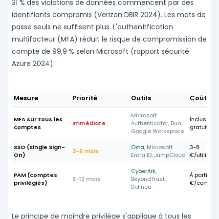
31 % des violations de données commencent par des
identifiants compromis (Verizon DBIR 2024). Les mots de
passe seuls ne suffisent plus. L'authentification
multifacteur (MFA) réduit le risque de compromission de
compte de 99,9 % selon Microsoft (rapport sécurité
Azure 2024).
Mesure
Priorité
Outils
Coût PM
Microsoft
MFA sur tous les
Inclus M36
Immédiate
Authenticator, Duo,
comptes
gratuit
Google Workspace
SSO (Single Sign-
Okta
, Microsoft
3-8
3-6 mois
On)
Entra ID, JumpCloud
€/utilisat
CyberArk
,
PAM (comptes
À partir de
6-12 mois
BeyondTrust,
privilégiés)
€/compte
Delinea
Le principe de moindre privilège s'applique à tous les