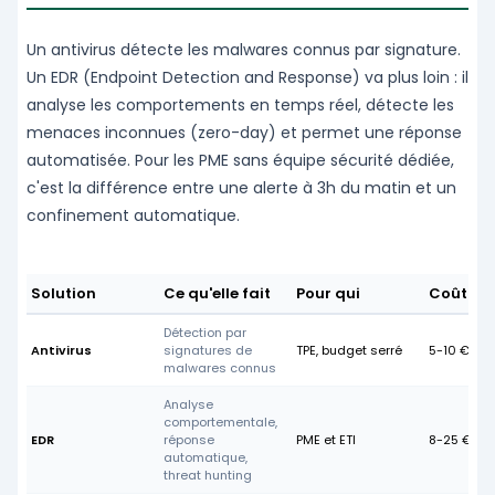
Un antivirus détecte les malwares connus par signature.
Un EDR (Endpoint Detection and Response) va plus loin : il
analyse les comportements en temps réel, détecte les
menaces inconnues (zero-day) et permet une réponse
automatisée. Pour les PME sans équipe sécurité dédiée,
c'est la différence entre une alerte à 3h du matin et un
confinement automatique.
Solution
Ce qu'elle fait
Pour qui
Coût m
Détection par
Antivirus
signatures de
TPE, budget serré
5-10 €/po
malwares connus
Analyse
comportementale,
EDR
réponse
PME et ETI
8-25 €/po
automatique,
threat hunting