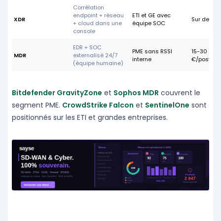
Corrélation
endpoint + réseau
ETI et GE avec
XDR
Sur devis
+ cloud dans une
équipe SOC
console
EDR + SOC
PME sans RSSI
15-30
MDR
externalisé 24/7
interne
€/poste/m
(équipe humaine)
Bitdefender GravityZone
et
Sophos MDR
couvrent le
segment PME.
CrowdStrike Falcon
et
SentinelOne
sont
positionnés sur les ETI et grandes entreprises.