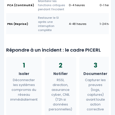
Maintenir les
PCA (Continuité)
fonctions critiques
0-4 heures
0-1 heure
pendant l'incident
Restaurer le SI
après une
PRA (Reprise)
4-48 heures
1-24 heure
interruption
complète
Répondre à un incident : le cadre PICERL
1
2
3
Isoler
Notifier
Documenter
Déconnecter
RSSI,
Capturer les
les systèmes
direction,
preuves
compromis du
assurance
(logs,
réseau
cyber, CNIL
captures)
immédiatement
(72h si
avant toute
données
action
personnelles)
corrective