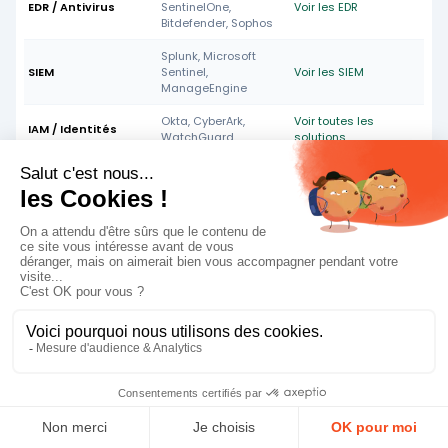
EDR / Antivirus
SentinelOne,
Voir les EDR
Bitdefender, Sophos
Splunk, Microsoft
SIEM
Sentinel,
Voir les SIEM
ManageEngine
Okta, CyberArk,
Voir toutes les
IAM / Identités
WatchGuard
solutions
Bitdefender
Antivirus entreprise
GravityZone, Zscaler,
Voir les antivirus
Acronis
Tout savoir sur
Stratégie de
sécurité informatique en
entreprise : le guide complet
en 8 étapes