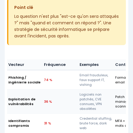
Point clé
La question n'est plus "est-ce qu'on sera attaqués
?" mais "quand et comment on répond ?". Une
stratégie de sécurité informatique se prépare
avant l'incident, pas après.
Vecteur
Fréquence
Exemples
Contre-
Email frauduleux,
Phishing /
Formation +
74 %
faux support IT,
ingénierie sociale
email
vishing
Logiciels non
Patch
Exploitation de
patchés, CVE
36 %
manageme
vulnérabilités
connues, VPN
scanner
obsolètes
Credential stuffing,
Identifiants
MFA + poli
31 %
brute force, dark
compromis
mots de p
web