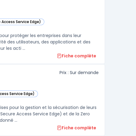
e Access Service Edge)
e catégorie
ur protéger les entreprises dans leur
é des utilisateurs, des applications et des
 les acti ...
Fiche complète
Prix : Sur demande
cess Service Edge)
ans cette catégorie
es pour la gestion et la sécurisation de leurs
(Secure Access Service Edge) et de la Zero
onné ...
Fiche complète