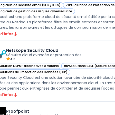
Logiciels de sécurité email (SEG / ICES)
70%
Solutions de Protection d
ir Mimecast dans cette catégorie
— voir Mimecast dans cette ca
Logiciels de gestion des risques cybersécurité
ir Mimecast dans cette catégorie
ast est une plateforme cloud de sécurité email éditée par la
tée au Nasdaq. La plateforme filtre les emails entrants et sortant
res, les ransomwares et les attaques de compromission de mess
 d’infos
Netskope Security Cloud
Sécurité cloud avancée et protection des
4.8
Solution DSPM : alternatives à Varonis
90%
Solutions SASE (Secure Acce
ir Netskope Security Cloud dans cette catégorie
— voir Netskope Security Cloud 
Solutions de Protection des Données (DLP)
ir Netskope Security Cloud dans cette catégorie
ope Security Cloud est une solution avancée de sécurité cloud 
es et des applications dans les environnements cloud. En tant 
ope permet aux entreprises de contrôler et de sécuriser l'accès à
 d’infos
Proofpoint