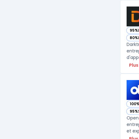
95%
— vo
80%
— vo
Darkt
entre
d'app
Plus
100
— vo
95%
— vo
OpenT
entre
et ex
Plus