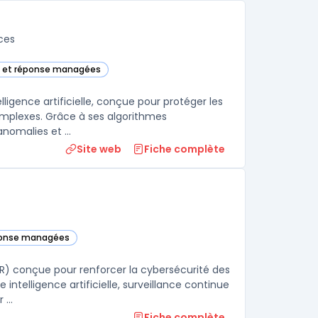
ces
n et réponse managées
tégorie
lligence artificielle, conçue pour protéger les
omplexes. Grâce à ses algorithmes
nomalies et ...
Site web
Fiche complète
éponse managées
gorie
) conçue pour renforcer la cybersécurité des
ntelligence artificielle, surveillance continue
...
Fiche complète