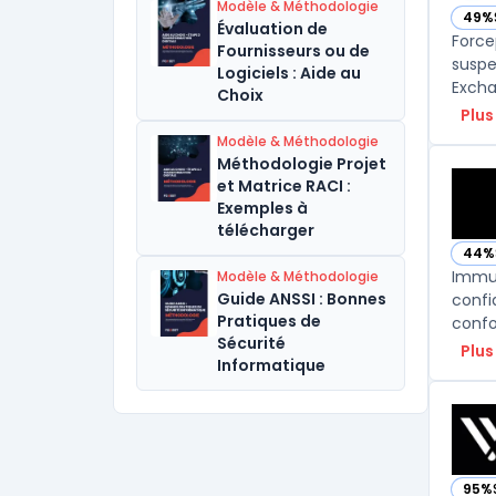
Modèle & Méthodologie
49%
— vo
Évaluation de
Force
Fournisseurs ou de
suspe
Logiciels : Aide au
Excha
Choix
Plus
Modèle & Méthodologie
Méthodologie Projet
et Matrice RACI :
Exemples à
télécharger
44%
— vo
Immut
Modèle & Méthodologie
Guide ANSSI : Bonnes
confi
Pratiques de
confo
Sécurité
Plus
Informatique
95%