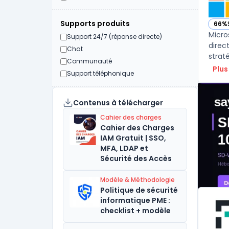
Supports produits
66%
— vo
Micro
Support 24/7 (réponse directe)
direc
Chat
Communauté
Plus
Support téléphonique
Contenus à télécharger
Cahier des charges
Cahier des Charges
IAM Gratuit | SSO,
MFA, LDAP et
Sécurité des Accès
Modèle & Méthodologie
Politique de sécurité
informatique PME :
checklist + modèle