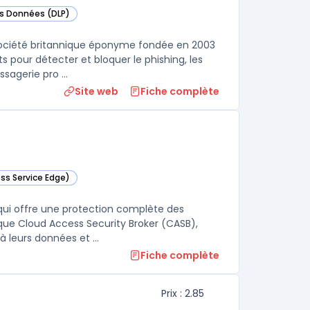
es Données (DLP)
tégorie
 société britannique éponyme fondée en 2003
s pour détecter et bloquer le phishing, les
agerie pro ...
Site web
Fiche complète
ss Service Edge)
dans cette catégorie
qui offre une protection complète des
que Cloud Access Security Broker (CASB),
 leurs données et ...
Fiche complète
Prix : 2.85