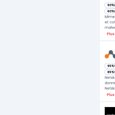
90%
— vo
60%
— vo
Mimec
et co
malwa
Plus
95%
— vo
85%
— vo
Netsk
donné
Netsk
Plus