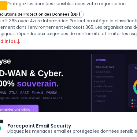
Protégez les données sensibles dans votre organisation
Solutions de Protection des Données (DLP)
ir Microsoft 365 avec Azure Information Protection dans cette catégorie
soft 365 avec Azure Information Protection intègre la classifica
tement dans l’environnement Microsoft 365. Les organisations d
 d’infos
Forcepoint Email Security
Bloquez les menaces email et protégez les données sensibl