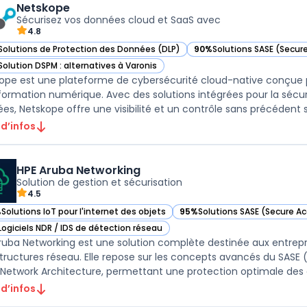
Netskope
Sécurisez vos données cloud et SaaS avec
4.8
Solutions de Protection des Données (DLP)
90%
Solutions SASE (Secur
ir Netskope dans cette catégorie
— voir Netskope dans cett
Solution DSPM : alternatives à Varonis
ir Netskope dans cette catégorie
ope est une plateforme de cybersécurité cloud-native conçue po
formation numérique. Avec des solutions intégrées pour la sécurit
es, Netskope offre une visibilité et un contrôle sans précédent sur
 d’infos
HPE Aruba Networking
Solution de gestion et sécurisation
4.5
%
Solutions IoT pour l'internet des objets
95%
Solutions SASE (Secure Ac
ir HPE Aruba Networking dans cette catégorie
— voir HPE Aruba Networking d
Logiciels NDR / IDS de détection réseau
ir HPE Aruba Networking dans cette catégorie
ruba Networking est une solution complète destinée aux entrepris
structures réseau. Elle repose sur les concepts avancés du SASE 
 Network Architecture, permettant une protection optimale des d
 d’infos