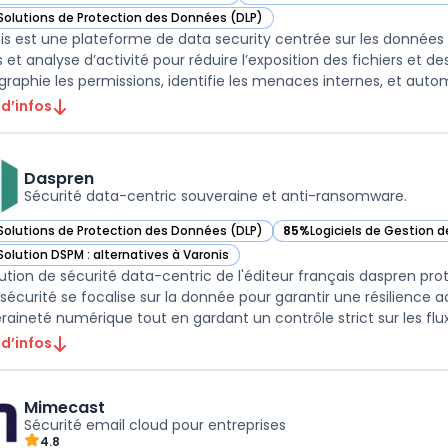
ir Varonis dans cette catégorie
— voir Varonis dans cette catég
Solutions de Protection des Données (DLP)
ir Varonis dans cette catégorie
is est une plateforme de data security centrée sur les donnée
et analyse d’activité pour réduire l’exposition des fichiers et des 
graphie les permissions, identifie les menaces internes, et automa
 d’infos
Daspren
Sécurité data-centric souveraine et anti-ransomware.
Solutions de Protection des Données (DLP)
85%
Logiciels de Gestion 
ir Daspren dans cette catégorie
— voir Daspren dans cette
Solution DSPM : alternatives à Varonis
ir Daspren dans cette catégorie
lution de sécurité data-centric de l'éditeur français daspren prot
sécurité se focalise sur la donnée pour garantir une résilience 
 d’infos
Mimecast
Sécurité email cloud pour entreprises
4.8