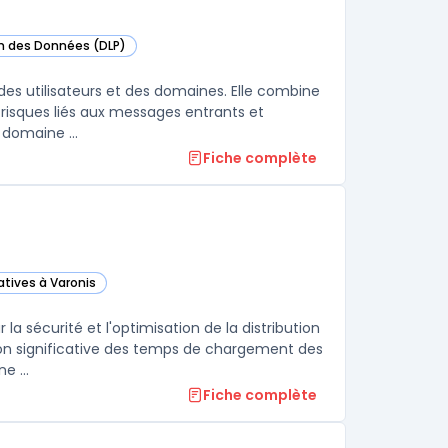
on des Données (DLP)
te catégorie
des utilisateurs et des domaines. Elle combine
risques liés aux messages entrants et
sortants. La solution adresse le phishing, le malware et l’usurpation de domaine ...
Fiche complète
atives à Varonis
 catégorie
la sécurité et l'optimisation de la distribution
on significative des temps de chargement des
e ...
Fiche complète