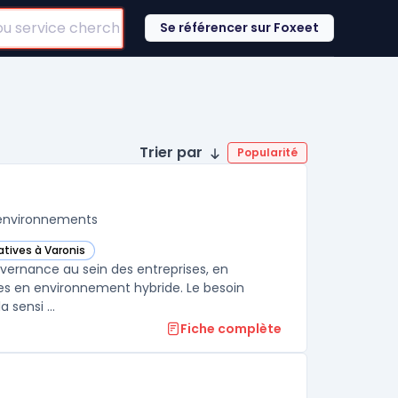
Se référencer sur Foxeet
Trier par
Popularité
 environnements
atives à Varonis
view (now Microsoft Purview) dans cette catégorie
overnance au sein des entreprises, en
nées en environnement hybride. Le besoin
 sensi ...
Fiche complète