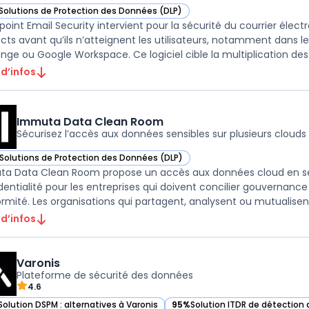
Solutions de Protection des Données (DLP)
ir Forcepoint Email Security dans cette catégorie
point Email Security intervient pour la sécurité du courrier élec
cts avant qu’ils n’atteignent les utilisateurs, notamment dans l
nge ou Google Workspace. Ce logiciel cible la multiplication des 
 d’infos
Immuta Data Clean Room
Sécurisez l’accès aux données sensibles sur plusieurs clouds
Solutions de Protection des Données (DLP)
ir Immuta Data Clean Room dans cette catégorie
a Data Clean Room propose un accès aux données cloud en sel
dentialité pour les entreprises qui doivent concilier gouvernanc
rmité. Les organisations qui partagent, analysent ou mutualisent 
 d’infos
Varonis
Plateforme de sécurité des données
4.6
Solution DSPM : alternatives à Varonis
95%
Solution ITDR de détection