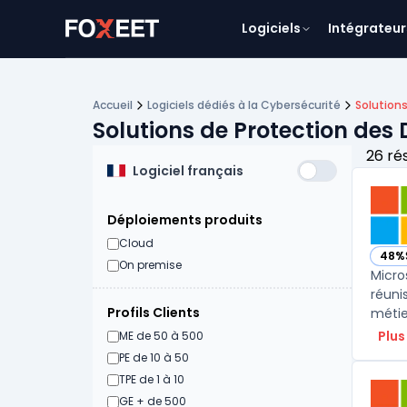
Logiciels
Intégrateur
Accueil
Logiciels dédiés à la Cybersécurité
Solution
Solutions de Protection des
26 ré
Logiciel français
Déploiements produits
Cloud
48%
— vo
On premise
Micro
réuni
Profils Clients
métier
Plus
ME de 50 à 500
PE de 10 à 50
TPE de 1 à 10
GE + de 500