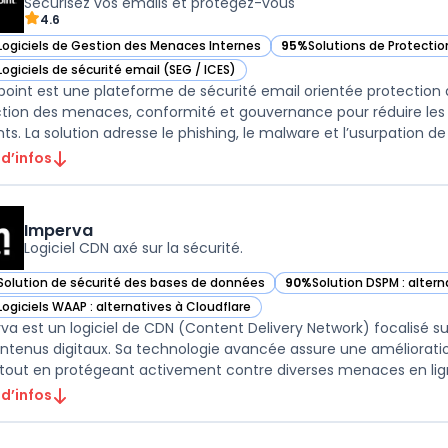
Sécurisez vos emails et protégez-vous
4.6
Logiciels de Gestion des Menaces Internes
95%
Solutions de Protecti
ir Proofpoint dans cette catégorie
— voir Proofpoint dans cet
Logiciels de sécurité email (SEG / ICES)
ir Proofpoint dans cette catégorie
point est une plateforme de sécurité email orientée protection 
tion des menaces, conformité et gouvernance pour réduire les 
 d’infos
Imperva
Logiciel CDN axé sur la sécurité.
Solution de sécurité des bases de données
90%
Solution DSPM : altern
ir Imperva dans cette catégorie
— voir Imperva dans cette
Logiciels WAAP : alternatives à Cloudflare
ir Imperva dans cette catégorie
va est un logiciel de CDN (Content Delivery Network) focalisé sur 
ntenus digitaux. Sa technologie avancée assure une améliorati
, tout en protégeant activement contre diverses menaces en lign
 d’infos