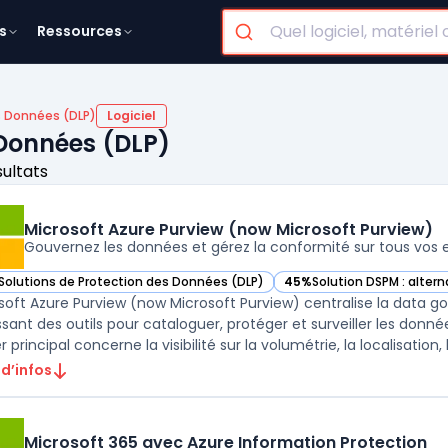
s
Ressources
s Données (DLP)
Logiciel
 Données (DLP)
sultats
Microsoft Azure Purview (now Microsoft Purview)
Gouvernez les données et gérez la conformité sur tous vos
Solutions de Protection des Données (DLP)
45%
Solution DSPM : altern
ir Microsoft Azure Purview (now Microsoft Purview) dans cette catégorie
— voir Microsoft Azure Pur
soft Azure Purview (now Microsoft Purview) centralise la data g
ssant des outils pour cataloguer, protéger et surveiller les don
 principal concerne la visibilité sur la volumétrie, la localisation, la
 d’infos
Microsoft 365 avec Azure Information Protection