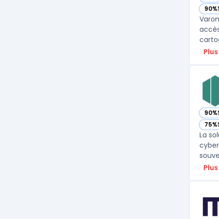
— vo
90%
— vo
Varon
accès 
carto
Plus
90%
— vo
75%
— vo
La so
cyber
Plus