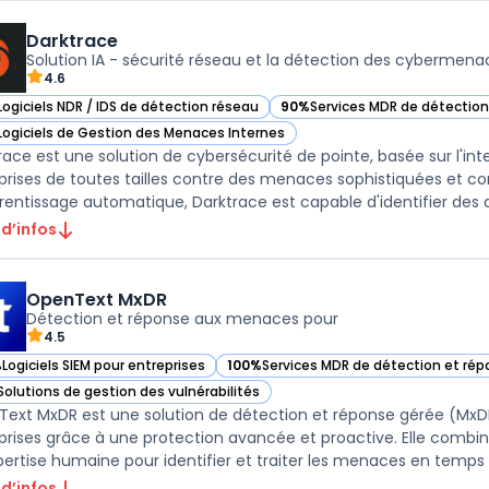
Darktrace
Solution IA - sécurité réseau et la détection des cybermena
4.6
Logiciels NDR / IDS de détection réseau
90%
Services MDR de détectio
ir Darktrace dans cette catégorie
— voir Darktrace dans cette ca
Logiciels de Gestion des Menaces Internes
ir Darktrace dans cette catégorie
race est une solution de cybersécurité de pointe, basée sur l'inte
prises de toutes tailles contre des menaces sophistiquées et c
rentissage automatique, Darktrace est capable d'identifier des a
 d’infos
OpenText MxDR
Détection et réponse aux menaces pour
4.5
%
Logiciels SIEM pour entreprises
100%
Services MDR de détection et r
ir OpenText MxDR dans cette catégorie
— voir OpenText MxDR dans cette caté
Solutions de gestion des vulnérabilités
ir OpenText MxDR dans cette catégorie
ext MxDR est une solution de détection et réponse gérée (MxDR
prises grâce à une protection avancée et proactive. Elle combine i
pertise humaine pour identifier et traiter les menaces en temps r 
 d’infos