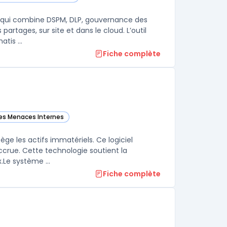
orie
s qui combine DSPM, DLP, gouvernance des
partages, sur site et dans le cloud. L’outil
tis ...
Fiche complète
des Menaces Internes
 catégorie
ège les actifs immatériels. Ce logiciel
accrue. Cette technologie soutient la
souveraineté numérique tout en gardant un contrôle strict sur les flux.Le système ...
Fiche complète