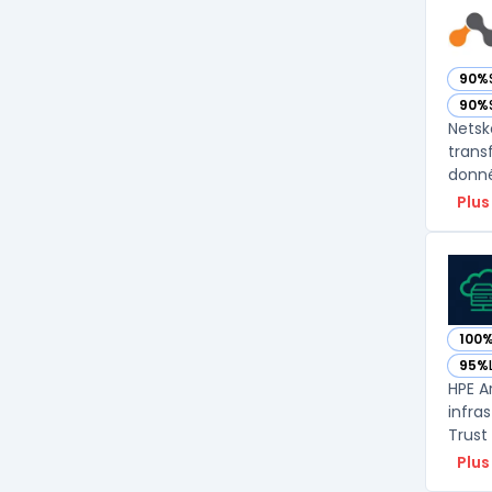
90%
— vo
90%
— vo
Netsk
trans
donné
Plus
100
— vo
95%
— vo
HPE A
infra
Trust
Plus