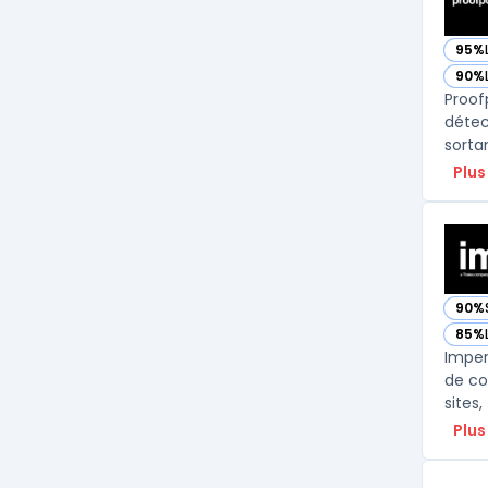
95%
— vo
90%
— vo
Proof
détec
Plus
90%
— vo
85%
— vo
Imper
de co
sites
Plus