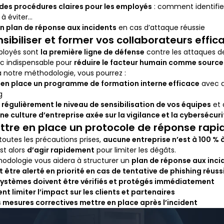
 des procédures claires pour les employés
: comment identifier
 à éviter…
n plan de réponse aux incidents
en cas d’attaque réussie
nsibiliser et former vos collaborateurs eff
ployés sont
la première ligne de défense
contre les attaques d
c indispensable pour
réduire le facteur humain comme source 
 notre méthodologie, vous pourrez :
 en place un programme de formation interne efficace
avec d
g
 régulièrement le niveau de sensibilisation de vos équipes
et 
ne culture d’entreprise axée sur la vigilance et la cybersécuri
ettre en place un protocole de réponse rapi
toutes les précautions prises,
aucune entreprise n’est à 100 % à
est alors
d’agir rapidement
pour limiter les dégâts.
odologie vous aidera à structurer un
plan de réponse aux inci
t être alerté en priorité en cas de tentative de phishing réuss
systèmes doivent être vérifiés et protégés immédiatement
 limiter l’impact sur les clients et partenaires
 mesures correctives mettre en place après l’incident