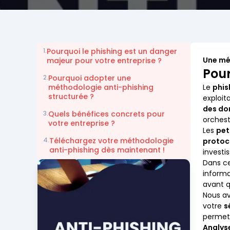
1.
Pourquoi le phishing est un danger
Une mé
majeur pour votre entreprise ?
Pour
2.
Pourquoi adopter une
méthodologie anti-phishing
Le
phis
structurée ?
exploit
des do
3.
Quels bénéfices concrets pour
orchest
votre entreprise ?
Les
pet
4.
Téléchargez votre méthodologie
protoc
anti-phishing dès maintenant !
investi
Dans ce
informa
avant q
Nous a
votre
s
permett
Analyse