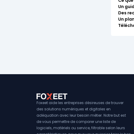
Ce que
Un guid
Des re
Un pla
Téléch
Foxeet aide les entreprises désireuses de trouver
des solutions numériques et digitales en
adéquation avec leur besoin métier. Notre but est
de vous permettre de comparer une liste de
logiciels, matériels ou service, filtrable selon leurs