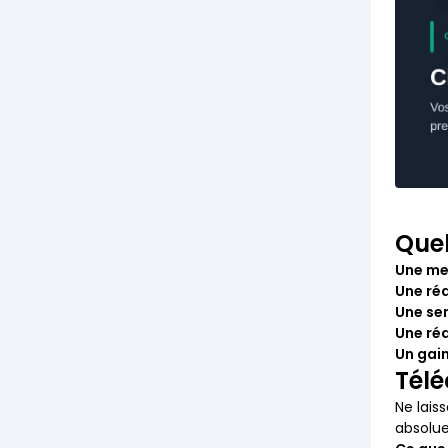
Quel
Une me
Une réd
Une se
Une réa
Un gai
Télé
Ne lais
absolue