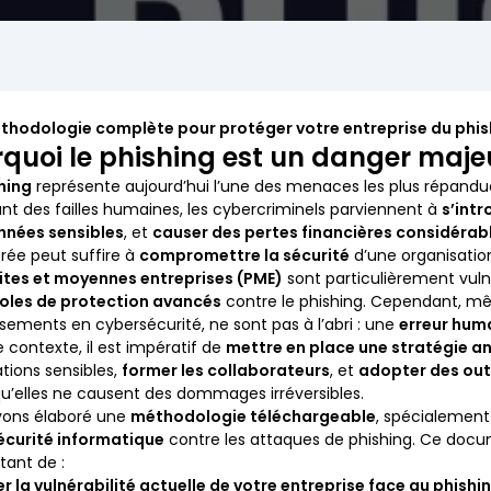
thodologie complète pour protéger votre entreprise du phis
quoi le phishing est un danger majeu
hing
représente aujourd’hui l’une des menaces les plus répandu
ant des failles humaines, les cybercriminels parviennent à
s’int
nnées sensibles
, et
causer des pertes financières considérab
rée peut suffire à
compromettre la sécurité
d’une organisation
ites et moyennes entreprises (PME)
sont particulièrement vuln
oles de protection avancés
contre le phishing. Cependant, m
ssements en cybersécurité, ne sont pas à l’abri : une
erreur hum
 contexte, il est impératif de
mettre en place une stratégie a
tions sensibles,
former les collaborateurs
, et
adopter des outi
u’elles ne causent des dommages irréversibles.
vons élaboré une
méthodologie téléchargeable
, spécialement
écurité informatique
contre les attaques de phishing. Ce doc
ant de :
r la vulnérabilité actuelle de votre entreprise face au phishi