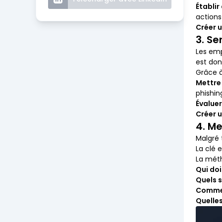
Établir
actions
Créer u
3. Se
Les em
est don
Grâce à
Mettre
phishin
Évaluer
Créer u
4. M
Malgré 
La clé 
La méth
Qui doi
Quels 
Comment
Quelles