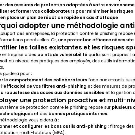
er des mesures de protection adaptées à votre environnemen
liser et former vos collaborateurs pour minimiser les risques
en place un plan de réaction rapide en cas d’attaque
quoi adopter une méthodologie anti
 plupart des entreprises, la protection contre le phishing rep
formations ponctuelles. Or,
une protection efficace nécessite
entifier les failles existantes et les risques s
 entreprise a des
points de vulnérabilité
qui lui sont propres. 
soit au niveau des pratiques des employés, des outils informati
s.
s guidera pour :
er le comportement des collaborateurs
face aux e-mails sus
r l’efficacité de vos filtres anti-phishing
et des mesures de pro
 la robustesse des accès aux données sensibles
et la gestion 
ployer une protection proactive et multi-n
système de protection contre le phishing repose sur
plusieurs 
 technologiques
et des
bonnes pratiques internes
.
éthodologie vous aidera à :
onner et configurer les bons outils anti-phishing
: filtrage de
ification multi-facteurs (MFA)…