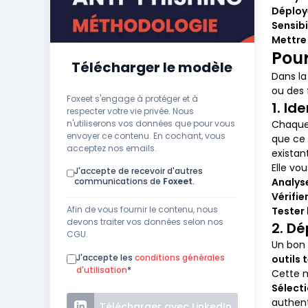
Déploy
Sensibi
Mettre 
Pour
Télécharger le modèle
Dans la
ou des 
Foxeet s'engage à protéger et à
1. Id
respecter votre vie privée. Nous
n'utiliserons vos données que pour vous
Chaque
envoyer ce contenu. En cochant, vous
que ce 
acceptez nos emails.
existant
Elle vou
J'accepte de recevoir d'autres
communications de
Foxeet
.
Analys
Vérifie
Afin de vous fournir le contenu, nous
Tester
devons traiter vos données selon nos
2. Dé
CGU.
Un bon 
J'accepte les
conditions générales
outils
d'utilisation
*
Cette m
Sélecti
authent
Télécharger avec LinkedIn