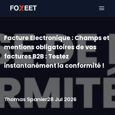
Ouver
Facture Electronique : Champs et
mentions obligatoires de vos
factures B2B : Testez
instantanément la conformité !
Thomas Spanier
28 Jul 2026