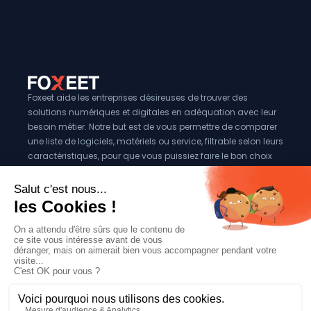
Foxeet aide les entreprises désireuses de trouver des
solutions numériques et digitales en adéquation avec leur
besoin métier. Notre but est de vous permettre de comparer
une liste de logiciels, matériels ou service, filtrable selon leurs
caractéristiques, pour que vous puissiez faire le bon choix
pour votre entreprise.
Vous êtes éditeur?
Se référencer sur Foxeet
Réseaux
© 2024 Foxeet, tous droits reservés
LinkedIn
Facebook
Twitter X
Mentions légales
|
Conditions générales d’utilisation