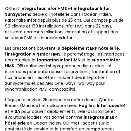
OBI est
intégrateur Infor HMS
et
intégrateur Infor
SunSystems
dédié à l’hôtellerie dans l’Océan Indien.
Partenaire Infor depuis plus de 25 ans, OBI compte plus de
90 clients et 160 installations Infor HMS dans 22 pays,
assurant commercialisation, installation et support des
solutions PMS et financières Infor.
Les prestations couvrent le
déploiement ERP hôtellerie
,
l’
intégration API Infor HMS
, le paramétrage, les interfaces
comptables, la
formation Infor HMS
et le
support Infor
HMS
. OBI réalise workshops, parcours digital client et
interfaces pour automatiser réservations, facturation et
flux financiers. Les offres incluent des intégrations
SunSystems et des APIs One-way/Two-way pour
synchronisation PMS-comptabilité.
L’équipe d’environ 25 personnes opère depuis Quatre
Bornes (Maurice) et collabore avec
Hagiles
,
Interfaces 64
et
HISA
pour couvrir déploiements, télé-assistance et
évolutions locales. Positionné comme
intégrateur ERP
hôtellerie
en Océan Indien, OBI met l’accent sur la
continuité de service et le transfert de compétences.