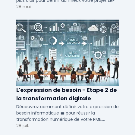
plus clair pour définir au mieux votre projet ERP
28 mai
L'expression de besoin - Etape 2 de
la transformation digitale
Découvrez comment définir votre expression de
besoin informatique 💼 pour réussir la
transformation numérique de votre PME.
Optimisez vos processus métiers et RH avec nos
28 juil.
conseils.