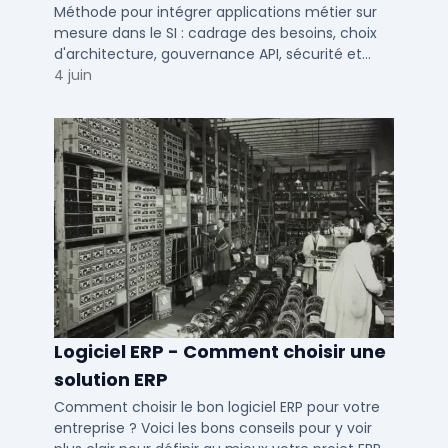
SI ?
Méthode pour intégrer applications métier sur
mesure dans le SI : cadrage des besoins, choix
d'architecture, gouvernance API, sécurité et
conduite du changement.
4 juin
Logiciel ERP - Comment choisir une
solution ERP
Comment choisir le bon logiciel ERP pour votre
entreprise ? Voici les bons conseils pour y voir