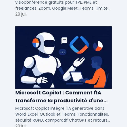
visioconference gratuits pour TPE, PME et
freelances. Zoom, Google Meet, Teams : limites,
participants, fonctions cles pour bien choisir.
28 juil.
Microsoft Copilot : Comment l'IA
transforme la productivité d'une
PME/ETI ?
Microsoft Copilot intègre l'IA générative dans
Word, Excel, Outlook et Teams. Fonctionnalités,
sécurité RGPD, comparatif ChatGPT et retours
concrets pour PME et ETI françaises.
28 juil.