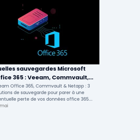
elles sauvegardes Microsoft
fice 365 : Veeam, Commvault,
etapp
eam Office 365, Commvault & Netapp : 3
utions de sauvegarde pour parer à une
ntuelle perte de vos données office 365.
ci notre ...
 mai