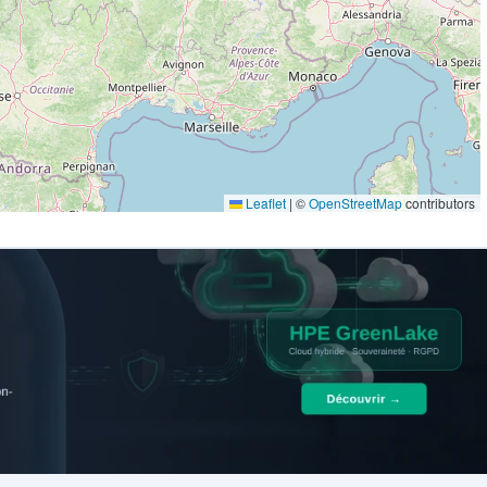
Leaflet
|
©
OpenStreetMap
contributors