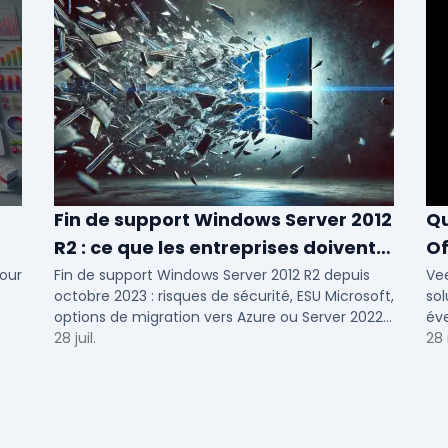
Fin de support Windows Server 2012
Qu
R2 : ce que les entreprises doivent
Of
savoir
N
our
Fin de support Windows Server 2012 R2 depuis
Ve
octobre 2023 : risques de sécurité, ESU Microsoft,
sol
options de migration vers Azure ou Server 2022
éve
pour TPE, PME et ETI.
28 juil.
Voi
28