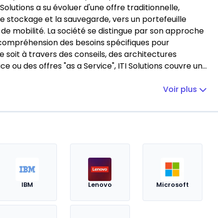
Solutions a su évoluer d'une offre traditionnelle,
le stockage et la sauvegarde, vers un portefeuille
tingue par son approche
a compréhension des besoins spécifiques pour
 soit à travers des conseils, des architectures
e ou des offres "as a Service", ITI Solutions couvre un
t de ses collaborateurs et une intégration harmonieuse
Voir plus
rs, partenaires et la région. Ces valeurs se reflètent
ons qui garantissent la disponibilité et la performance
ation. En outre, ITI Solutions joue un
ale de ses clients, en alignant les objectifs du système
n ou du commerce. Cela se traduit par des solutions
ntes. La gestion budgétaire est également un aspect
CO, l'assistance à maîtrise d'ouvrage sur les projets
tenances, contribuant à un meilleur contrôle des
IBM
Lenovo
Microsoft