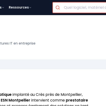
s
Ressources
tures IT en entreprise
atique
implanté au Crès près de Montpellier,
e
ESN Montpellier
intervient comme
prestataire
ses et propose également des solutions en tant