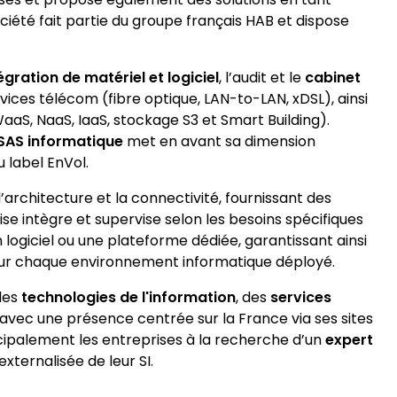
ociété fait partie du groupe français HAB et dispose
égration de matériel et logiciel
, l’audit et le
cabinet
ces télécom (fibre optique, LAN-to-LAN, xDSL), ainsi
aaS, NaaS, IaaS, stockage S3 et Smart Building).
SAS informatique
met en avant sa dimension
u label EnVol.
l’architecture et la connectivité, fournissant des
ise intègre et supervise selon les besoins spécifiques
logiciel ou une plateforme dédiée, garantissant ainsi
our chaque environnement informatique déployé.
des
technologies de l'information
, des
services
 avec une présence centrée sur la France via ses sites
cipalement les entreprises à la recherche d’un
expert
xternalisée de leur SI.