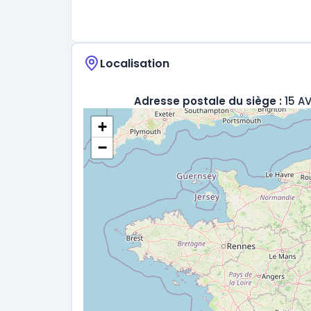
Localisation
Adresse postale du siège :
15 A
+
−