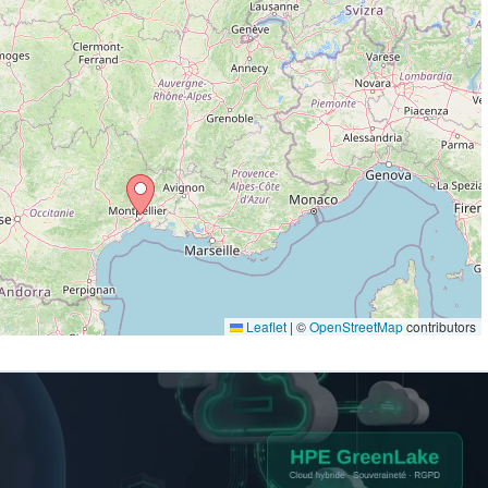
Leaflet
|
©
OpenStreetMap
contributors