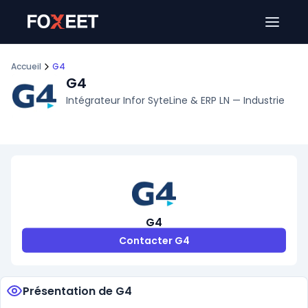
Ouver
Accueil
G4
G4
Intégrateur Infor SyteLine & ERP LN — Industrie
G4
Contacter G4
Présentation de G4