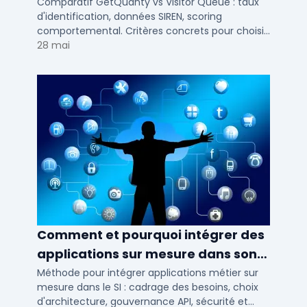
d'identification visiteurs B2B
Comparatif GetQuanty vs Visitor Queue : taux
d'identification, données SIREN, scoring
comportemental. Critères concrets pour choisir
votre solution de lead generation B2B en PME et
28 mai
ETI.
Comment et pourquoi intégrer des
applications sur mesure dans son
SI ?
Méthode pour intégrer applications métier sur
mesure dans le SI : cadrage des besoins, choix
d'architecture, gouvernance API, sécurité et