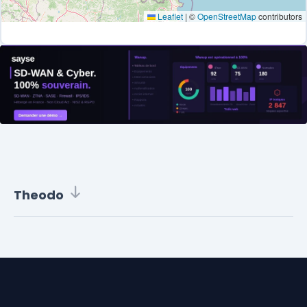
Leaflet
|
©
OpenStreetMap
contributors
Theodo