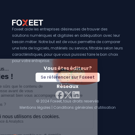
Foxeet aide les entreprises désireuses de trouver des
solutions numériques et digitales en adéquation avec leur
besoin métier. Notre but est de vous permettre de comparer
une liste de logiciels, matériels ou service, filtrable selon leurs
caractéristiques, pour que vous puissiez faire le bon choix
pour votre entreprise.
Vous êtes éditeur?
Se référencer sur Foxeet
Réseaux
© 2024 Foxeet, tous droits reservés
LinkedIn
Facebook
Twitter X
Mentions légales
|
Conditions générales d’utilisation