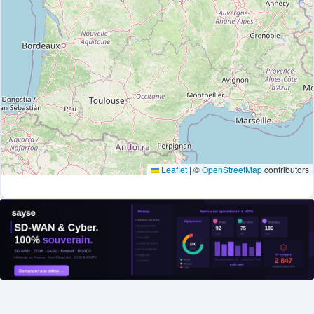
Leaflet
|
©
OpenStreetMap
contributors