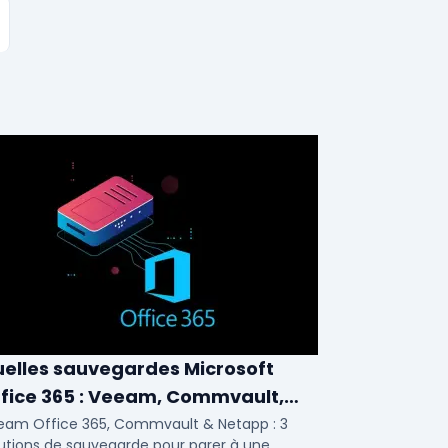
elles sauvegardes Microsoft
fice 365 : Veeam, Commvault,
etapp
eam Office 365, Commvault & Netapp : 3
utions de sauvegarde pour parer à une