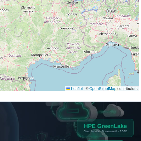
Leaflet
|
©
OpenStreetMap
contributors