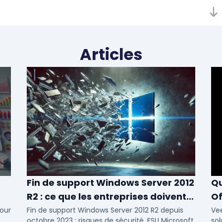
Articles
Fin de support Windows Server 2012
Qu
R2 : ce que les entreprises doivent
Of
savoir
N
our
Fin de support Windows Server 2012 R2 depuis
Ve
octobre 2023 : risques de sécurité, ESU Microsoft,
sol