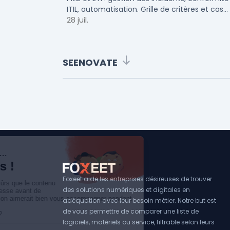
ITIL, automatisation. Grille de critères et cas
d'usage par taille d'entreprise.
28 juil.
SEENOVATE
Foxeet aide les entreprises désireuses de trouver
des solutions numériques et digitales en
adéquation avec leur besoin métier. Notre but est
de vous permettre de comparer une liste de
logiciels, matériels ou service, filtrable selon leurs