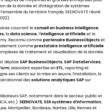
ion de la donnée et d’intégration de systèmes
 l’ensemble du territoire français, SEENOVATE réunit
2022).
vices couvrant le
conseil en business intelligence
,
es
, la
data science
, l’
intelligence artificielle
et la
ademy. Reconnu comme
partenaire BusinessObjects
et
nt également comme
prestataire intelligence artificielle
omplexes de traitement et visualisation de la donnée.
et déploie
SAP BusinessObjects
,
SAP DataServices
,
tform
, associant expertise en
ETL
, reporting et
e ses clients sur la mise en œuvre, l’installation, la
opérationnel des
solutions analytiques SAP
sur
tilisateurs SAP, notamment dans le secteur public et
NCA, etc.).
SEENOVATE
,
SSII systèmes d’information
,
se, Montpellier, Bordeaux, Nantes, Lille, Rennes et