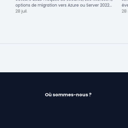
options de migration vers Azure ou Server 2022
éve
pour TPE, PME et ETI.
28 juil.
Voi
28
Où sommes-nous ?