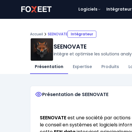
Logiciels
Intégrateur
Accueil
SEENOVATE
Intégrateur
SEENOVATE
Intègre et optimise les solutions anal
Présentation
Expertise
Produits
L
Présentation de SEENOVATE
SEENOVATE
est une société par actions
le conseil en systèmes et logiciels infor
cette
ESN data
intervient principalem