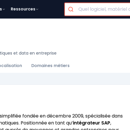
s
Ressources
ytiques et data en entreprise
ocalisation
Domaines métiers
 simplifiée fondée en décembre 2009, spécialisée dans
matiques. Positionnée en tant qu’
intégrateur SAP
,
ent auprès de moyennes et grandes entreprises pour