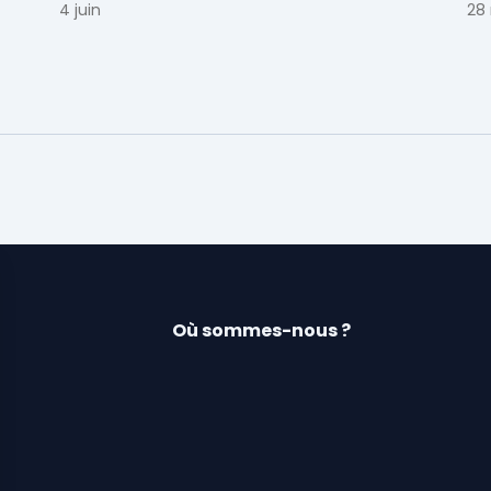
 et
conduite du changement.
4 juin
28
Où sommes-nous ?