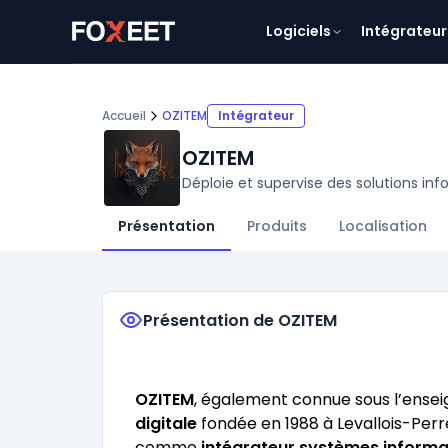
Logiciels
Intégrateur
Accueil
OZITEM
Intégrateur
OZITEM
Déploie et supervise des solutions in
Présentation
Produits
Localisation
Présentation de OZITEM
OZITEM
, également connue sous l’ensei
digitale
fondée en 1988 à Levallois-Perre
comme
intégrateur systèmes informa