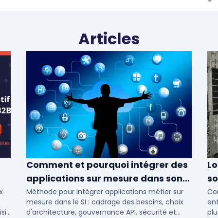
Articles
Comment et pourquoi intégrer des
Lo
applications sur mesure dans son
so
SI ?
x
Méthode pour intégrer applications métier sur
Com
mesure dans le SI : cadrage des besoins, choix
ent
sir
d'architecture, gouvernance API, sécurité et
plu