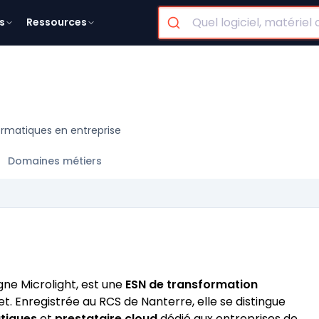
s
Ressources
formatiques en entreprise
Domaines métiers
gne Microlight, est une
ESN de transformation
t. Enregistrée au RCS de Nanterre, elle se distingue
tiques
et
prestataire cloud
dédié aux entreprises de