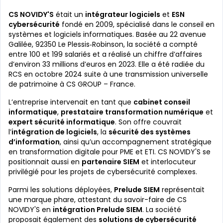
CS NOVIDY'S
était un
intégrateur logiciels
et
ESN
cybersécurité
fondé en 2009, spécialisé dans le conseil en
systèmes et logiciels informatiques. Basée au 22 avenue
Galilée, 92350 Le Plessis‑Robinson, la société a compté
entre 100 et 199 salariés et a réalisé un chiffre d’affaires
d’environ 33 millions d’euros en 2023. Elle a été radiée du
RCS en octobre 2024 suite à une transmission universelle
de patrimoine à CS GROUP – France.
L’entreprise intervenait en tant que
cabinet conseil
informatique
,
prestataire transformation numérique
et
expert sécurité informatique
. Son offre couvrait
l’
intégration de logiciels
, la
sécurité des systèmes
d’information
, ainsi qu’un accompagnement stratégique
en transformation digitale pour PME et ETI. CS NOVIDY'S se
positionnait aussi en
partenaire SIEM
et interlocuteur
privilégié pour les projets de cybersécurité complexes.
Parmi les solutions déployées,
Prelude SIEM
représentait
une marque phare, attestant du savoir-faire de CS
NOVIDY'S en
intégration Prelude SIEM
. La société
proposait également des
solutions de cybersécurité