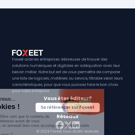
Foxeet aide les entreprises désireuses de trouver des
solutions numériques et digitales en adéquation avec leur
besoin métier. Notre but est de vous permettre de comparer
une liste de logiciels, matériels ou service, filtrable selon leurs
caractéristiques, pour que vous puissiez faire le bon choix
pour votre entreprise.
Vous êtes éditeur?
Se référencer sur Foxeet
Réseaux
© 2024 Foxeet, tous droits reservés
LinkedIn
Facebook
Twitter X