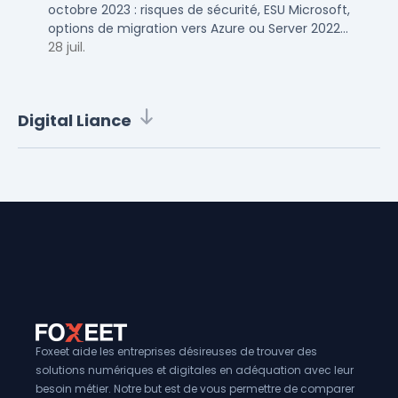
octobre 2023 : risques de sécurité, ESU Microsoft,
options de migration vers Azure ou Server 2022
pour TPE, PME et ETI.
28 juil.
Digital Liance
Foxeet aide les entreprises désireuses de trouver des
solutions numériques et digitales en adéquation avec leur
besoin métier. Notre but est de vous permettre de comparer