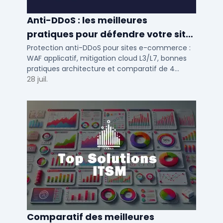
Anti-DDoS : les meilleures
pratiques pour défendre votre site
e-commerce en 2025
Protection anti-DDoS pour sites e-commerce :
WAF applicatif, mitigation cloud L3/L7, bonnes
pratiques architecture et comparatif de 4
solutions testees par des DSI en 2025.
28 juil.
Comparatif des meilleures