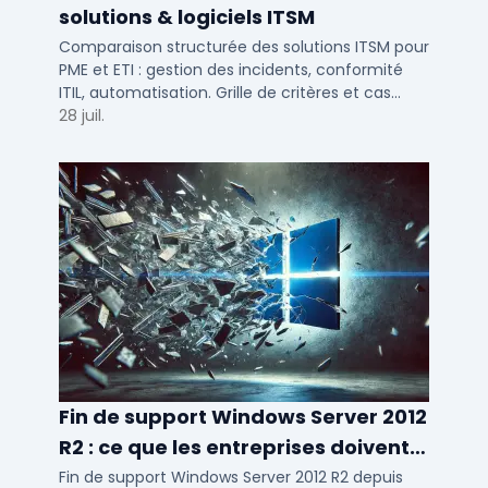
solutions & logiciels ITSM
Comparaison structurée des solutions ITSM pour
PME et ETI : gestion des incidents, conformité
ITIL, automatisation. Grille de critères et cas
d'usage par taille d'entreprise.
28 juil.
Fin de support Windows Server 2012
R2 : ce que les entreprises doivent
savoir
Fin de support Windows Server 2012 R2 depuis