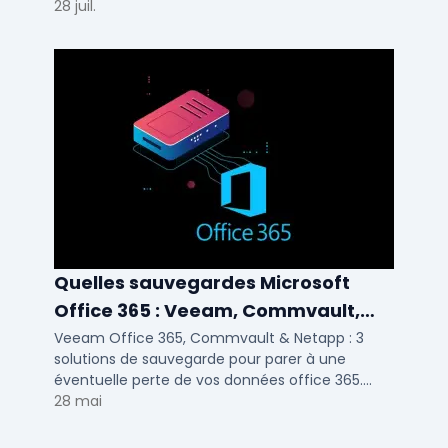
pour TPE, PME et ETI.
28 juil.
Quelles sauvegardes Microsoft
Office 365 : Veeam, Commvault,
Netapp
Veeam Office 365, Commvault & Netapp : 3
solutions de sauvegarde pour parer à une
éventuelle perte de vos données office 365.
Voici notre ...
28 mai