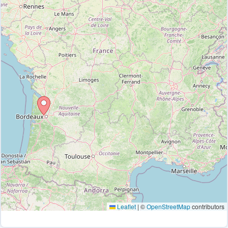
Leaflet
|
©
OpenStreetMap
contributors