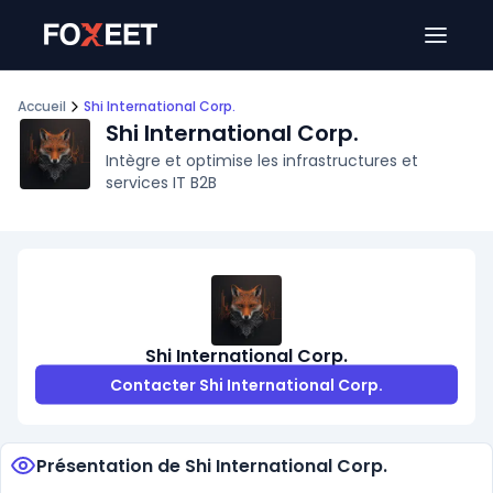
Ouver
Accueil
Shi International Corp.
Shi International Corp.
Intègre et optimise les infrastructures et
services IT B2B
Shi International Corp.
Contacter Shi International Corp.
Présentation de Shi International Corp.