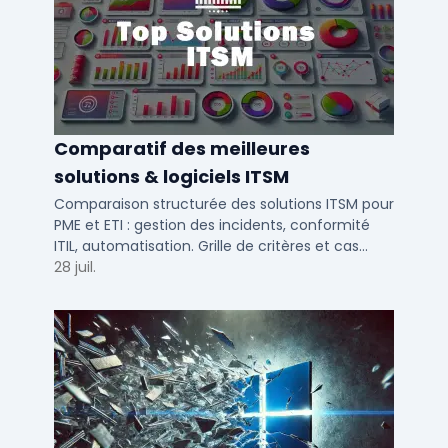
Comparatif des meilleures
solutions & logiciels ITSM
Comparaison structurée des solutions ITSM pour
PME et ETI : gestion des incidents, conformité
ITIL, automatisation. Grille de critères et cas
d'usage par taille d'entreprise.
28 juil.