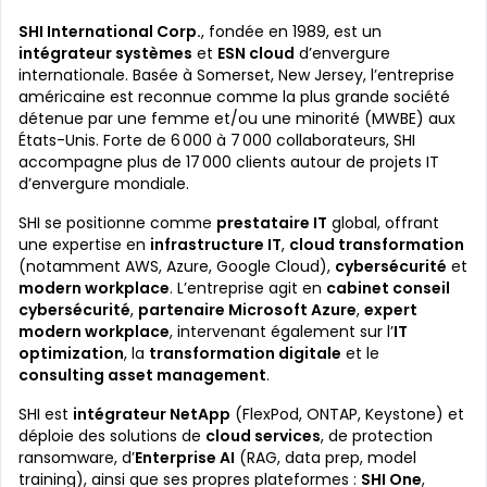
SHI International Corp.
, fondée en 1989, est un
intégrateur systèmes
et
ESN cloud
d’envergure
internationale. Basée à Somerset, New Jersey, l’entreprise
américaine est reconnue comme la plus grande société
détenue par une femme et/ou une minorité (MWBE) aux
États-Unis. Forte de 6 000 à 7 000 collaborateurs, SHI
accompagne plus de 17 000 clients autour de projets IT
d’envergure mondiale.
SHI se positionne comme
prestataire IT
global, offrant
une expertise en
infrastructure IT
,
cloud transformation
(notamment AWS, Azure, Google Cloud),
cybersécurité
et
modern workplace
. L’entreprise agit en
cabinet conseil
cybersécurité
,
partenaire Microsoft Azure
,
expert
modern workplace
, intervenant également sur l’
IT
optimization
, la
transformation digitale
et le
consulting asset management
.
SHI est
intégrateur NetApp
(FlexPod, ONTAP, Keystone) et
déploie des solutions de
cloud services
, de protection
ransomware, d’
Enterprise AI
(RAG, data prep, model
training), ainsi que ses propres plateformes :
SHI One
,