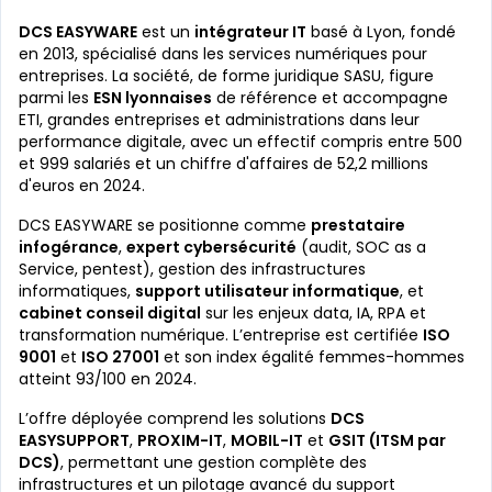
DCS EASYWARE
est un
intégrateur IT
basé à Lyon, fondé
en 2013, spécialisé dans les services numériques pour
entreprises. La société, de forme juridique SASU, figure
parmi les
ESN lyonnaises
de référence et accompagne
ETI, grandes entreprises et administrations dans leur
performance digitale, avec un effectif compris entre 500
et 999 salariés et un chiffre d'affaires de 52,2 millions
d'euros en 2024.
DCS EASYWARE se positionne comme
prestataire
infogérance
,
expert cybersécurité
(audit, SOC as a
Service, pentest), gestion des infrastructures
informatiques,
support utilisateur informatique
, et
cabinet conseil digital
sur les enjeux data, IA, RPA et
transformation numérique. L’entreprise est certifiée
ISO
9001
et
ISO 27001
et son index égalité femmes-hommes
atteint 93/100 en 2024.
L’offre déployée comprend les solutions
DCS
EASYSUPPORT
,
PROXIM-IT
,
MOBIL-IT
et
GSIT (ITSM par
DCS)
, permettant une gestion complète des
infrastructures et un pilotage avancé du support