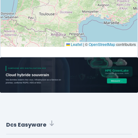
Leaflet
|
©
OpenStreetMap
contributors
Dcs Easyware