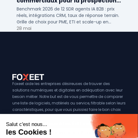
commerciaux pour la prospection
2026
Benchmark 2026 de 12 SDR agents IA B2B : prix
réels, intégrations CRM, taux de réponse terrain.
Grille de choix pour PME, ETI et scale-up en
prospection automatisée.
28 mai
Foxeet aide les entreprises désireuses de trouver des
solutions numériques et digitales en adéquation avec leur
besoin métier. Notre but est de vous permettre de comparer
une liste de logiciels, matériels ou service, filtrable selon leurs
caractéristiques, pour que vous puissiez faire le bon choix
pour votre entreprise.
Vous êtes éditeur?
Se référencer sur Foxeet