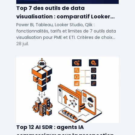
Top 7 des outils de data
visualisation : comparatif Looker
Studio, Tableau vs Power BI et
Power BI, Tableau, Looker Studio, Qlik :
fonctionnalités, tarifs et limites de 7 outils data
autres
visualisation pour PME et ETI. Critères de choix
selon votre SI et vos cas d'usage.
28 juil.
Top 12 AI SDR : agents IA