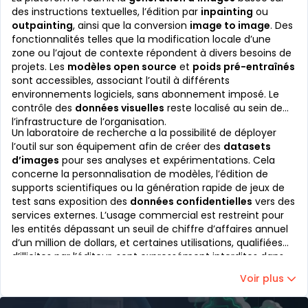
des instructions textuelles, l’édition par
inpainting
ou
outpainting
, ainsi que la conversion
image to image
. Des
fonctionnalités telles que la modification locale d’une
zone ou l’ajout de contexte répondent à divers besoins de
projets. Les
modèles open source
et
poids pré-entraînés
sont accessibles, associant l’outil à différents
environnements logiciels, sans abonnement imposé. Le
contrôle des
données visuelles
reste localisé au sein de
l’infrastructure de l’organisation.
Un laboratoire de recherche a la possibilité de déployer
l’outil sur son équipement afin de créer des
datasets
d’images
pour ses analyses et expérimentations. Cela
concerne la personnalisation de modèles, l’édition de
supports scientifiques ou la génération rapide de jeux de
test sans exposition des
données confidentielles
vers des
services externes. L’usage commercial est restreint pour
les entités dépassant un seuil de chiffre d’affaires annuel
d’un million de dollars, et certaines utilisations, qualifiées
d’illicites par l’éditeur, sont expressément interdites dans
les conditions de licence, cette limitation figurant dans la
Voir plus
documentation officielle.