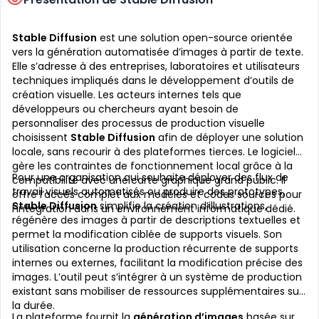
Stable Diffusion
est une solution open-source orientée
vers la génération automatisée d’images à partir de texte.
Elle s’adresse à des entreprises, laboratoires et utilisateurs
techniques impliqués dans le développement d’outils de
création visuelle. Les acteurs internes tels que
développeurs ou chercheurs ayant besoin de
personnaliser des processus de production visuelle
choisissent
Stable Diffusion
afin de déployer une solution
locale, sans recourir à des plateformes tierces. Le logiciel
gère les contraintes de fonctionnement local grâce à la
Pour une organisation qui souhaite déployer des flux de
compatibilité avec une carte graphique grand public. Il
travail visuels automatisés ou produire des prototypes,
offre l’accès complet aux modèles et codes sources pour
Stable Diffusion
simplifie la création d’illustrations,
l’intégration dans un environnement informatique dédié.
régénère des images à partir de descriptions textuelles et
permet la modification ciblée de supports visuels. Son
utilisation concerne la production récurrente de supports
internes ou externes, facilitant la modification précise des
images. L’outil peut s’intégrer à un système de production
existant sans mobiliser de ressources supplémentaires sur
la durée.
La plateforme fournit la
génération d’images
basée sur