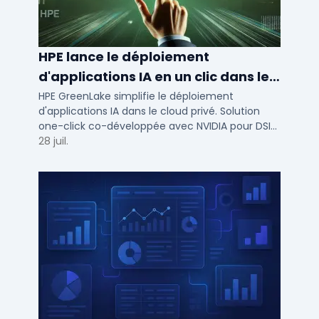
HPE lance le déploiement
d'applications IA en un clic dans le
cloud privé
HPE GreenLake simplifie le déploiement
d'applications IA dans le cloud privé. Solution
one-click co-développée avec NVIDIA pour DSI
de PME et ETI : performance et conformité.
28 juil.