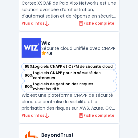
Cortex XSOAR de Palo Alto Networks est une
solution avancée d’orchestration,
d'automatisation et de réponse en sécurité
(SOAR) qui permet de centraliser la gestion
Plus d’infos
Fiche complète
des incidents de sécurité pour les équipes
SOC. Cette plateforme unifie et
automatise les processus manuels grâce à
Wiz
des playbooks person ...
Sécurité cloud unifiée avec CNAPP
4.6
95%
Logiciels CNAPP et CSPM de sécurité cloud
— voir Wiz dans cette catégorie
Logiciels CNAPP pour la sécurité des
90%
— voir Wiz dans cette catégorie
conteneurs
Logiciels de gestion des risques
80%
— voir Wiz dans cette catégorie
cybersécurité
Wiz est une plateforme CNAPP de sécurité
cloud qui centralise la visibilité et la
priorisation des risques sur AWS, Azure, GCP
et Kubernetes via une approche agentless
Plus d’infos
Fiche complète
et API-first. L’outil unifie CSPM (posture),
CWPP (workloads) et fonctions de
conformité afin de cartographier
BeyondTrust