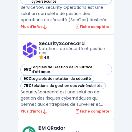
— voir ServiceNow Security Operations (SecOps) dans cette
cybersécurité
ServiceNow Security Operations est une
solution complète de gestion des
opérations de sécurité (SecOps) destinée
aux entreprises cherchant à améliorer leur
Plus d’infos
Fiche complète
réponse aux incidents et leur gestion des
vulnérabilités. Basée sur la Now Platform,
SecurityScorecard
cette solution repose sur l'orchestration et
Notations de sécurité et gestion
l'automatisati ...
des
4.5
Logiciels de Gestion de la Surface
95%
— voir SecurityScorecard dans cette catégorie
d'Attaque
90%
Logiciels de notation de sécurité
— voir SecurityScorecard dans cette catégorie
75%
Solutions de gestion des vulnérabilités
— voir SecurityScorecard dans cette catégorie
SecurityScorecard est une solution de
gestion des risques cybernétiques qui
permet aux entreprises de surveiller et
d’améliorer leur posture de sécurité. En
Plus d’infos
Fiche complète
offrant une vue d’ensemble des risques
posés par les fournisseurs et les sous-
IBM QRadar
traitants à travers un système de notation