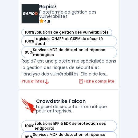
Rapid7
Plateforme de gestion des
vulnérabilités
4.6
100%
Solutions de gestion des vulnérabilités
— voir Rapid7 dans cette catégorie
Logiciels CNAPP et CSPM de sécurité
100%
— voir Rapid7 dans cette catégorie
cloud
Services MDR de détection et réponse
95%
— voir Rapid7 dans cette catégorie
managées
Rapid7 est une plateforme spécialisée dans
la gestion des risques de sécurité et
l'analyse des vulnérabilités. Elle aide les
entreprises à identifier, évaluer et corriger
Plus d’infos
Fiche complète
les failles de sécurité sur leurs réseaux et
systèmes informatiques. Grâce à des outils
d'analyse des failles de sécurité et de d ...
Crowdstrike Falcon
Logiciel de sécurité informatique
pour entreprises.
Solutions EPP & EDR de protection des
100%
— voir Crowdstrike Falcon dans cette catégorie
endpoints
Services MDR de détection et réponse
95%