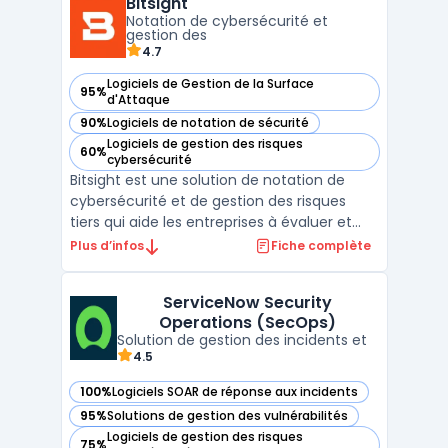
Bitsight
évidence les chemins d’exploitation
Notation de cybersécurité et
réellement actionnables afin ...
gestion des
4.7
Logiciels de Gestion de la Surface
95%
— voir Bitsight dans cette catégorie
d'Attaque
90%
Logiciels de notation de sécurité
— voir Bitsight dans cette catégorie
Logiciels de gestion des risques
60%
— voir Bitsight dans cette catégorie
cybersécurité
Bitsight est une solution de notation de
cybersécurité et de gestion des risques
tiers qui aide les entreprises à évaluer et
surveiller la performance de sécurité de
Plus d’infos
Fiche complète
leur écosystème numérique. À travers des
notations allant de 250 à 900, Bitsight
ServiceNow Security
fournit une évaluation objective de la
Operations (SecOps)
posture de cyb ...
Solution de gestion des incidents et
4.5
100%
Logiciels SOAR de réponse aux incidents
— voir ServiceNow Security Operations (SecOps) dans cette
95%
Solutions de gestion des vulnérabilités
— voir ServiceNow Security Operations (SecOps) dans cette
Logiciels de gestion des risques
75%