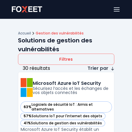
Ouver
Accueil
Gestion des vulnérabilités
Solutions de gestion des
vulnérabilités
Filtres
30 résultats
Trier par
Microsoft Azure IoT Security
Sécurisez l’accès et les échanges de
vos objets connectés
Logiciels de sécurité IoT : Armis et
63%
— voir Microsoft Azure IoT Security dans cette catégorie
alternatives
57%
Solutions IoT pour l'internet des objets
— voir Microsoft Azure IoT Security dans cette catégorie
41%
Solutions de gestion des vulnérabilités
— voir Microsoft Azure IoT Security dans cette catégorie
Microsoft Azure IoT Security établit un