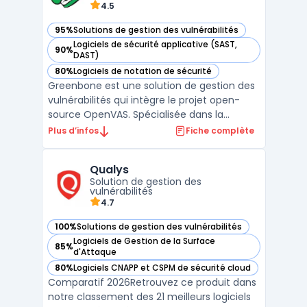
4.5
95%
Solutions de gestion des vulnérabilités
— voir Greenbone dans cette catégorie
Logiciels de sécurité applicative (SAST,
90%
— voir Greenbone dans cette catégorie
DAST)
80%
Logiciels de notation de sécurité
— voir Greenbone dans cette catégorie
Greenbone est une solution de gestion des
vulnérabilités qui intègre le projet open-
source OpenVAS. Spécialisée dans la
détection et l'analyse des vulnérabilités
Plus d’infos
Fiche complète
réseau, Greenbone offre aux entreprises
une visibilité en temps réel sur les failles de
Qualys
sécurité présentes dans leurs
Solution de gestion des
infrastructures IT. ...
vulnérabilités
4.7
100%
Solutions de gestion des vulnérabilités
— voir Qualys dans cette catégorie
Logiciels de Gestion de la Surface
85%
— voir Qualys dans cette catégorie
d'Attaque
80%
Logiciels CNAPP et CSPM de sécurité cloud
— voir Qualys dans cette catégorie
Comparatif 2026Retrouvez ce produit dans
notre classement des 21 meilleurs logiciels