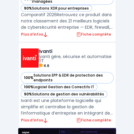
— voir Crowdstrike Falcon dans cette catégorie
managées
90%
Solutions XDR pour entreprises
— voir Crowdstrike Falcon dans cette catégorie
Comparatif 2026Retrouvez ce produit dans
notre classement des 21 meilleurs logiciels
de cybersécurité entreprise — EDR, firewall,
SIEM, XDR. ...
Plus d’infos
Fiche complète
Ivanti
Ivanti gère, sécurise et automatise
l'IT
4.6
Solutions EPP & EDR de protection des
100%
— voir Ivanti dans cette catégorie
endpoints
100%
Logiciel Gestion des Correctifs IT
— voir Ivanti dans cette catégorie
90%
Solutions de gestion des vulnérabilités
— voir Ivanti dans cette catégorie
Ivanti est une plateforme logicielle qui
simplifie et centralise la gestion de
l’informatique d’entreprise en intégrant des
outils pour la gestion des terminaux, la
Plus d’infos
Fiche complète
sécurité des points de terminaison et la
gestion des services IT. Conçue pour