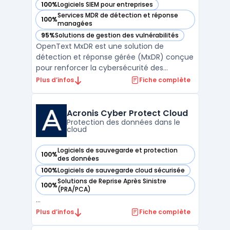
100%
Logiciels SIEM pour entreprises
— voir OpenText MxDR dans cette catégorie
Services MDR de détection et réponse
100%
— voir OpenText MxDR dans cette catégorie
managées
95%
Solutions de gestion des vulnérabilités
— voir OpenText MxDR dans cette catégorie
OpenText MxDR est une solution de
détection et réponse gérée (MxDR) conçue
pour renforcer la cybersécurité des
entreprises grâce à une protection
Plus d’infos
Fiche complète
avancée et proactive. Elle combine
intelligence artificielle, surveillance
continue et expertise humaine pour
Acronis Cyber Protect Cloud
identifier et traiter les menaces en temps r
Protection des données dans le
cloud
...
Logiciels de sauvegarde et protection
100%
— voir Acronis Cyber Protect Cloud dans cette catégorie
des données
100%
Logiciels de sauvegarde cloud sécurisée
— voir Acronis Cyber Protect Cloud dans cette catégorie
Solutions de Reprise Après Sinistre
100%
— voir Acronis Cyber Protect Cloud dans cette catégorie
(PRA/PCA)
...
Plus d’infos
Fiche complète