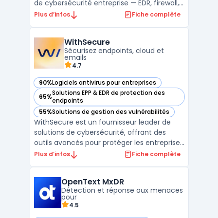
de cybersécurité entreprise — EDR, firewall,
SIEM, XDR. ...
Plus d’infos
Fiche complète
WithSecure
Sécurisez endpoints, cloud et
emails
4.7
90%
Logiciels antivirus pour entreprises
— voir WithSecure dans cette catégorie
Solutions EPP & EDR de protection des
65%
— voir WithSecure dans cette catégorie
endpoints
55%
Solutions de gestion des vulnérabilités
— voir WithSecure dans cette catégorie
WithSecure est un fournisseur leader de
solutions de cybersécurité, offrant des
outils avancés pour protéger les entreprises
contre les cybermenaces modernes. En
Plus d’infos
Fiche complète
combinant des technologies de pointe et
une approche collaborative, WithSecure
OpenText MxDR
propose une suite complète pour sécuriser
Détection et réponse aux menaces
les données, les ...
pour
4.5