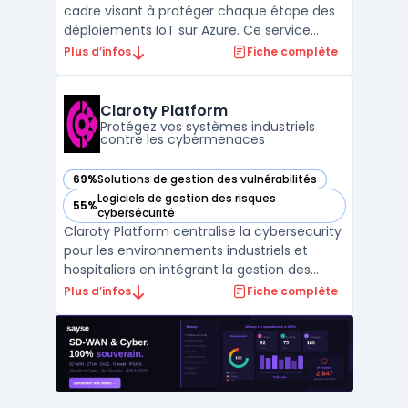
cadre visant à protéger chaque étape des
déploiements IoT sur Azure. Ce service
s’attache à sécuriser les interactions entre
Plus d’infos
Fiche complète
objets connectés, cloud et collaborateurs,
au regard de la hausse des menaces
pesant sur les réseaux industriels et du
Claroty Platform
développement de ...
Protégez vos systèmes industriels
contre les cybermenaces
69%
Solutions de gestion des vulnérabilités
— voir Claroty Platform dans cette catégorie
Logiciels de gestion des risques
55%
— voir Claroty Platform dans cette catégorie
cybersécurité
Claroty Platform centralise la cybersecurity
pour les environnements industriels et
hospitaliers en intégrant la gestion des
actifs, l’inventaire, la visualisation du réseau
Plus d’infos
Fiche complète
et la supervision des accès distants. Cette
solution cible la sécurisation des systèmes
cyber-physiques, assurant une visibili ...