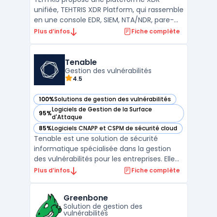
unifiée, TEHTRIS XDR Platform, qui rassemble
en une console EDR, SIEM, NTA/NDR, pare-
feu DNS, SOAR et CTI pour détection et
Plus d’infos
Fiche complète
réponse corrélées. La plateforme XDR
orchestre aussi des outils tiers (ex. Zscaler,
Proofpoint) et s’intègre via API. Déploiement
Tenable
possible en ...
Gestion des vulnérabilités
4.5
100%
Solutions de gestion des vulnérabilités
— voir Tenable dans cette catégorie
Logiciels de Gestion de la Surface
95%
— voir Tenable dans cette catégorie
d'Attaque
85%
Logiciels CNAPP et CSPM de sécurité cloud
— voir Tenable dans cette catégorie
Tenable est une solution de sécurité
informatique spécialisée dans la gestion
des vulnérabilités pour les entreprises. Elle
offre des outils permettant de surveiller,
Plus d’infos
Fiche complète
identifier et corriger les failles de sécurité
au sein des réseaux, des serveurs et des
Greenbone
applications.Grâce à une analyse des failles
Solution de gestion des
...
vulnérabilités