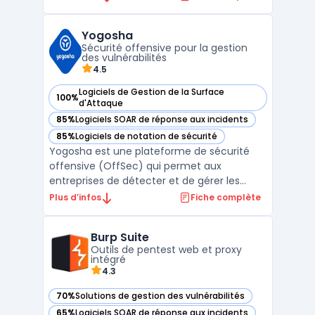
les failles dès le code. La solution couvre le
scan de vulnérabilités sur le code
Yogosha
propriétaire, l’open source et l’infrastructure
Sécurité offensive pour la gestion
cloud, afi ...
des vulnérabilités
4.5
Logiciels de Gestion de la Surface
100%
— voir Yogosha dans cette catégorie
d'Attaque
85%
Logiciels SOAR de réponse aux incidents
— voir Yogosha dans cette catégorie
85%
Logiciels de notation de sécurité
— voir Yogosha dans cette catégorie
Yogosha est une plateforme de sécurité
offensive (OffSec) qui permet aux
entreprises de détecter et de gérer les
vulnérabilités informatiques avant qu'elles
Plus d’infos
Fiche complète
ne soient exploitées. Grâce à des
programmes de Bug Bounty, les utilisateurs
Burp Suite
peuvent bénéficier de l'expertise d'une
Outils de pentest web et proxy
communauté d'élite de hack ...
intégré
4.3
70%
Solutions de gestion des vulnérabilités
— voir Burp Suite dans cette catégorie
65%
Logiciels SOAR de réponse aux incidents