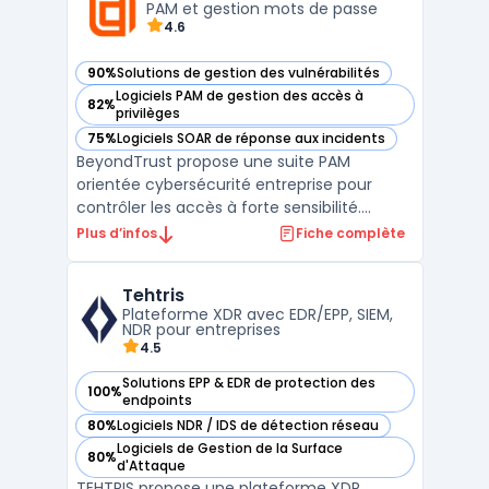
configurations, ident ...
PAM et gestion mots de passe
4.6
90%
Solutions de gestion des vulnérabilités
— voir BeyondTrust dans cette catégorie
Logiciels PAM de gestion des accès à
82%
— voir BeyondTrust dans cette catégorie
privilèges
75%
Logiciels SOAR de réponse aux incidents
— voir BeyondTrust dans cette catégorie
BeyondTrust propose une suite PAM
orientée cybersécurité entreprise pour
contrôler les accès à forte sensibilité.
L’approche combine gestion des mots de
Plus d’infos
Fiche complète
passe, gestion des sessions et politiques
d’élévation de privilèges afin de limiter
Tehtris
l’exposition aux risques liés aux comptes à
Plateforme XDR avec EDR/EPP, SIEM,
haut niveau d’autor ...
NDR pour entreprises
4.5
Solutions EPP & EDR de protection des
100%
— voir Tehtris dans cette catégorie
endpoints
80%
Logiciels NDR / IDS de détection réseau
— voir Tehtris dans cette catégorie
Logiciels de Gestion de la Surface
80%
— voir Tehtris dans cette catégorie
d'Attaque
TEHTRIS propose une plateforme XDR