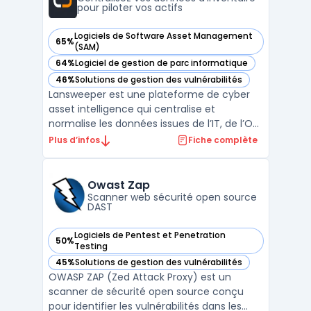
pour piloter vos actifs
Logiciels de Software Asset Management
65%
— voir Lansweeper dans cette catégorie
(SAM)
64%
Logiciel de gestion de parc informatique
— voir Lansweeper dans cette catégorie
46%
Solutions de gestion des vulnérabilités
— voir Lansweeper dans cette catégorie
Lansweeper est une plateforme de cyber
asset intelligence qui centralise et
normalise les données issues de l’IT, de l’OT,
du cloud et de l’IoT pour proposer une vue
Plus d’infos
Fiche complète
globale sur l’ensemble des actifs
technologiques. Elle permet aux
organisations de maintenir l’inventaire de
Owast Zap
leurs équipements à jour, ...
Scanner web sécurité open source
DAST
Logiciels de Pentest et Penetration
50%
— voir Owast Zap dans cette catégorie
Testing
45%
Solutions de gestion des vulnérabilités
— voir Owast Zap dans cette catégorie
OWASP ZAP (Zed Attack Proxy) est un
scanner de sécurité open source conçu
pour identifier les vulnérabilités dans les