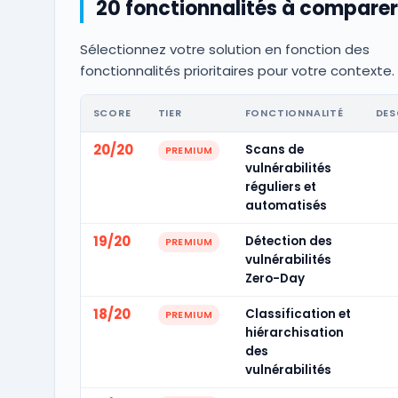
20 fonctionnalités à comparer
Sélectionnez votre solution en fonction des
fonctionnalités prioritaires pour votre contexte.
SCORE
TIER
FONCTIONNALITÉ
DES
20/20
Scans de
PREMIUM
vulnérabilités
réguliers et
automatisés
19/20
Détection des
PREMIUM
vulnérabilités
Zero-Day
18/20
Classification et
PREMIUM
hiérarchisation
des
vulnérabilités