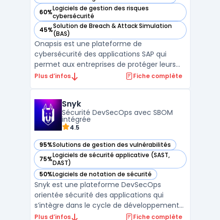
— voir Onapsis dans cette catégorie
Logiciels de gestion des risques
60%
— voir Onapsis dans cette catégorie
cybersécurité
Solution de Breach & Attack Simulation
45%
— voir Onapsis dans cette catégorie
(BAS)
Onapsis est une plateforme de
cybersécurité des applications SAP qui
permet aux entreprises de protéger leurs
systèmes critiques contre les
Plus d’infos
Fiche complète
cybermenaces, les vulnérabilités et les
risques de conformité. Reconnue par SAP
Snyk
comme une application certifiée, la
Sécurité DevSecOps avec SBOM
solution offre une surveillance en temps
intégrée
rée ...
4.5
95%
Solutions de gestion des vulnérabilités
— voir Snyk dans cette catégorie
Logiciels de sécurité applicative (SAST,
75%
— voir Snyk dans cette catégorie
DAST)
50%
Logiciels de notation de sécurité
— voir Snyk dans cette catégorie
Snyk est une plateforme DevSecOps
orientée sécurité des applications qui
s’intègre dans le cycle de développement
(IDE, SCM, CI/CD) pour identifier et corriger
Plus d’infos
Fiche complète