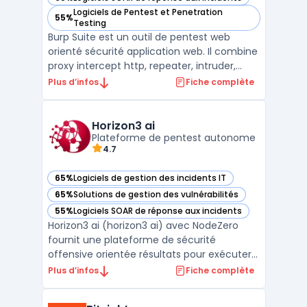
— voir Burp Suite dans cette catégorie
Logiciels de Pentest et Penetration
55%
— voir Burp Suite dans cette catégorie
Testing
Burp Suite est un outil de pentest web
orienté sécurité application web. Il combine
proxy intercept http, repeater, intruder,
comparer, sequencer et un scanner
Plus d’infos
Fiche complète
vulnérabilités web pour automatiser la
détection d’expositions courantes (par ex.
scanner xss et injections SQL) tout en
Horizon3 ai
conservant une appr ...
Plateforme de pentest autonome
4.7
65%
Logiciels de gestion des incidents IT
— voir Horizon3 ai dans cette catégorie
65%
Solutions de gestion des vulnérabilités
— voir Horizon3 ai dans cette catégorie
55%
Logiciels SOAR de réponse aux incidents
— voir Horizon3 ai dans cette catégorie
Horizon3 ai (horizon3 ai) avec NodeZero
fournit une plateforme de sécurité
offensive orientée résultats pour exécuter
des pentest en continu et du red teaming
Plus d’infos
Fiche complète
sans contrainte de fréquence. L’approche
par la perspective attaquant met en