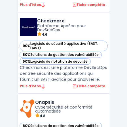
applications web. Développé par OWASP et
Plus d’infos
Fiche complète
fondé en 2010 par Simon Bennetts, le
logiciel propose un proxy d'interception
Checkmarx
HTTP permettant aux testeurs d'inspecter
Plateforme AppSec pour
et de modifier le ...
DevSecOps
4.6
Logiciels de sécurité applicative (SAST,
90%
— voir Checkmarx dans cette catégorie
DAST)
80%
Solutions de gestion des vulnérabilités
— voir Checkmarx dans cette catégorie
50%
Logiciels de notation de sécurité
— voir Checkmarx dans cette catégorie
Checkmarx est une plateforme DevSecOps
centrée sécurité des applications qui
fournit un SAST avancé pour analyser le
code source non compilé et détecter les
Plus d’infos
Fiche complète
failles dès le commit. La solution s’intègre
aux dépôts Git (GitHub, GitLab, Azure,
Onapsis
Bitbucket) et couvre de nombreux
Cybersécurité et conformité
langages et frameworks, af ...
automatisée
4.8
80%
Solutions de gestion des vulnérabilités