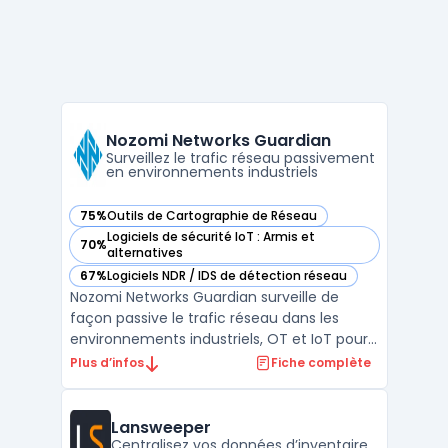
Nozomi Networks Guardian
Surveillez le trafic réseau passivement
en environnements industriels
75%
Outils de Cartographie de Réseau
— voir Nozomi Networks Guardian dans cette catégorie
Logiciels de sécurité IoT : Armis et
70%
— voir Nozomi Networks Guardian dans cette catégorie
alternatives
67%
Logiciels NDR / IDS de détection réseau
— voir Nozomi Networks Guardian dans cette catégorie
Nozomi Networks Guardian surveille de
façon passive le trafic réseau dans les
environnements industriels, OT et IoT pour
renforcer la cybersécurité des
Plus d’infos
Fiche complète
infrastructures sensibles. Ce capteur
répond aux besoins des organisations
soumises à des exigences strictes de
Lansweeper
sécurité réseau OT et confrontées à ...
Centralisez vos données d’inventaire