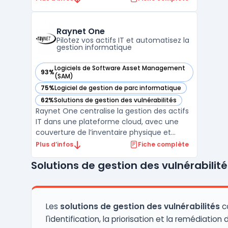
DevSecOps font face à la multiplication
des vecteurs d'attaque et à la complexité
des architectures multi-cloud. En
Raynet One
centralisant la surveillance et la go ...
Pilotez vos actifs IT et automatisez la
gestion informatique
Logiciels de Software Asset Management
93%
— voir Raynet One dans cette catégorie
(SAM)
75%
Logiciel de gestion de parc informatique
— voir Raynet One dans cette catégorie
62%
Solutions de gestion des vulnérabilités
— voir Raynet One dans cette catégorie
Raynet One centralise la gestion des actifs
IT dans une plateforme cloud, avec une
couverture de l’inventaire physique et
virtuel. Ce logiciel permet la visibilité en
Plus d’infos
Fiche complète
temps réel sur le parc matériel, logiciel,
Solutions de gestion des vulnérabilité
SaaS et cloud, concernant le pilotage et
l’optimisation des ressources informatiques.
Les ...
Les
solutions de gestion des vulnérabilités
c
l'identification, la priorisation et la remédiation d