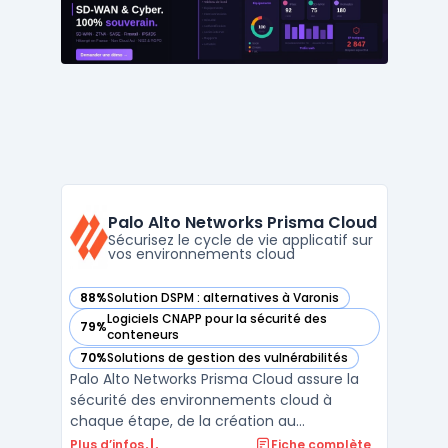
répondre aux besoins des organisations
modernes, Ivanti a ...
Palo Alto Networks Prisma Cloud
Sécurisez le cycle de vie applicatif sur
vos environnements cloud
88%
Solution DSPM : alternatives à Varonis
— voir Palo Alto Networks Prisma Cloud dans cette catégori
Logiciels CNAPP pour la sécurité des
79%
— voir Palo Alto Networks Prisma Cloud dans cette catégori
conteneurs
70%
Solutions de gestion des vulnérabilités
— voir Palo Alto Networks Prisma Cloud dans cette catégori
Palo Alto Networks Prisma Cloud assure la
sécurité des environnements cloud à
chaque étape, de la création au
déploiement. Les équipes sécurité et
Plus d’infos
Fiche complète