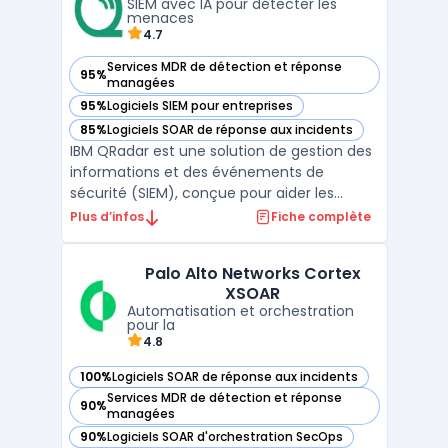
SIEM avec IA pour détecter les
A-F, la plateforme aid ...
menaces
4.7
Services MDR de détection et réponse
95%
— voir IBM QRadar dans cette catégorie
managées
95%
Logiciels SIEM pour entreprises
— voir IBM QRadar dans cette catégorie
85%
Logiciels SOAR de réponse aux incidents
— voir IBM QRadar dans cette catégorie
IBM QRadar est une solution de gestion des
informations et des événements de
sécurité (SIEM), conçue pour aider les
entreprises à détecter, prioriser et corréler
Plus d’infos
Fiche complète
les menaces de cybersécurité en temps
réel. Grâce à l’intégration de l’intelligence
Palo Alto Networks Cortex
artificielle (IA) et de l’automatisation,
XSOAR
QRadar perme ...
Automatisation et orchestration
pour la
4.8
100%
Logiciels SOAR de réponse aux incidents
— voir Palo Alto Networks Cortex XSOAR dans cette catégor
Services MDR de détection et réponse
90%
— voir Palo Alto Networks Cortex XSOAR dans cette catégor
managées
90%
Logiciels SOAR d'orchestration SecOps
— voir Palo Alto Networks Cortex XSOAR dans cette catégor