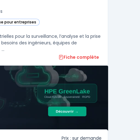
fs
e pour entreprises
ite dans cette catégorie
lles pour la surveillance, l’analyse et la prise
les besoins des ingénieurs, équipes de
..
Fiche complète
Prix : sur demande