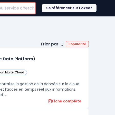
Se référencer sur Foxeet
Trier par
Popularité
re Data Platform)
ion Multi-Cloud
ans cette catégorie
ligent Data Platform (Microsoft Azure Data Platform) dans cette catégori
ans cette catégorie
ntralise la gestion de la donnée sur le cloud
 et l’accès en temps réel aux informations.
Cette plateforme réunit bases de données, outils d’analyse avancée et ...
Fiche complète