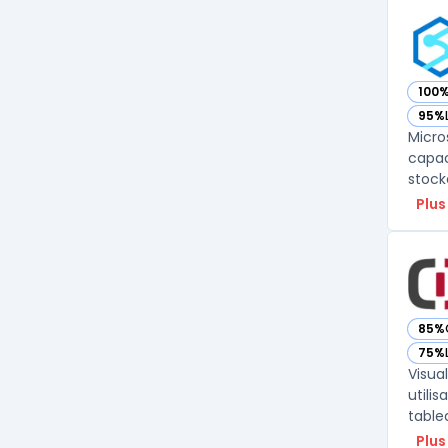
100
— vo
95%
— vo
Micro
capac
stock
Plus
85%
— vo
75%
— vo
Visua
utili
tablea
Plus