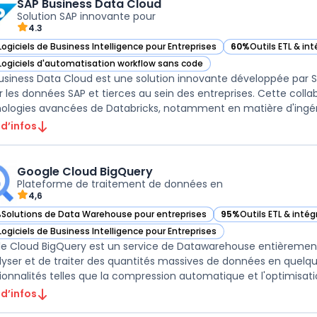
SAP Business Data Cloud
Solution SAP innovante pour
4.3
Logiciels de Business Intelligence pour Entreprises
60%
Outils ETL & in
ir SAP Business Data Cloud dans cette catégorie
— voir SAP Business
Logiciels d'automatisation workflow sans code
ir SAP Business Data Cloud dans cette catégorie
usiness Data Cloud est une solution innovante développée par SA
er les données SAP et tierces au sein des entreprises. Cette coll
 d’infos
Google Cloud BigQuery
Plateforme de traitement de données en
4,6
%
Solutions de Data Warehouse pour entreprises
95%
Outils ETL & inté
ir Google Cloud BigQuery dans cette catégorie
— voir Google Cloud B
Logiciels de Business Intelligence pour Entreprises
ir Google Cloud BigQuery dans cette catégorie
e Cloud BigQuery est un service de Datawarehouse entièremen
lyser et de traiter des quantités massives de données en quelq
ionnalités telles que la compression automatique et l'optimisati
 d’infos