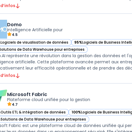
 d’infos
Domo
Intelligence Artificielle pour
4.5
%
Logiciels de visualisation de données
95%
Logiciels de Business Intel
ir Domo dans cette catégorie
— voir Domo dans cette catégo
Solutions de Data Warehouse pour entreprises
ir Domo dans cette catégorie
AI représente une révolution dans la gestion des données et l'o
elligence artificielle. Cette plateforme avancée permet aux entrep
 d’infos
Microsoft Fabric
Plateforme cloud unifiée pour la gestion
4.7
%
Outils ETL & intégration de données
100%
Logiciels de Business Intell
r Microsoft Fabric dans cette catégorie
— voir Microsoft Fabric dans cett
%
Solutions de Data Warehouse pour entreprises
r Microsoft Fabric dans cette catégorie
soft Fabric est une plateforme cloud de données unifiée qui perm
ser leurs données dans un environnement sécurisé. Elle s'intèg