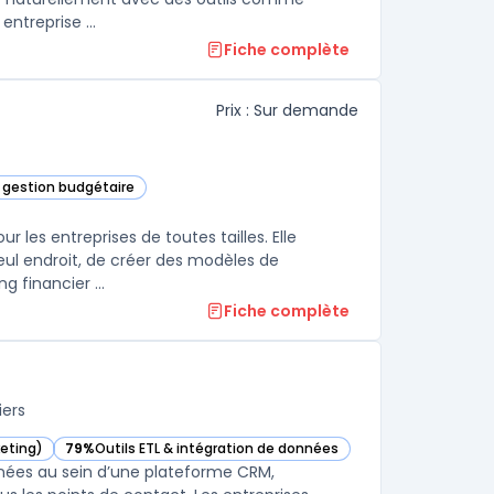
ntreprise ...
Fiche complète
Prix : Sur demande
t gestion budgétaire
r les entreprises de toutes tailles. Elle
ul endroit, de créer des modèles de
planification et de gestion de performance, et de générer des reporting financier ...
Fiche complète
iers
eting)
79%
Outils ETL & intégration de données
ette catégorie
— voir Salesforce Customer 360 dans cette catégorie
nnées au sein d’une plateforme CRM,