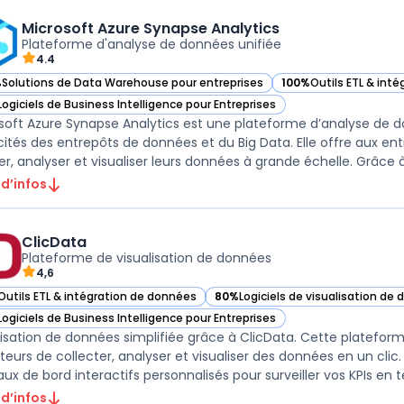
Microsoft Azure Synapse Analytics
Plateforme d'analyse de données unifiée
4.4
%
Solutions de Data Warehouse pour entreprises
100%
Outils ETL & int
ir Microsoft Azure Synapse Analytics dans cette catégorie
— voir Microsoft Azur
Logiciels de Business Intelligence pour Entreprises
ir Microsoft Azure Synapse Analytics dans cette catégorie
soft Azure Synapse Analytics est une plateforme d’analyse de d
ités des entrepôts de données et du Big Data. Elle offre aux ent
er, analyser et visualiser leurs données à grande échelle. Grâce à 
 d’infos
ClicData
Plateforme de visualisation de données
4,6
Outils ETL & intégration de données
80%
Logiciels de visualisation de
ir ClicData dans cette catégorie
— voir ClicData dans cette catégo
Logiciels de Business Intelligence pour Entreprises
ir ClicData dans cette catégorie
lisation de données simplifiée grâce à ClicData. Cette platefor
sateurs de collecter, analyser et visualiser des données en un cli
ux de bord interactifs personnalisés pour surveiller vos KPIs en te
 d’infos