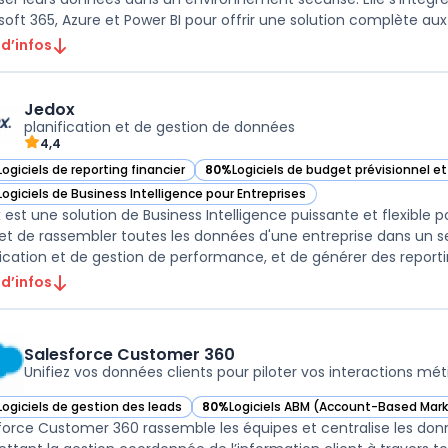
soft 365, Azure et Power BI pour offrir une solution complète aux e
 d’infos
Jedox
planification et de gestion de données
4,4
Logiciels de reporting financier
80%
Logiciels de budget prévisionnel e
ir Jedox dans cette catégorie
— voir Jedox dans cette catégorie
Logiciels de Business Intelligence pour Entreprises
ir Jedox dans cette catégorie
est une solution de Business Intelligence puissante et flexible pou
t de rassembler toutes les données d'une entreprise dans un se
 d’infos
Salesforce Customer 360
Unifiez vos données clients pour piloter vos interactions mét
Logiciels de gestion des leads
80%
Logiciels ABM (Account-Based Mark
ir Salesforce Customer 360 dans cette catégorie
— voir Salesforce Customer 360 dans c
force Customer 360 rassemble les équipes et centralise les do