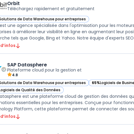
Orbit
Téléchargez rapidement et gratuitement
Solutions de Data Warehouse pour entreprises
ir Orbit dans cette catégorie
 est une agence spécialisée dans l'optimisation pour les moteur
prises à améliorer leur visibilité en ligne en augmentant leur po
rche tels que Google, Bing et Yahoo. Notre équipe d'experts SEO tr
 d’infos
SAP Datasphere
Plateforme cloud pour la gestion et
4.8
Solutions de Data Warehouse pour entreprises
65%
Logiciels de Busin
ir SAP Datasphere dans cette catégorie
— voir SAP Datasphere
Logiciels de Qualité des Données
ir SAP Datasphere dans cette catégorie
atasphere est une plateforme cloud de gestion des données qui c
mations essentielles pour les entreprises. Conçue pour fonction
ology Platform, cette plateforme permet de connecter des sour
 d’infos