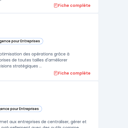
Fiche complète
ligence pour Entreprises
rie
ptimisation des opérations grâce à
rises de toutes tailles d'améliorer
significativement leur efficacité opérationnelle et de prendre des décisions stratégiques ...
Fiche complète
igence pour Entreprises
e catégorie
et aux entreprises de centraliser, gérer et
re naturellement avec des outils comme