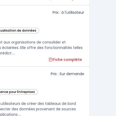
Prix : à l'utilisateur
isualisation de données
ytics Cloud dans cette catégorie
 aux organisations de consolider et
clairées. Elle offre des fonctionnalités telles
édict ...
Fiche complète
Prix : Sur demande
igence pour Entreprises
e catégorie
utilisateurs de créer des tableaux de bord
onnecter des données provenant de sources
ications ...