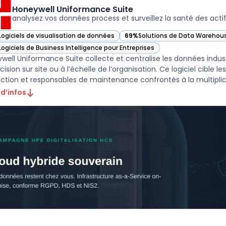
Honeywell Uniformance Suite
analysez vos données process et surveillez la santé des acti
Logiciels de visualisation de données
69%
Solutions de Data Warehous
ir Honeywell Uniformance Suite dans cette catégorie
— voir Honeywell Uniformance Su
Logiciels de Business Intelligence pour Entreprises
ir Honeywell Uniformance Suite dans cette catégorie
well Uniformance Suite collecte et centralise les données industrie
ision sur site ou à l’échelle de l’organisation. Ce logiciel cible 
ction et responsables de maintenance confrontés à la multiplic .
 d’infos