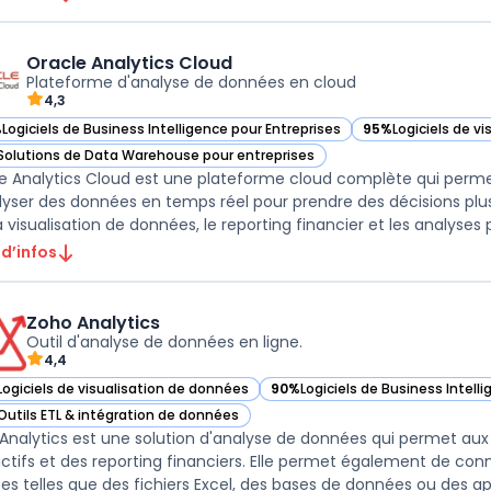
Oracle Analytics Cloud
Plateforme d'analyse de données en cloud
4,3
%
Logiciels de Business Intelligence pour Entreprises
95%
Logiciels de v
ir Oracle Analytics Cloud dans cette catégorie
— voir Oracle Anal
Solutions de Data Warehouse pour entreprises
ir Oracle Analytics Cloud dans cette catégorie
e Analytics Cloud est une plateforme cloud complète qui permet
lyser des données en temps réel pour prendre des décisions plus é
 visualisation de données, le reporting financier et les analyses pr
 d’infos
Zoho Analytics
Outil d'analyse de données en ligne.
4,4
Logiciels de visualisation de données
90%
Logiciels de Business Intell
ir Zoho Analytics dans cette catégorie
— voir Zoho Analytics dans cett
Outils ETL & intégration de données
ir Zoho Analytics dans cette catégorie
Analytics est une solution d'analyse de données qui permet aux 
actifs et des reporting financiers. Elle permet également de c
ses telles que des fichiers Excel, des bases de données ou des appl