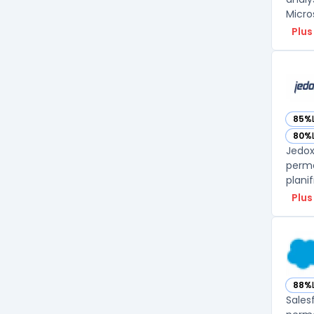
Micro
Plus
85%
— vo
80%
— vo
Jedox 
perme
Plus
88%
— vo
Sales