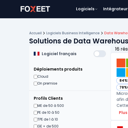
Logiciels
Intégrateur
Accueil
Logiciels Business Intelligence
Data Wareho
Solutions de Data Warehous
16 rés
Logiciel français
Déploiements produits
Cloud
84%
— vo
On premise
78%
— vo
Micro
Profils Clients
afin 
ME de 50 à 500
Plus
PE de 10 à 50
TPE de 1 à 10
GE + de 500