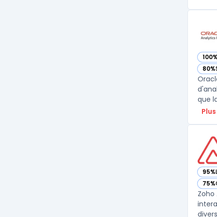
100
— vo
80%
— vo
Oracl
d'ana
que la
Plus
95%
— vo
75%
— vo
Zoho 
inter
diver