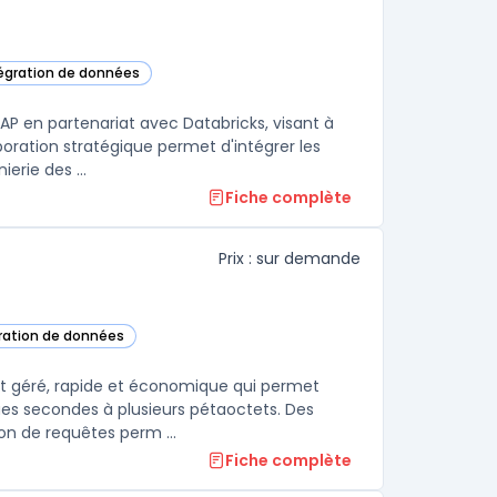
tégration de données
 Data Cloud dans cette catégorie
P en partenariat avec Databricks, visant à
aboration stratégique permet d'intégrer les
technologies avancées de Databricks, notamment en matière d'ingénierie des ...
Fiche complète
Prix : sur demande
gration de données
igQuery dans cette catégorie
t géré, rapide et économique qui permet
ues secondes à plusieurs pétaoctets. Des
on de requêtes perm ...
Fiche complète