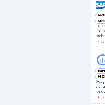
60%
— vo
50%
— vo
SAP B
unifi
Plus
100
— vo
95%
— vo
Googl
d'ana
fonct
Plus