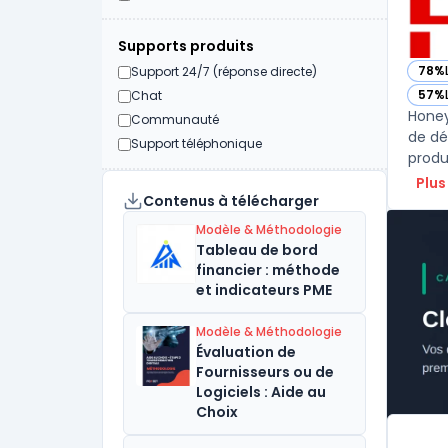
Supports produits
78%
Support 24/7 (réponse directe)
— vo
57%
Chat
— vo
Honey
Communauté
de déc
Support téléphonique
produ
Plus
Contenus à télécharger
Modèle & Méthodologie
Tableau de bord
financier : méthode
et indicateurs PME
Modèle & Méthodologie
Évaluation de
Fournisseurs ou de
Logiciels : Aide au
Choix