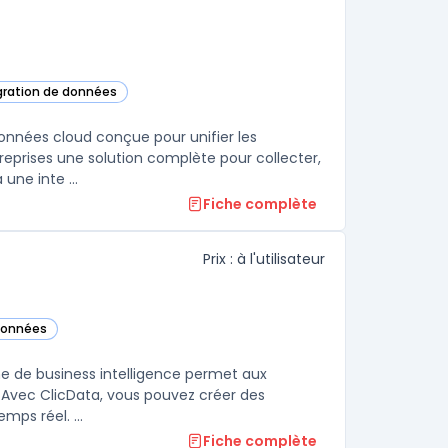
égration de données
e Synapse Analytics dans cette catégorie
onnées cloud conçue pour unifier les
reprises une solution complète pour collecter,
une inte ...
Fiche complète
Prix : à l'utilisateur
 données
rie
me de business intelligence permet aux
c. Avec ClicData, vous pouvez créer des
mps réel. ...
Fiche complète