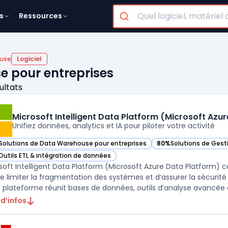
s
Ressources
use
Logiciel
e pour entreprises
ultats
Microsoft Intelligent Data Platform (Microsoft Azu
Unifiez données, analytics et IA pour piloter votre activité
Solutions de Data Warehouse pour entreprises
80%
Solutions de Gest
ir Microsoft Intelligent Data Platform (Microsoft Azure Data Platform) d
— voir Microsoft Intel
Outils ETL & intégration de données
ir Microsoft Intelligent Data Platform (Microsoft Azure Data Platform) d
soft Intelligent Data Platform (Microsoft Azure Data Platform) ce
de limiter la fragmentation des systèmes et d’assurer la sécurité
 d’infos