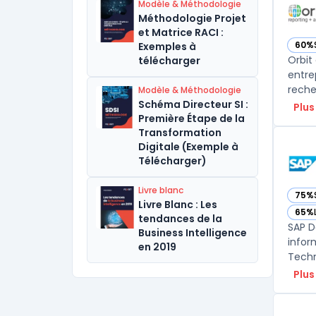
Modèle & Méthodologie
Méthodologie Projet
et Matrice RACI :
60%
Exemples à
— vo
Orbit
télécharger
entre
reche
Modèle & Méthodologie
Schéma Directeur SI :
Plus
Première Étape de la
Transformation
Digitale (Exemple à
Télécharger)
Livre blanc
75%
— vo
Livre Blanc : Les
65%
— vo
tendances de la
SAP D
Business Intelligence
infor
en 2019
Techn
Plus