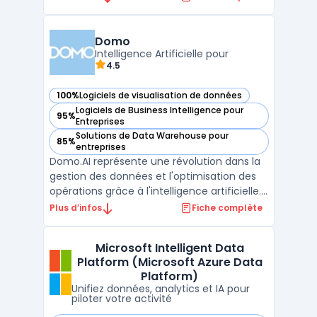
sécurisé. Elle s'intègre naturellement avec
des outils comme Microsoft 365, Azure et
Power BI pour offrir une solution complète
Domo
aux entreprise ...
Intelligence Artificielle pour
4.5
100%
Logiciels de visualisation de données
— voir Domo dans cette catégorie
Logiciels de Business Intelligence pour
95%
— voir Domo dans cette catégorie
Entreprises
Solutions de Data Warehouse pour
85%
— voir Domo dans cette catégorie
entreprises
Domo.AI représente une révolution dans la
gestion des données et l'optimisation des
opérations grâce à l'intelligence artificielle.
Cette plateforme avancée permet aux
Plus d’infos
Fiche complète
entreprises de toutes tailles d'améliorer
significativement leur efficacité
Microsoft Intelligent Data
opérationnelle et de prendre des décisions
Platform (Microsoft Azure Data
stratégiques ...
Platform)
Unifiez données, analytics et IA pour
piloter votre activité