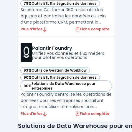
79%
Outils ETL & intégration de données
— voir Salesforce Customer 360 dans cette catégorie
Salesforce Customer 360 rassemble les
équipes et centralise les données au sein
d’une plateforme CRM, permettant la
gestion coordonnée de l’information client
Plus d’infos
Fiche complète
à travers tous les points de contact. Les
entreprises possédant plusieurs
départements rencontrent souvent des
Palantir Foundry
problèmes d’efficacité et de d ...
Unifiez vos données et flux métiers
pour piloter vos opérations
93%
Outils de Gestion de Workflow
— voir Palantir Foundry dans cette catégorie
90%
Outils ETL & intégration de données
— voir Palantir Foundry dans cette catégorie
Solutions de Data Warehouse pour
90%
— voir Palantir Foundry dans cette catégorie
entreprises
Palantir Foundry centralise les opérations de
données pour les entreprises souhaitant
intégrer, modéliser et analyser leurs
informations sans dupliquer les sources. Ce
Plus d’infos
Fiche complète
logiciel s’adresse aux organisations
Solutions de Data Warehouse pour en
désireuses d’optimiser la collaboration
entre les équipes data, analytics et