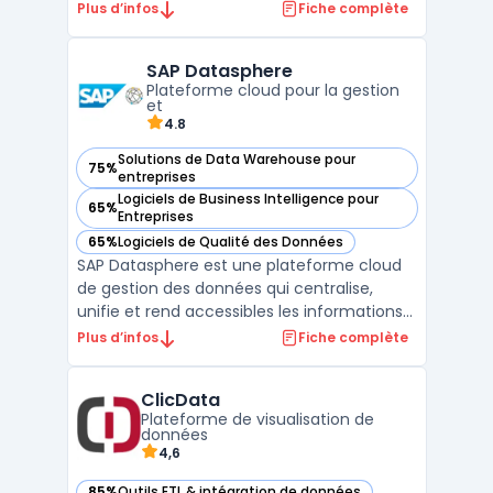
des données en temps réel pour prendre
Plus d’infos
Fiche complète
des décisions plus éclairées. Elle offre des
fonctionnalités telles que la visualisation de
SAP Datasphere
données, le reporting financier et les
Plateforme cloud pour la gestion
analyses prédict ...
et
4.8
Solutions de Data Warehouse pour
75%
— voir SAP Datasphere dans cette catégorie
entreprises
Logiciels de Business Intelligence pour
65%
— voir SAP Datasphere dans cette catégorie
Entreprises
65%
Logiciels de Qualité des Données
— voir SAP Datasphere dans cette catégorie
SAP Datasphere est une plateforme cloud
de gestion des données qui centralise,
unifie et rend accessibles les informations
essentielles pour les entreprises. Conçue
Plus d’infos
Fiche complète
pour fonctionner en mode cloud sur SAP
Business Technology Platform, cette
ClicData
plateforme permet de connecter des
Plateforme de visualisation de
sources de données dispar ...
données
4,6
85%
Outils ETL & intégration de données