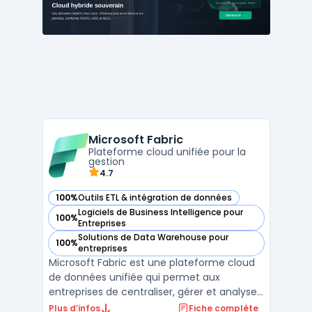
leurs données à grande échelle. Grâce à
une inte ...
Microsoft Fabric
Plateforme cloud unifiée pour la
gestion
4.7
100%
Outils ETL & intégration de données
— voir Microsoft Fabric dans cette catégorie
Logiciels de Business Intelligence pour
100%
— voir Microsoft Fabric dans cette catégorie
Entreprises
Solutions de Data Warehouse pour
100%
— voir Microsoft Fabric dans cette catégorie
entreprises
Microsoft Fabric est une plateforme cloud
de données unifiée qui permet aux
entreprises de centraliser, gérer et analyser
leurs données dans un environnement
Plus d’infos
Fiche complète