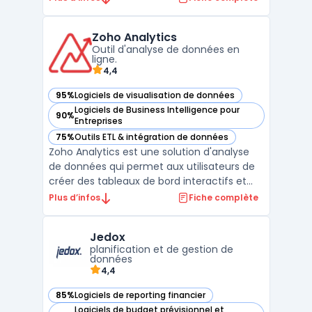
logiciel cible les besoins des ingénieurs,
équipes de production et responsables de
Zoho Analytics
maintenance confrontés à la multiplic ...
Outil d'analyse de données en
ligne.
4,4
95%
Logiciels de visualisation de données
— voir Zoho Analytics dans cette catégorie
Logiciels de Business Intelligence pour
90%
— voir Zoho Analytics dans cette catégorie
Entreprises
75%
Outils ETL & intégration de données
— voir Zoho Analytics dans cette catégorie
Zoho Analytics est une solution d'analyse
de données qui permet aux utilisateurs de
créer des tableaux de bord interactifs et
des reporting financiers. Elle permet
Plus d’infos
Fiche complète
également de connecter des données
provenant de sources diverses telles que
Jedox
des fichiers Excel, des bases de données ou
planification et de gestion de
des applications ...
données
4,4
85%
Logiciels de reporting financier
— voir Jedox dans cette catégorie
Logiciels de budget prévisionnel et