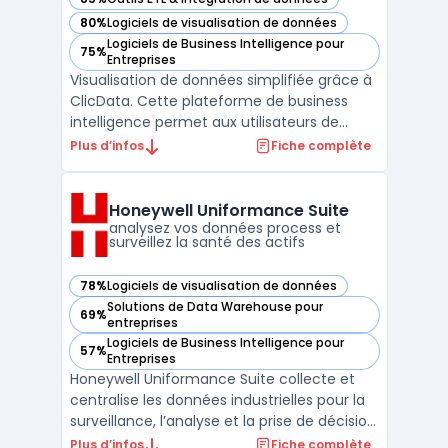
— voir ClicData dans cette catégorie
80%
Logiciels de visualisation de données
— voir ClicData dans cette catégorie
Logiciels de Business Intelligence pour
75%
— voir ClicData dans cette catégorie
Entreprises
Visualisation de données simplifiée grâce à
ClicData. Cette plateforme de business
intelligence permet aux utilisateurs de
collecter, analyser et visualiser des données
Plus d’infos
Fiche complète
en un clic. Avec ClicData, vous pouvez
créer des tableaux de bord interactifs
personnalisés pour surveiller vos KPIs en
Honeywell Uniformance Suite
temps réel. ...
analysez vos données process et
surveillez la santé des actifs
78%
Logiciels de visualisation de données
— voir Honeywell Uniformance Suite dans cette catégorie
Solutions de Data Warehouse pour
69%
— voir Honeywell Uniformance Suite dans cette catégorie
entreprises
Logiciels de Business Intelligence pour
57%
— voir Honeywell Uniformance Suite dans cette catégorie
Entreprises
Honeywell Uniformance Suite collecte et
centralise les données industrielles pour la
surveillance, l’analyse et la prise de décision
sur site ou à l’échelle de l’organisation. Ce
Plus d’infos
Fiche complète