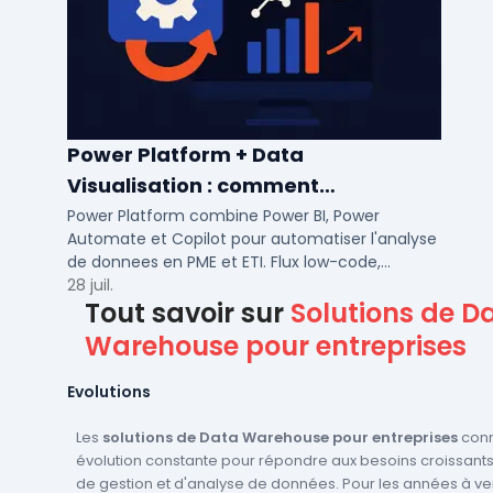
Power Platform + Data
Visualisation : comment
automatiser l’analyse de vos
Power Platform combine Power BI, Power
Automate et Copilot pour automatiser l'analyse
données ?
de donnees en PME et ETI. Flux low-code,
tableaux de bord temps reel et gouvernance
28 juil.
Tout savoir sur
Solutions de D
integree.
Warehouse pour entreprises
Evolutions
Les
solutions de Data Warehouse pour entreprises
conn
évolution constante pour répondre aux besoins croissant
de gestion et d'analyse de données. Pour les années à ven