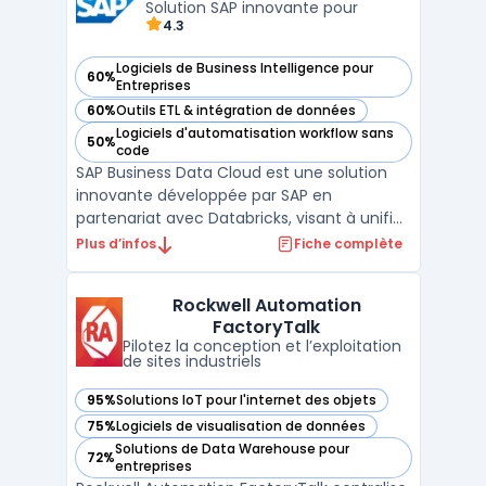
d'experts SEO travaille ...
Solution SAP innovante pour
4.3
Logiciels de Business Intelligence pour
60%
— voir SAP Business Data Cloud dans cette catégorie
Entreprises
60%
Outils ETL & intégration de données
— voir SAP Business Data Cloud dans cette catégorie
Logiciels d'automatisation workflow sans
50%
— voir SAP Business Data Cloud dans cette catégorie
code
SAP Business Data Cloud est une solution
innovante développée par SAP en
partenariat avec Databricks, visant à unifier
les données SAP et tierces au sein des
Plus d’infos
Fiche complète
entreprises. Cette collaboration stratégique
permet d'intégrer les technologies
Rockwell Automation
avancées de Databricks, notamment en
FactoryTalk
matière d'ingénierie des ...
Pilotez la conception et l’exploitation
de sites industriels
95%
Solutions IoT pour l'internet des objets
— voir Rockwell Automation FactoryTalk dans cette catégor
75%
Logiciels de visualisation de données
— voir Rockwell Automation FactoryTalk dans cette catégor
Solutions de Data Warehouse pour
72%
— voir Rockwell Automation FactoryTalk dans cette catégor
entreprises