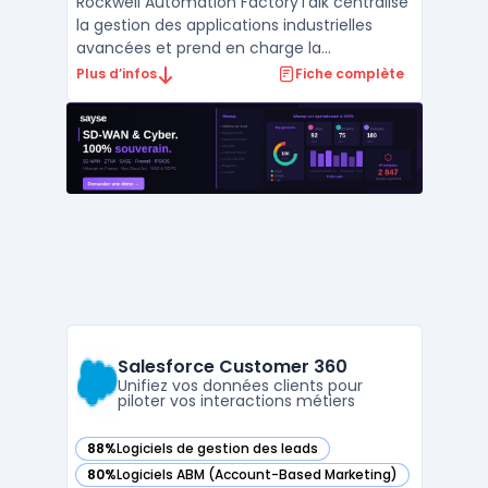
Rockwell Automation FactoryTalk centralise
la gestion des applications industrielles
avancées et prend en charge la
digitalisation industrielle de la conception à
Plus d’infos
Fiche complète
la maintenance, jusqu’à l’analytics et l’IIoT.
Ce logiciel cible les architectes
d’automatisation industrielle, les équipes
d’opérations ...
Salesforce Customer 360
Unifiez vos données clients pour
piloter vos interactions métiers
88%
Logiciels de gestion des leads
— voir Salesforce Customer 360 dans cette catégorie
80%
Logiciels ABM (Account-Based Marketing)
— voir Salesforce Customer 360 dans cette catégorie