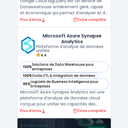
Google Cloud BigQuery est un service de
Datawarehouse entièrement géré, rapide
et économique qui permet d'analyser et de
traiter des quantités massives de données
Plus d’infos
Fiche complète
en quelques secondes à plusieurs
pétaoctets. Des fonctionnalités telles que
Microsoft Azure Synapse
la compression automatique et
Analytics
l'optimisation de requêtes perm ...
Plateforme d'analyse de données
unifiée
4.4
Solutions de Data Warehouse pour
100%
— voir Microsoft Azure Synapse Analytics dans cette catégo
entreprises
100%
Outils ETL & intégration de données
— voir Microsoft Azure Synapse Analytics dans cette catégo
Logiciels de Business Intelligence pour
95%
— voir Microsoft Azure Synapse Analytics dans cette catégo
Entreprises
Microsoft Azure Synapse Analytics est une
plateforme d’analyse de données cloud
conçue pour unifier les capacités des
entrepôts de données et du Big Data. Elle
Plus d’infos
Fiche complète
offre aux entreprises une solution complète
pour collecter, stocker, analyser et visualiser