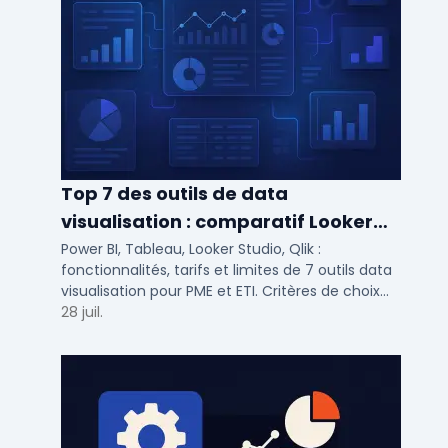
Top 7 des outils de data
visualisation : comparatif Looker
Studio, Tableau vs Power BI et
Power BI, Tableau, Looker Studio, Qlik :
fonctionnalités, tarifs et limites de 7 outils data
autres
visualisation pour PME et ETI. Critères de choix
selon votre SI et vos cas d'usage.
28 juil.