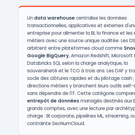
opérations, tout e ...
Un
data warehouse
centralise les données
transactionnelles, applicatives et externes d'un
entreprise pour alimenter la BI, la finance et les
métiers avec une source unique auditée. Les DS
arbitrent entre plateformes cloud comme
Sno
Google BigQuery
, Amazon Redshift, Microsoft 
Databricks SQL selon la charge analytique, la
souveraineté et le TCO à trois ans. Les DAF y tr
socle des clôtures rapides et du pilotage cash ; 
directions métiers y branchent leurs outils self-
sans dépendre de l'IT. Cette catégorie compare
entrepôt de données
managés destinés aux E
grands comptes, avec une lecture par archéty
charge : BI corporate, pipelines ML, streaming, o
contrainte SecNumCloud.