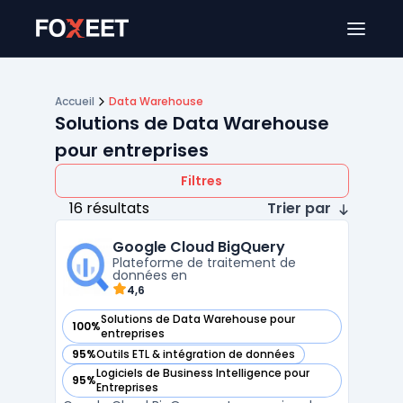
Ouver
Accueil
Data Warehouse
Solutions de Data Warehouse
pour entreprises
Filtres
16 résultats
Trier par
Google Cloud BigQuery
Plateforme de traitement de
données en
4,6
Solutions de Data Warehouse pour
100%
— voir Google Cloud BigQuery dans cette catégorie
entreprises
95%
Outils ETL & intégration de données
— voir Google Cloud BigQuery dans cette catégorie
Logiciels de Business Intelligence pour
95%
— voir Google Cloud BigQuery dans cette catégorie
Entreprises