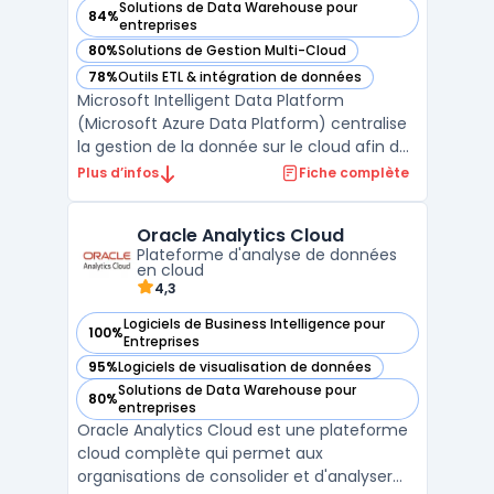
Solutions de Data Warehouse pour
84%
— voir Microsoft Intelligent Data Platform (Microsoft Azure
entreprises
80%
Solutions de Gestion Multi-Cloud
— voir Microsoft Intelligent Data Platform (Microsoft Azure
78%
Outils ETL & intégration de données
— voir Microsoft Intelligent Data Platform (Microsoft Azure
Microsoft Intelligent Data Platform
(Microsoft Azure Data Platform) centralise
la gestion de la donnée sur le cloud afin de
limiter la fragmentation des systèmes et
Plus d’infos
Fiche complète
d’assurer la sécurité et l’accès en temps
réel aux informations. Cette plateforme
Oracle Analytics Cloud
réunit bases de données, outils d’analyse
Plateforme d'analyse de données
avancée et ...
en cloud
4,3
Logiciels de Business Intelligence pour
100%
— voir Oracle Analytics Cloud dans cette catégorie
Entreprises
95%
Logiciels de visualisation de données
— voir Oracle Analytics Cloud dans cette catégorie
Solutions de Data Warehouse pour
80%
— voir Oracle Analytics Cloud dans cette catégorie
entreprises
Oracle Analytics Cloud est une plateforme
cloud complète qui permet aux
organisations de consolider et d'analyser