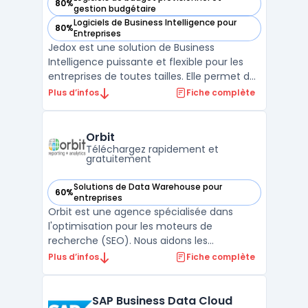
80%
— voir Jedox dans cette catégorie
gestion budgétaire
Logiciels de Business Intelligence pour
80%
— voir Jedox dans cette catégorie
Entreprises
Jedox est une solution de Business
Intelligence puissante et flexible pour les
entreprises de toutes tailles. Elle permet de
rassembler toutes les données d'une
Plus d’infos
Fiche complète
entreprise dans un seul endroit, de créer
des modèles de planification et de gestion
de performance, et de générer des
Orbit
reporting financier ...
Téléchargez rapidement et
gratuitement
Solutions de Data Warehouse pour
60%
— voir Orbit dans cette catégorie
entreprises
Orbit est une agence spécialisée dans
l'optimisation pour les moteurs de
recherche (SEO). Nous aidons les
entreprises à améliorer leur visibilité en ligne
Plus d’infos
Fiche complète
en augmentant leur positionnement sur les
résultats des moteurs de recherche tels
que Google, Bing et Yahoo. Notre équipe
SAP Business Data Cloud