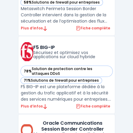
58%
Solutions de firewall pour entreprises
— voir Metaswitch Perimeta Session Border Controller dans
Metaswitch Perimeta Session Border
Controller intervient dans la gestion de la
sécurisation et de l’optimisation des flux
voix sur réseaux opérateurs et entreprises.
Plus d’infos
Fiche complète
Ce logiciel se concentre sur la protection
du trunk SIP contre les intrusions tout en
contrôlant le trafic télécom. Les opérateurs
F5 BIG-IP
mob ...
Sécurisez et optimisez vos
applications sur cloud hybride
Solution de protection contre les
78%
— voir F5 BIG-IP dans cette catégorie
attaques DDoS
71%
Solutions de firewall pour entreprises
— voir F5 BIG-IP dans cette catégorie
F5 BIG-IP est une plateforme dédiée à la
gestion du trafic applicatif et à la sécurité
des services numériques pour entreprises.
Le logiciel cible les organisations qui
Plus d’infos
Fiche complète
dépendent d’applications critiques dans
des contextes hybride ou multicloud. Les
Oracle Communications
équipes techniques doivent concilier
Session Border Controller
performance r ...