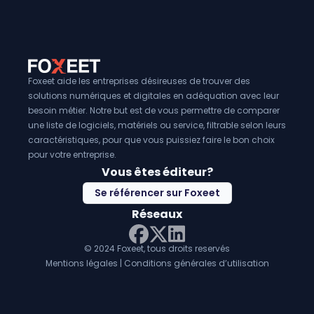
protection contre les attaques DDoS peuvent aider à
rédui
coûts
associés à la gestion des incidents de sécurité et à 
récupération après une attaque. En somme, ils constituent 
essentiel pour toute entreprise soucieuse de protéger se
informatiques contre les menaces en ligne.
Foxeet aide les entreprises désireuses de trouver des
solutions numériques et digitales en adéquation avec leur
besoin métier. Notre but est de vous permettre de comparer
une liste de logiciels, matériels ou service, filtrable selon leurs
caractéristiques, pour que vous puissiez faire le bon choix
pour votre entreprise.
Vous êtes éditeur?
Se référencer sur Foxeet
Réseaux
© 2024 Foxeet, tous droits reservés
LinkedIn
Facebook
Twitter X
Mentions légales
|
Conditions générales d’utilisation