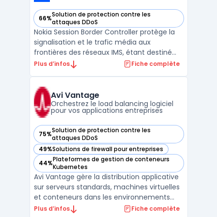
Solution de protection contre les
66%
— voir Nokia Session Border Controller dans cette catégorie
attaques DDoS
Nokia Session Border Controller protège la
signalisation et le trafic média aux
frontières des réseaux IMS, étant destiné
aux opérateurs télécoms et à de grandes
Plus d’infos
Fiche complète
entreprises. Nokia Session Border Controller
permet de gérer la sécurisation des
services VoLTE, VoWiFi et voix 5G
Avi Vantage
concernant les risques ...
Orchestrez le load balancing logiciel
pour vos applications entreprises
Solution de protection contre les
75%
— voir Avi Vantage dans cette catégorie
attaques DDoS
49%
Solutions de firewall pour entreprises
— voir Avi Vantage dans cette catégorie
Plateformes de gestion de conteneurs
44%
— voir Avi Vantage dans cette catégorie
Kubernetes
Avi Vantage gère la distribution applicative
sur serveurs standards, machines virtuelles
et conteneurs dans les environnements
entreprises qui opèrent à la fois sur site et
Plus d’infos
Fiche complète