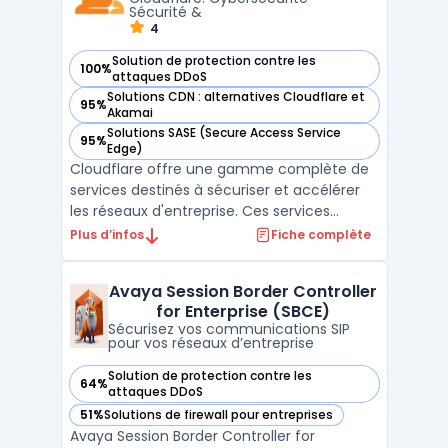
console d'administration unif ...
Sécurité &
4
Solution de protection contre les
100%
— voir Cloudflare Network Services dans cette catégorie
attaques DDoS
Solutions CDN : alternatives Cloudflare et
95%
— voir Cloudflare Network Services dans cette catégorie
Akamai
Solutions SASE (Secure Access Service
95%
— voir Cloudflare Network Services dans cette catégorie
Edge)
Cloudflare offre une gamme complète de
services destinés à sécuriser et accélérer
les réseaux d'entreprise. Ces services
combinent sécurité, performances et
Plus d’infos
Fiche complète
fiabilité. Ils permettent de connecter,
sécuriser et booster les performances des
Avaya Session Border Controller
réseaux. En complément, Cloudflare
for Enterprise (SBCE)
propose des modules additi ...
Sécurisez vos communications SIP
pour vos réseaux d’entreprise
Solution de protection contre les
64%
— voir Avaya Session Border Controller for Enterprise (SBCE
attaques DDoS
51%
Solutions de firewall pour entreprises
— voir Avaya Session Border Controller for Enterprise (SBCE
Avaya Session Border Controller for