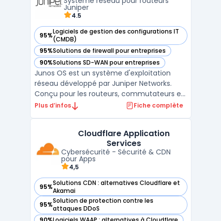
Système réseau pour routeurs
cloud, et les appa ...
Juniper
4.5
Logiciels de gestion des configurations IT
95%
— voir Junos OS dans cette catégorie
(CMDB)
95%
Solutions de firewall pour entreprises
— voir Junos OS dans cette catégorie
90%
Solutions SD-WAN pour entreprises
— voir Junos OS dans cette catégorie
Junos OS est un système d'exploitation
réseau développé par Juniper Networks.
Conçu pour les routeurs, commutateurs et
pare-feu de la marque, il repose sur une
Plus d’infos
Fiche complète
architecture modulaire garantissant
stabilité, sécurité et performance. Basé sur
Cloudflare Application
FreeBSD, il offre un environnement robuste
Services
et une programma ...
Cybersécurité - Sécurité & CDN
pour Apps
4,5
Solutions CDN : alternatives Cloudflare et
95%
— voir Cloudflare Application Services dans cette catégorie
Akamai
Solution de protection contre les
95%
— voir Cloudflare Application Services dans cette catégorie
attaques DDoS
90%
Logiciels WAAP : alternatives à Cloudflare