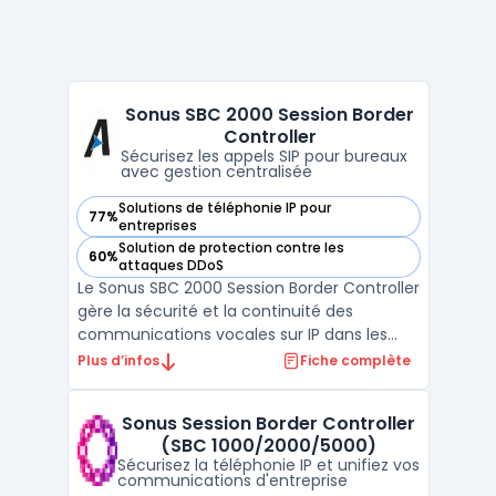
Sonus SBC 2000 Session Border
Controller
Sécurisez les appels SIP pour bureaux
avec gestion centralisée
Solutions de téléphonie IP pour
77%
— voir Sonus SBC 2000 Session Border Controller dans cette
entreprises
Solution de protection contre les
60%
— voir Sonus SBC 2000 Session Border Controller dans cette
attaques DDoS
Le Sonus SBC 2000 Session Border Controller
gère la sécurité et la continuité des
communications vocales sur IP dans les
réseaux d’entreprise de taille intermédiaire.
Plus d’infos
Fiche complète
Ce produit cible les organisations
souhaitant protéger et optimiser leur
Sonus Session Border Controller
infrastructure VoIP tout en maîtrisant les
(SBC 1000/2000/5000)
coûts et en assur ...
Sécurisez la téléphonie IP et unifiez vos
communications d'entreprise