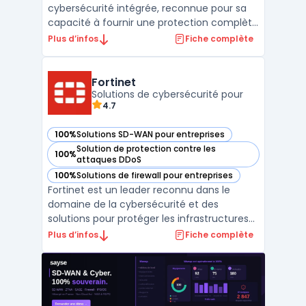
cybersécurité intégrée, reconnue pour sa
capacité à fournir une protection complète
et simplifiée des réseaux, des endpoints et
Plus d’infos
Fiche complète
des utilisateurs. Avec des outils conçus pour
les entreprises de toutes tailles,
WatchGuard facilite la gestion de la
Fortinet
sécurité grâce à des so ...
Solutions de cybersécurité pour
4.7
100%
Solutions SD-WAN pour entreprises
— voir Fortinet dans cette catégorie
Solution de protection contre les
100%
— voir Fortinet dans cette catégorie
attaques DDoS
100%
Solutions de firewall pour entreprises
— voir Fortinet dans cette catégorie
Fortinet est un leader reconnu dans le
domaine de la cybersécurité et des
solutions pour protéger les infrastructures
numériques des entreprises. Avec son
Plus d’infos
Fiche complète
approche unifiée et intégrée, Fortinet
répond aux besoins en sécurité réseau,
cloud, et des terminaux, tout en assurant la
conformité et la perfo ...