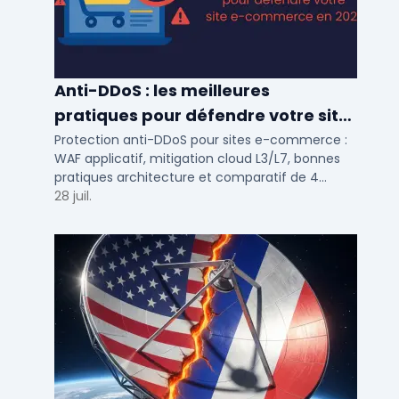
Anti-DDoS : les meilleures
pratiques pour défendre votre site
e-commerce en 2025
Protection anti-DDoS pour sites e-commerce :
WAF applicatif, mitigation cloud L3/L7, bonnes
pratiques architecture et comparatif de 4
solutions testees par des DSI en 2025.
28 juil.