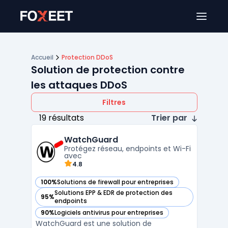
Ouver
Accueil
Protection DDoS
Solution de protection contre
les attaques DDoS
Filtres
19 résultats
Trier par
WatchGuard
Protégez réseau, endpoints et Wi-Fi
avec
4.8
100%
Solutions de firewall pour entreprises
— voir WatchGuard dans cette catégorie
Solutions EPP & EDR de protection des
95%
— voir WatchGuard dans cette catégorie
endpoints
90%
Logiciels antivirus pour entreprises
— voir WatchGuard dans cette catégorie
WatchGuard est une solution de