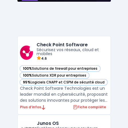
Check Point Software
Sécurisez vos réseaux, cloud et
mobiles
4.6
100%
Solutions de firewall pour entreprises
— voir Check Point Software dans cette catégorie
100%
Solutions XDR pour entreprises
— voir Check Point Software dans cette catégorie
95%
Logiciels CNAPP et CSPM de sécurité cloud
— voir Check Point Software dans cette catégorie
Check Point Software Technologies est un
leader mondial en cybersécurité, proposant
des solutions innovantes pour protéger les
entreprises contre les cybermenaces de
Plus d’infos
Fiche complète
cinquième génération. Grâce à une
approche intégrée, Check Point offre une
Junos OS
protection complète pour les réseaux, le