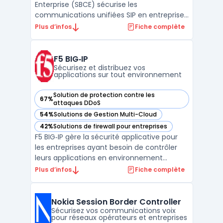
Enterprise (SBCE) sécurise les
communications unifiées SIP en entreprise
et gère les flux entre réseaux internes et
Plus d’infos
Fiche complète
opérateurs. Sa double édition Standard
Services et Advanced Services cible les
besoins des grandes structures disposant
F5 BIG‑IP
de déploiements voix et vidé ...
Sécurisez et distribuez vos
applications sur tout environnement
Solution de protection contre les
67%
— voir F5 BIG‑IP dans cette catégorie
attaques DDoS
54%
Solutions de Gestion Multi-Cloud
— voir F5 BIG‑IP dans cette catégorie
42%
Solutions de firewall pour entreprises
— voir F5 BIG‑IP dans cette catégorie
F5 BIG‑IP gère la sécurité applicative pour
les entreprises ayant besoin de contrôler
leurs applications en environnement
hybride ou multicloud. Les équipes IT qui
Plus d’infos
Fiche complète
structurent leurs infrastructures doivent
maîtriser la circulation des flux et limiter les
risques de faille ou d’interruption. F5 BIG‑I ...
Nokia Session Border Controller
Sécurisez vos communications voix
pour réseaux opérateurs et entreprises