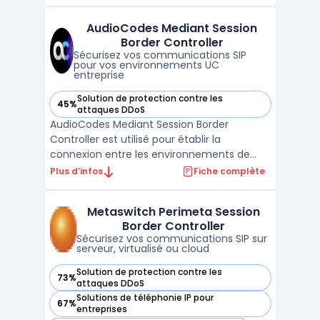
dans le cloud. Ce logiciel cible les grandes
organisations qui souhaitent centraliser la
AudioCodes Mediant Session
gestion, automatiser le load balancing ...
Border Controller
Sécurisez vos communications SIP
pour vos environnements UC
entreprise
Solution de protection contre les
45%
— voir AudioCodes Mediant Session Border Controller dans 
attaques DDoS
AudioCodes Mediant Session Border
Controller est utilisé pour établir la
connexion entre les environnements de
communications unifiées et les services de
Plus d’infos
Fiche complète
trunks SIP. Diverses organisations intègrent
ce contrôleur dans leurs infrastructures UC,
Metaswitch Perimeta Session
centres de contact et solutions de
Border Controller
téléphonie SIP ou PST ...
Sécurisez vos communications SIP sur
serveur, virtualisé ou cloud
Solution de protection contre les
73%
— voir Metaswitch Perimeta Session Border Controller dans
attaques DDoS
Solutions de téléphonie IP pour
67%
— voir Metaswitch Perimeta Session Border Controller dans
entreprises