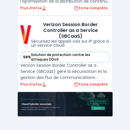
l'optimisation de la distribution de contenus
digitaux. Sa technologie avancée assure
Plus d’infos
Fiche complète
une amélioration significative des temps de
chargement des sites, tout en protégeant
Verizon Session Border
activement contre diverses menaces en
Controller as a Service
ligne ...
(SBCaaS)
Sécurisez les appels voix sur IP grâce à
un service cloud
Solution de protection contre les
58%
— voir Verizon Session Border Controller as a Service (SBCa
attaques DDoS
Verizon Session Border Controller as a
Service (SBCaaS) gère la sécurisation et la
gestion des flux de communications
vocales en entreprise via un déploiement
Plus d’infos
Fiche complète
cloud hébergé sur des machines virtuelles.
Ce service cible les organisations ayant
besoin de Session Border Controller cloud
pour remplacer ...