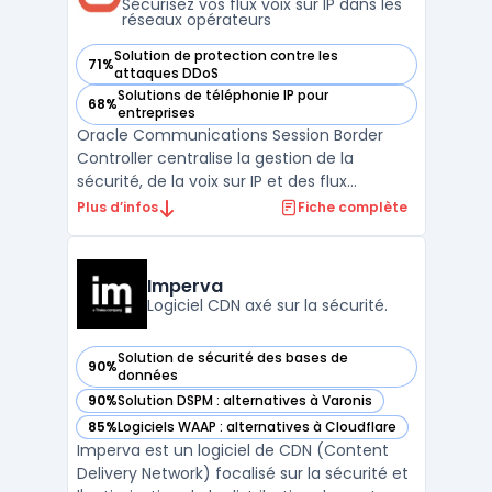
Sécurisez vos flux voix sur IP dans les
réseaux opérateurs
Solution de protection contre les
71%
— voir Oracle Communications Session Border Controller da
attaques DDoS
Solutions de téléphonie IP pour
68%
— voir Oracle Communications Session Border Controller da
entreprises
Oracle Communications Session Border
Controller centralise la gestion de la
sécurité, de la voix sur IP et des flux
multimédias pour les opérateurs télécom
Plus d’infos
Fiche complète
et les grandes entreprises. Ce logiciel basé
sur Acme Packet OS traite les réseaux face
aux attaques, assure l’interopérabilité des
Imperva
systèmes hét ...
Logiciel CDN axé sur la sécurité.
Solution de sécurité des bases de
90%
— voir Imperva dans cette catégorie
données
90%
Solution DSPM : alternatives à Varonis
— voir Imperva dans cette catégorie
85%
Logiciels WAAP : alternatives à Cloudflare
— voir Imperva dans cette catégorie
Imperva est un logiciel de CDN (Content
Delivery Network) focalisé sur la sécurité et