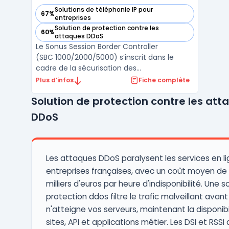
Solutions de téléphonie IP pour
67%
— voir Sonus Session Border Controller (SBC 1000/2000/500
entreprises
Solution de protection contre les
60%
— voir Sonus Session Border Controller (SBC 1000/2000/500
attaques DDoS
Le Sonus Session Border Controller
(SBC 1000/2000/5000) s’inscrit dans le
cadre de la sécurisation des
communications voix et vidéo en
Plus d’infos
Fiche complète
environnement VoIP et UC hybride ou cloud.
Solution de protection contre les att
Il prend en charge la transition des
systèmes de téléphonie classiques vers des
DDoS
plateformes comme Microsoft Teams,
Zoom ou ...
Les attaques DDoS paralysent les services en l
entreprises françaises, avec un coût moyen de 
milliers d'euros par heure d'indisponibilité. Une s
protection ddos filtre le trafic malveillant avant 
n'atteigne vos serveurs, maintenant la disponibi
sites, API et applications métier. Les DSI et RSSI 