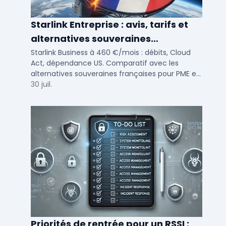
Starlink Entreprise : avis, tarifs et
alternatives souveraines
françaises 2026
Starlink Business à 460 €/mois : débits, Cloud
Act, dépendance US. Comparatif avec les
alternatives souveraines françaises pour PME et
ETI multi-sites. Avis terrain et critères de choix
30 juil.
DSI.
Priorités de rentrée pour un RSSI :