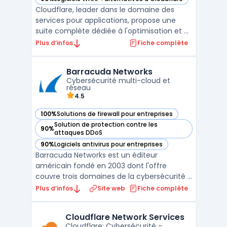
— voir Cloudflare Application Services dans cette catégorie
Cloudflare, leader dans le domaine des
services pour applications, propose une
suite complète dédiée à l'optimisation et à
la sécurité des applications Internet. Ces
Plus d’infos
Fiche complète
services sont conçus pour garantir une
performance optimale et une fiabilité sans
Barracuda Networks
faille. Le service Argo Smart Routing, par
Cybersécurité multi-cloud et
exemple, ...
réseau
4.5
100%
Solutions de firewall pour entreprises
— voir Barracuda Networks dans cette catégorie
Solution de protection contre les
90%
— voir Barracuda Networks dans cette catégorie
attaques DDoS
90%
Logiciels antivirus pour entreprises
— voir Barracuda Networks dans cette catégorie
Barracuda Networks est un éditeur
américain fondé en 2003 dont l'offre
couvre trois domaines de la cybersécurité :
email security, protection des applications
Plus d’infos
Site web
Fiche complète
web et réseaux, et sauvegarde des
données. La plateforme BarracudaONE
Cloudflare Network Services
regroupe l'ensemble des produits sous une
Cloudflare: Cybersécurité -