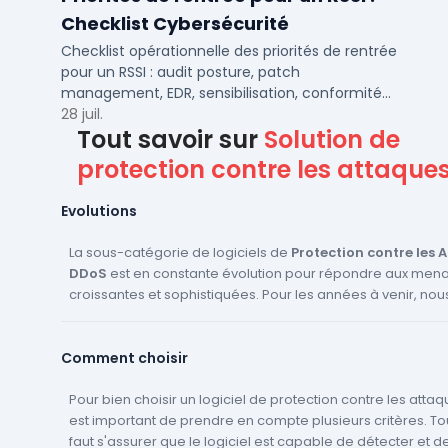
Checklist Cybersécurité
Checklist opérationnelle des priorités de rentrée
pour un RSSI : audit posture, patch
management, EDR, sensibilisation, conformité
NIS2 et plan de continuité.
28 juil.
Tout savoir sur
Solution de
protection contre les attaque
Evolutions
La sous-catégorie de logiciels de
Protection contre les 
DDoS
est en constante évolution pour répondre aux men
croissantes et sophistiquées. Pour les années à venir, no
nous attendre à plusieurs innovations et évolutions. Tout d'abord,
l'Intelligence Artificielle (IA) et le Machine Learning (ML) jo
Comment choisir
rôle de plus en plus important dans la détection et la pré
attaques DDoS. Ces technologies permettront aux logiciel
s'adapter et de réagir plus rapidement aux nouvelles for
Pour bien choisir un logiciel de protection contre les attaq
d'attaques. De plus, l'automatisation sera également un élément clé.
est important de prendre en compte plusieurs critères. Tou
Les logiciels seront capables de prendre des mesures pré
faut s'assurer que le logiciel est capable de détecter et d