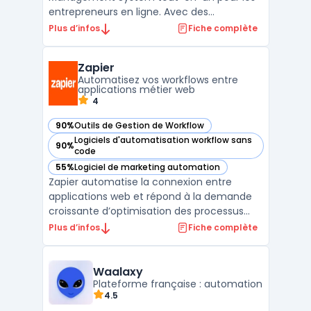
entrepreneurs en ligne. Avec des
fonctionnalités comme la création de
Plus d’infos
Fiche complète
pages de vente, la gestion d'abonnements
et de paiements en ligne, l'e-mail
Zapier
marketing et l'affiliation, il permet aux
Automatisez vos workflows entre
utilisateurs de simplifier leur processus ...
applications métier web
4
90%
Outils de Gestion de Workflow
— voir Zapier dans cette catégorie
Logiciels d'automatisation workflow sans
90%
— voir Zapier dans cette catégorie
code
55%
Logiciel de marketing automation
— voir Zapier dans cette catégorie
Zapier automatise la connexion entre
applications web et répond à la demande
croissante d’optimisation des processus
métiers sans recours au développement.
Plus d’infos
Fiche complète
Face à la multiplication des outils SaaS, les
équipes cherchent à centraliser leurs
données, déclencher des actions
Waalaxy
synchronisées et limiter les ...
Plateforme française : automation
4.5