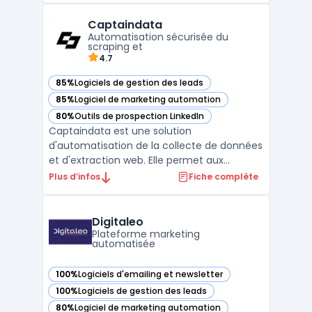
et des outils d’automatisation avancés,
Captaindata
Oracle Marketing permet d’améliorer
Automatisation sécurisée du
l'efficacité des équi ...
scraping et
4.7
85%
Logiciels de gestion des leads
— voir Captaindata dans cette catégorie
85%
Logiciel de marketing automation
— voir Captaindata dans cette catégorie
80%
Outils de prospection LinkedIn
— voir Captaindata dans cette catégorie
Captaindata est une solution
d'automatisation de la collecte de données
et d'extraction web. Elle permet aux
entreprises de simplifier et d'accélérer leurs
Plus d’infos
Fiche complète
processus de scraping de données à partir
de diverses sources en ligne, tout en
garantissant une approche conforme aux
Digitaleo
normes de sécurité et de ...
Plateforme marketing
automatisée
100%
Logiciels d'emailing et newsletter
— voir Digitaleo dans cette catégorie
100%
Logiciels de gestion des leads
— voir Digitaleo dans cette catégorie
80%
Logiciel de marketing automation