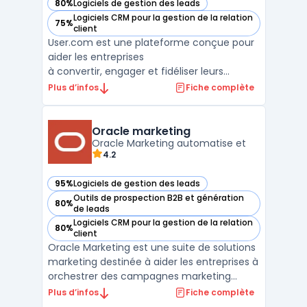
80%
Logiciels de gestion des leads
— voir user.com dans cette catégorie
Logiciels CRM pour la gestion de la relation
75%
— voir user.com dans cette catégorie
client
User.com est une plateforme conçue pour
aider les entreprises
à convertir, engager et fidéliser leurs
utilisateurs. Grâce à une
Plus d’infos
Fiche complète
communication omnicanale, cet outil
permet de transmettre le bon message via
le bon canal au bon utilisateur, au moment
Oracle marketing
opportun. User.com offre une
Oracle Marketing automatise et
4.2
meilleure compréhension ...
95%
Logiciels de gestion des leads
— voir Oracle marketing dans cette catégorie
Outils de prospection B2B et génération
80%
— voir Oracle marketing dans cette catégorie
de leads
Logiciels CRM pour la gestion de la relation
80%
— voir Oracle marketing dans cette catégorie
client
Oracle Marketing est une suite de solutions
marketing destinée à aider les entreprises à
orchestrer des campagnes marketing
personnalisées à grande échelle.En
Plus d’infos
Fiche complète
s’appuyant sur des données clients unifiées