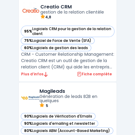
tâches ainsi que la souveraineté des
Creatio CRM
données. Les workflows a ...
gestion de la relation clientèle
4,8
Logiciels CRM pour la gestion de la relation
95%
— voir Creatio CRM dans cette catégorie
client
75%
Logiciel de Force de Vente (SFA)
— voir Creatio CRM dans cette catégorie
60%
Logiciels de gestion des leads
— voir Creatio CRM dans cette catégorie
CRM - Customer Relationship Management:
Creatio CRM est un outil de gestion de la
relation client (CRM) qui aide les entreprises
à gérer efficacement toutes les
Plus d’infos
Fiche complète
interactions avec leurs clients. Grâce à
Creatio CRM, les entreprises peuvent suivre
Magileads
les ventes, le marketing et le service client
Génération de leads B2B en
à partir ...
quelques
5
90%
Logiciels de Vérification d'Emails
— voir Magileads dans cette catégorie
90%
Logiciels d'emailing et newsletter
— voir Magileads dans cette catégorie
80%
Logiciels ABM (Account-Based Marketing)
— voir Magileads dans cette catégorie