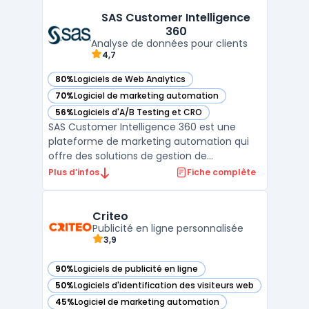
ses fonctionnalités, elle facilite l’envoi et la
SAS Customer Intelligence
gestion de messages via plusieurs canaux,
360
notamment l’e ...
Analyse de données pour clients
4,7
80%
Logiciels de Web Analytics
— voir SAS Customer Intelligence 360 dans cette catégorie
70%
Logiciel de marketing automation
— voir SAS Customer Intelligence 360 dans cette catégorie
56%
Logiciels d'A/B Testing et CRO
— voir SAS Customer Intelligence 360 dans cette catégorie
SAS Customer Intelligence 360 est une
plateforme de marketing automation qui
offre des solutions de gestion de
campagnes marketing multicanal, de
Plus d’infos
Fiche complète
personnalisation de l'expérience client et
d'optimisation des décisions marketing.
Grâce à l'intégration de données en temps
Criteo
réel et de l'analytique avanc ...
Publicité en ligne personnalisée
3,9
90%
Logiciels de publicité en ligne
— voir Criteo dans cette catégorie
50%
Logiciels d'identification des visiteurs web
— voir Criteo dans cette catégorie
45%
Logiciel de marketing automation
— voir Criteo dans cette catégorie