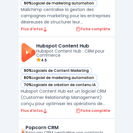
90%
Logiciel de marketing automation
— voir Mailchimp dans cette catégorie
Mailchimp centralise la gestion des
campagnes marketing pour les entreprises
désireuses de structurer leur
communication et d’automatiser leurs
Plus d’infos
Fiche complète
échanges clients. D’abord conçu pour la
marketing automation et l’envoi d’emails à
Hubspot Content Hub
grande échelle, Mailchimp cible les sociétés
Hubspot Content Hub : CRM pour
recherchant un outil pour gé ...
Commerce
4.5
90%
Logiciels de Content Marketing
— voir Hubspot Content Hub dans cette catégorie
80%
Logiciel de marketing automation
— voir Hubspot Content Hub dans cette catégorie
70%
Logiciels de création de contenu IA
— voir Hubspot Content Hub dans cette catégorie
Hubspot Content Hub est un logiciel CRM
(Customer Relationship Management)
conçu pour optimiser les opérations de
Commerce & Ventes. Développé par
Plus d’infos
Fiche complète
Hubspot, ce logiciel répond aux besoins des
DSI, DAF, DRH, DirMarket, DirCo, DirLogistique,
Popcorn CRM
DG, PDG et indépendants en offrant une
Popcorn CRM centralise vos contacts,