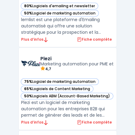
80%
Logiciels d'emailing et newsletter
— voir lemlist dans cette catégorie
50%
Logiciel de marketing automation
— voir lemlist dans cette catégorie
lemlist est une plateforme d'Emailing
automatisé qui offre une solution
stratégique pour la prospection et la
communication client. Avec ses
Plus d’infos
Fiche complète
fonctionnalités avancées telles que la
personnalisation à grande échelle, le suivi
des e-mails en temps réel et les
Plezi
intégrations avec les applications de premi
Marketing automation pour PME et
4,7
...
75%
Logiciel de marketing automation
— voir Plezi dans cette catégorie
65%
Logiciels de Content Marketing
— voir Plezi dans cette catégorie
50%
Logiciels ABM (Account-Based Marketing)
— voir Plezi dans cette catégorie
Plezi est un logiciel de marketing
automation pour les entreprises B2B qui
permet de générer des leads et de les
suivre tout au long du cycle de vie du client.
Plus d’infos
Fiche complète
Avec sa fonctionnalité de scoring de leads,
Plezi identifie automatiquement les leads