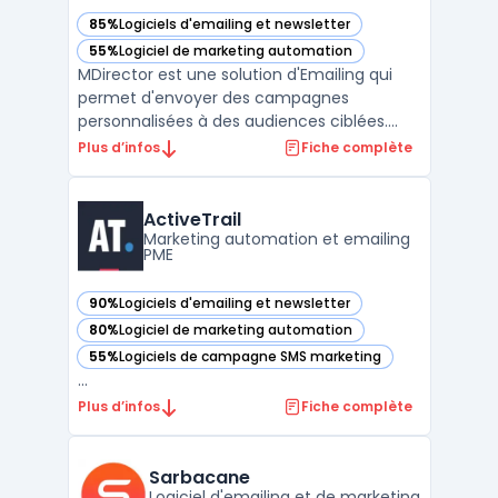
85%
Logiciels d'emailing et newsletter
— voir MDirector dans cette catégorie
55%
Logiciel de marketing automation
— voir MDirector dans cette catégorie
MDirector est une solution d'Emailing qui
permet d'envoyer des campagnes
personnalisées à des audiences ciblées.
Avec cette plate-forme, il est possible de
Plus d’infos
Fiche complète
mesurer l'impact de chaque action en
temps réel, afin d'optimiser le ROI. Grâce à
ses fonctionnalités avancées, MDirector
ActiveTrail
facilite la mise en pl ...
Marketing automation et emailing
PME
90%
Logiciels d'emailing et newsletter
— voir ActiveTrail dans cette catégorie
80%
Logiciel de marketing automation
— voir ActiveTrail dans cette catégorie
55%
Logiciels de campagne SMS marketing
— voir ActiveTrail dans cette catégorie
...
Plus d’infos
Fiche complète
Sarbacane
Logiciel d'emailing et de marketing