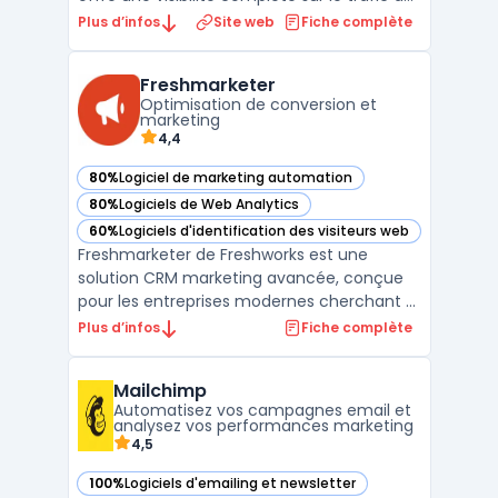
votre site internet. Grâce à des
Plus d’infos
Site web
Fiche complète
fonctionnalités avancées d'analyse du
comportement des visiteurs, vous pouvez
Freshmarketer
suivre en temps réel les parcours
Optimisation de conversion et
utilisateurs, les page ...
marketing
4,4
80%
Logiciel de marketing automation
— voir Freshmarketer dans cette catégorie
80%
Logiciels de Web Analytics
— voir Freshmarketer dans cette catégorie
60%
Logiciels d'identification des visiteurs web
— voir Freshmarketer dans cette catégorie
Freshmarketer de Freshworks est une
solution CRM marketing avancée, conçue
pour les entreprises modernes cherchant à
optimiser leurs stratégies de marketing
Plus d’infos
Fiche complète
digital. Ce logiciel robuste offre une
gamme complète de fonctionnalités pour
Mailchimp
automatiser les campagnes marketing,
Automatisez vos campagnes email et
permettant ainsi une gestion ...
analysez vos performances marketing
4,5
100%
Logiciels d'emailing et newsletter
— voir Mailchimp dans cette catégorie