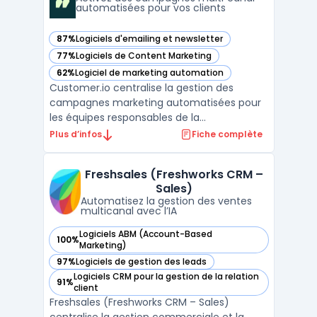
automatisées pour vos clients
87%
Logiciels d'emailing et newsletter
— voir Customer.io dans cette catégorie
77%
Logiciels de Content Marketing
— voir Customer.io dans cette catégorie
62%
Logiciel de marketing automation
— voir Customer.io dans cette catégorie
Customer.io centralise la gestion des
campagnes marketing automatisées pour
les équipes responsables de la
communication sur plusieurs canaux. Ce
Plus d’infos
Fiche complète
logiciel s’adresse aux organisations qui
souhaitent activer, personnaliser et
Freshsales (Freshworks CRM –
homogénéiser leurs échanges clients à
Sales)
grande échelle, sans multiplier les ou ...
Automatisez la gestion des ventes
multicanal avec l’IA
Logiciels ABM (Account-Based
100%
— voir Freshsales (Freshworks CRM – Sales) dans cette caté
Marketing)
97%
Logiciels de gestion des leads
— voir Freshsales (Freshworks CRM – Sales) dans cette caté
Logiciels CRM pour la gestion de la relation
91%
— voir Freshsales (Freshworks CRM – Sales) dans cette caté
client
Freshsales (Freshworks CRM – Sales)