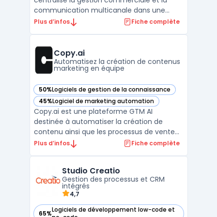
centralise la gestion commerciale et la
communication multicanale dans une
interface organisée pour les équipes de
Plus d’infos
Fiche complète
vente. La capacité à piloter le cycle de
vente complet, depuis la génération du
pipeline commercial jusqu’au suivi avancé
Copy.ai
des remontées clients, s’ad ...
Automatisez la création de contenus
marketing en équipe
50%
Logiciels de gestion de la connaissance
— voir Copy.ai dans cette catégorie
45%
Logiciel de marketing automation
— voir Copy.ai dans cette catégorie
Copy.ai est une plateforme GTM AI
destinée à automatiser la création de
contenu ainsi que les processus de vente
et de marketing. Issue d’un outil de
Plus d’infos
Fiche complète
rédaction s’appuyant sur GPT-3, elle
s’adresse aux équipes souhaitant structurer
Studio Creatio
leurs procédures à l’aide de l’IA. Sa logique
Gestion des processus et CRM
workflow permet de stan ...
intégrés
4,7
Logiciels de développement low-code et
65%
— voir Studio Creatio dans cette catégorie