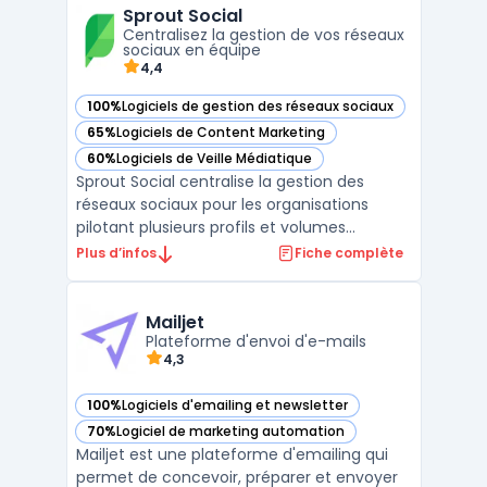
Sprout Social
les plus engagés et les mieux qualifiés,
Centralisez la gestion de vos réseaux
permettant ai ...
sociaux en équipe
4,4
100%
Logiciels de gestion des réseaux sociaux
— voir Sprout Social dans cette catégorie
65%
Logiciels de Content Marketing
— voir Sprout Social dans cette catégorie
60%
Logiciels de Veille Médiatique
— voir Sprout Social dans cette catégorie
Sprout Social centralise la gestion des
réseaux sociaux pour les organisations
pilotant plusieurs profils et volumes
importants d’interactions. Ce logiciel cloud
Plus d’infos
Fiche complète
cible les équipes devant organiser leur
stratégie social media sur différents
canaux, automatiser une partie du travail
Mailjet
éditorial et suivr ...
Plateforme d'envoi d'e-mails
4,3
100%
Logiciels d'emailing et newsletter
— voir Mailjet dans cette catégorie
70%
Logiciel de marketing automation
— voir Mailjet dans cette catégorie
Mailjet est une plateforme d'emailing qui
permet de concevoir, préparer et envoyer