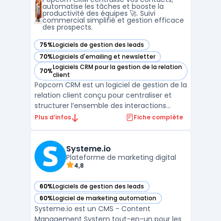
solution complète ...
automatise les tâches et booste la
productivité des équipes 🚀. Suivi
commercial simplifié et gestion efficace
des prospects.
75%
Logiciels de gestion des leads
— voir Popcorn CRM dans cette catégorie
70%
Logiciels d'emailing et newsletter
— voir Popcorn CRM dans cette catégorie
Logiciels CRM pour la gestion de la relation
70%
— voir Popcorn CRM dans cette catégorie
client
Popcorn CRM est un logiciel de gestion de la
relation client conçu pour centraliser et
structurer l’ensemble des interactions
commerciales des entreprises. Ce logiciel
Plus d’infos
Fiche complète
s’adresse aux structures qui recherchent
une solution de crm prospection adaptée à
leurs besoins quotidiens de suivi client, tout
Systeme.io
en ...
Plateforme de marketing digital
4,8
60%
Logiciels de gestion des leads
— voir Systeme.io dans cette catégorie
60%
Logiciel de marketing automation
— voir Systeme.io dans cette catégorie
Systeme.io est un CMS - Content
Management System tout-en-un pour les