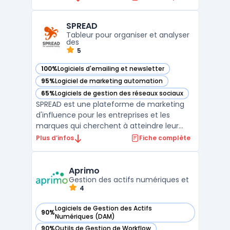
qui consultent votre site. Grâce à des
fonctionnalités avancées d'analyse de
SPREAD
trafic, vous pouvez suivre en temps réel les
Tableur pour organiser et analyser
pages visi ...
des
5
100%
Logiciels d'emailing et newsletter
— voir SPREAD dans cette catégorie
95%
Logiciel de marketing automation
— voir SPREAD dans cette catégorie
65%
Logiciels de gestion des réseaux sociaux
— voir SPREAD dans cette catégorie
SPREAD est une plateforme de marketing
d'influence pour les entreprises et les
marques qui cherchent à atteindre leur
public cible via les influenceurs. La
Plus d’infos
Fiche complète
plateforme permet aux entreprises de
trouver des influenceurs pertinents pour
leur niche et de les contacter directement
Aprimo
pour des campagnes publ ...
Gestion des actifs numériques et
4
Logiciels de Gestion des Actifs
90%
— voir Aprimo dans cette catégorie
Numériques (DAM)
90%
Outils de Gestion de Workflow