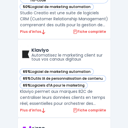
no-code
50%
Logiciel de marketing automation
— voir Studio Creatio dans cette catégorie
Studio Creatio est une suite de logiciels
CRM (Customer Relationship Management)
comprenant des outils pour la gestion de
ventes, de marketing et de service
Plus d’infos
Fiche complète
clientèle. La solution permet aux entreprises
de rationaliser et d'automatiser leurs
processus de vente, d'analyser les
Klaviyo
campagnes de marketing ...
Automatisez le marketing client sur
tous vos canaux digitaux
65%
Logiciel de marketing automation
— voir Klaviyo dans cette catégorie
65%
Outils IA de personnalisation de contenu
— voir Klaviyo dans cette catégorie
65%
Logiciels d'IA pour le marketing
— voir Klaviyo dans cette catégorie
Klaviyo permet aux marques B2C de
centraliser leurs données clients en temps
réel, essentielles pour orchestrer des
campagnes multicanales. Les directions
Plus d’infos
Fiche complète
marketing peuvent unifier les informations
comportementales, transactionnelles et
d’engagement issues du web, du mobile et