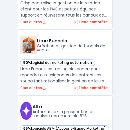
Crisp centralise la gestion de la relation
client pour les PME et petites équipes
support en réunissant tous les canaux de
communication dans une interface unique.
Plus d’infos
Fiche complète
La multiplication des échanges sur chat,
mail, réseaux sociaux ou messagerie
engendre des suivis complexes pour les
Lime Funnels
conversations et mod ...
Création et gestion de tunnels de
vente
50%
Logiciel de marketing automation
— voir Lime Funnels dans cette catégorie
Lime Funnels est un logiciel conçu pour
répondre aux exigences des entreprises
souhaitant rationaliser la gestion de leurs
campagnes marketing automatisées.
Plus d’infos
Fiche complète
Destiné aux équipes commerciales et
marketing, il vise à centraliser la création de
tunnels de vente et l’acquisition de leads
Alta
afin d’optimiser ...
Automatisez la prospection et
l’analyse commerciale B2B
65%
Logiciels ABM (Account-Based Marketing)