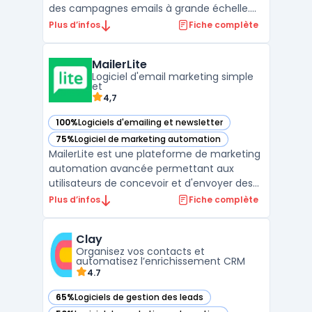
des campagnes emails à grande échelle.
Elle offre également des fonctionnalités
Plus d’infos
Fiche complète
telles que des outils de personnalisation des
messages, des automatisations avancées
MailerLite
et une analyse en temps réel des résultats
Logiciel d'email marketing simple
de la cam ...
et
4,7
100%
Logiciels d'emailing et newsletter
— voir MailerLite dans cette catégorie
75%
Logiciel de marketing automation
— voir MailerLite dans cette catégorie
MailerLite est une plateforme de marketing
automation avancée permettant aux
utilisateurs de concevoir et d'envoyer des
campagnes email professionnelles. Que
Plus d’infos
Fiche complète
vous soyez une entreprise, une startup ou
une organisation à but non lucratif,
Clay
MailerLite vous offre les fonctionnalités
Organisez vos contacts et
dont vous avez besoin ...
automatisez l’enrichissement CRM
4.7
65%
Logiciels de gestion des leads
— voir Clay dans cette catégorie