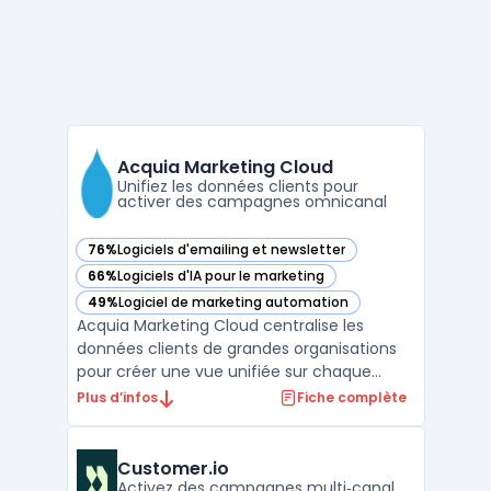
Acquia Marketing Cloud
Unifiez les données clients pour
activer des campagnes omnicanal
76%
Logiciels d'emailing et newsletter
— voir Acquia Marketing Cloud dans cette catégorie
66%
Logiciels d'IA pour le marketing
— voir Acquia Marketing Cloud dans cette catégorie
49%
Logiciel de marketing automation
— voir Acquia Marketing Cloud dans cette catégorie
Acquia Marketing Cloud centralise les
données clients de grandes organisations
pour créer une vue unifiée sur chaque
contact. Face à une multiplication des
Plus d’infos
Fiche complète
canaux et à la fragmentation des parcours,
les directions marketing regroupent des
informations provenant de sources en
Customer.io
ligne, hors ligne ou de ...
Activez des campagnes multi‑canal