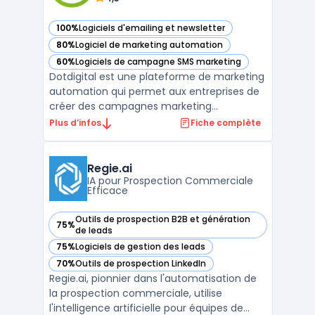
100%
Logiciels d'emailing et newsletter
— voir Dotdigital dans cette catégorie
80%
Logiciel de marketing automation
— voir Dotdigital dans cette catégorie
60%
Logiciels de campagne SMS marketing
— voir Dotdigital dans cette catégorie
Dotdigital est une plateforme de marketing
automation qui permet aux entreprises de
créer des campagnes marketing
personnalisées et hautement ciblées. Avec
Plus d’infos
Fiche complète
des outils de marketing par e-mail, de SMS,
de réseaux sociaux et de publicités en ligne
intégrés, Dotdigital offre une solution de
Regie.ai
marketing to ...
IA pour Prospection Commerciale
Efficace
Outils de prospection B2B et génération
75%
— voir Regie.ai dans cette catégorie
de leads
75%
Logiciels de gestion des leads
— voir Regie.ai dans cette catégorie
70%
Outils de prospection LinkedIn
— voir Regie.ai dans cette catégorie
Regie.ai, pionnier dans l'automatisation de
la prospection commerciale, utilise
l'intelligence artificielle pour équipes de