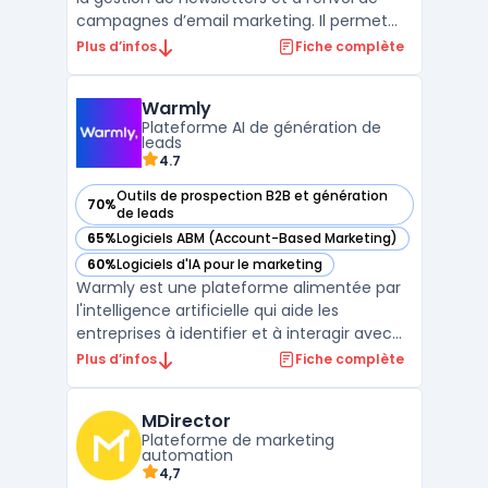
campagnes d’email marketing. Il permet
aux entreprises de toutes tailles de
Plus d’infos
Fiche complète
concevoir, personnaliser et envoyer des
emails grâce à un éditeur glisser-déposer,
Warmly
sans compétence technique préalable. Le
Plateforme AI de génération de
service se dis ...
leads
4.7
Outils de prospection B2B et génération
70%
— voir Warmly dans cette catégorie
de leads
65%
Logiciels ABM (Account-Based Marketing)
— voir Warmly dans cette catégorie
60%
Logiciels d'IA pour le marketing
— voir Warmly dans cette catégorie
Warmly est une plateforme alimentée par
l'intelligence artificielle qui aide les
entreprises à identifier et à interagir avec
des visiteurs à fort potentiel sur leur site
Plus d’infos
Fiche complète
web, en se basant sur des signaux
d'intention. Elle permet aux équipes
MDirector
commerciales et marketing de repérer les
Plateforme de marketing
visiteurs anonyme ...
automation
4,7