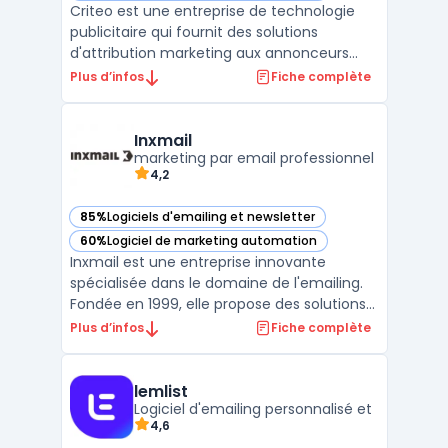
Criteo est une entreprise de technologie
publicitaire qui fournit des solutions
d'attribution marketing aux annonceurs
pour mesurer l'impact de leurs campagnes
Plus d’infos
Fiche complète
publicitaires. Criteo utilise des algorithmes
de machine learning pour analyser les
comportements en ligne des
Inxmail
consommateurs et leur propose ...
marketing par email professionnel
4,2
85%
Logiciels d'emailing et newsletter
— voir Inxmail dans cette catégorie
60%
Logiciel de marketing automation
— voir Inxmail dans cette catégorie
Inxmail est une entreprise innovante
spécialisée dans le domaine de l'emailing.
Fondée en 1999, elle propose des solutions
de marketing digital pour aider les
Plus d’infos
Fiche complète
entreprises à communiquer efficacement
avec leurs clients via leurs boîtes mail.
Grâce à ses nombreuses fonctionnalités,
lemlist
Logiciel d'emailing personnalisé et
Inxmail est devenue ...
4,6