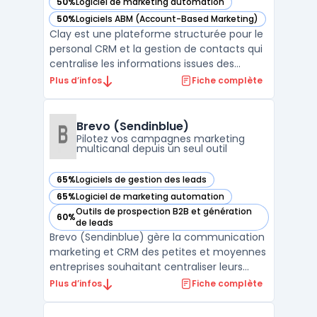
50%
Logiciel de marketing automation
— voir Clay dans cette catégorie
50%
Logiciels ABM (Account-Based Marketing)
— voir Clay dans cette catégorie
Clay est une plateforme structurée pour le
personal CRM et la gestion de contacts qui
centralise les informations issues des
emails, réseaux sociaux et agendas afin
Plus d’infos
Fiche complète
que professionnels et équipes disposent
d’un suivi organisé de leurs interactions.
L’outil couvre deux usages distincts :
Brevo (Sendinblue)
l’organisatio ...
Pilotez vos campagnes marketing
multicanal depuis un seul outil
65%
Logiciels de gestion des leads
— voir Brevo (Sendinblue) dans cette catégorie
65%
Logiciel de marketing automation
— voir Brevo (Sendinblue) dans cette catégorie
Outils de prospection B2B et génération
60%
— voir Brevo (Sendinblue) dans cette catégorie
de leads
Brevo (Sendinblue) gère la communication
marketing et CRM des petites et moyennes
entreprises souhaitant centraliser leurs
actions sans multiplier les outils. La
Plus d’infos
Fiche complète
plateforme s’adresse aux équipes qui
traitent un volume d’e-mails élevé et visent