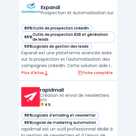
à maîtriser leurs budgets, tout en
Expandi
respectant les exigen ...
Prospection et Automatisation sur
80%
Outils de prospection LinkedIn
— voir Expandi dans cette catégorie
Outils de prospection B2B et génération
65%
— voir Expandi dans cette catégorie
de leads
50%
Logiciels de gestion des leads
— voir Expandi dans cette catégorie
Expandi est une plateforme avancée axée
sur la prospection et l'automatisation des
campagnes LinkedIn. Cette solution aide les
entreprises à augmenter leur portée et leur
Plus d’infos
Fiche complète
engagement sur LinkedIn sans
compromettre la sécurité du compte.Utilisé
rapidmail
principalement pour les campagnes de
Création et envoi de newsletters
prospection, Expandi ...
pro
4.5
95%
Logiciels d'emailing et newsletter
— voir rapidmail dans cette catégorie
65%
Logiciel de marketing automation
— voir rapidmail dans cette catégorie
rapidmail est un outil professionnel dédié à
la gestion de newsletters et à l’envoi de