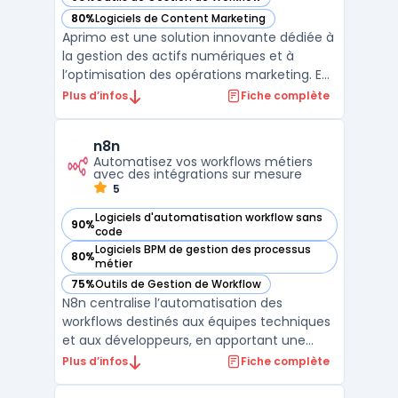
— voir Aprimo dans cette catégorie
80%
Logiciels de Content Marketing
— voir Aprimo dans cette catégorie
Aprimo est une solution innovante dédiée à
la gestion des actifs numériques et à
l’optimisation des opérations marketing. En
tant que plateforme de Digital Asset
Plus d’infos
Fiche complète
Management (DAM), elle permet aux
entreprises de centraliser leurs ressources
n8n
numériques, de simplifier leur organisation
Automatisez vos workflows métiers
et de favoriser ...
avec des intégrations sur mesure
5
Logiciels d'automatisation workflow sans
90%
— voir n8n dans cette catégorie
code
Logiciels BPM de gestion des processus
80%
— voir n8n dans cette catégorie
métier
75%
Outils de Gestion de Workflow
— voir n8n dans cette catégorie
N8n centralise l’automatisation des
workflows destinés aux équipes techniques
et aux développeurs, en apportant une
interface visuelle node-based. Ce système
Plus d’infos
Fiche complète
s’adresse aux organisations souhaitant
contrôler précisément l’orchestration des