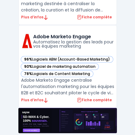
marketing destinée à centraliser la
création, la curation et la diffusion de
contenus dans un contexte de réseaux de
Plus d’infos
Fiche complète
partenaires commerciaux. Les entreprises
disposant de distributeurs ou de
consultants rencontrent la question de
Adobe Marketo Engage
maintenir une communication ré ...
Automatisez la gestion des leads pour
vos équipes marketing
96%
Logiciels ABM (Account-Based Marketing)
— voir Adobe Marketo Engage dans cette catégorie
90%
Logiciel de marketing automation
— voir Adobe Marketo Engage dans cette catégorie
78%
Logiciels de Content Marketing
— voir Adobe Marketo Engage dans cette catégorie
Adobe Marketo Engage centralise
l'automatisation marketing pour les équipes
B2B et B2C souhaitant piloter le cycle de vie
des clients depuis une même plateforme.
Plus d’infos
Fiche complète
Les directions marketing l’utilisent pour
organiser la génération, le suivi et la
qualification des prospects tout en
connectant campagnes ...