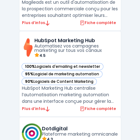
Magileads est un outil d'automatisation de
la prospection commerciale conçu pour les
entreprises souhaitant optimiser leurs
campagnes de génération de leads B2B. Ce
Plus d’infos
Fiche complète
logiciel permet d'automatiser l'ensemble
du processus de prospection par email,
HubSpot Marketing Hub
depuis la collecte de contacts qualifiés
Automatisez vos campagnes
jusqu'à la ges ...
marketing sur tous vos canaux
4.5
100%
Logiciels d'emailing et newsletter
— voir HubSpot Marketing Hub dans cette catégorie
95%
Logiciel de marketing automation
— voir HubSpot Marketing Hub dans cette catégorie
90%
Logiciels de Content Marketing
— voir HubSpot Marketing Hub dans cette catégorie
HubSpot Marketing Hub centralise
l’automatisation marketing automation
dans une interface conçue pour gérer la
génération de prospects et la mesure de la
Plus d’infos
Fiche complète
performance sur différents canaux. Ce
logiciel cible des entreprises de toutes
tailles recherchant un outil pour
Dotdigital
coordonner les actions omni‑chann ...
Plateforme marketing omnicanale
4,3