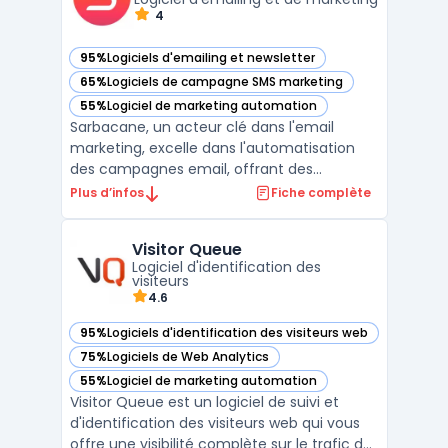
4
95%
Logiciels d'emailing et newsletter
— voir Sarbacane dans cette catégorie
65%
Logiciels de campagne SMS marketing
— voir Sarbacane dans cette catégorie
55%
Logiciel de marketing automation
— voir Sarbacane dans cette catégorie
Sarbacane, un acteur clé dans l'email
marketing, excelle dans l'automatisation
des campagnes email, offrant des
stratégies d'automatisation email efficaces
Plus d’infos
Fiche complète
pour maximiser l'engagement client. Avec
des outils d'automatisation pour
Visitor Queue
campagnes email, Sarbacane facilite la
Logiciel d'identification des
création de campagnes email cib ...
visiteurs
4.6
95%
Logiciels d'identification des visiteurs web
— voir Visitor Queue dans cette catégorie
75%
Logiciels de Web Analytics
— voir Visitor Queue dans cette catégorie
55%
Logiciel de marketing automation
— voir Visitor Queue dans cette catégorie
Visitor Queue est un logiciel de suivi et
d'identification des visiteurs web qui vous
offre une visibilité complète sur le trafic de