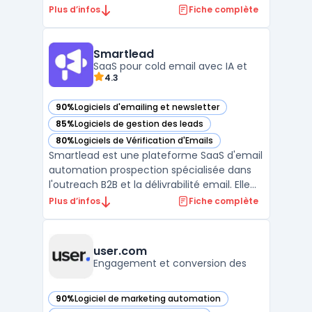
vente afin de transformer l'approche des
Plus d’infos
Fiche complète
entreprises en matière de prospection.
Cette plateforme avant-gardiste propose
des solutions d'automatisation des ventes,
Smartlead
rendant la pr ...
SaaS pour cold email avec IA et
4.3
90%
Logiciels d'emailing et newsletter
— voir Smartlead dans cette catégorie
85%
Logiciels de gestion des leads
— voir Smartlead dans cette catégorie
80%
Logiciels de Vérification d'Emails
— voir Smartlead dans cette catégorie
Smartlead est une plateforme SaaS d'email
automation prospection spécialisée dans
l'outreach B2B et la délivrabilité email. Elle
centralise la gestion des comptes email
Plus d’infos
Fiche complète
illimités, le warm-up automatisé et les
séquences de prospection multicanales. La
solution propose des capacités de ...
user.com
Engagement et conversion des
90%
Logiciel de marketing automation
— voir user.com dans cette catégorie