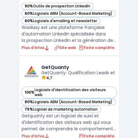
90%
Outils de prospection LinkedIn
— voir Waalaxy dans cette catégorie
60%
Logiciels ABM (Account-Based Marketing)
— voir Waalaxy dans cette catégorie
60%
Logiciels d'emailing et newsletter
— voir Waalaxy dans cette catégorie
Waalaxy est une plateforme française
d'automation LinkedIn spécialisée dans
la prospection LinkedIn et la génération de
leads B2B. Elle centralise l'automatisation
Plus d’infos
Site web
Fiche complète
des invitations, des messages directs et des
visites de profils LinkedIn dans une
extension Chrome intégrée. La solu ...
GetQuanty
GetQuanty: Qualification Leads et
4,7
Logiciels d'identification des visiteurs
100%
— voir GetQuanty dans cette catégorie
web
80%
Logiciels ABM (Account-Based Marketing)
— voir GetQuanty dans cette catégorie
75%
Logiciel de marketing automation
— voir GetQuanty dans cette catégorie
Getquanty est un logiciel de suivi et
d'identification des visiteurs web qui vous
permet de comprendre le comportement
de vos visiteurs et d'identifier les entreprises
Plus d’infos
Fiche complète