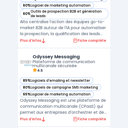
— voir Alta dans cette catégorie
60%
Logiciel de marketing automation
— voir Alta dans cette catégorie
Outils de prospection B2B et génération
60%
— voir Alta dans cette catégorie
de leads
Alta centralise l’action des équipes go-to-
market B2B autour de l’IA pour automatiser
la prospection, la qualification des leads
entrants et l’analyse des revenus dans un
Plus d’infos
Fiche complète
même espace sécurisé. Le produit cible
directement les équipes sales development
Odyssey Messaging
et les directions RevOps confrontées à
Plateforme de communication
l’éparpil ...
multicanale sécurisée
4.5
85%
Logiciels d'emailing et newsletter
— voir Odyssey Messaging dans cette catégorie
80%
Logiciels de campagne SMS marketing
— voir Odyssey Messaging dans cette catégorie
65%
Logiciel de marketing automation
— voir Odyssey Messaging dans cette catégorie
Odyssey Messaging est une plateforme de
communication multicanale (CPaaS) qui
permet aux entreprises d’orchestrer et de
sécuriser leurs communications
Plus d’infos
Fiche complète
transactionnelles et relationnelles. Grâce à