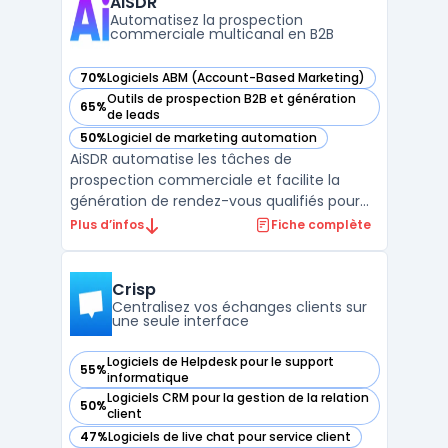
AiSDR
des plateformes e-comm ...
Automatisez la prospection
commerciale multicanal en B2B
70%
Logiciels ABM (Account-Based Marketing)
— voir AiSDR dans cette catégorie
Outils de prospection B2B et génération
65%
— voir AiSDR dans cette catégorie
de leads
50%
Logiciel de marketing automation
— voir AiSDR dans cette catégorie
AiSDR automatise les tâches de
prospection commerciale et facilite la
génération de rendez-vous qualifiés pour
les équipes orientées pipeline. Le produit
Plus d’infos
Fiche complète
cible les directions commerciales, les
équipes revenues et les sales leaders
impliqués dans la gestion de processus de
Crisp
prospection. En centralisan ...
Centralisez vos échanges clients sur
une seule interface
Logiciels de Helpdesk pour le support
55%
— voir Crisp dans cette catégorie
informatique
Logiciels CRM pour la gestion de la relation
50%
— voir Crisp dans cette catégorie
client
47%
Logiciels de live chat pour service client
— voir Crisp dans cette catégorie