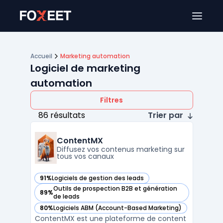
Ouver
Accueil
Marketing automation
Logiciel de marketing
automation
Filtres
86 résultats
Trier par
ContentMX
Diffusez vos contenus marketing sur
tous vos canaux
91%
Logiciels de gestion des leads
— voir ContentMX dans cette catégorie
Outils de prospection B2B et génération
89%
— voir ContentMX dans cette catégorie
de leads
80%
Logiciels ABM (Account-Based Marketing)
— voir ContentMX dans cette catégorie
ContentMX est une plateforme de content