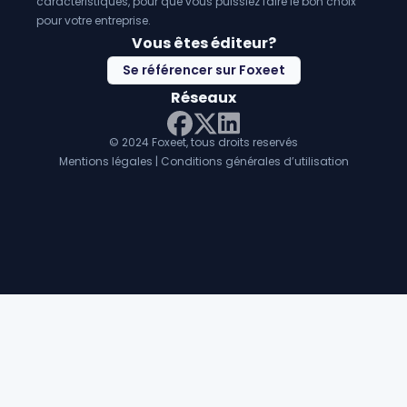
caractéristiques, pour que vous puissiez faire le bon choix
pour votre entreprise.
Vous êtes éditeur?
Se référencer sur Foxeet
Réseaux
© 2024 Foxeet, tous droits reservés
LinkedIn
Facebook
Twitter X
Mentions légales
|
Conditions générales d’utilisation