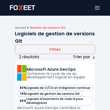
Ouver
Accueil
Gestion de versions Git
Logiciels de gestion de versions
Git
Filtres
2 résultats
Trier par
Microsoft Azure DevOps
Orchestrez le cycle de vie du
développement logiciel en équipe
83%
Logiciels de CI/CD et intégration continue
— voir Microsoft Azure DevOps dans cette catégorie
78%
Logiciels de gestion de versions Git
— voir Microsoft Azure DevOps dans cette catégorie
Logiciels d'assistants de code IA pour
65%
— voir Microsoft Azure DevOps dans cette catégorie
développeurs
Microsoft Azure DevOps centralise la