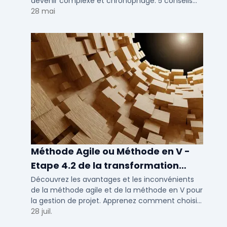
devenir complexe et chronophage. 5 conseils
pour vous !
28 mai
Méthode Agile ou Méthode en V -
Etape 4.2 de la transformation
digitale
Découvrez les avantages et les inconvénients
de la méthode agile et de la méthode en V pour
la gestion de projet. Apprenez comment choisir
la meilleure approche pour la transformation
28 juil.
digitale