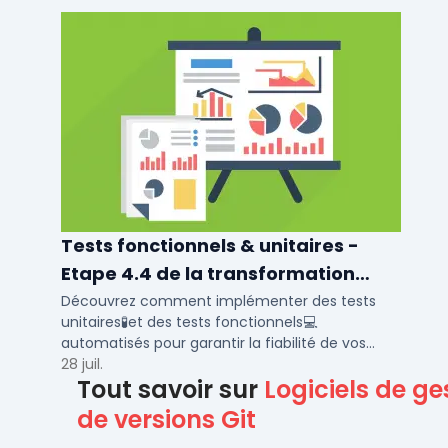
Tests fonctionnels & unitaires -
Etape 4.4 de la transformation
digitale
Découvrez comment implémenter des tests
unitaires🧪et des tests fonctionnels💻
automatisés pour garantir la fiabilité de vos
logiciels. Utilisez les meilleurs outils de test
28 juil.
Tout savoir sur
Logiciels de ge
fonctionnel
de versions Git