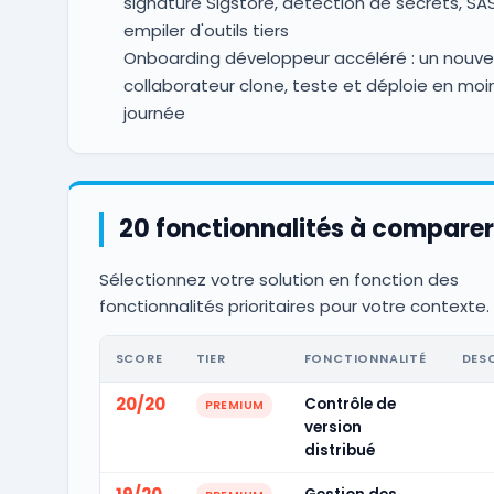
signature Sigstore, détection de secrets, SA
empiler d'outils tiers
Onboarding développeur accéléré : un nouv
collaborateur clone, teste et déploie en moi
journée
20 fonctionnalités à comparer
Sélectionnez votre solution en fonction des
fonctionnalités prioritaires pour votre contexte.
SCORE
TIER
FONCTIONNALITÉ
DES
20/20
Contrôle de
PREMIUM
version
distribué