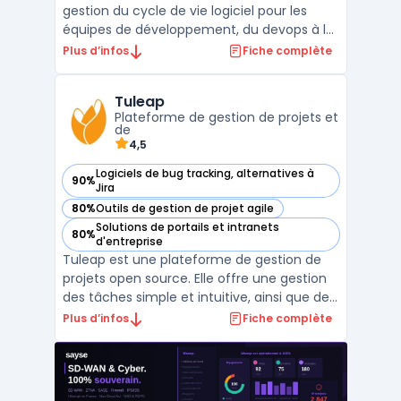
gestion du cycle de vie logiciel pour les
équipes de développement, du devops à la
production. Ce service cloud destiné aux
Plus d’infos
Fiche complète
entreprises permet la mise en place d’outils
collaboratifs, une gouvernance du pilotage
Tuleap
et l’automatisation des processus afin de
Plateforme de gestion de projets et
répondre ...
de
4,5
Logiciels de bug tracking, alternatives à
90%
— voir Tuleap dans cette catégorie
Jira
80%
Outils de gestion de projet agile
— voir Tuleap dans cette catégorie
Solutions de portails et intranets
80%
— voir Tuleap dans cette catégorie
d'entreprise
Tuleap est une plateforme de gestion de
projets open source. Elle offre une gestion
des tâches simple et intuitive, ainsi que des
fonctionnalités de gestion de versions,
Plus d’infos
Fiche complète
d'intégration continue et de suivi des
bogues. Tuleap permet aux équipes de
travailler ensemble de manière efficace en
fournissant ...