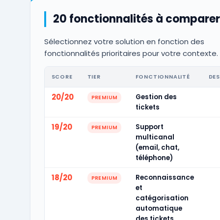
20 fonctionnalités à comparer
Sélectionnez votre solution en fonction des
fonctionnalités prioritaires pour votre contexte.
SCORE
TIER
FONCTIONNALITÉ
DES
20/20
Gestion des
PREMIUM
tickets
19/20
Support
PREMIUM
multicanal
(email, chat,
téléphone)
18/20
Reconnaissance
PREMIUM
et
catégorisation
automatique
des tickets