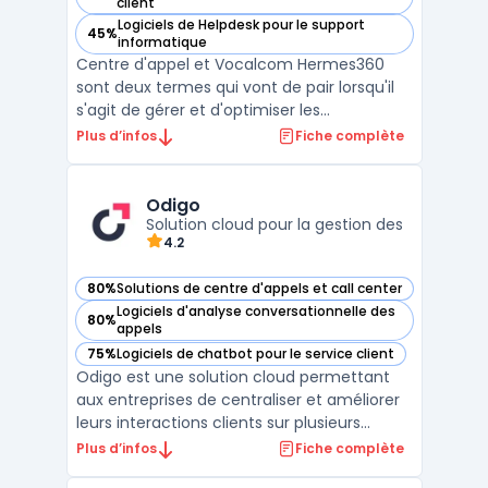
— voir Vocalcom Hermes360 dans cette catégorie
client
Logiciels de Helpdesk pour le support
45%
— voir Vocalcom Hermes360 dans cette catégorie
informatique
Centre d'appel et Vocalcom Hermes360
sont deux termes qui vont de pair lorsqu'il
s'agit de gérer et d'optimiser les
performances d'un centre d'appel.
Plus d’infos
Fiche complète
Vocalcom Hermes360 est une plateforme
multi-canal entièrement intégrée qui
permet de gérer l'interaction client dans un
Odigo
Solution cloud pour la gestion des
centre d'appel. Elle offre un ...
4.2
80%
Solutions de centre d'appels et call center
— voir Odigo dans cette catégorie
Logiciels d'analyse conversationnelle des
80%
— voir Odigo dans cette catégorie
appels
75%
Logiciels de chatbot pour le service client
— voir Odigo dans cette catégorie
Odigo est une solution cloud permettant
aux entreprises de centraliser et améliorer
leurs interactions clients sur plusieurs
canaux : téléphone, chat, email et réseaux
Plus d’infos
Fiche complète
sociaux. Grâce à une approche omnicanale