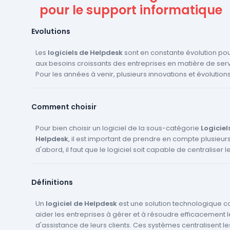
pour le support informatique
Evolutions
Les
logiciels de Helpdesk
sont en constante évolution po
aux besoins croissants des entreprises en matière de servi
Pour les années à venir, plusieurs innovations et évolution
attendues. Tout d'abord, l'intelligence artificielle (IA) et l
learning devraient jouer un rôle de plus en plus important.
Comment choisir
technologies permettent d'automatiser davantage de tâc
d'améliorer l'efficacité du service d'assistance et de fourn
réponses plus précises aux clients. De plus, l'IA peut aider
Pour bien choisir un logiciel de la sous-catégorie
Logiciel
données des clients pour anticiper leurs besoins et résou
Helpdesk
, il est important de prendre en compte plusieurs
d'abord, il faut que le logiciel soit capable de centralise
problèmes avant qu'ils ne surviennent. Ensuite, l'i
logiciels de Helpdesk
d'assistance issues de multiples canaux de communicatio
avec d'autres outils d'entreprise, te
logiciels CRM
l'email, le chat en direct, les appels téléphoniques, et mê
, devrait se renforcer. Cela permettra d'obt
Définitions
360 degrés des clients et d'améliorer la personnalisation 
réseaux sociaux. Ensuite, le logiciel doit offrir des fonctionn
Enfin, l'importance de l'expérience client continue de croîtr
avancées telles que la création d'une base de connaissa
logiciels de Helpdesk devraient donc offrir des fonctionnal
accessible tant aux clients qu'aux agents, permettant ainsi
Un
logiciel de Helpdesk
est une solution technologique 
améliorées pour mesurer et améliorer la satisfaction des c
dépannage rapide par la recherche de solutions déjà doc
aider les entreprises à gérer et à résoudre efficacemen
est également essentiel que le logiciel facilite le suivi de
d'assistance de leurs clients. Ces systèmes centralisent l