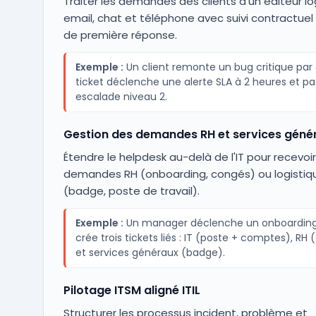
Traiter les demandes des clients d'un éditeur log
email, chat et téléphone avec suivi contractuel
de première réponse.
Exemple :
Un client remonte un bug critique par 
ticket déclenche une alerte SLA à 2 heures et p
escalade niveau 2.
Gestion des demandes RH et services géné
Étendre le helpdesk au-delà de l'IT pour recevoir
demandes RH (onboarding, congés) ou logistiq
(badge, poste de travail).
Exemple :
Un manager déclenche un onboarding
crée trois tickets liés : IT (poste + comptes), RH 
et services généraux (badge).
Pilotage ITSM aligné ITIL
Structurer les processus incident, problème et