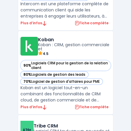
Intercom est une plateforme complète de
communication client qui aide les
entreprises à engager leurs utilisateurs, à
fournir un support client en temps réel, et à
Plus d’infos
Fiche complète
gérer leurs interactions de manière fluide et
personnalisée. Grâce à ses outils de
Koban
messagerie d'entreprise, Intercom permet
Koban : CRM, gestion commerciale
aux équipes ...
et
4.5
Logiciels CRM pour la gestion de la relation
90%
— voir Koban dans cette catégorie
client
80%
Logiciels de gestion des leads
— voir Koban dans cette catégorie
70%
Logiciel de gestion d'affaires pour PME
— voir Koban dans cette catégorie
Koban est un logiciel tout-en-un
combinant des fonctionnalités de CRM
cloud, de gestion commerciale et de
marketing automation. Destiné aux PME, il
Plus d’infos
Fiche complète
offre une solution centralisée pour gérer
efficacement les processus liés aux ventes,
au marketing et à la relation client. Grâce à
Tribe CRM
son interface intuit ...