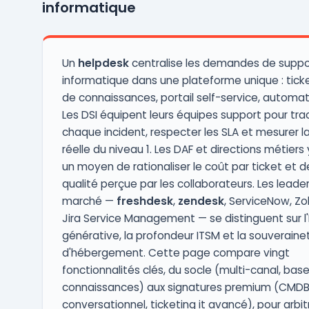
informatique
ou le chat, et ...
Un
helpdesk
centralise les demandes de suppo
informatique dans une plateforme unique : tick
de connaissances, portail self-service, automat
Les DSI équipent leurs équipes support pour tra
chaque incident, respecter les SLA et mesurer l
réelle du niveau 1. Les DAF et directions métiers
un moyen de rationaliser le coût par ticket et de
qualité perçue par les collaborateurs. Les leade
marché —
freshdesk
,
zendesk
, ServiceNow, Zo
Jira Service Management — se distinguent sur l'
générative, la profondeur ITSM et la souveraine
d'hébergement. Cette page compare vingt
fonctionnalités clés, du socle (multi-canal, bas
connaissances) aux signatures premium (CMDB
conversationnel, ticketing it avancé), pour arbit