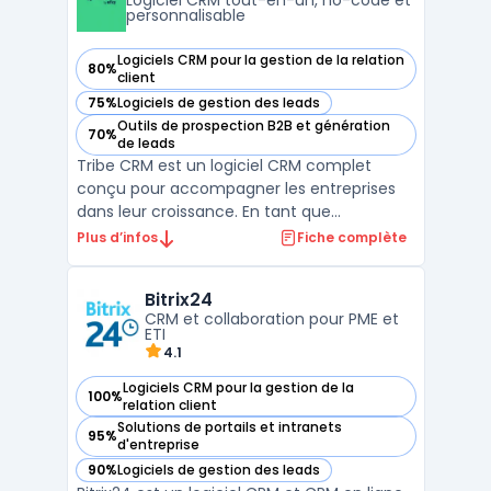
Logiciel CRM tout-en-un, no-code et
personnalisable
Logiciels CRM pour la gestion de la relation
80%
— voir Tribe CRM dans cette catégorie
client
75%
Logiciels de gestion des leads
— voir Tribe CRM dans cette catégorie
Outils de prospection B2B et génération
70%
— voir Tribe CRM dans cette catégorie
de leads
Tribe CRM est un logiciel CRM complet
conçu pour accompagner les entreprises
dans leur croissance. En tant que
plateforme CRM tout-en-un, il offre une
Plus d’infos
Fiche complète
solution prête à l'emploi qui s'adapte aux
besoins des équipes de vente, marketing et
Bitrix24
service client. Grâce à son approche crm
CRM et collaboration pour PME et
no-code, les utilisate ...
ETI
4.1
Logiciels CRM pour la gestion de la
100%
— voir Bitrix24 dans cette catégorie
relation client
Solutions de portails et intranets
95%
— voir Bitrix24 dans cette catégorie
d'entreprise
90%
Logiciels de gestion des leads
— voir Bitrix24 dans cette catégorie