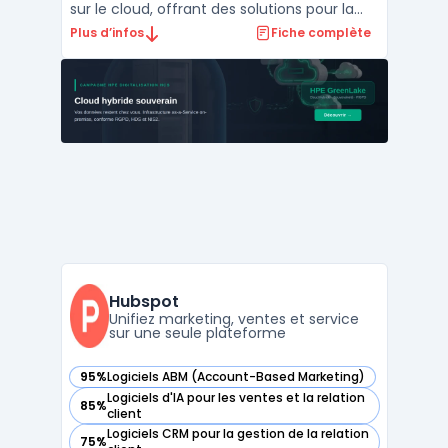
sur le cloud, offrant des solutions pour la
gestion des relations avec les clients (CRM),
Plus d’infos
Fiche complète
la gestion des ventes, du service client, du
marketing, des opérations, de la finance et
des ressources humaines.Avec Microsoft Dy
...
Hubspot
Unifiez marketing, ventes et service
sur une seule plateforme
95%
Logiciels ABM (Account-Based Marketing)
— voir Hubspot dans cette catégorie
Logiciels d'IA pour les ventes et la relation
85%
— voir Hubspot dans cette catégorie
client
Logiciels CRM pour la gestion de la relation
75%