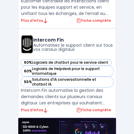
Kustomer centralise les interactions client
pour les équipes support et service, en
unifiant tous les échanges, de l’email au
chat en passant par la voix et les réseaux
Plus d’infos
Fiche complète
sociaux, au sein d’une même interface.
Cette plateforme SaaS répond aux enjeux
de gestion multi-canal, avec un historique
Intercom Fin
complet p ...
Automatisez le support client sur tous
vos canaux digitaux
60%
Logiciels de chatbot pour le service client
— voir Intercom Fin dans cette catégorie
Logiciels de Helpdesk pour le support
60%
— voir Intercom Fin dans cette catégorie
informatique
Solutions d'IA conversationnelle et
55%
— voir Intercom Fin dans cette catégorie
chatbot IA
Intercom Fin automatise la gestion des
demandes clients sur plusieurs canaux
digitaux. Les entreprises qui souhaitent
structurer leur service client utilisent cet
Plus d’infos
Fiche complète
agent conversationnel pour traiter plus d’un
million de conversations chaque semaine.
Le principal objectif consiste à répartir la