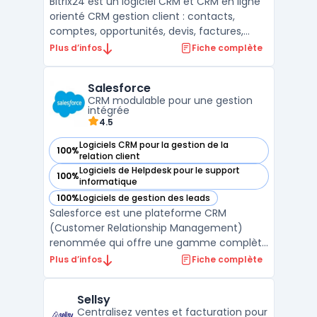
Bitrix24 est un logiciel CRM et CRM en ligne
orienté CRM gestion client : contacts,
comptes, opportunités, devis, factures,
campagnes et tickets sont centralisés dans
Plus d’infos
Fiche complète
un même espace. Les équipes
commerciales exploitent pipelines, scoring
Salesforce
et automatisations pour la CRM
CRM modulable pour une gestion
prospection (formulaires web, c ...
intégrée
4.5
Logiciels CRM pour la gestion de la
100%
— voir Salesforce dans cette catégorie
relation client
Logiciels de Helpdesk pour le support
100%
— voir Salesforce dans cette catégorie
informatique
100%
Logiciels de gestion des leads
— voir Salesforce dans cette catégorie
Salesforce est une plateforme CRM
(Customer Relationship Management)
renommée qui offre une gamme complète
de solutions pour la gestion des relations
Plus d’infos
Fiche complète
client, des ventes, et des services. Conçue
pour améliorer l'efficacité opérationnelle et
Sellsy
la satisfaction client, Salesforce est
Centralisez ventes et facturation pour