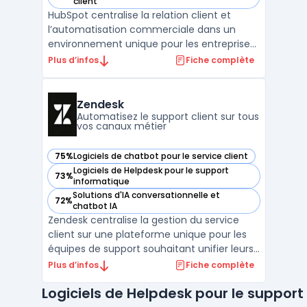
— voir Hubspot dans cette catégorie
client
HubSpot centralise la relation client et
l’automatisation commerciale dans un
environnement unique pour les entreprises
de toute taille. La plateforme cible les
Plus d’infos
Fiche complète
équipes marketing, commerciales, service
client et opérations qui souhaitent unifier
leur gestion client, leurs campagnes et leur
Zendesk
support, ...
Automatisez le support client sur tous
vos canaux métier
75%
Logiciels de chatbot pour le service client
— voir Zendesk dans cette catégorie
Logiciels de Helpdesk pour le support
73%
— voir Zendesk dans cette catégorie
informatique
Solutions d'IA conversationnelle et
72%
— voir Zendesk dans cette catégorie
chatbot IA
Zendesk centralise la gestion du service
client sur une plateforme unique pour les
équipes de support souhaitant unifier leurs
échanges sur tous les canaux. Cette
Plus d’infos
Fiche complète
solution cible les situations où les
Logiciels de Helpdesk pour le support
demandes clients parviennent en nombre
par l’email, le téléphone, les réseaux sociaux