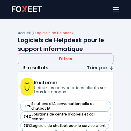
Ouver
Accueil
Logiciels de Helpdesk
Logiciels de Helpdesk pour le
support informatique
Filtres
19 résultats
Trier par
Kustomer
Unifiez les conversations clients sur
tous les canaux
Solutions d'IA conversationnelle et
87%
— voir Kustomer dans cette catégorie
chatbot IA
Solutions de centre d'appels et call
74%
— voir Kustomer dans cette catégorie
center
70%
Logiciels de chatbot pour le service client
— voir Kustomer dans cette catégorie