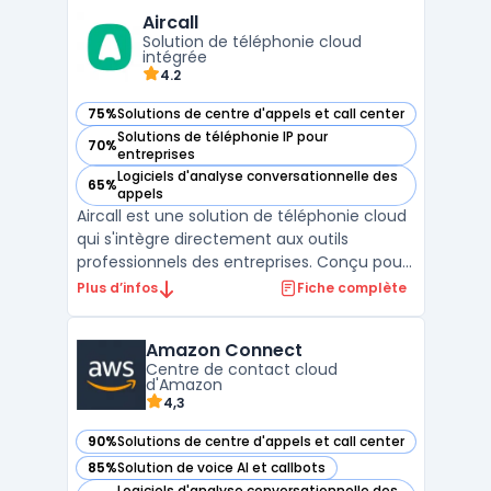
et à l'intelligence artificielle, elle automatise
Aircall
certaines tâches et facilite le travail d ...
Solution de téléphonie cloud
intégrée
4.2
75%
Solutions de centre d'appels et call center
— voir Aircall dans cette catégorie
Solutions de téléphonie IP pour
70%
— voir Aircall dans cette catégorie
entreprises
Logiciels d'analyse conversationnelle des
65%
— voir Aircall dans cette catégorie
appels
Aircall est une solution de téléphonie cloud
qui s'intègre directement aux outils
professionnels des entreprises. Conçu pour
répondre aux besoins des équipes
Plus d’infos
Fiche complète
commerciales et du service client, il
permet de gérer les appels entrants et
Amazon Connect
sortants avec une flexibilité accrue. La
Centre de contact cloud
plateforme repose sur un ...
d'Amazon
4,3
90%
Solutions de centre d'appels et call center
— voir Amazon Connect dans cette catégorie
85%
Solution de voice AI et callbots
— voir Amazon Connect dans cette catégorie
Logiciels d'analyse conversationnelle des