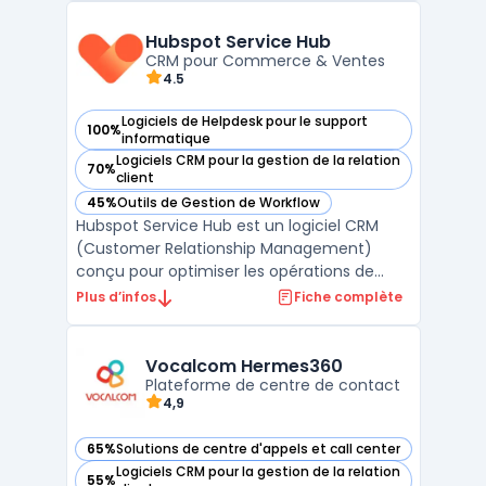
mail, réseaux sociaux ou messagerie
engendre des suivis complexes pour les
Hubspot Service Hub
conversations et mod ...
CRM pour Commerce & Ventes
4.5
Logiciels de Helpdesk pour le support
100%
— voir Hubspot Service Hub dans cette catégorie
informatique
Logiciels CRM pour la gestion de la relation
70%
— voir Hubspot Service Hub dans cette catégorie
client
45%
Outils de Gestion de Workflow
— voir Hubspot Service Hub dans cette catégorie
Hubspot Service Hub est un logiciel CRM
(Customer Relationship Management)
conçu pour optimiser les opérations de
Commerce & Ventes. Développé par
Plus d’infos
Fiche complète
Hubspot, ce logiciel répond aux besoins des
DSI, DAF, DRH, DirMarket, DirCo, DirLogistique,
DG, PDG et indépendants en offrant une
Vocalcom Hermes360
Plateforme de centre de contact
solution complète ...
4,9
65%
Solutions de centre d'appels et call center
— voir Vocalcom Hermes360 dans cette catégorie
Logiciels CRM pour la gestion de la relation
55%