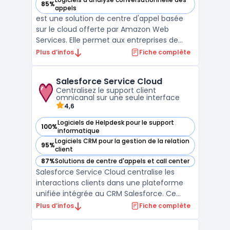
85%
— voir Amazon Connect dans cette catégorie
appels
est une solution de centre d'appel basée
sur le cloud offerte par Amazon Web
Services. Elle permet aux entreprises de
gérer facilement leurs interactions clients
Plus d’infos
Fiche complète
via divers canaux, tels que la voix, le chat et
les messages, et d'utiliser des analyses en
Salesforce Service Cloud
temps réel pour améliorer leurs
Centralisez le support client
performances o ...
omnicanal sur une seule interface
4,6
Logiciels de Helpdesk pour le support
100%
— voir Salesforce Service Cloud dans cette catégorie
informatique
Logiciels CRM pour la gestion de la relation
95%
— voir Salesforce Service Cloud dans cette catégorie
client
87%
Solutions de centre d'appels et call center
— voir Salesforce Service Cloud dans cette catégorie
Salesforce Service Cloud centralise les
interactions clients dans une plateforme
unifiée intégrée au CRM Salesforce. Ce
service s’adresse aux entreprises cherchant
Plus d’infos
Fiche complète
à optimiser la productivité du support et à
automatiser l’assistance à grande échelle.