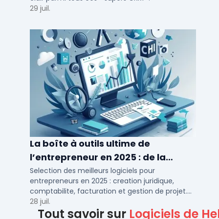
29 juil.
La boîte à outils ultime de
l’entrepreneur en 2025 : de la
création à la gestion
Selection des meilleurs logiciels pour
entrepreneurs en 2025 : creation juridique,
comptabilite, facturation et gestion de projet.
Outils adaptes aux TPE, PME et independants en
28 juil.
Tout savoir sur
Logiciels de H
France.