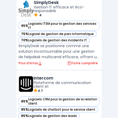
SimplyDesk
Les équipes métiers, impliquées dans la
Gestion IT efficace et éco-
gestion d ...
responsable
4
Logiciels ITSM pour la gestion des services
95%
— voir SimplyDesk dans cette catégorie
IT
75%
Logiciel de gestion de parc informatique
— voir SimplyDesk dans cette catégorie
70%
Logiciels de gestion des incidents IT
— voir SimplyDesk dans cette catégorie
SimplyDesk se positionne comme une
solution incontournable pour une gestion
de helpdesk multicanal efficace, offrant un
support client optimal à travers divers
Plus d’infos
Fiche complète
canaux de communication. Sa capacité à
gérer efficacement les tickets et incidents
Intercom
IT fait de SimplyDesk un outil essentiel pour
Plateforme de communication
les service ...
client et
4.7
Logiciels CRM pour la gestion de la relation
85%
— voir Intercom dans cette catégorie
client
85%
Logiciels de chatbot pour le service client
— voir Intercom dans cette catégorie
85%
Logiciels de gestion des leads
— voir Intercom dans cette catégorie