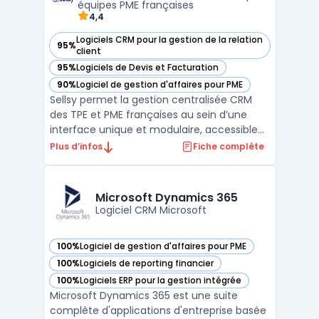
particulièrement adap ...
équipes PME françaises
4,4
Logiciels CRM pour la gestion de la relation
95%
— voir Sellsy dans cette catégorie
client
95%
Logiciels de Devis et Facturation
— voir Sellsy dans cette catégorie
90%
Logiciel de gestion d'affaires pour PME
— voir Sellsy dans cette catégorie
Sellsy permet la gestion centralisée CRM
des TPE et PME françaises au sein d’une
interface unique et modulaire, accessible
en cloud, mobile et API. La problématique
Plus d’infos
Fiche complète
métier principale concerne l'intégration et
le pilotage des processus liés à la
facturation électronique, au suivi
Microsoft Dynamics 365
commercial, au pilot ...
Logiciel CRM Microsoft
100%
Logiciel de gestion d'affaires pour PME
— voir Microsoft Dynamics 365 dans cette catégorie
100%
Logiciels de reporting financier
— voir Microsoft Dynamics 365 dans cette catégorie
100%
Logiciels ERP pour la gestion intégrée
— voir Microsoft Dynamics 365 dans cette catégorie
Microsoft Dynamics 365 est une suite
complète d'applications d'entreprise basée