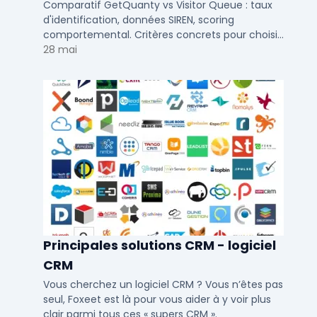
d'identification visiteurs B2B
Comparatif GetQuanty vs Visitor Queue : taux
d'identification, données SIREN, scoring
comportemental. Critères concrets pour choisir
votre solution de lead generation B2B en PME et
28 mai
ETI.
Principales solutions CRM - logiciel
CRM
Vous cherchez un logiciel CRM ? Vous n’êtes pas
seul, Foxeet est là pour vous aider à y voir plus
clair parmi tous ces « supers CRM ».