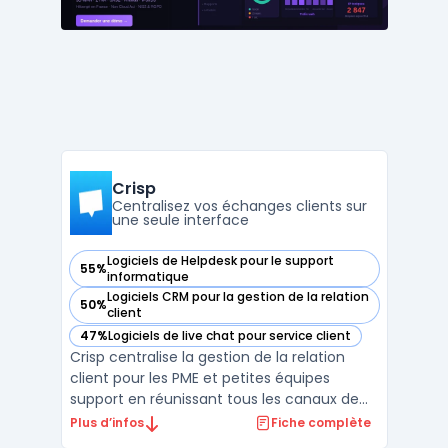
charge ...
Crisp
Centralisez vos échanges clients sur
une seule interface
Logiciels de Helpdesk pour le support
55%
— voir Crisp dans cette catégorie
informatique
Logiciels CRM pour la gestion de la relation
50%
— voir Crisp dans cette catégorie
client
47%
Logiciels de live chat pour service client
— voir Crisp dans cette catégorie
Crisp centralise la gestion de la relation
client pour les PME et petites équipes
support en réunissant tous les canaux de
communication dans une interface unique.
Plus d’infos
Fiche complète
La multiplication des échanges sur chat,